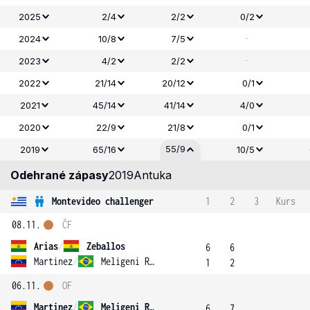
2025
2/4
2/2
0/2
-
2024
10/8
7/5
-
2023
4/2
2/2
2022
21/14
20/12
0/1
2021
45/14
41/14
4/0
2020
22/9
21/8
0/1
55/9
2019
65/16
10/5
Odehrané zápasy
2019
Antuka
Montevideo challenger
1
2
3
Kurs
08.11.
ČF
Arias
/
Zeballos
6
6
Martinez
/
Meligeni Rodrigues Alves
1
2
06.11.
OF
Martinez
/
Meligeni Rodrigues Alves
6
7