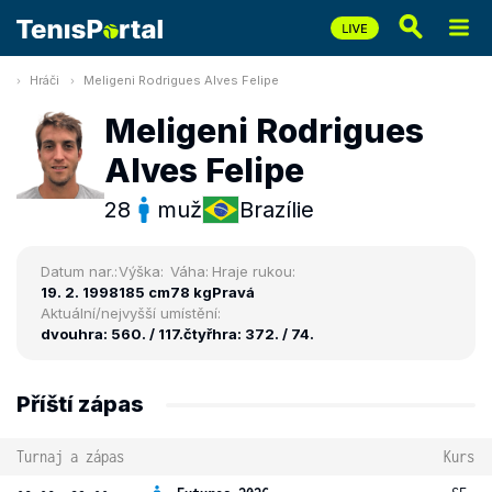
Hráči
Meligeni Rodrigues Alves Felipe
Meligeni Rodrigues
Alves Felipe
28
muž
Brazílie
Datum nar.:
Výška:
Váha:
Hraje rukou:
19. 2. 1998
185 cm
78 kg
Pravá
Aktuální/nejvyšší umístění:
dvouhra: 560. / 117.
čtyřhra: 372. / 74.
Příští zápas
Turnaj a zápas
Kurs