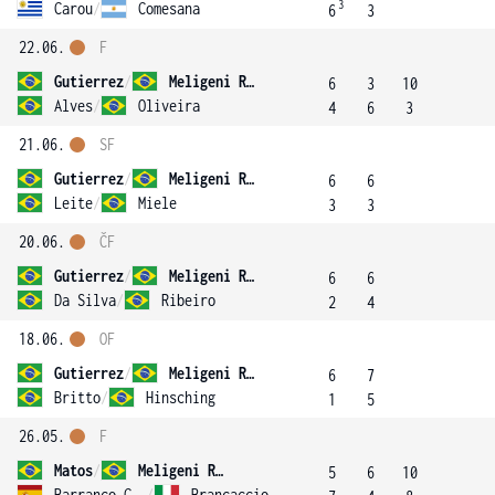
3
Carou
/
Comesana
6
3
22.06.
F
Gutierrez
/
Meligeni Rodrigues Alves
6
3
10
Alves
/
Oliveira
4
6
3
21.06.
SF
Gutierrez
/
Meligeni Rodrigues Alves
6
6
Leite
/
Miele
3
3
20.06.
ČF
Gutierrez
/
Meligeni Rodrigues Alves
6
6
Da Silva
/
Ribeiro
2
4
18.06.
OF
Gutierrez
/
Meligeni Rodrigues Alves
6
7
Britto
/
Hinsching
1
5
26.05.
F
Matos
/
Meligeni Rodrigues Alves
5
6
10
Barranco Cosano
/
Brancaccio