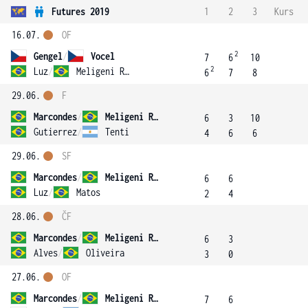
Futures 2019
1
2
3
Kurs
16.07.
OF
2
Gengel
/
Vocel
7
6
10
2
Luz
/
Meligeni Rodrigues Alves
6
7
8
29.06.
F
Marcondes
/
Meligeni Rodrigues Alves
6
3
10
Gutierrez
/
Tenti
4
6
6
29.06.
SF
Marcondes
/
Meligeni Rodrigues Alves
6
6
Luz
/
Matos
2
4
28.06.
ČF
Marcondes
/
Meligeni Rodrigues Alves
6
3
Alves
/
Oliveira
3
0
27.06.
OF
Marcondes
/
Meligeni Rodrigues Alves
7
6