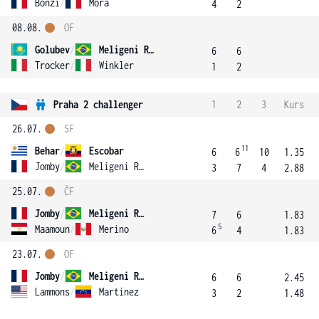
Bonzi
/
Mora
4
2
08.08.
OF
Golubev
/
Meligeni Rodrigues Alves
6
6
Trocker
/
Winkler
1
2
Praha 2 challenger
1
2
3
Kurs
26.07.
SF
11
Behar
/
Escobar
6
6
10
1.35
Jomby
/
Meligeni Rodrigues Alves
3
7
4
2.88
25.07.
ČF
Jomby
/
Meligeni Rodrigues Alves
7
6
1.83
5
Maamoun
/
Merino
6
4
1.83
23.07.
OF
Jomby
/
Meligeni Rodrigues Alves
6
6
2.45
Lammons
/
Martinez
3
2
1.48