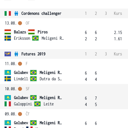
Cordenons challenger
1
2
3
Kurs
13.08.
OF
Balazs
/
Piros
6
6
2.15
Eriksson
/
Meligeni Rodrigues Alves
2
2
1.61
Futures 2019
1
2
3
Kurs
11.08.
F
Golubev
/
Meligeni Rodrigues Alves
6
6
Lindell
/
Dutra da Silva
4
4
10.08.
SF
Golubev
/
Meligeni Rodrigues Alves
6
7
Galoppini
/
Leite
4
5
09.08.
ČF
Golubev
/
Meligeni Rodrigues Alves
6
6