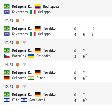
Meligeni Rodrigues Alves
/
Rodriguez
Kivattsev
/
Ocleppo
17.03.
F
Meligeni Rodrigues Alves
/
Torebko
6
1
10
Kivattsev
/
Ocleppo
4
6
8
17.03.
SF
Meligeni Rodrigues Alves
/
Torebko
6
7
2
Paroulek
/
Prihodko
3
6
14.03.
ČF
Meligeni Rodrigues Alves
/
Torebko
6
7
2
Gelhardt
/
Sinha
0
6
12.03.
OF
Meligeni Rodrigues Alves
/
Torebko
6
7
5
Elia
/
Ram-Harel
4
6