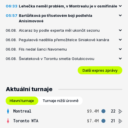
06:33
Lehečka neměl problém, v Montrealu je v osmifinále
05:57
Bartůňková po třísetovém boji podlehla
Anisimovové
06.08.
Alcaraz by podle experta měl ukončit sezonu
06.08.
Pegulaová nadělila přemožitelce Siniakové kanára
06.08.
Fils nedal šanci Navonemu
06.08.
Šwiateková v Torontu smetla Golubicovou
Další expres zprávy
Aktuální turnaje
Hlavní turnaje
Turnaje nižší úrovně
Montreal
$9.4M
22
Toronto WTA
$7.4M
21