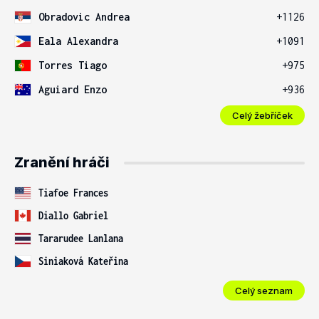
Obradovic Andrea
+1126
Eala Alexandra
+1091
Torres Tiago
+975
Aguiard Enzo
+936
Celý žebříček
Zranění hráči
Tiafoe Frances
Diallo Gabriel
Tararudee Lanlana
Siniaková Kateřina
Celý seznam