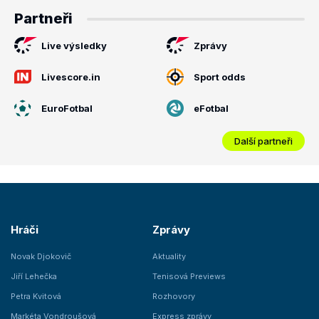
Partneři
Live výsledky
Zprávy
Livescore.in
Sport odds
EuroFotbal
eFotbal
Další partneři
Hráči
Zprávy
Novak Djokovič
Aktuality
Jiří Lehečka
Tenisová Previews
Petra Kvitová
Rozhovory
Markéta Vondroušová
Express zprávy