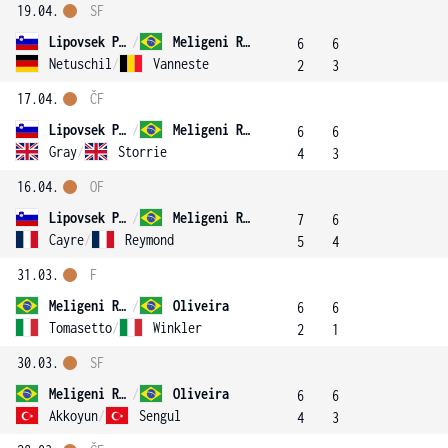
19.04.
SF
Lipovsek Puches
/
Meligeni Rodrigues Alves
6
6
Netuschil
/
Vanneste
2
3
17.04.
ČF
Lipovsek Puches
/
Meligeni Rodrigues Alves
6
6
Gray
/
Storrie
4
3
16.04.
OF
Lipovsek Puches
/
Meligeni Rodrigues Alves
7
6
Cayre
/
Reymond
5
4
31.03.
F
Meligeni Rodrigues Alves
/
Oliveira
6
6
Tomasetto
/
Winkler
2
1
30.03.
SF
Meligeni Rodrigues Alves
/
Oliveira
6
6
Akkoyun
/
Sengul
4
3