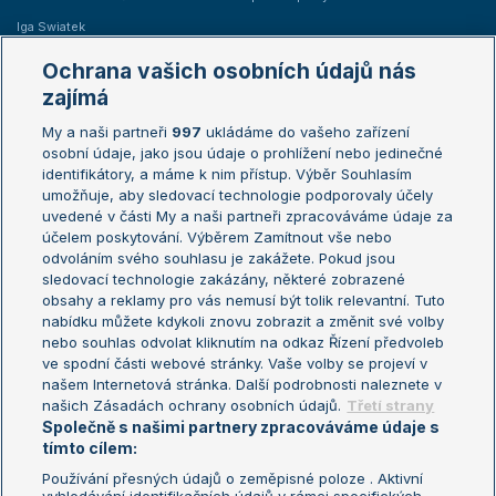
Iga Swiatek
Marie Bouzková
Ochrana vašich osobních údajů nás
Žebříčky
Kalendář turnajů
zajímá
My a naši partneři
997
ukládáme do vašeho zařízení
Žebříček ATP (muži)
Australian Open
osobní údaje, jako jsou údaje o prohlížení nebo jedinečné
Žebříček WTA (ženy)
French Open
identifikátory, a máme k nim přístup. Výběr Souhlasím
umožňuje, aby sledovací technologie podporovaly účely
Sázkařský žebříček
Wimbledon
uvedené v části My a naši partneři zpracováváme údaje za
US Open
účelem poskytování. Výběrem Zamítnout vše nebo
odvoláním svého souhlasu je zakážete. Pokud jsou
Turnaj mistrů
sledovací technologie zakázány, některé zobrazené
Turnaj mistryň
obsahy a reklamy pro vás nemusí být tolik relevantní. Tuto
Aktualní trendy
nabídku můžete kdykoli znovu zobrazit a změnit své volby
nebo souhlas odvolat kliknutím na odkaz Řízení předvoleb
ve spodní části webové stránky. Vaše volby se projeví v
Fotbalové přestupy
našem Internetová stránka. Další podrobnosti naleznete v
Livesport Daily
našich Zásadách ochrany osobních údajů.
Třetí strany
Společně s našimi partnery zpracováváme údaje s
LS Prague Open
tímto cílem:
Používání přesných údajů o zeměpisné poloze . Aktivní