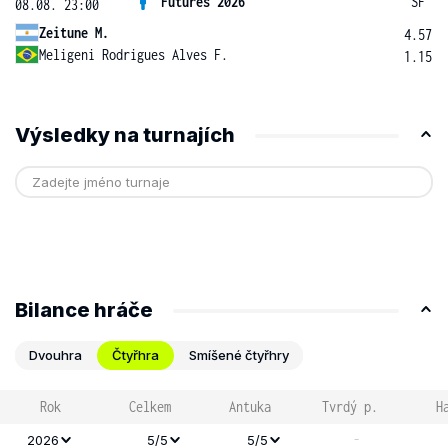
Futures 2026
SF
08.08. 23:00
Zeitune M.
4.57
Meligeni Rodrigues Alves F.
1.15
Výsledky na turnajích
Bilance hráče
Dvouhra
Čtyřhra
Smíšené čtyřhry
Rok
Celkem
Antuka
Tvrdý p.
H
-
2026
5/5
5/5