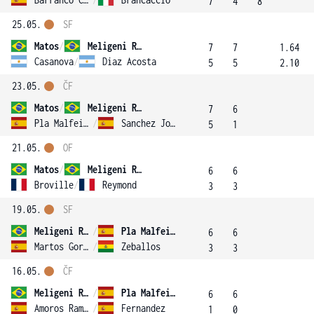
7
4
8
25.05.
SF
Matos
/
Meligeni Rodrigues Alves
7
7
1.64
Casanova
/
Diaz Acosta
5
5
2.10
23.05.
ČF
Matos
/
Meligeni Rodrigues Alves
7
6
Pla Malfeito
/
Sanchez Jover
5
1
21.05.
OF
Matos
/
Meligeni Rodrigues Alves
6
6
Broville
/
Reymond
3
3
19.05.
SF
Meligeni Rodrigues Alves
/
Pla Malfeito
6
6
Martos Gornes
/
Zeballos
3
3
16.05.
ČF
Meligeni Rodrigues Alves
/
Pla Malfeito
6
6
Amoros Ramos
/
Fernandez
1
0