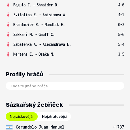
Pegula J.
-
Shnaider D.
4-0
Svitolina E.
-
Anisimova A.
4-1
Brantmeier R.
-
Mandlik E.
0-3
Sakkari M.
-
Gauff C.
5-6
Sabalenka A.
-
Alexandrova E.
5-4
Mertens E.
-
Osaka N.
3-5
Profily hráčů
Sázkařský žebříček
Nejziskovější
Nejztrátovější
Cerundolo Juan Manuel
+1737