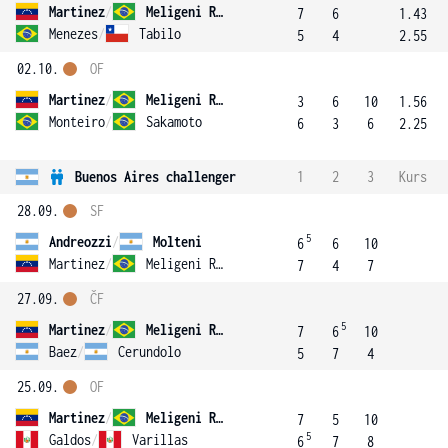
Martinez
/
Meligeni Rodrigues Alves
7
6
1.43
Menezes
/
Tabilo
5
4
2.55
02.10.
OF
Martinez
/
Meligeni Rodrigues Alves
3
6
10
1.56
Monteiro
/
Sakamoto
6
3
6
2.25
Buenos Aires challenger
1
2
3
Kurs
28.09.
SF
5
Andreozzi
/
Molteni
6
6
10
Martinez
/
Meligeni Rodrigues Alves
7
4
7
27.09.
ČF
5
Martinez
/
Meligeni Rodrigues Alves
7
6
10
Baez
/
Cerundolo
5
7
4
25.09.
OF
Martinez
/
Meligeni Rodrigues Alves
7
5
10
5
Galdos
/
Varillas
6
7
8