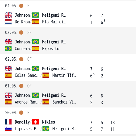
04.05.
F
Johnson
/
Meligeni Rodrigues Alves
6
7
3
De Krom
/
Pla Malfeito
1
6
03.05.
SF
Johnson
/
Meligeni Rodrigues Alves
Correia
/
Exposito
02.05.
ČF
Johnson
/
Meligeni Rodrigues Alves
7
6
5
Colas Sanchez
/
Martin Tiffon
6
2
01.05.
OF
Johnson
/
Meligeni Rodrigues Alves
6
6
Amoros Ramos
/
Sanchez Vinas
2
3
20.04.
F
Denolly
/
Nikles
7
5
13
Lipovsek Puches
/
Meligeni Rodrigues Alves
5
7
11