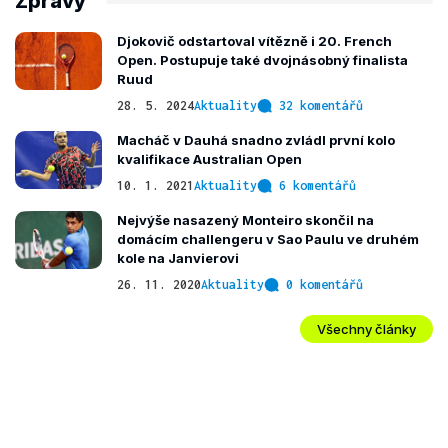
Zprávy
Djokovič odstartoval vítězně i 20. French
Open. Postupuje také dvojnásobný finalista
Ruud
28. 5. 2024
Aktuality
32 komentářů
Macháč v Dauhá snadno zvládl první kolo
kvalifikace Australian Open
10. 1. 2021
Aktuality
6 komentářů
Nejvýše nasazený Monteiro skončil na
domácím challengeru v Sao Paulu ve druhém
kole na Janvierovi
26. 11. 2020
Aktuality
0 komentářů
Všechny články