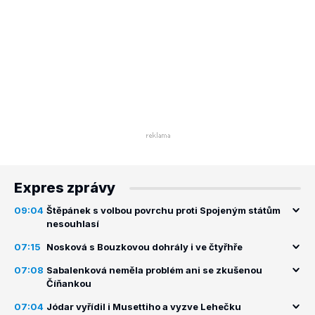
Expres zprávy
09:04
Štěpánek s volbou povrchu proti Spojeným státům
nesouhlasí
07:15
Nosková s Bouzkovou dohrály i ve čtyřhře
07:08
Sabalenková neměla problém ani se zkušenou
Číňankou
07:04
Jódar vyřídil i Musettiho a vyzve Lehečku