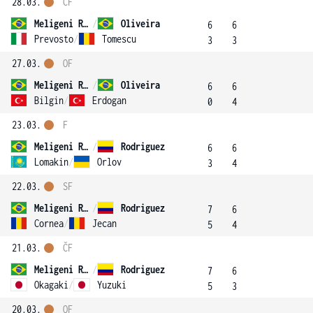
28.03.
ČF
Meligeni Rodrigues Alves
/
Oliveira
6
6
Prevosto
/
Tomescu
3
3
27.03.
OF
Meligeni Rodrigues Alves
/
Oliveira
6
6
Bilgin
/
Erdogan
0
4
23.03.
F
Meligeni Rodrigues Alves
/
Rodriguez
6
6
Lomakin
/
Orlov
3
4
22.03.
SF
Meligeni Rodrigues Alves
/
Rodriguez
7
6
Cornea
/
Jecan
5
4
21.03.
ČF
Meligeni Rodrigues Alves
/
Rodriguez
7
6
Okagaki
/
Yuzuki
5
3
20.03.
OF