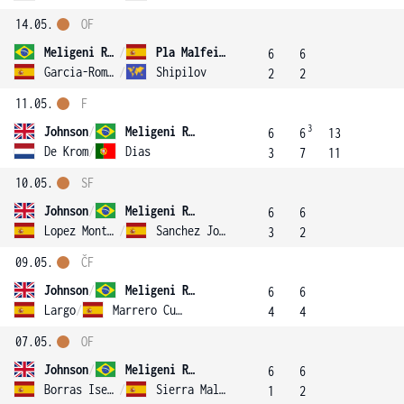
14.05.
OF
Meligeni Rodrigues Alves
/
Pla Malfeito
6
6
Garcia-Roman
/
Shipilov
2
2
11.05.
F
3
Johnson
/
Meligeni Rodrigues Alves
6
6
13
De Krom
/
Dias
3
7
11
10.05.
SF
Johnson
/
Meligeni Rodrigues Alves
6
6
Lopez Montagud
/
Sanchez Jover
3
2
09.05.
ČF
Johnson
/
Meligeni Rodrigues Alves
6
6
Largo
/
Marrero Curbelo
4
4
07.05.
OF
Johnson
/
Meligeni Rodrigues Alves
6
6
Borras Isern
/
Sierra Malinowska
1
2