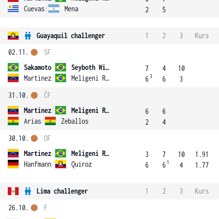
Cuevas
/
Mena
2
5
Guayaquil challenger
1
2
3
Kurs
02.11.
SF
Sakamoto
/
Seyboth Wild
7
4
10
3
Martinez
/
Meligeni Rodrigues Alves
6
6
3
31.10.
ČF
Martinez
/
Meligeni Rodrigues Alves
6
6
Arias
/
Zeballos
2
4
30.10.
OF
Martinez
/
Meligeni Rodrigues Alves
3
7
10
1.91
1
Hanfmann
/
Quiroz
6
6
4
1.77
Lima challenger
1
2
3
Kurs
26.10.
F