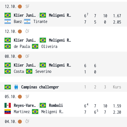
12.10.
SF
7
Klier Junior
/
Meligeni Rodrigues Alves
6
7
10
1.67
Baez
/
Tirante
7
5
0
2.05
12.10.
ČF
Klier Junior
/
Meligeni Rodrigues Alves
de Paula
/
Oliveira
08.10.
OF
Klier Junior
/
Meligeni Rodrigues Alves
6
6
Costa
/
Severino
1
0
Campinas challenger
1
2
3
Kurs
05.10.
SF
4
Reyes-Varela
/
Romboli
6
7
10
1.59
5
Martinez
/
Meligeni Rodrigues Alves
7
6
7
2.20
04.10.
ČF