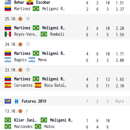
Behar
/
Escobar
6
2
10
1.51
Martinez
/
Meligeni Rodrigues Alves
2
6
3
2.37
25.10.
SF
Martinez
/
Meligeni Rodrigues Alves
3
6
10
2.20
Reyes-Varela
/
Romboli
6
1
5
1.59
24.10.
ČF
Martinez
/
Meligeni Rodrigues Alves
4
6
10
1.71
Bagnis
/
Mena
6
3
3
2.00
23.10.
OF
Martinez
/
Meligeni Rodrigues Alves
4
7
13
1.65
Cervantes
/
Roca Batalla
6
5
11
2.10
Futures 2019
1
2
3
Kurs
13.10.
F
Klier Junior
/
Meligeni Rodrigues Alves
1
6
10
Marcondes
/
Matos
6
4
6