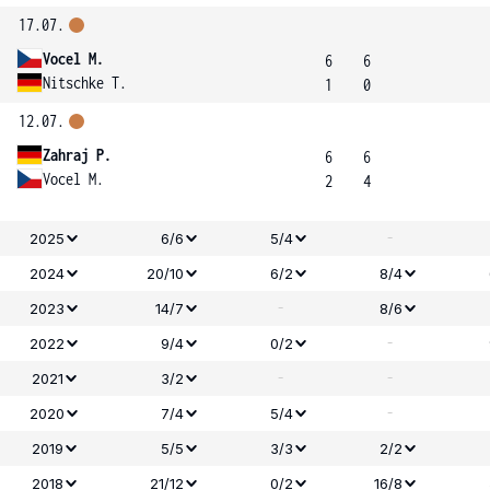
17.07.
Vocel M.
6
6
Nitschke T.
1
0
12.07.
Zahraj P.
6
6
Vocel M.
2
4
-
2025
6/6
5/4
2024
20/10
6/2
8/4
-
2023
14/7
8/6
-
2022
9/4
0/2
-
-
2021
3/2
-
2020
7/4
5/4
2019
5/5
3/3
2/2
2018
21/12
0/2
16/8