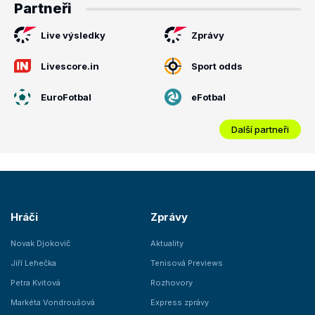
Partneři
Live výsledky
Zprávy
Livescore.in
Sport odds
EuroFotbal
eFotbal
Další partneři
Hráči
Zprávy
Novak Djokovič
Aktuality
Jiří Lehečka
Tenisová Previews
Petra Kvitová
Rozhovory
Markéta Vondroušová
Express zprávy