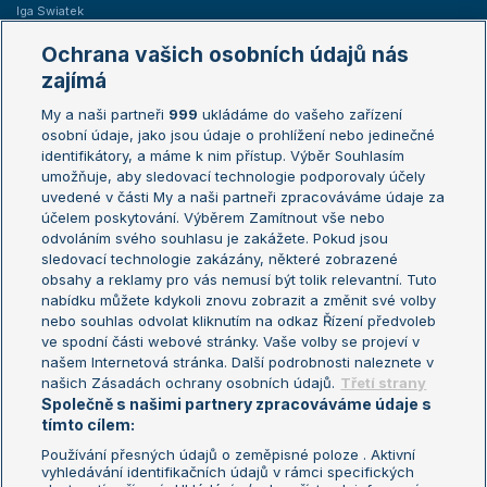
Iga Swiatek
Marie Bouzková
Ochrana vašich osobních údajů nás
Žebříčky
Kalendář turnajů
zajímá
My a naši partneři
999
ukládáme do vašeho zařízení
Žebříček ATP (muži)
Australian Open
osobní údaje, jako jsou údaje o prohlížení nebo jedinečné
Žebříček WTA (ženy)
French Open
identifikátory, a máme k nim přístup. Výběr Souhlasím
umožňuje, aby sledovací technologie podporovaly účely
Sázkařský žebříček
Wimbledon
uvedené v části My a naši partneři zpracováváme údaje za
US Open
účelem poskytování. Výběrem Zamítnout vše nebo
odvoláním svého souhlasu je zakážete. Pokud jsou
Turnaj mistrů
sledovací technologie zakázány, některé zobrazené
Turnaj mistryň
obsahy a reklamy pro vás nemusí být tolik relevantní. Tuto
Aktualní trendy
nabídku můžete kdykoli znovu zobrazit a změnit své volby
nebo souhlas odvolat kliknutím na odkaz Řízení předvoleb
ve spodní části webové stránky. Vaše volby se projeví v
Fotbalové přestupy
našem Internetová stránka. Další podrobnosti naleznete v
Livesport Daily
našich Zásadách ochrany osobních údajů.
Třetí strany
Společně s našimi partnery zpracováváme údaje s
LS Prague Open
tímto cílem:
Používání přesných údajů o zeměpisné poloze . Aktivní
vyhledávání identifikačních údajů v rámci specifických