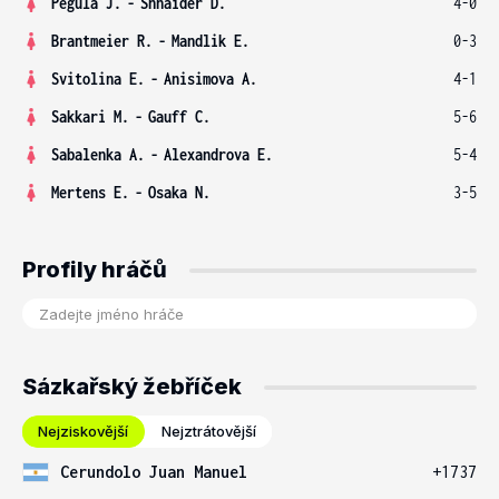
Pegula J.
-
Shnaider D.
4-0
Brantmeier R.
-
Mandlik E.
0-3
Svitolina E.
-
Anisimova A.
4-1
Sakkari M.
-
Gauff C.
5-6
Sabalenka A.
-
Alexandrova E.
5-4
Mertens E.
-
Osaka N.
3-5
Profily hráčů
Sázkařský žebříček
Nejziskovější
Nejztrátovější
Cerundolo Juan Manuel
+1737