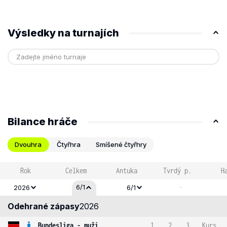
Výsledky na turnajích
Bilance hráče
Dvouhra
Čtyřhra
Smíšené čtyřhry
Rok
Celkem
Antuka
Tvrdý p.
H
-
6/1
2026
6/1
Odehrané zápasy
2026
Bundesliga - muži
1
2
3
Kurs