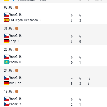
02.08.
Vocel M.
6
6
Callejon Hernando S.
3
3
31.07.
Vocel M.
6
6
Lipp M.
3
0
26.07.
Vocel M.
6
6
Popko D.
0
1
24.07.
Vocel M.
4
6
10
Mueller C.
6
3
7
19.07.
Vocel M.
6
6
Panak Y.
2
1