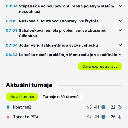
09:04
Štěpánek s volbou povrchu proti Spojeným státům
nesouhlasí
07:15
Nosková s Bouzkovou dohrály i ve čtyřhře
07:08
Sabalenková neměla problém ani se zkušenou
Číňankou
07:04
Jódar vyřídil i Musettiho a vyzve Lehečku
06:33
Lehečka neměl problém, v Montrealu je v osmifinále
Další expres zprávy
Aktuální turnaje
Hlavní turnaje
Turnaje nižší úrovně
Montreal
$9.4M
22
Toronto WTA
$7.4M
20