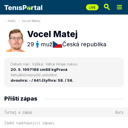
Hráči
Vocel Matej
Vocel Matej
29
muž
Česká republika
Datum nar.:
Výška:
Váha:
Hraje rukou:
20. 5. 1997
188 cm
88 kg
Pravá
Aktuální/nejvyšší umístění:
dvouhra: - / 641.
čtyřhra: 58. / 58.
Příští zápas
Turnaj a zápas
Kurs
Žádné nadcházející zápasy.