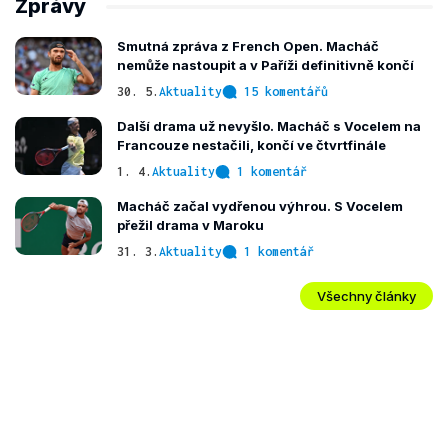
Zprávy
Smutná zpráva z French Open. Macháč
nemůže nastoupit a v Paříži definitivně končí
30. 5.
Aktuality
15 komentářů
Další drama už nevyšlo. Macháč s Vocelem na
Francouze nestačili, končí ve čtvrtfinále
1. 4.
Aktuality
1 komentář
Macháč začal vydřenou výhrou. S Vocelem
přežil drama v Maroku
31. 3.
Aktuality
1 komentář
Všechny články