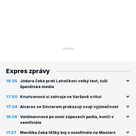
Expres zprávy
18:35
Jódara čeká proti Lehečkovi velký test, tuší
španělská média
17:50
Knutsonová si zahraje ve Varšavě o titul
17:24
Alcaraz se Sinnerem prokazují svoji výjimečnost
16:26
Valdmannová po osmi zápasech padla, končí v
semifinále
11:37
Menšíka čeká těžký boj o osmifinále na Masters