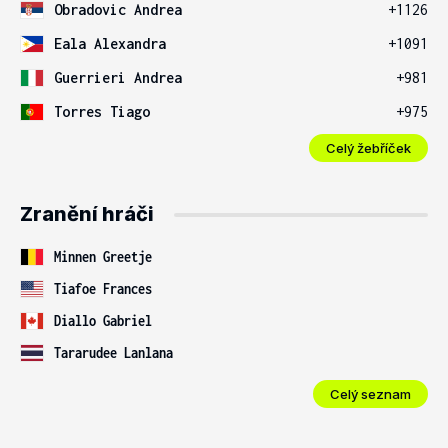
Obradovic Andrea
+1126
Eala Alexandra
+1091
Guerrieri Andrea
+981
Torres Tiago
+975
Celý žebříček
Zranění hráči
Minnen Greetje
Tiafoe Frances
Diallo Gabriel
Tararudee Lanlana
Celý seznam