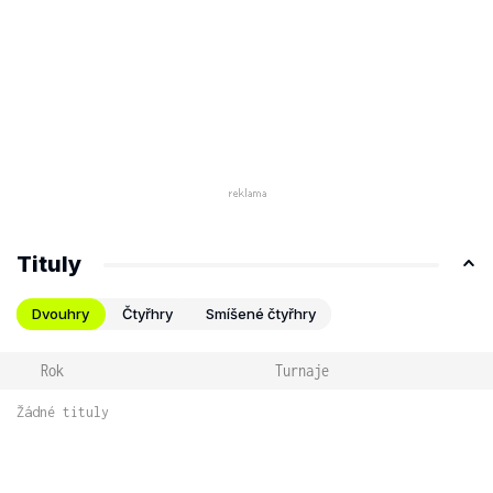
Tituly
Dvouhry
Čtyřhry
Smíšené čtyřhry
Rok
Turnaje
Žádné tituly