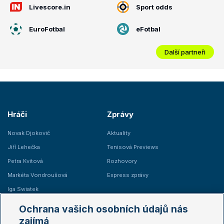
Livescore.in
Sport odds
EuroFotbal
eFotbal
Další partneři
Hráči
Zprávy
Novak Djokovič
Aktuality
Jiří Lehečka
Tenisová Previews
Petra Kvitová
Rozhovory
Markéta Vondroušová
Express zprávy
Iga Swiatek
Marie Bouzková
Ochrana vašich osobních údajů nás
Žebříčky
Kalendář turnajů
zajímá