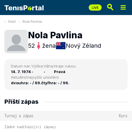
Hráči
Nola Pavlina
Nola Pavlina
52
žena
Nový Zéland
Datum nar.:
Výška:
Váha:
Hraje rukou:
14. 7. 1974
-
-
Pravá
Aktuální/nejvyšší umístění:
dvouhra: - / 69.
čtyřhra: - / 96.
Příští zápas
Turnaj a zápas
Kurs
Žádné nadcházející zápasy.