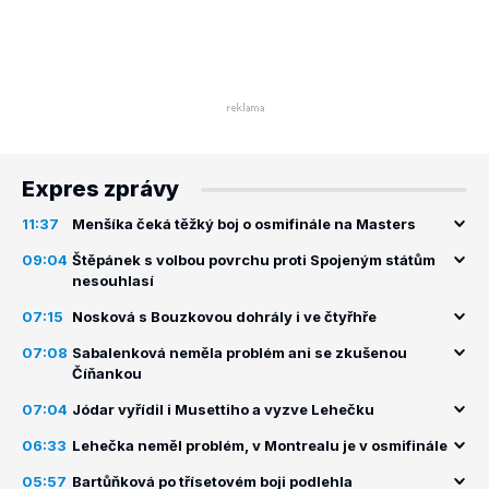
Expres zprávy
11:37
Menšíka čeká těžký boj o osmifinále na Masters
09:04
Štěpánek s volbou povrchu proti Spojeným státům
nesouhlasí
07:15
Nosková s Bouzkovou dohrály i ve čtyřhře
07:08
Sabalenková neměla problém ani se zkušenou
Číňankou
07:04
Jódar vyřídil i Musettiho a vyzve Lehečku
06:33
Lehečka neměl problém, v Montrealu je v osmifinále
05:57
Bartůňková po třísetovém boji podlehla