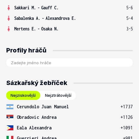
Sakkari M.
-
Gauff C.
5-6
Sabalenka A.
-
Alexandrova E.
5-4
Mertens E.
-
Osaka N.
3-5
Profily hráčů
Sázkařský žebříček
Nejziskovější
Nejztrátovější
Cerundolo Juan Manuel
+1737
Obradovic Andrea
+1126
Eala Alexandra
+1091
Guerrieri Andrea
+981