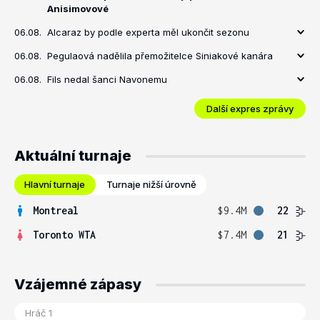
Anisimovové
06.08.
Alcaraz by podle experta měl ukončit sezonu
06.08.
Pegulaová nadělila přemožitelce Siniakové kanára
06.08.
Fils nedal šanci Navonemu
Další expres zprávy
Aktuální turnaje
Hlavní turnaje
Turnaje nižší úrovně
Montreal
$9.4M
22
Toronto WTA
$7.4M
21
Vzájemné zápasy