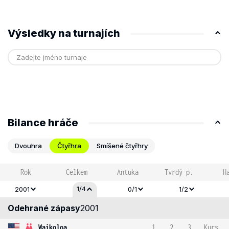
Výsledky na turnajích
Bilance hráče
Dvouhra
Čtyřhra
Smíšené čtyřhry
Rok
Celkem
Antuka
Tvrdý p.
H
1/4
2001
0/1
1/2
Odehrané zápasy
2001
Waikoloa
1
2
3
Kurs