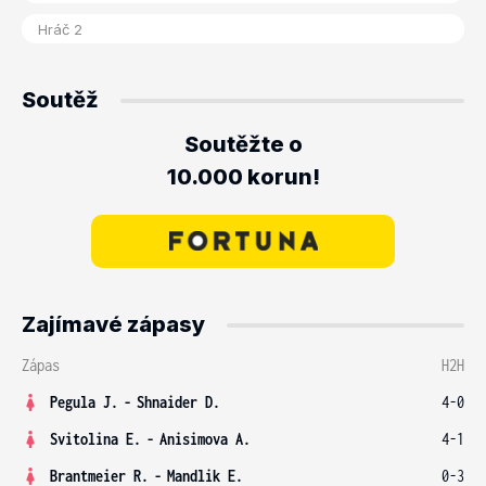
Soutěž
Soutěžte o
10.000 korun!
Zajímavé zápasy
Zápas
H2H
Pegula J.
-
Shnaider D.
4-0
Svitolina E.
-
Anisimova A.
4-1
Brantmeier R.
-
Mandlik E.
0-3