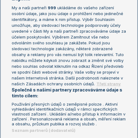
My a naši partneři
999
ukládáme do vašeho zařízení
Žebříček ATP (muži)
Australian Open
osobní údaje, jako jsou údaje o prohlížení nebo jedinečné
Žebříček WTA (ženy)
French Open
identifikátory, a máme k nim přístup. Výběr Souhlasím
umožňuje, aby sledovací technologie podporovaly účely
Sázkařský žebříček
Wimbledon
uvedené v části My a naši partneři zpracováváme údaje za
US Open
účelem poskytování. Výběrem Zamítnout vše nebo
odvoláním svého souhlasu je zakážete. Pokud jsou
Turnaj mistrů
sledovací technologie zakázány, některé zobrazené
Turnaj mistryň
obsahy a reklamy pro vás nemusí být tolik relevantní. Tuto
Aktualní trendy
nabídku můžete kdykoli znovu zobrazit a změnit své volby
nebo souhlas odvolat kliknutím na odkaz Řízení předvoleb
ve spodní části webové stránky. Vaše volby se projeví v
Fotbalové přestupy
našem Internetová stránka. Další podrobnosti naleznete v
Livesport Daily
našich Zásadách ochrany osobních údajů.
Třetí strany
Společně s našimi partnery zpracováváme údaje s
LS Prague Open
tímto cílem:
Používání přesných údajů o zeměpisné poloze . Aktivní
vyhledávání identifikačních údajů v rámci specifických
vlastností zařízení . Ukládání a/nebo přístup k informacím v
Podmínky užití
Nastavení soukromí
zařízení . Personalizovaná reklama a obsah, měření reklam
GDPR a žurnalistika
Reklama
a obsahu, průzkum publika a rozvoj služeb .
Informace o zpracování osobních
Kontakt
Seznam partnerů (dodavatelů)
údajů
Tiráž