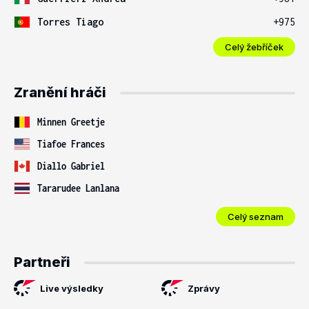
Torres Tiago
+975
Celý žebříček
Zranění hráči
Minnen Greetje
Tiafoe Frances
Diallo Gabriel
Tararudee Lanlana
Celý seznam
Partneři
Live výsledky
Zprávy