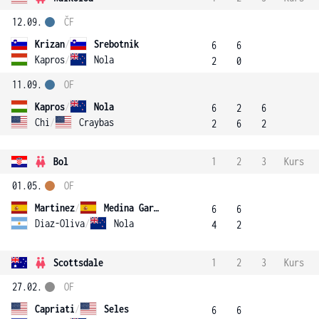
12.09.
ČF
Krizan
/
Srebotnik
6
6
Kapros
/
Nola
2
0
11.09.
OF
Kapros
/
Nola
6
2
6
Chi
/
Craybas
2
6
2
Bol
1
2
3
Kurs
01.05.
OF
Martinez
/
Medina Garrigues
6
6
Diaz-Oliva
/
Nola
4
2
Scottsdale
1
2
3
Kurs
27.02.
OF
Capriati
/
Seles
6
6