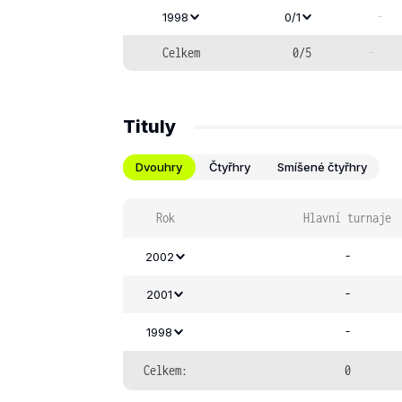
-
1998
0/1
Celkem
0/5
-
Tituly
Dvouhry
Čtyřhry
Smíšené čtyřhry
Rok
Hlavní turnaje
-
2002
-
2001
-
1998
Celkem:
0