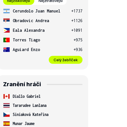
Nejziskovější
Nejztrátovější
Cerundolo Juan Manuel
+1737
Obradovic Andrea
+1126
Eala Alexandra
+1091
Torres Tiago
+975
Aguiard Enzo
+936
Celý žebříček
Zranění hráči
Diallo Gabriel
Tararudee Lanlana
Siniaková Kateřina
Munar Jaume