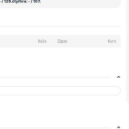
 / 129.
čtyřhra: - / 107.
Kolo
Zápas
Kurs