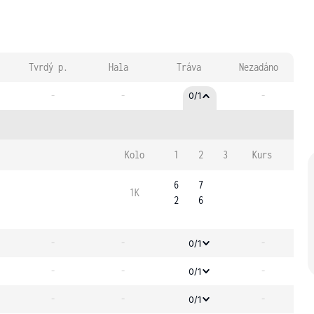
Tvrdý p.
Hala
Tráva
Nezadáno
-
-
-
0/1
Kolo
1
2
3
Kurs
6
7
1K
2
6
-
-
-
0/1
-
-
-
0/1
-
-
-
0/1