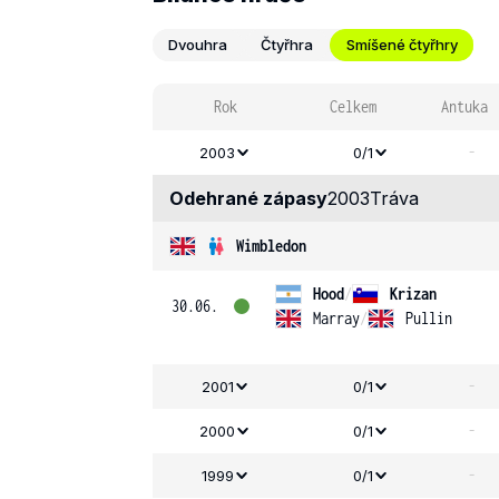
Dvouhra
Čtyřhra
Smíšené čtyřhry
Rok
Celkem
Antuka
-
2003
0/1
Odehrané zápasy
2003
Tráva
Wimbledon
Hood
/
Krizan
30.06.
Marray
/
Pullin
-
2001
0/1
-
2000
0/1
-
1999
0/1