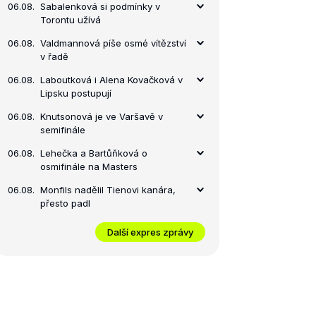
06.08.
Sabalenková si podmínky v
Torontu užívá
06.08.
Valdmannová píše osmé vítězství
v řadě
06.08.
Laboutková i Alena Kovačková v
Lipsku postupují
06.08.
Knutsonová je ve Varšavě v
semifinále
06.08.
Lehečka a Bartůňková o
osmifinále na Masters
06.08.
Monfils nadělil Tienovi kanára,
přesto padl
Další expres zprávy