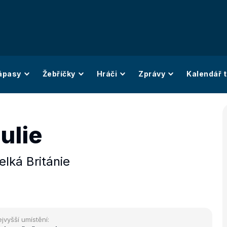
ápasy
Žebříčky
Hráči
Zprávy
Kalendář t
Julie
elká Británie
jvyšší umístění: