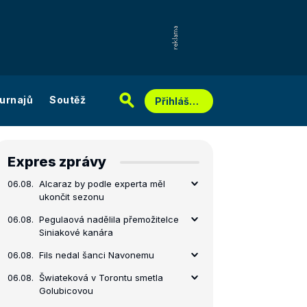
urnajů
Soutěž
Přihlášení
Expres zprávy
06.08.
Alcaraz by podle experta měl
ukončit sezonu
06.08.
Pegulaová nadělila přemožitelce
Siniakové kanára
06.08.
Fils nedal šanci Navonemu
06.08.
Šwiateková v Torontu smetla
Golubicovou