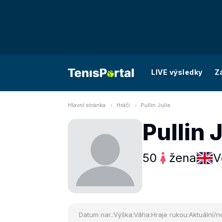
LIVE výsledky
Z
Hlavní stránka
Hráči
Pullin Julie
Pullin 
50
žena
V
Datum nar.:
Výška:
Váha:
Hraje rukou:
Aktuální/ne