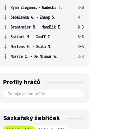
Ryan Ziegann S.
-
Gadecki T.
3-0
Sabalenka A.
-
Zhang S.
4-1
Brantmeier R.
-
Mandlik E.
0-3
Sakkari M.
-
Gauff C.
5-6
Mertens E.
-
Osaka N.
3-5
Norrie C.
-
De Minaur A.
3-3
Profily hráčů
Sázkařský žebříček