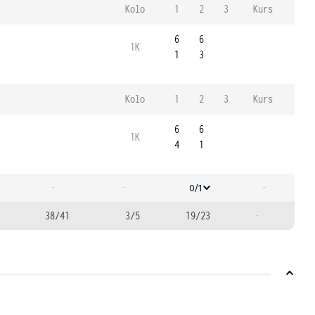
Kolo
1
2
3
Kurs
6
6
1K
1
3
Kolo
1
2
3
Kurs
6
6
1K
4
1
-
-
-
0/1
38/41
3/5
19/23
-