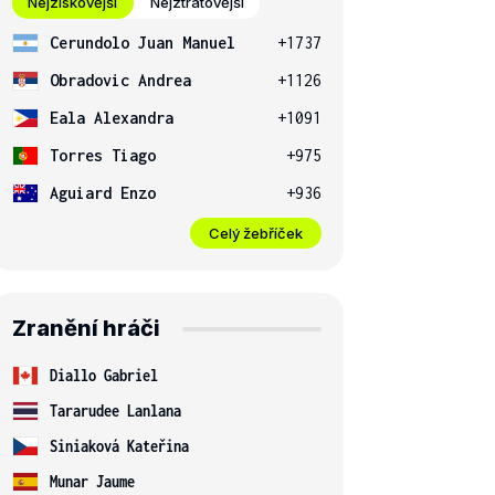
Nejziskovější
Nejztrátovější
Cerundolo Juan Manuel
+1737
Obradovic Andrea
+1126
Eala Alexandra
+1091
Torres Tiago
+975
Aguiard Enzo
+936
Celý žebříček
Zranění hráči
Diallo Gabriel
Tararudee Lanlana
Siniaková Kateřina
Munar Jaume