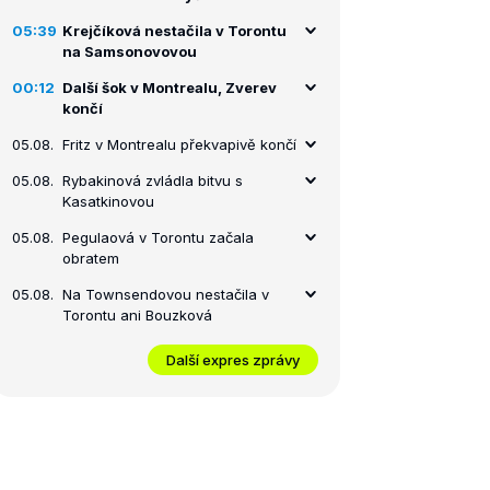
05:39
Krejčíková nestačila v Torontu
na Samsonovovou
00:12
Další šok v Montrealu, Zverev
končí
05.08.
Fritz v Montrealu překvapivě končí
05.08.
Rybakinová zvládla bitvu s
Kasatkinovou
05.08.
Pegulaová v Torontu začala
obratem
05.08.
Na Townsendovou nestačila v
Torontu ani Bouzková
Další expres zprávy