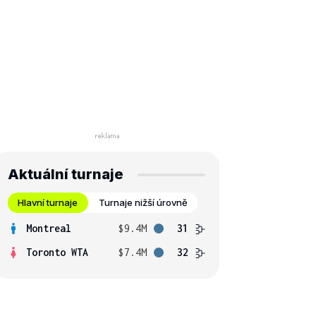
Aktuální turnaje
Hlavní turnaje
Turnaje nižší úrovně
Montreal
$9.4M
31
Toronto WTA
$7.4M
32