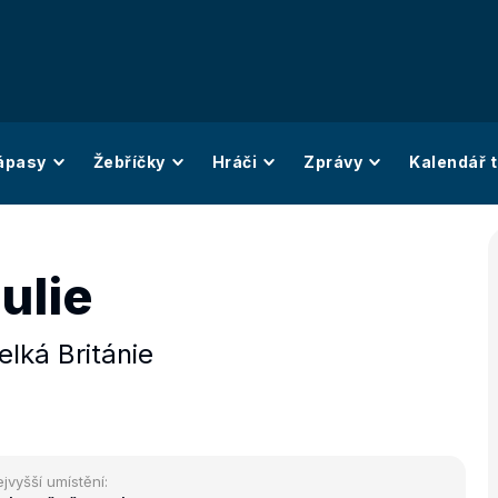
ápasy
Žebříčky
Hráči
Zprávy
Kalendář t
Julie
elká Británie
jvyšší umístění: