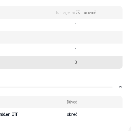
Turnaje nižší úrovně
1
1
1
3
Důvod
mbier ITF
skreč