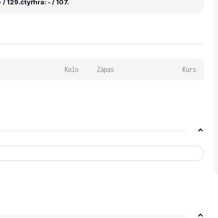
 / 129.
čtyřhra: - / 107.
Kolo
Zápas
Kurs