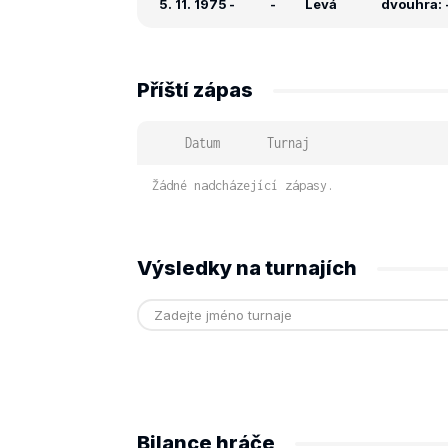
5. 11. 1975
-
-
Levá
dvouhra: -
Příští zápas
Datum
Turnaj
Žádné nadcházející zápasy.
Výsledky na turnajích
Bilance hráče