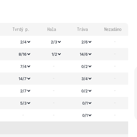
Tvrdý p.
Hala
Tráva
Nezadáno
-
2/4
2/3
2/6
-
8/16
1/2
14/6
-
-
7/4
0/2
-
-
14/7
3/4
-
-
2/7
0/2
-
-
5/3
0/1
-
-
-
0/1