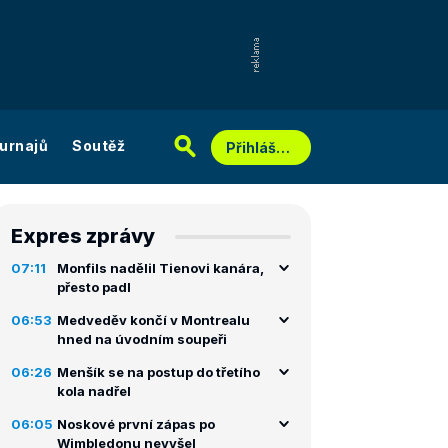
urnajů
Soutěž
Přihlášení
Expres zprávy
07:11
Monfils nadělil Tienovi kanára,
přesto padl
06:53
Medveděv končí v Montrealu
hned na úvodním soupeři
06:26
Menšík se na postup do třetího
kola nadřel
06:05
Noskové první zápas po
Wimbledonu nevyšel