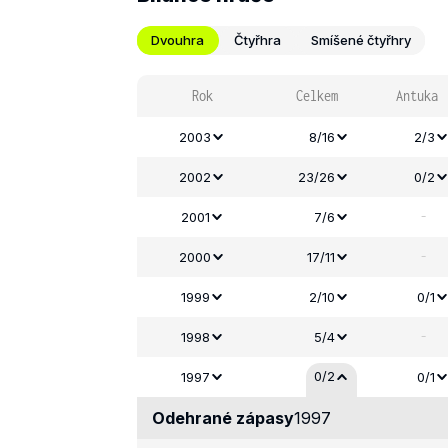
Dvouhra
Čtyřhra
Smíšené čtyřhry
Rok
Celkem
Antuka
2003
8/16
2/3
2002
23/26
0/2
-
2001
7/6
-
2000
17/11
1999
2/10
0/1
-
1998
5/4
0/2
1997
0/1
Odehrané zápasy
1997