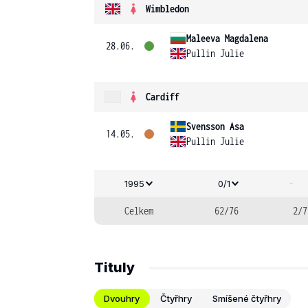
Wimbledon
Maleeva Magdalena
28.06.
Pullin Julie
Cardiff
Svensson Asa
14.05.
Pullin Julie
-
1995
0/1
Celkem
62/76
2/7
Tituly
Dvouhry
Čtyřhry
Smíšené čtyřhry