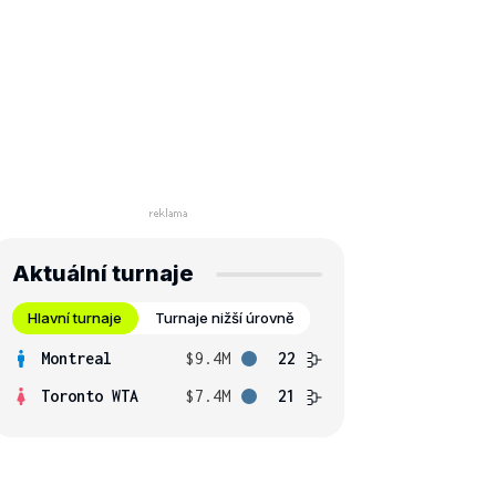
Aktuální turnaje
Hlavní turnaje
Turnaje nižší úrovně
Montreal
$9.4M
22
Toronto WTA
$7.4M
21