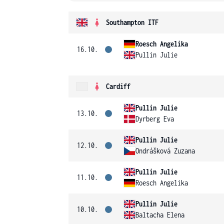
Southampton ITF
Roesch Angelika
16.10.
Pullin Julie
Cardiff
Pullin Julie
13.10.
Dyrberg Eva
Pullin Julie
12.10.
Ondrášková Zuzana
Pullin Julie
11.10.
Roesch Angelika
Pullin Julie
10.10.
Baltacha Elena