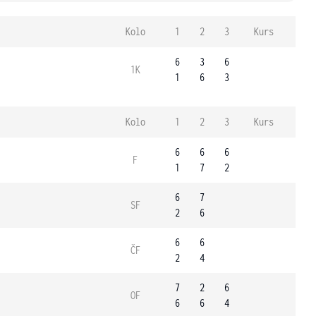
Kolo
1
2
3
Kurs
6
3
6
1K
1
6
3
Kolo
1
2
3
Kurs
6
6
6
F
1
7
2
6
7
SF
2
6
6
6
ČF
2
4
7
2
6
OF
6
6
4