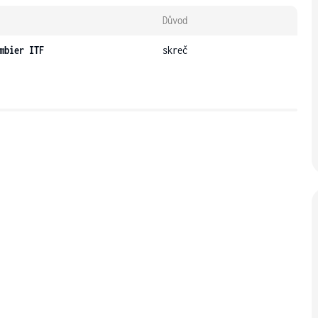
Důvod
mbier ITF
skreč