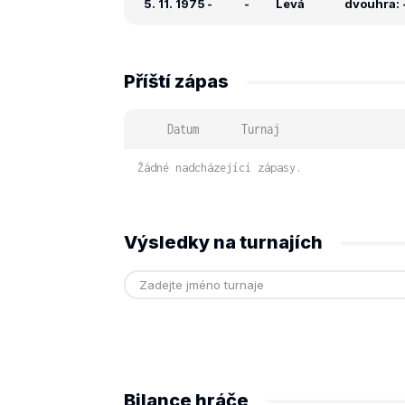
5. 11. 1975
-
-
Levá
dvouhra: -
Příští zápas
Datum
Turnaj
Žádné nadcházející zápasy.
Výsledky na turnajích
Bilance hráče