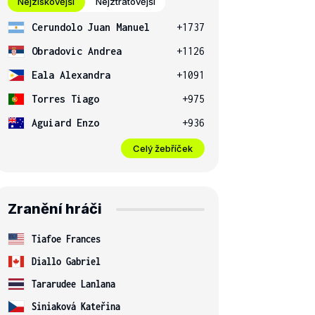
Nejziskovější
Nejztrátovější
Cerundolo Juan Manuel
+1737
Obradovic Andrea
+1126
Eala Alexandra
+1091
Torres Tiago
+975
Aguiard Enzo
+936
Celý žebříček
Zranění hráči
Tiafoe Frances
Diallo Gabriel
Tararudee Lanlana
Siniaková Kateřina