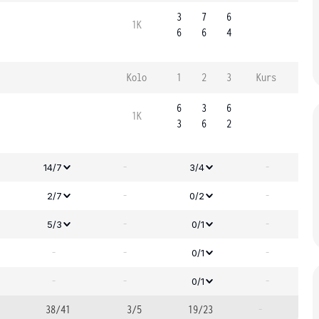
3
7
6
1K
6
6
4
Kolo
1
2
3
Kurs
6
3
6
1K
3
6
2
-
-
14/7
3/4
-
-
2/7
0/2
-
-
5/3
0/1
-
-
-
0/1
-
-
-
0/1
38/41
3/5
19/23
-