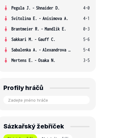
Pegula J.
-
Shnaider D.
4-0
Svitolina E.
-
Anisimova A.
4-1
Brantmeier R.
-
Mandlik E.
0-3
Sakkari M.
-
Gauff C.
5-6
Sabalenka A.
-
Alexandrova E.
5-4
Mertens E.
-
Osaka N.
3-5
Profily hráčů
Sázkařský žebříček