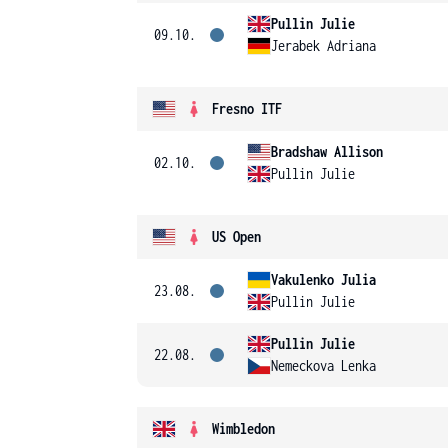
Pullin Julie
09.10.
Jerabek Adriana
Fresno ITF
Bradshaw Allison
02.10.
Pullin Julie
US Open
Vakulenko Julia
23.08.
Pullin Julie
Pullin Julie
22.08.
Nemeckova Lenka
Wimbledon