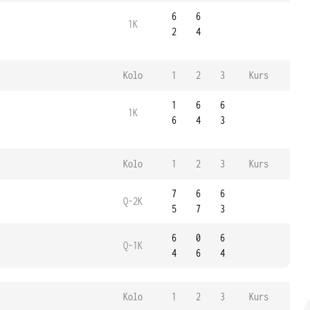
6
6
1K
2
4
Kolo
1
2
3
Kurs
1
6
6
1K
6
4
3
Kolo
1
2
3
Kurs
7
6
6
Q-2K
5
7
3
6
0
6
Q-1K
4
6
4
Kolo
1
2
3
Kurs