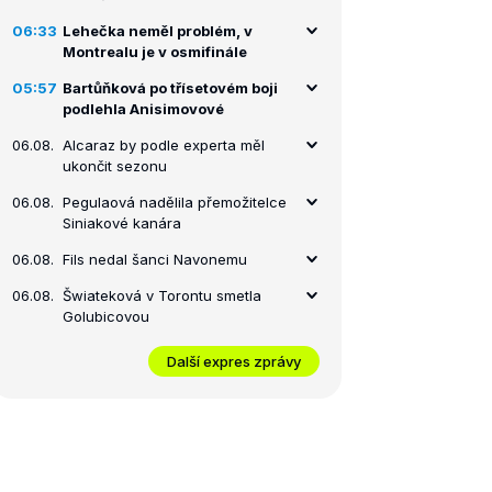
06:33
Lehečka neměl problém, v
Montrealu je v osmifinále
05:57
Bartůňková po třísetovém boji
podlehla Anisimovové
06.08.
Alcaraz by podle experta měl
ukončit sezonu
06.08.
Pegulaová nadělila přemožitelce
Siniakové kanára
06.08.
Fils nedal šanci Navonemu
06.08.
Šwiateková v Torontu smetla
Golubicovou
Další expres zprávy