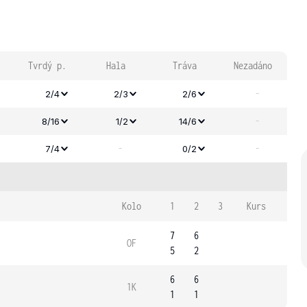
Tvrdý p.
Hala
Tráva
Nezadáno
-
2/4
2/3
2/6
-
8/16
1/2
14/6
-
-
7/4
0/2
Kolo
1
2
3
Kurs
7
6
OF
5
2
6
6
1K
1
1