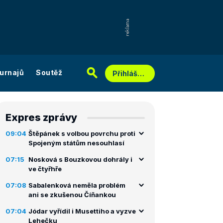
urnajů
Soutěž
Přihlášení
Expres zprávy
09:04
Štěpánek s volbou povrchu proti
Spojeným státům nesouhlasí
07:15
Nosková s Bouzkovou dohrály i
ve čtyřhře
07:08
Sabalenková neměla problém
ani se zkušenou Číňankou
07:04
Jódar vyřídil i Musettiho a vyzve
Lehečku