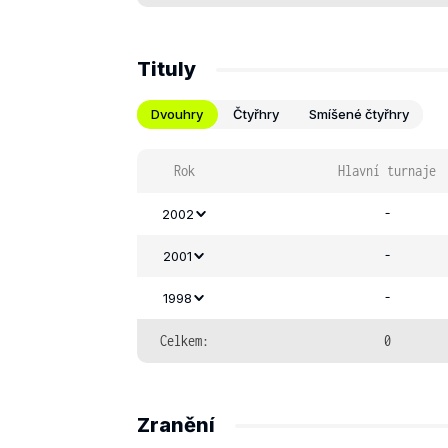
Tituly
Dvouhry
Čtyřhry
Smíšené čtyřhry
Rok
Hlavní turnaje
-
2002
-
2001
-
1998
Celkem:
0
Zranění