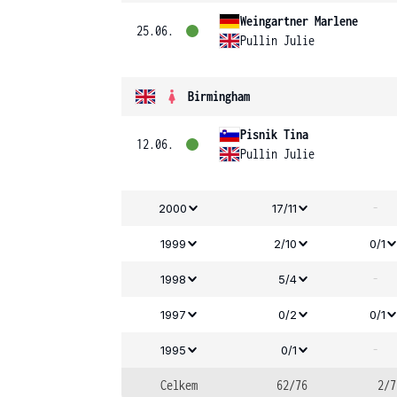
Weingartner Marlene
25.06.
Pullin Julie
Birmingham
Pisnik Tina
12.06.
Pullin Julie
-
2000
17/11
1999
2/10
0/1
-
1998
5/4
1997
0/2
0/1
-
1995
0/1
Celkem
62/76
2/7