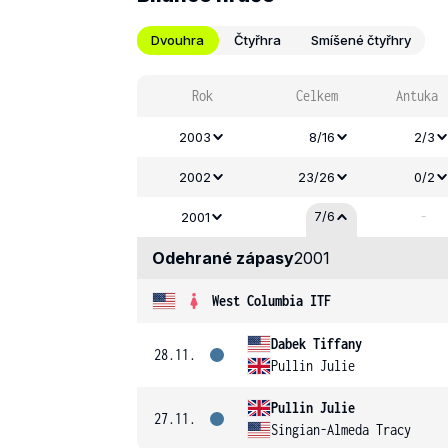
Dvouhra
Čtyřhra
Smíšené čtyřhry
Rok
Celkem
Antuka
2003
8/16
2/3
2002
23/26
0/2
-
7/6
2001
Odehrané zápasy
2001
West Columbia ITF
Dabek Tiffany
28.11.
Pullin Julie
Pullin Julie
27.11.
Singian-Almeda Tracy