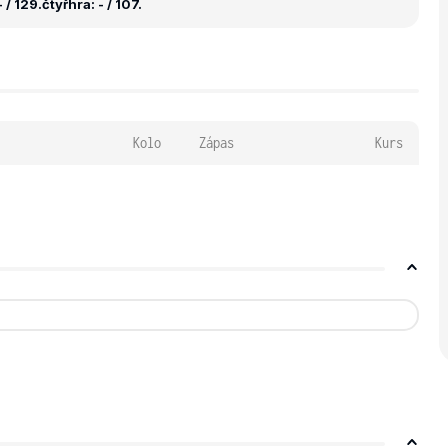
 / 129.
čtyřhra: - / 107.
Kolo
Zápas
Kurs