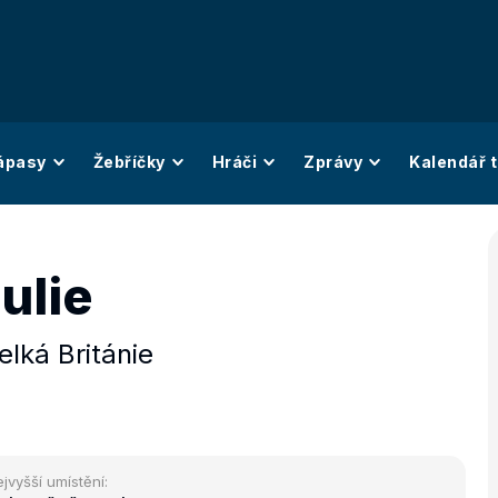
ápasy
Žebříčky
Hráči
Zprávy
Kalendář t
Julie
elká Británie
jvyšší umístění: