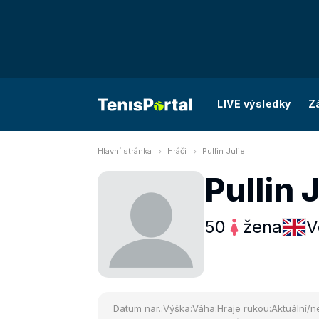
LIVE výsledky
Z
Hlavní stránka
Hráči
Pullin Julie
Pullin 
50
žena
V
Datum nar.:
Výška:
Váha:
Hraje rukou:
Aktuální/ne