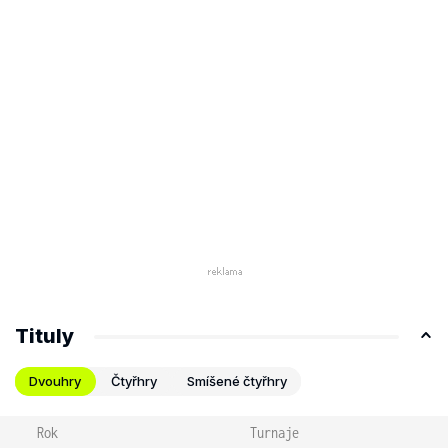
Tituly
Dvouhry
Čtyřhry
Smíšené čtyřhry
Rok
Turnaje