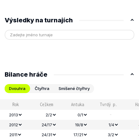
Výsledky na turnajích
Bilance hráče
Dvouhra
Čtyřhra
Smíšené čtyřhry
Rok
Celkem
Antuka
Tvrdý p.
H
-
2013
2/2
0/1
2012
24/17
19/8
1/4
2011
24/31
17/21
3/2