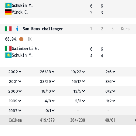
Schukin Y.
6
6
Vinck C.
2
3
San Remo challenger
1
2
3
Kurs
08.04.
1K
Galimberti G.
6
6
Schukin Y.
4
4
2002
26/38
19/22
2/6
2001
33/29
16/17
8/6
2000
18/10
13/5
0/2
1999
4/8
2/3
1/2
-
-
1997
0/1
Celkem
419/379
304/238
48/61