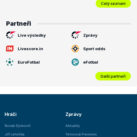
Celý seznam
Partneři
Live výsledky
Zprávy
Livescore.in
Sport odds
EuroFotbal
eFotbal
Další partneři
Hráči
Zprávy
Novak Djokovič
Aktuality
Jiří Lehečka
Tenisová Previews