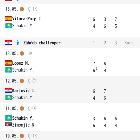
16.05.
Q-1K
Viloca-Puig J.
6
3
7
Schukin Y.
4
6
5
Záhřeb challenger
1
2
3
Kurs
13.05.
1K
Lopez M.
7
6
7
Schukin Y.
6
4
12.05.
Q-ČF
Karlovic I.
6
7
Schukin Y.
4
6
11.05.
Q-OF
Schukin Y.
3
6
6
Zimonjic N.
6
4
4
10.05.
Q-1K