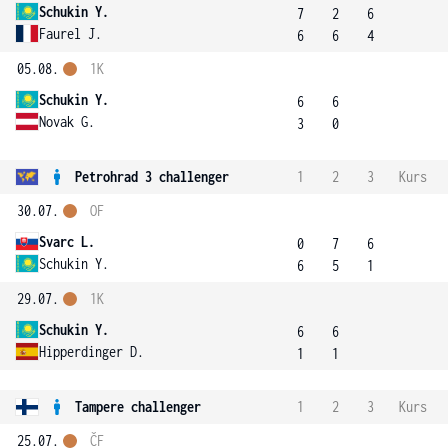
Schukin Y.
7
2
6
Faurel J.
6
6
4
05.08.
1K
Schukin Y.
6
6
Novak G.
3
0
Petrohrad 3 challenger
1
2
3
Kurs
30.07.
OF
Svarc L.
0
7
6
Schukin Y.
6
5
1
29.07.
1K
Schukin Y.
6
6
Hipperdinger D.
1
1
Tampere challenger
1
2
3
Kurs
25.07.
ČF