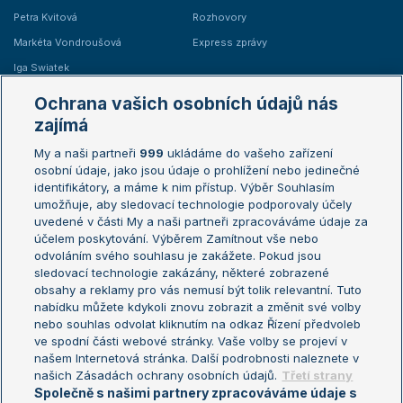
Petra Kvitová
Rozhovory
Markéta Vondroušová
Express zprávy
Iga Swiatek
Marie Bouzková
Ochrana vašich osobních údajů nás
Žebříčky
Kalendář turnajů
zajímá
My a naši partneři
999
ukládáme do vašeho zařízení
Žebříček ATP (muži)
Australian Open
osobní údaje, jako jsou údaje o prohlížení nebo jedinečné
Žebříček WTA (ženy)
French Open
identifikátory, a máme k nim přístup. Výběr Souhlasím
umožňuje, aby sledovací technologie podporovaly účely
Sázkařský žebříček
Wimbledon
uvedené v části My a naši partneři zpracováváme údaje za
US Open
účelem poskytování. Výběrem Zamítnout vše nebo
odvoláním svého souhlasu je zakážete. Pokud jsou
Turnaj mistrů
sledovací technologie zakázány, některé zobrazené
Turnaj mistryň
obsahy a reklamy pro vás nemusí být tolik relevantní. Tuto
Aktualní trendy
nabídku můžete kdykoli znovu zobrazit a změnit své volby
nebo souhlas odvolat kliknutím na odkaz Řízení předvoleb
ve spodní části webové stránky. Vaše volby se projeví v
Fotbalové přestupy
našem Internetová stránka. Další podrobnosti naleznete v
Livesport Daily
našich Zásadách ochrany osobních údajů.
Třetí strany
Společně s našimi partnery zpracováváme údaje s
LS Prague Open