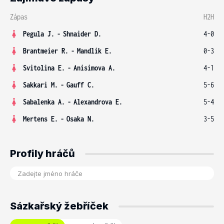
Zápas
H2H
Pegula J.
-
Shnaider D.
4-0
Brantmeier R.
-
Mandlik E.
0-3
Svitolina E.
-
Anisimova A.
4-1
Sakkari M.
-
Gauff C.
5-6
Sabalenka A.
-
Alexandrova E.
5-4
Mertens E.
-
Osaka N.
3-5
Profily hráčů
Sázkařský žebříček