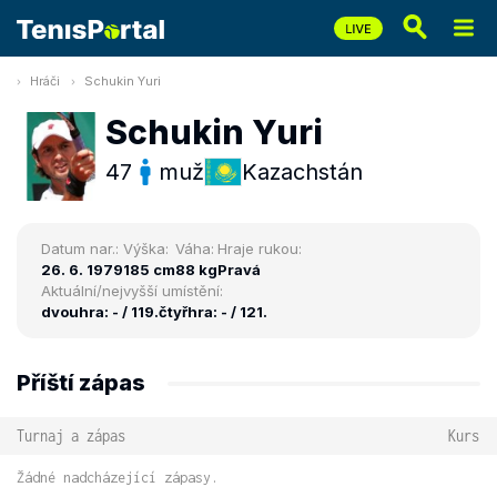
Hráči
Schukin Yuri
Schukin Yuri
47
muž
Kazachstán
Datum nar.:
Výška:
Váha:
Hraje rukou:
26. 6. 1979
185 cm
88 kg
Pravá
Aktuální/nejvyšší umístění:
dvouhra: - / 119.
čtyřhra: - / 121.
Příští zápas
Turnaj a zápas
Kurs
Žádné nadcházející zápasy.