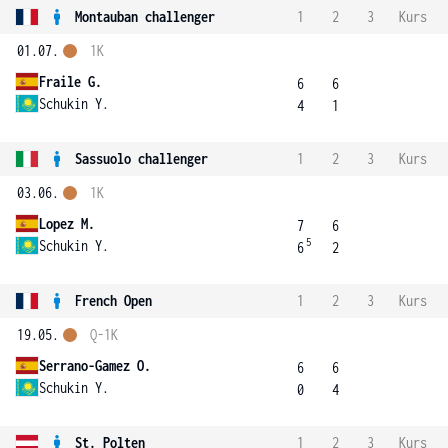
Montauban challenger
1
2
3
Kurs
01.07.
1K
Fraile G.
6
6
Schukin Y.
4
1
Sassuolo challenger
1
2
3
Kurs
03.06.
1K
Lopez M.
7
6
5
Schukin Y.
6
2
French Open
1
2
3
Kurs
19.05.
Q-1K
Serrano-Gamez O.
6
6
Schukin Y.
0
4
St. Polten
1
2
3
Kurs