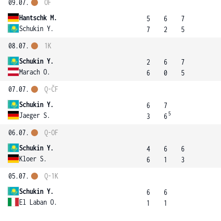
09.07.
OF
Hantschk M.
5
6
7
Schukin Y.
7
2
5
08.07.
1K
Schukin Y.
2
6
7
Marach O.
6
0
5
07.07.
Q-ČF
Schukin Y.
6
7
5
Jaeger S.
3
6
06.07.
Q-OF
Schukin Y.
4
6
6
Kloer S.
6
1
3
05.07.
Q-1K
Schukin Y.
6
6
El Laban O.
1
1