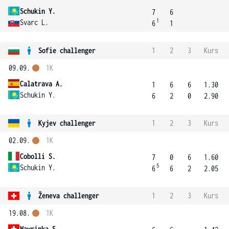
Schukin Y.
7
6
1
Svarc L.
6
1
Sofie challenger
1
2
3
Kurs
09.09.
1K
Calatrava A.
1
6
6
1.30
Schukin Y.
6
2
0
2.90
Kyjev challenger
1
2
3
Kurs
02.09.
1K
Cobolli S.
7
0
6
1.60
5
Schukin Y.
6
6
2
2.05
Ženeva challenger
1
2
3
Kurs
19.08.
1K
Wawrinka S.