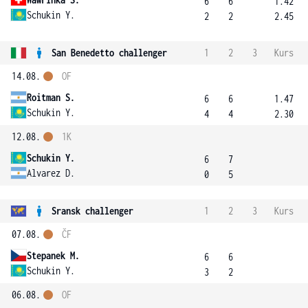
6
6
1.42
Schukin Y.
2
2
2.45
San Benedetto challenger
1
2
3
Kurs
14.08.
OF
Roitman S.
6
6
1.47
Schukin Y.
4
4
2.30
12.08.
1K
Schukin Y.
6
7
Alvarez D.
0
5
Sransk challenger
1
2
3
Kurs
07.08.
ČF
Stepanek M.
6
6
Schukin Y.
3
2
06.08.
OF