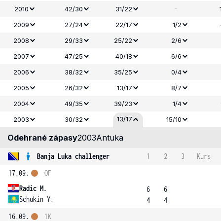
-
2010
42/30
31/22
2009
27/24
22/17
1/2
2008
29/33
25/22
2/6
2007
47/25
40/18
6/6
2006
38/32
35/25
0/4
2005
26/32
13/17
8/7
2004
49/35
39/23
1/4
13/17
2003
30/32
15/10
Odehrané zápasy
2003
Antuka
Banja Luka challenger
1
2
3
Kurs
17.09.
OF
Radic M.
6
6
Schukin Y.
4
4
16.09.
1K