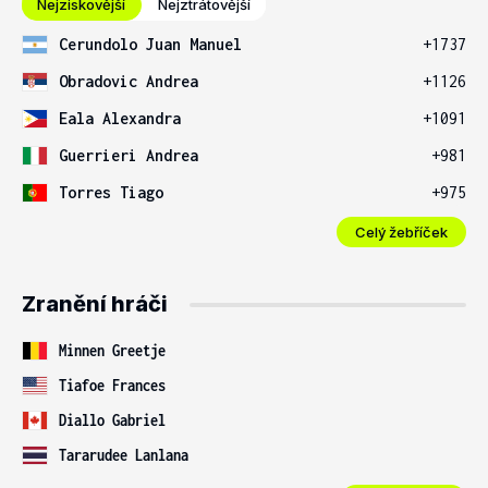
Nejziskovější
Nejztrátovější
Cerundolo Juan Manuel
+1737
Obradovic Andrea
+1126
Eala Alexandra
+1091
Guerrieri Andrea
+981
Torres Tiago
+975
Celý žebříček
Zranění hráči
Minnen Greetje
Tiafoe Frances
Diallo Gabriel
Tararudee Lanlana