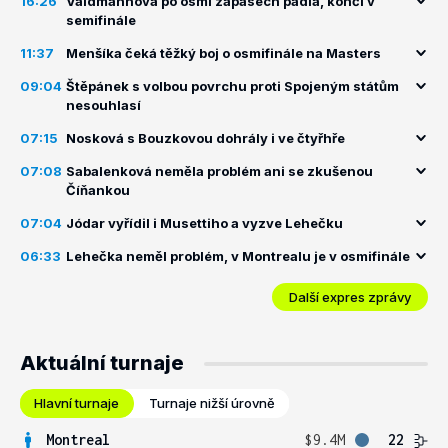
16:26
Valdmannová po osmi zápasech padla, končí v
semifinále
11:37
Menšíka čeká těžký boj o osmifinále na Masters
09:04
Štěpánek s volbou povrchu proti Spojeným státům
nesouhlasí
07:15
Nosková s Bouzkovou dohrály i ve čtyřhře
07:08
Sabalenková neměla problém ani se zkušenou
Číňankou
07:04
Jódar vyřídil i Musettiho a vyzve Lehečku
06:33
Lehečka neměl problém, v Montrealu je v osmifinále
Další expres zprávy
Aktuální turnaje
Hlavní turnaje
Turnaje nižší úrovně
Montreal
$9.4M
22