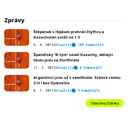
Zprávy
Štěpánek s Hájkem prohráli čtyřhru a
Kazachstán snížil na 1-2
6. 4. 2013
Aktuality
100 komentářů
Španělský 'B-tým' smetl Kazachy, obhájci
titulu jsou ve čtvrtfinále
11. 2. 2012
Aktuality
0 komentářů
Argentinci jsou už v semifinále. Srbové vedou
2:0 i bez Djokoviče
8. 7. 2011
Aktuality
5 komentářů
Všechny články