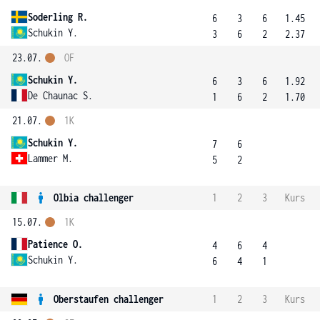
Soderling R.
6
3
6
1.45
Schukin Y.
3
6
2
2.37
23.07.
OF
Schukin Y.
6
3
6
1.92
De Chaunac S.
1
6
2
1.70
21.07.
1K
Schukin Y.
7
6
Lammer M.
5
2
Olbia challenger
1
2
3
Kurs
15.07.
1K
Patience O.
4
6
4
Schukin Y.
6
4
1
Oberstaufen challenger
1
2
3
Kurs