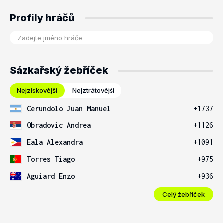
Profily hráčů
Sázkařský žebříček
Nejziskovější
Nejztrátovější
Cerundolo Juan Manuel
+1737
Obradovic Andrea
+1126
Eala Alexandra
+1091
Torres Tiago
+975
Aguiard Enzo
+936
Celý žebříček