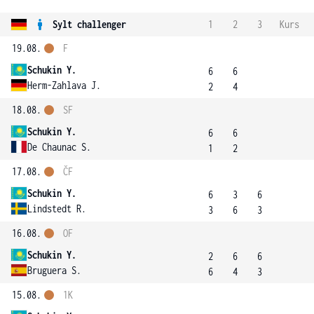
Sylt challenger
1
2
3
Kurs
19.08.
F
Schukin Y.
6
6
Herm-Zahlava J.
2
4
18.08.
SF
Schukin Y.
6
6
De Chaunac S.
1
2
17.08.
ČF
Schukin Y.
6
3
6
Lindstedt R.
3
6
3
16.08.
OF
Schukin Y.
2
6
6
Bruguera S.
6
4
3
15.08.
1K