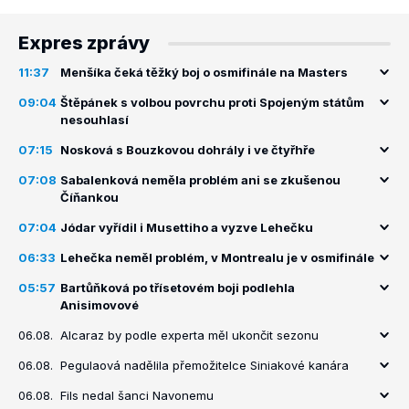
Expres zprávy
11:37
Menšíka čeká těžký boj o osmifinále na Masters
09:04
Štěpánek s volbou povrchu proti Spojeným státům
nesouhlasí
07:15
Nosková s Bouzkovou dohrály i ve čtyřhře
07:08
Sabalenková neměla problém ani se zkušenou
Číňankou
07:04
Jódar vyřídil i Musettiho a vyzve Lehečku
06:33
Lehečka neměl problém, v Montrealu je v osmifinále
05:57
Bartůňková po třísetovém boji podlehla
Anisimovové
06.08.
Alcaraz by podle experta měl ukončit sezonu
06.08.
Pegulaová nadělila přemožitelce Siniakové kanára
06.08.
Fils nedal šanci Navonemu