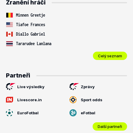
Zranění hráči
Minnen Greetje
Tiafoe Frances
Diallo Gabriel
Tararudee Lanlana
Celý seznam
Partneři
Live výsledky
Zprávy
Livescore.in
Sport odds
EuroFotbal
eFotbal
Další partneři