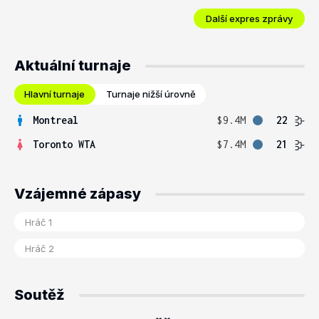
Další expres zprávy
Aktuální turnaje
Hlavní turnaje
Turnaje nižší úrovně
Montreal
$9.4M
22
Toronto WTA
$7.4M
21
Vzájemné zápasy
Soutěž