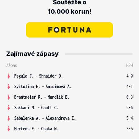
Soutěžte o
10.000 korun!
Zajímavé zápasy
Zápas
H2H
Pegula J.
-
Shnaider D.
4-0
Svitolina E.
-
Anisimova A.
4-1
Brantmeier R.
-
Mandlik E.
0-3
Sakkari M.
-
Gauff C.
5-6
Sabalenka A.
-
Alexandrova E.
5-4
Mertens E.
-
Osaka N.
3-5