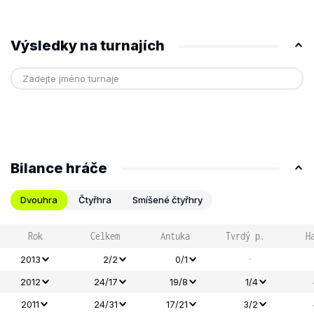
Výsledky na turnajích
Bilance hráče
Dvouhra
Čtyřhra
Smíšené čtyřhry
Rok
Celkem
Antuka
Tvrdý p.
H
-
2013
2/2
0/1
2012
24/17
19/8
1/4
2011
24/31
17/21
3/2