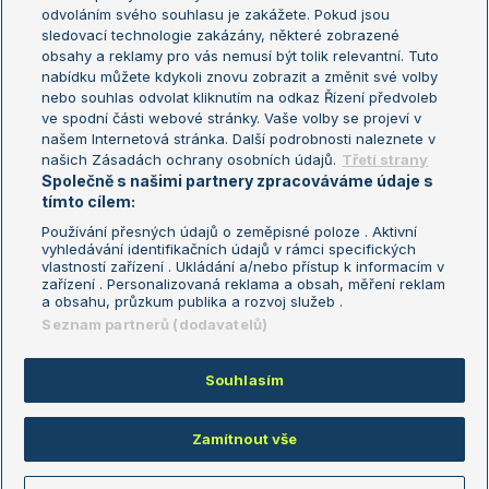
odvoláním svého souhlasu je zakážete. Pokud jsou
Turnaj mistrů
sledovací technologie zakázány, některé zobrazené
Turnaj mistryň
obsahy a reklamy pro vás nemusí být tolik relevantní. Tuto
Aktualní trendy
nabídku můžete kdykoli znovu zobrazit a změnit své volby
nebo souhlas odvolat kliknutím na odkaz Řízení předvoleb
ve spodní části webové stránky. Vaše volby se projeví v
Fotbalové přestupy
našem Internetová stránka. Další podrobnosti naleznete v
Livesport Daily
našich Zásadách ochrany osobních údajů.
Třetí strany
Společně s našimi partnery zpracováváme údaje s
LS Prague Open
tímto cílem:
Používání přesných údajů o zeměpisné poloze . Aktivní
vyhledávání identifikačních údajů v rámci specifických
vlastností zařízení . Ukládání a/nebo přístup k informacím v
Podmínky užití
Nastavení soukromí
zařízení . Personalizovaná reklama a obsah, měření reklam
GDPR a žurnalistika
Reklama
a obsahu, průzkum publika a rozvoj služeb .
Informace o zpracování osobních
Kontakt
Seznam partnerů (dodavatelů)
údajů
Tiráž
Souhlasím
Copyright © 2008-2026 TenisPortal.cz. Využíváme zpravodajství ČTK.
Zamítnout vše