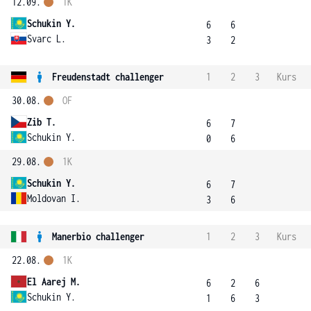
12.09.
1K
Schukin Y.
6
6
Svarc L.
3
2
Freudenstadt challenger
1
2
3
Kurs
30.08.
OF
Zib T.
6
7
Schukin Y.
0
6
29.08.
1K
Schukin Y.
6
7
Moldovan I.
3
6
Manerbio challenger
1
2
3
Kurs
22.08.
1K
El Aarej M.
6
2
6
Schukin Y.
1
6
3