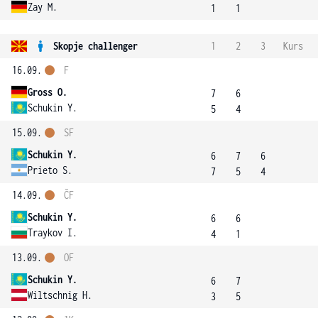
Zay M.
1
1
Skopje challenger
1
2
3
Kurs
16.09.
F
Gross O.
7
6
Schukin Y.
5
4
15.09.
SF
Schukin Y.
6
7
6
Prieto S.
7
5
4
14.09.
ČF
Schukin Y.
6
6
Traykov I.
4
1
13.09.
OF
Schukin Y.
6
7
Wiltschnig H.
3
5