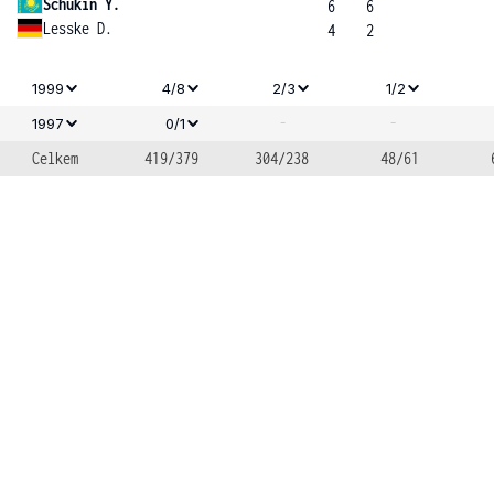
Schukin Y.
6
6
Lesske D.
4
2
1999
4/8
2/3
1/2
-
-
1997
0/1
Celkem
419/379
304/238
48/61