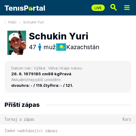
Hráči
Schukin Yuri
Schukin Yuri
47
muž
Kazachstán
Datum nar.:
Výška:
Váha:
Hraje rukou:
26. 6. 1979
185 cm
88 kg
Pravá
Aktuální/nejvyšší umístění:
dvouhra: - / 119.
čtyřhra: - / 121.
Příští zápas
Turnaj a zápas
Kurs
Žádné nadcházející zápasy.