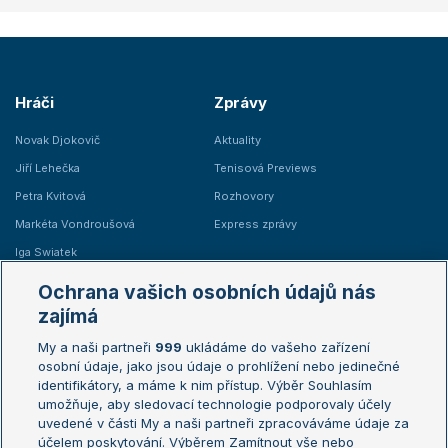
Hráči
Zprávy
Novak Djokovič
Aktuality
Jiří Lehečka
Tenisová Previews
Petra Kvitová
Rozhovory
Markéta Vondroušová
Express zprávy
Iga Swiatek
Marie Bouzková
Ochrana vašich osobních údajů nás
Žebříčky
Kalendář turnajů
zajímá
My a naši partneři
999
ukládáme do vašeho zařízení
Žebříček ATP (muži)
Australian Open
osobní údaje, jako jsou údaje o prohlížení nebo jedinečné
Žebříček WTA (ženy)
French Open
identifikátory, a máme k nim přístup. Výběr Souhlasím
umožňuje, aby sledovací technologie podporovaly účely
Sázkařský žebříček
Wimbledon
uvedené v části My a naši partneři zpracováváme údaje za
US Open
účelem poskytování. Výběrem Zamítnout vše nebo