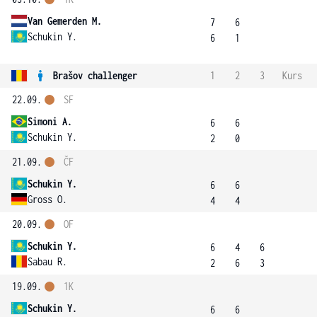
Van Gemerden M.
7
6
Schukin Y.
6
1
Brašov challenger
1
2
3
Kurs
22.09.
SF
Simoni A.
6
6
Schukin Y.
2
0
21.09.
ČF
Schukin Y.
6
6
Gross O.
4
4
20.09.
OF
Schukin Y.
6
4
6
Sabau R.
2
6
3
19.09.
1K
Schukin Y.
6
6