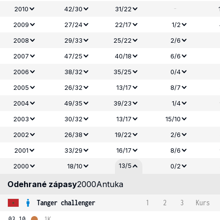
-
2010
42/30
31/22
2009
27/24
22/17
1/2
2008
29/33
25/22
2/6
2007
47/25
40/18
6/6
2006
38/32
35/25
0/4
2005
26/32
13/17
8/7
2004
49/35
39/23
1/4
2003
30/32
13/17
15/10
2002
26/38
19/22
2/6
2001
33/29
16/17
8/6
13/5
2000
18/10
0/2
Odehrané zápasy
2000
Antuka
Tanger challenger
1
2
3
Kurs
03.10.
1K