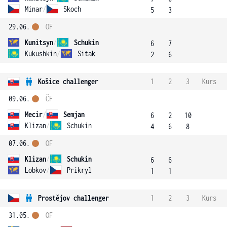
Minar
/
Skoch
5
3
29.06.
OF
Kunitsyn
/
Schukin
6
7
Kukushkin
/
Sitak
2
6
Košice challenger
1
2
3
Kurs
09.06.
ČF
Mecir
/
Semjan
6
2
10
Klizan
/
Schukin
4
6
8
07.06.
OF
Klizan
/
Schukin
6
6
Lobkov
/
Prikryl
1
1
Prostějov challenger
1
2
3
Kurs
31.05.
OF