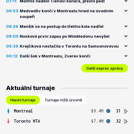
07:11
Monfils nadělil Tienovi kanára, přesto padl
06:53
Medveděv končí v Montrealu hned na úvodním
soupeři
06:26
Menšík se na postup do třetího kola nadřel
06:05
Noskové první zápas po Wimbledonu nevyšel
05:39
Krejčíková nestačila v Torontu na Samsonovovou
00:12
Další šok v Montrealu, Zverev končí
Další expres zprávy
Aktuální turnaje
Hlavní turnaje
Turnaje nižší úrovně
Montreal
$9.4M
31
Toronto WTA
$7.4M
32