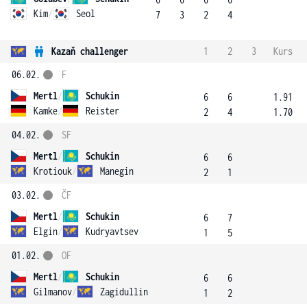
Kim
/
Seol
7
3
2
4
Kazaň challenger
1
2
3
Kurs
06.02.
F
Mertl
/
Schukin
6
6
1.91
Kamke
/
Reister
2
4
1.70
04.02.
SF
Mertl
/
Schukin
6
6
Krotiouk
/
Manegin
2
1
03.02.
ČF
Mertl
/
Schukin
6
7
Elgin
/
Kudryavtsev
1
5
01.02.
OF
Mertl
/
Schukin
6
6
Gilmanov
/
Zagidullin
1
2