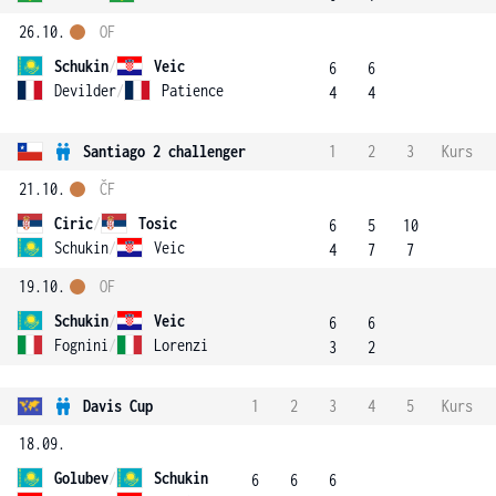
26.10.
OF
Schukin
/
Veic
6
6
Devilder
/
Patience
4
4
Santiago 2 challenger
1
2
3
Kurs
21.10.
ČF
Ciric
/
Tosic
6
5
10
Schukin
/
Veic
4
7
7
19.10.
OF
Schukin
/
Veic
6
6
Fognini
/
Lorenzi
3
2
Davis Cup
1
2
3
4
5
Kurs
18.09.
Golubev
/
Schukin
6
6
6