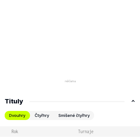
Tituly
Dvouhry
Čtyřhry
Smíšené čtyřhry
Rok
Turnaje