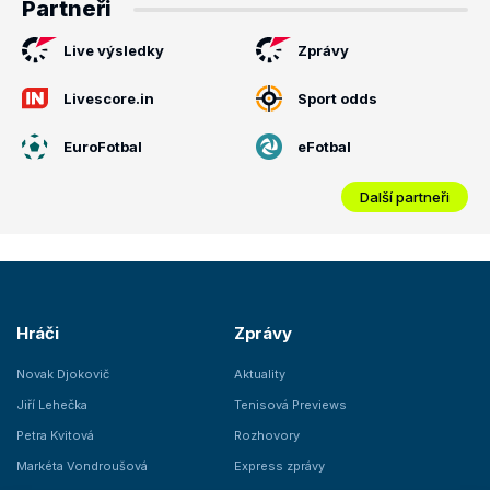
Partneři
Live výsledky
Zprávy
Livescore.in
Sport odds
EuroFotbal
eFotbal
Další partneři
Hráči
Zprávy
Novak Djokovič
Aktuality
Jiří Lehečka
Tenisová Previews
Petra Kvitová
Rozhovory
Markéta Vondroušová
Express zprávy