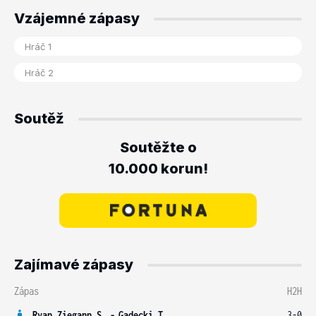
Vzájemné zápasy
Soutěž
Soutěžte o
10.000 korun!
Zajímavé zápasy
Zápas
H2H
Ryan Ziegann S.
-
Gadecki T.
3-0