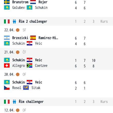
Brunstrom
/
Rojer
6
7
Golubev
/
Schukin
4
6
Řím 2 challenger
1
2
3
Kurs
22.04.
SF
Brzezicki
/
Ramirez-Hidalgo
6
7
Schukin
/
Veic
4
6
21.04.
ČF
Schukin
/
Veic
1
7
10
Allegro
/
Coetzee
6
5
8
20.04.
OF
Schukin
/
Veic
6
6
Rosol
/
Sitak
2
1
Řím challenger
1
2
3
Kurs
12.04.
OF