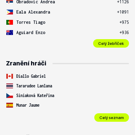
Obradovic Andrea
+1126
Eala Alexandra
+1091
Torres Tiago
+975
Aguiard Enzo
+936
Celý žebříček
Zranění hráči
Diallo Gabriel
Tararudee Lanlana
Siniaková Kateřina
Munar Jaume
Celý seznam