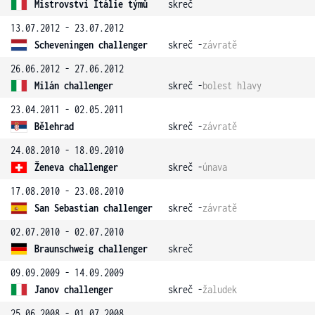
Mistrovství Itálie týmů
skreč
13.07.2012 - 23.07.2012
Scheveningen challenger
skreč -
závratě
26.06.2012 - 27.06.2012
Milán challenger
skreč -
bolest hlavy
23.04.2011 - 02.05.2011
Bělehrad
skreč -
závratě
24.08.2010 - 18.09.2010
Ženeva challenger
skreč -
únava
17.08.2010 - 23.08.2010
San Sebastian challenger
skreč -
závratě
02.07.2010 - 02.07.2010
Braunschweig challenger
skreč
09.09.2009 - 14.09.2009
Janov challenger
skreč -
žaludek
25.06.2008 - 01.07.2008