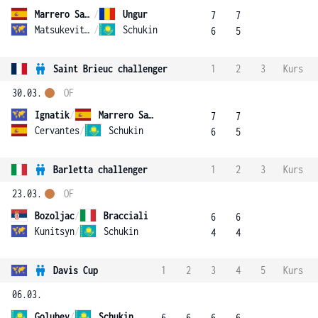
Marrero Santana
/
Ungur
7
7
Matsukevitch
/
Schukin
6
5
Saint Brieuc challenger
1
2
3
Kurs
30.03.
OF
Ignatik
/
Marrero Santana
7
7
Cervantes
/
Schukin
6
5
Barletta challenger
1
2
3
Kurs
23.03.
OF
Bozoljac
/
Bracciali
6
6
Kunitsyn
/
Schukin
4
4
Davis Cup
1
2
3
4
5
Kurs
06.03.
Golubev
/
Schukin
6
6
6
6