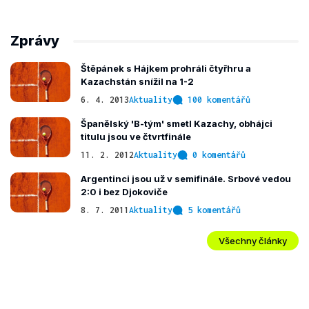
Zprávy
Štěpánek s Hájkem prohráli čtyřhru a
Kazachstán snížil na 1-2
6. 4. 2013
Aktuality
100 komentářů
Španělský 'B-tým' smetl Kazachy, obhájci
titulu jsou ve čtvrtfinále
11. 2. 2012
Aktuality
0 komentářů
Argentinci jsou už v semifinále. Srbové vedou
2:0 i bez Djokoviče
8. 7. 2011
Aktuality
5 komentářů
Všechny články