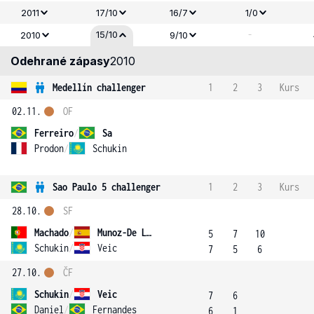
2011
17/10
16/7
1/0
-
15/10
2010
9/10
Odehrané zápasy
2010
Medellín challenger
1
2
3
Kurs
02.11.
OF
Ferreiro
/
Sa
Prodon
/
Schukin
Sao Paulo 5 challenger
1
2
3
Kurs
28.10.
SF
Machado
/
Munoz-De La Nava
5
7
10
Schukin
/
Veic
7
5
6
27.10.
ČF
Schukin
/
Veic
7
6
Daniel
/
Fernandes
6
1