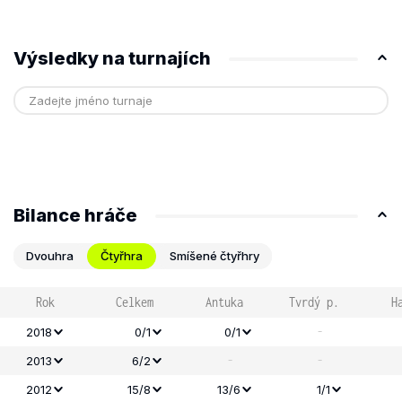
Výsledky na turnajích
Bilance hráče
Dvouhra
Čtyřhra
Smíšené čtyřhry
Rok
Celkem
Antuka
Tvrdý p.
H
-
2018
0/1
0/1
-
-
2013
6/2
2012
15/8
13/6
1/1