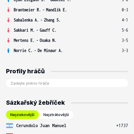
Brantmeier R.
-
Mandlik E.
0-3
Sabalenka A.
-
Zhang S.
4-1
Sakkari M.
-
Gauff C.
5-6
Mertens E.
-
Osaka N.
3-5
Norrie C.
-
De Minaur A.
3-3
Profily hráčů
Sázkařský žebříček
Nejziskovější
Nejztrátovější
Cerundolo Juan Manuel
+1737