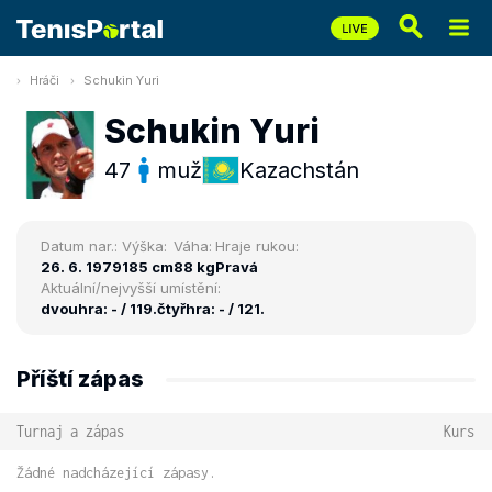
Hráči
Schukin Yuri
Schukin Yuri
47
muž
Kazachstán
Datum nar.:
Výška:
Váha:
Hraje rukou:
26. 6. 1979
185 cm
88 kg
Pravá
Aktuální/nejvyšší umístění:
dvouhra: - / 119.
čtyřhra: - / 121.
Příští zápas
Turnaj a zápas
Kurs
Žádné nadcházející zápasy.