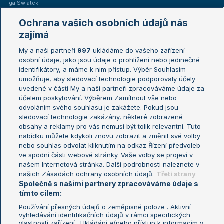
Iga Swiatek
Marie Bouzková
Ochrana vašich osobních údajů nás
Žebříčky
Kalendář turnajů
zajímá
My a naši partneři
997
ukládáme do vašeho zařízení
Žebříček ATP (muži)
Australian Open
osobní údaje, jako jsou údaje o prohlížení nebo jedinečné
Žebříček WTA (ženy)
French Open
identifikátory, a máme k nim přístup. Výběr Souhlasím
umožňuje, aby sledovací technologie podporovaly účely
Sázkařský žebříček
Wimbledon
uvedené v části My a naši partneři zpracováváme údaje za
US Open
účelem poskytování. Výběrem Zamítnout vše nebo
odvoláním svého souhlasu je zakážete. Pokud jsou
Turnaj mistrů
sledovací technologie zakázány, některé zobrazené
Turnaj mistryň
obsahy a reklamy pro vás nemusí být tolik relevantní. Tuto
Aktualní trendy
nabídku můžete kdykoli znovu zobrazit a změnit své volby
nebo souhlas odvolat kliknutím na odkaz Řízení předvoleb
ve spodní části webové stránky. Vaše volby se projeví v
Fotbalové přestupy
našem Internetová stránka. Další podrobnosti naleznete v
Livesport Daily
našich Zásadách ochrany osobních údajů.
Třetí strany
Společně s našimi partnery zpracováváme údaje s
LS Prague Open
tímto cílem:
Používání přesných údajů o zeměpisné poloze . Aktivní
vyhledávání identifikačních údajů v rámci specifických
vlastností zařízení . Ukládání a/nebo přístup k informacím v