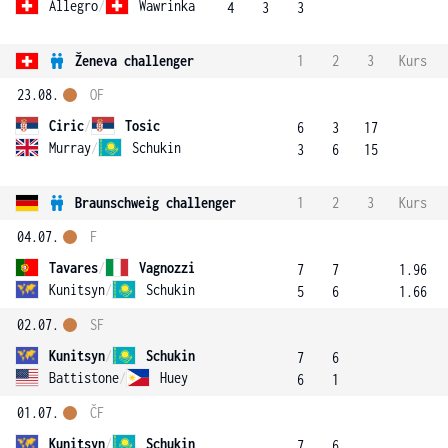
Allegro
/
Wawrinka
4
3
3
Ženeva challenger
1
2
3
Kurs
23.08.
OF
Ciric
/
Tosic
6
3
17
Murray
/
Schukin
3
6
15
Braunschweig challenger
1
2
3
Kurs
04.07.
F
Tavares
/
Vagnozzi
7
7
1.96
Kunitsyn
/
Schukin
5
6
1.66
02.07.
SF
Kunitsyn
/
Schukin
7
6
Battistone
/
Huey
6
1
01.07.
ČF
Kunitsyn
/
Schukin
7
6