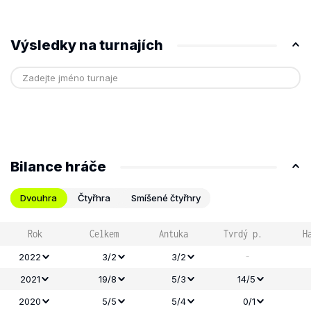
Výsledky na turnajích
Bilance hráče
Dvouhra
Čtyřhra
Smíšené čtyřhry
Rok
Celkem
Antuka
Tvrdý p.
H
-
2022
3/2
3/2
2021
19/8
5/3
14/5
2020
5/5
5/4
0/1