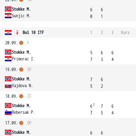
Stokke M.
6
6
Sunjic M.
0
1
Bol 10 ITF
1
2
3
Kurs
20.09.
F
Stokke M.
5
6
6
Primorac I.
7
3
4
19.09.
SF
Stokke M.
7
6
Vajdova N.
5
2
18.09.
ČF
3
Stokke M.
6
7
6
Rebersak P.
7
5
4
17.09.
OF
Stokke M.
6
6