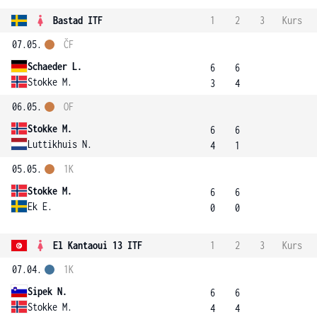
Bastad ITF
1
2
3
Kurs
07.05.
ČF
Schaeder L.
6
6
Stokke M.
3
4
06.05.
OF
Stokke M.
6
6
Luttikhuis N.
4
1
05.05.
1K
Stokke M.
6
6
Ek E.
0
0
El Kantaoui 13 ITF
1
2
3
Kurs
07.04.
1K
Sipek N.
6
6
Stokke M.
4
4