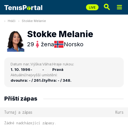
Hráči
Stokke Melanie
Stokke Melanie
29
žena
Norsko
Datum nar.:
Výška:
Váha:
Hraje rukou:
1. 10. 1996
-
-
Pravá
Aktuální/nejvyšší umístění:
dvouhra: - / 261.
čtyřhra: - / 348.
Příští zápas
Turnaj a zápas
Kurs
Žádné nadcházející zápasy.