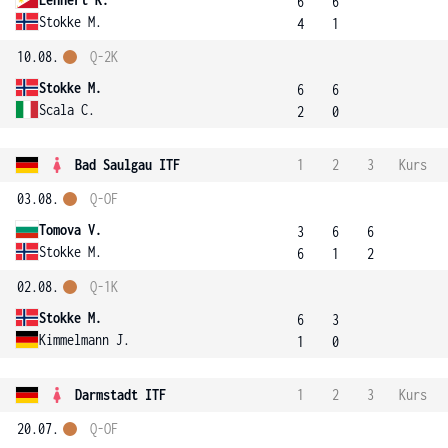
6
6
Stokke M.
4
1
10.08.
Q-2K
Stokke M.
6
6
Scala C.
2
0
Bad Saulgau ITF
1
2
3
Kurs
03.08.
Q-OF
Tomova V.
3
6
6
Stokke M.
6
1
2
02.08.
Q-1K
Stokke M.
6
3
Kimmelmann J.
1
0
Darmstadt ITF
1
2
3
Kurs
20.07.
Q-OF