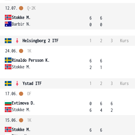
12.07.
Q-2K
Stokke M.
6
6
Barbir N.
0
0
Helsingborg 2 ITF
1
2
3
Kurs
24.06.
1K
Rinaldo Persson K.
6
6
Stokke M.
2
1
Ystad ITF
1
2
3
Kurs
17.06.
OF
Evtimova D.
0
6
6
Stokke M.
6
4
2
15.06.
1K
Stokke M.
6
6