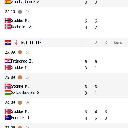
Atucha Gomez A.
3
3
27.10.
1K
Stokke M.
6
6
Raaholdt A.
4
2
Bol 11 ITF
1
2
3
Kurs
26.09.
SF
Primorac I.
6
6
Stokke M.
3
1
25.09.
ČF
Stokke M.
6
6
Szlavikovics S.
3
1
23.09.
OF
Stokke M.
6
4
6
Fourlis J.
4
6
3
22.09.
1K