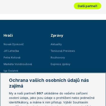
Další partneři
Hráči
Zprávy
Novak Djokovič
Aktuality
Jiří Lehečka
Tenisová Previews
Petra Kvitová
Rozhovory
Markéta Vondroušová
Express zprávy
Iga Swiatek
Marie Bouzková
Ochrana vašich osobních údajů nás
Žebříčky
Kalendář turnajů
zajímá
My a naši partneři
997
ukládáme do vašeho zařízení
Žebříček ATP (muži)
Australian Open
osobní údaje, jako jsou údaje o prohlížení nebo jedinečné
Žebříček WTA (ženy)
French Open
identifikátory, a máme k nim přístup. Výběr Souhlasím