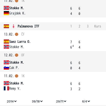
17.02.
1K
Stokke M.
6
6
Grajdek K.
4
0
Palmanova ITF
1
2
3
Kurs
13.02.
ČF
Saez Larra O.
7
6
4
Stokke M.
6
4
12.02.
OF
Stokke M.
6
6
Cuk P.
0
4
11.02.
1K
Stokke M.
6
6
Remy V.
3
2
2014
39/18
29/11
6/4