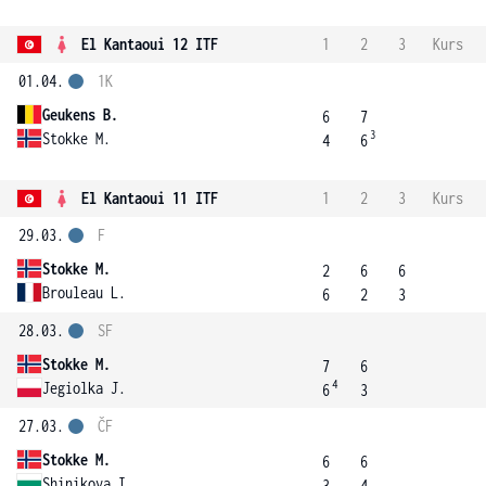
El Kantaoui 12 ITF
1
2
3
Kurs
01.04.
1K
Geukens B.
6
7
3
Stokke M.
4
6
El Kantaoui 11 ITF
1
2
3
Kurs
29.03.
F
Stokke M.
2
6
6
Brouleau L.
6
2
3
28.03.
SF
Stokke M.
7
6
4
Jegiolka J.
6
3
27.03.
ČF
Stokke M.
6
6
Shinikova I.
3
4