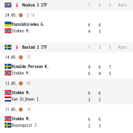
Moskva 3 ITF
1
2
3
Kurs
24.05.
Q-1K
Poznikhirenko G.
6
6
Stokke M.
4
3
Bastad 2 ITF
1
2
3
Kurs
14.05.
ČF
Rinaldo Persson K.
4
6
7
Stokke M.
6
4
5
13.05.
OF
Stokke M.
6
6
Van Dijkman I.
2
2
11.05.
1K
Stokke M.
6
6
Rosenquist J.
2
3