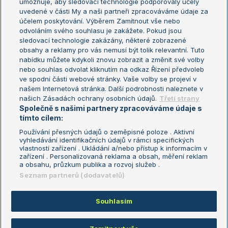
umožňuje, aby sledovací technologie podporovaly účely
Sázkařský žebříček
Wimbledon
uvedené v části My a naši partneři zpracováváme údaje za
US Open
účelem poskytování. Výběrem Zamítnout vše nebo
odvoláním svého souhlasu je zakážete. Pokud jsou
Turnaj mistrů
sledovací technologie zakázány, některé zobrazené
Turnaj mistryň
obsahy a reklamy pro vás nemusí být tolik relevantní. Tuto
Aktualní trendy
nabídku můžete kdykoli znovu zobrazit a změnit své volby
nebo souhlas odvolat kliknutím na odkaz Řízení předvoleb
ve spodní části webové stránky. Vaše volby se projeví v
Fotbalové přestupy
našem Internetová stránka. Další podrobnosti naleznete v
Livesport Daily
našich Zásadách ochrany osobních údajů.
Třetí strany
Společně s našimi partnery zpracováváme údaje s
LS Prague Open
tímto cílem:
Používání přesných údajů o zeměpisné poloze . Aktivní
vyhledávání identifikačních údajů v rámci specifických
vlastností zařízení . Ukládání a/nebo přístup k informacím v
Podmínky užití
Nastavení soukromí
zařízení . Personalizovaná reklama a obsah, měření reklam
GDPR a žurnalistika
Reklama
a obsahu, průzkum publika a rozvoj služeb .
Informace o zpracování osobních
Kontakt
Seznam partnerů (dodavatelů)
údajů
Tiráž
Souhlasím
Copyright © 2008-2026 TenisPortal.cz. Využíváme zpravodajství ČTK.