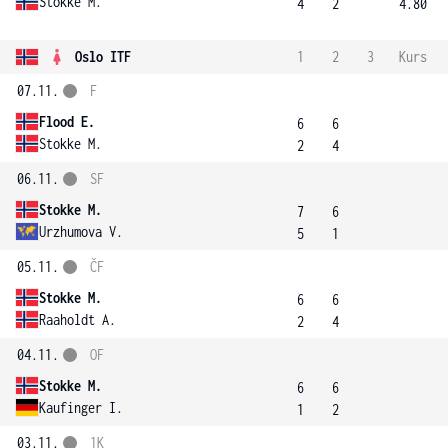
Stokke M.
4
2
4.80
Oslo ITF
1
2
3
Kurs
07.11.
F
Flood E.
6
6
Stokke M.
2
4
06.11.
SF
Stokke M.
7
6
Urzhumova V.
5
1
05.11.
ČF
Stokke M.
6
6
Raaholdt A.
2
4
04.11.
OF
Stokke M.
6
6
Kaufinger I.
1
2
03.11.
1K