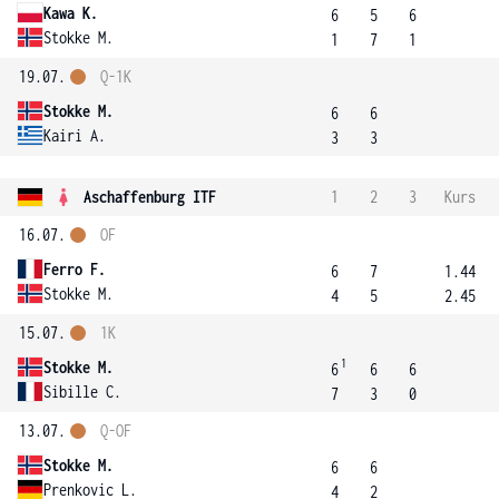
Kawa K.
6
5
6
Stokke M.
1
7
1
19.07.
Q-1K
Stokke M.
6
6
Kairi A.
3
3
Aschaffenburg ITF
1
2
3
Kurs
16.07.
OF
Ferro F.
6
7
1.44
Stokke M.
4
5
2.45
15.07.
1K
1
Stokke M.
6
6
6
Sibille C.
7
3
0
13.07.
Q-OF
Stokke M.
6
6
Prenkovic L.
4
2