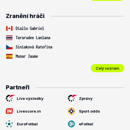
Zranění hráči
Diallo Gabriel
Tararudee Lanlana
Siniaková Kateřina
Munar Jaume
Celý seznam
Partneři
Live výsledky
Zprávy
Livescore.in
Sport odds
EuroFotbal
eFotbal