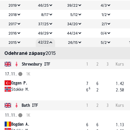
2019
46/25
39/22
4/3
2018
8/17
5/12
1/2
2017
37/25
34/20
2/1
2016
49/29
44/24
0/4
42/22
2015
26/15
5/2
Odehrané zápasy
2015
Shrewsbury ITF
1
2
3
Kurs
17.11.
1K
Ozgen P.
7
6
1.42
6
Stokke M.
6
2
2.50
Bath ITF
1
2
3
Kurs
11.11.
1K
Bogdan A.
6
6
1.13