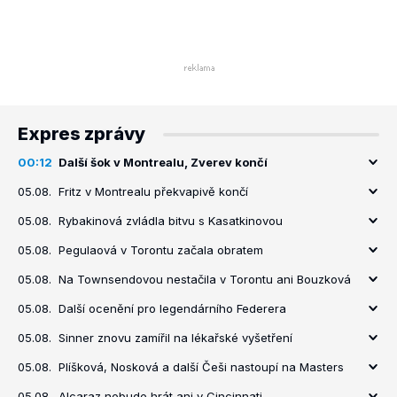
Expres zprávy
00:12
Další šok v Montrealu, Zverev končí
05.08.
Fritz v Montrealu překvapivě končí
05.08.
Rybakinová zvládla bitvu s Kasatkinovou
05.08.
Pegulaová v Torontu začala obratem
05.08.
Na Townsendovou nestačila v Torontu ani Bouzková
05.08.
Další ocenění pro legendárního Federera
05.08.
Sinner znovu zamířil na lékařské vyšetření
05.08.
Plíšková, Nosková a další Češi nastoupí na Masters
05.08.
Alcaraz nebude hrát ani v Cincinnati