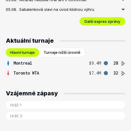
05.08.
Sabalenková slaví na úvod klidnou výhru
Další expres zprávy
Aktuální turnaje
Hlavní turnaje
Turnaje nižší úrovně
Montreal
$9.4M
28
Toronto WTA
$7.4M
32
Vzájemné zápasy