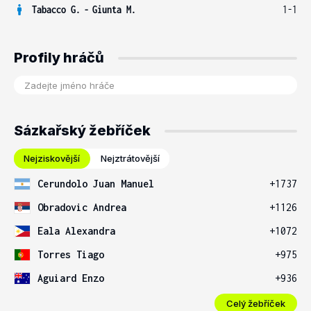
Tabacco G.
-
Giunta M.
1-1
Profily hráčů
Sázkařský žebříček
Nejziskovější
Nejztrátovější
Cerundolo Juan Manuel
+1737
Obradovic Andrea
+1126
Eala Alexandra
+1072
Torres Tiago
+975
Aguiard Enzo
+936
Celý žebříček