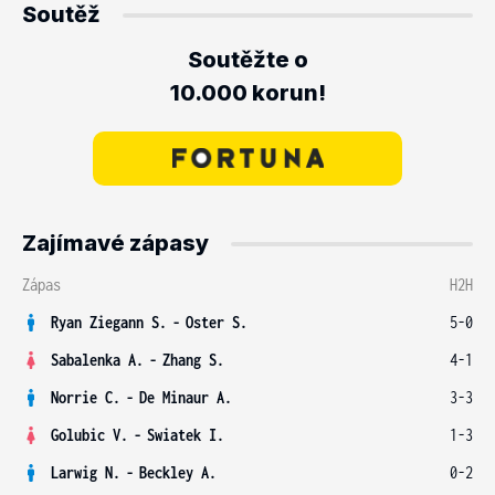
Soutěž
Soutěžte o
10.000 korun!
Zajímavé zápasy
Zápas
H2H
Ryan Ziegann S.
-
Oster S.
5-0
Sabalenka A.
-
Zhang S.
4-1
Norrie C.
-
De Minaur A.
3-3
Golubic V.
-
Swiatek I.
1-3
Larwig N.
-
Beckley A.
0-2