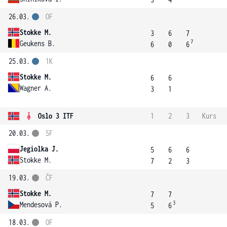
26.03.
OF
Stokke M.
3
6
7
7
Geukens B.
6
0
6
25.03.
1K
Stokke M.
6
6
Wagner A.
3
1
Oslo 3 ITF
1
2
3
Kurs
20.03.
SF
Jegiolka J.
5
6
6
Stokke M.
7
2
3
19.03.
ČF
Stokke M.
7
7
3
Mendesová P.
5
6
18.03.
OF