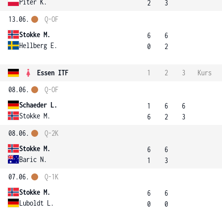
Piter K.
2
3
13.06.
Q-OF
Stokke M.
6
6
Hellberg E.
0
2
Essen ITF
1
2
3
Kurs
08.06.
Q-OF
Schaeder L.
1
6
6
Stokke M.
6
2
3
08.06.
Q-2K
Stokke M.
6
6
Baric N.
1
3
07.06.
Q-1K
Stokke M.
6
6
Luboldt L.
0
0