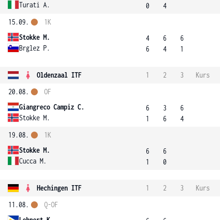
Turati A.
0
4
15.09.
1K
Stokke M.
4
6
6
Brglez P.
6
4
1
Oldenzaal ITF
1
2
3
Kurs
20.08.
OF
Giangreco Campiz C.
6
3
6
Stokke M.
1
6
4
19.08.
1K
Stokke M.
6
6
Cucca M.
1
0
Hechingen ITF
1
2
3
Kurs
11.08.
Q-OF
Lehnert K.