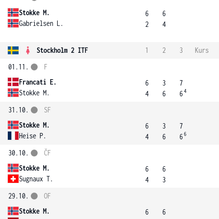
Stokke M.
6
6
Gabrielsen L.
2
4
Stockholm 2 ITF
1
2
3
Kurs
01.11.
F
Francati E.
6
3
7
4
Stokke M.
4
6
6
31.10.
SF
Stokke M.
6
3
7
6
Heise P.
4
6
6
30.10.
ČF
Stokke M.
6
6
Sugnaux T.
4
3
29.10.
OF
Stokke M.
6
6