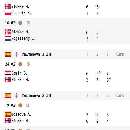
Stokke M.
6
6
Czarnik P.
1
1
16.03.
1K
Stokke M.
6
6
Vogelsang E.
3
2
Palmanova 3 ITF
1
2
3
Kurs
24.02.
1K
5
Samir S.
6
6
7
4
Stokke M.
3
7
6
Palmanova 2 ITF
1
2
3
Kurs
19.02.
OF
Bolsova A.
3
6
6
Stokke M.
6
2
4