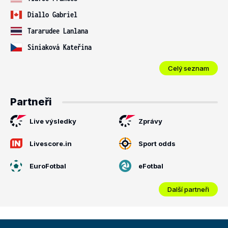
Diallo Gabriel
Tararudee Lanlana
Siniaková Kateřina
Celý seznam
Partneři
Live výsledky
Zprávy
Livescore.in
Sport odds
EuroFotbal
eFotbal
Další partneři