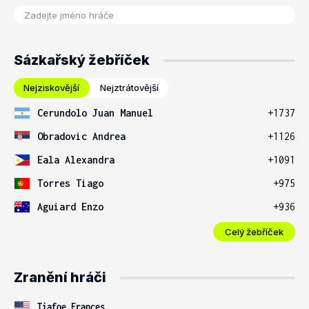
Sázkařský žebříček
Nejziskovější
Nejztrátovější
Cerundolo Juan Manuel
+1737
Obradovic Andrea
+1126
Eala Alexandra
+1091
Torres Tiago
+975
Aguiard Enzo
+936
Celý žebříček
Zranění hráči
Tiafoe Frances