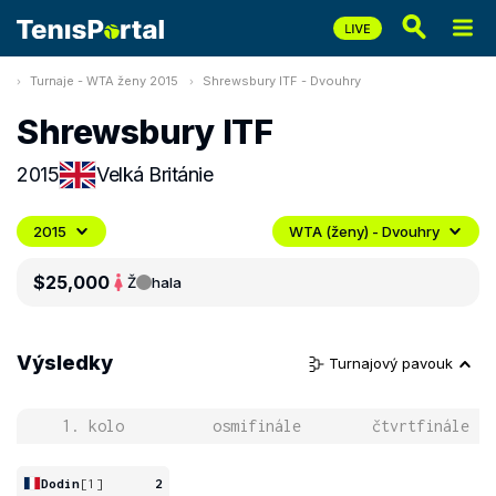
Turnaje - WTA ženy 2015
Shrewsbury ITF - Dvouhry
Shrewsbury ITF
2015
Velká Británie
2015
WTA (ženy) - Dvouhry
$25,000
Ž
hala
Výsledky
Turnajový pavouk
1. kolo
osmifinále
čtvrtfinále
Dodin
[1]
2