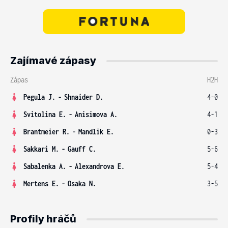
Zajímavé zápasy
Zápas
H2H
Pegula J.
-
Shnaider D.
4-0
Svitolina E.
-
Anisimova A.
4-1
Brantmeier R.
-
Mandlik E.
0-3
Sakkari M.
-
Gauff C.
5-6
Sabalenka A.
-
Alexandrova E.
5-4
Mertens E.
-
Osaka N.
3-5
Profily hráčů