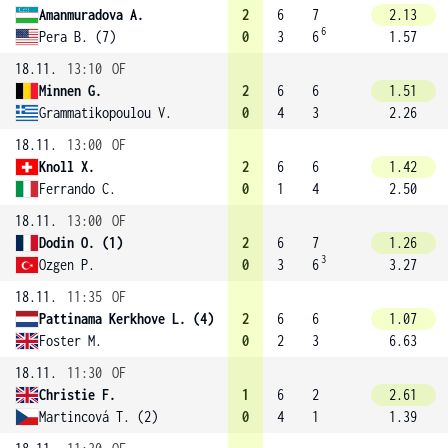
Amanmuradova A.
2
6
7
2.13
6
Pera B. (7)
0
3
6
1.57
18.11.
13:10
OF
Minnen G.
2
6
6
1.51
Grammatikopoulou V.
0
4
3
2.26
18.11.
13:00
OF
Knoll X.
2
6
6
1.42
Ferrando C.
0
1
4
2.50
18.11.
13:00
OF
Dodin O. (1)
2
6
7
1.26
3
Ozgen P.
0
3
6
3.27
18.11.
11:35
OF
Pattinama Kerkhove L. (4)
2
6
6
1.07
Foster M.
0
2
3
6.63
18.11.
11:30
OF
Christie F.
1
6
2
2.61
Martincová T. (2)
0
4
1
1.39