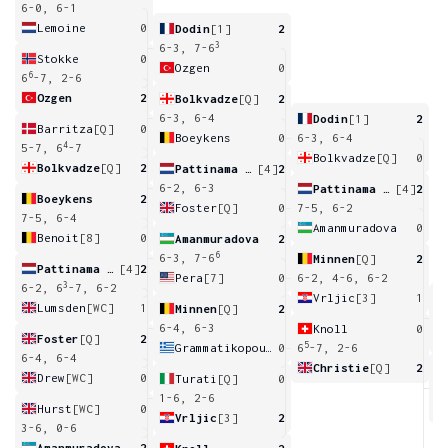
6-0, 6-1
Lemoine
0
Dodin
[1]
2
3
6-3, 7-6
Stokke
0
Ozgen
0
6
6
-7, 2-6
Ozgen
2
Bolkvadze
[Q]
2
6-3, 6-4
Dodin
[1]
2
Barritza
[Q]
0
Boeykens
0
6-3, 6-4
4
5-7, 6
-7
Bolkvadze
[Q]
0
Bolkvadze
[Q]
2
Pattinama Kerkhove
[4]
2
6-2, 6-3
Pattinama Kerkhove
[4]
2
Boeykens
2
Foster
[Q]
0
7-5, 6-2
7-5, 6-4
Amanmuradova
0
Benoit
[8]
0
Amanmuradova
2
6
6-3, 7-6
Minnen
[Q]
2
Pattinama Kerkhove
[4]
2
Pera
[7]
0
6-2, 4-6, 6-2
3
6-2, 6
-7, 6-2
Vrljic
[3]
1
Lumsden
[WC]
1
Minnen
[Q]
2
6
6-4, 6-3
Knoll
0
Foster
[Q]
2
5
Grammatikopoulou
0
6
-7, 2-6
6-4, 6-4
Christie
[Q]
2
Drew
[WC]
0
Turati
[Q]
0
5
1-6, 2-6
Hurst
[WC]
0
Vrljic
[3]
2
3-6, 0-6
Amanmuradova
2