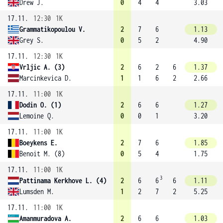
Drew J.
0
4
4
3.03
17.11.
12:30
1K
Grammatikopoulou V.
2
7
6
1.13
Grey S.
0
5
2
4.90
17.11.
12:30
1K
Vrljic A. (3)
2
6
2
6
1.37
Marcinkevica D.
1
1
6
2
2.66
17.11.
11:00
1K
Dodin O. (1)
2
6
6
1.27
Lemoine Q.
0
0
1
3.20
17.11.
11:00
1K
Boeykens E.
2
7
6
1.85
Benoit M. (8)
0
5
4
1.75
17.11.
11:00
1K
3
Pattinama Kerkhove L. (4)
2
6
6
6
1.11
Lumsden M.
1
2
7
2
5.25
17.11.
11:00
1K
Amanmuradova A.
2
6
6
1.03