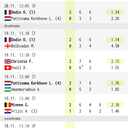
20.11.
12:05
SF
Dodin O. (1)
2
6
6
1.54
Pattinama Kerkhove L. (4)
0
3
3
2.26
čtvrtfinále
19.11.
13:30
ČF
Dodin O. (1)
2
6
6
1.14
Bolkvadze M.
0
3
4
4.50
19.11.
13:30
ČF
Christie F.
2
7
6
2.15
5
Knoll X.
0
6
2
1.55
19.11.
12:00
ČF
Pattinama Kerkhove L. (4)
2
7
6
1.76
Amanmuradova A.
0
5
2
1.85
19.11.
12:00
ČF
Minnen G.
2
6
4
6
2.38
Vrljic A. (3)
1
2
6
2
1.46
osmifinále
18.11.
13:10
OF