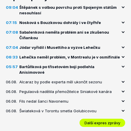
09:04
Štěpánek s volbou povrchu proti Spojeným státům
nesouhlasí
07:15
Nosková s Bouzkovou dohrály i ve čtyřhře
07:08
Sabalenková neměla problém ani se zkušenou
Číňankou
07:04
Jódar vyřídil i Musettiho a vyzve Lehečku
06:33
Lehečka neměl problém, v Montrealu je v osmifinále
05:57
Bartůňková po třísetovém boji podlehla
Anisimovové
06.08.
Alcaraz by podle experta měl ukončit sezonu
06.08.
Pegulaová nadělila přemožitelce Siniakové kanára
06.08.
Fils nedal šanci Navonemu
06.08.
Šwiateková v Torontu smetla Golubicovou
Další expres zprávy