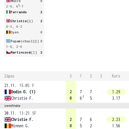
Moore
0
5
2-6, 6
-7
Ferrando
2
Christie
[Q]
2
6-3, 6-2
Oyen
0
Papamichail
[Q]
0
1-6, 2-6
Martincová
[2]
2
Zápas
S
1
2
3
Kurs
21.11.
15:05
F
Dodin O. (1)
2
7
7
1.29
3
Christie F.
0
6
5
3.17
semifinále
20.11.
13:25
SF
Christie F.
2
7
6
2.23
Minnen G.
0
5
2
1.56