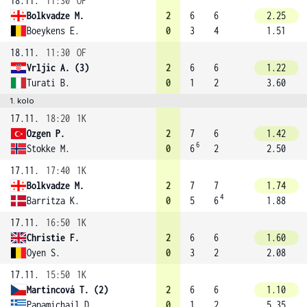
18.11.
11:30
OF
Bolkvadze M.
2
6
6
2.25
Boeykens E.
0
3
4
1.51
18.11.
11:30
OF
Vrljic A. (3)
2
6
6
1.22
Turati B.
0
1
2
3.60
1. kolo
17.11.
18:20
1K
Ozgen P.
2
7
6
1.42
6
Stokke M.
0
6
2
2.50
17.11.
17:40
1K
Bolkvadze M.
2
7
7
1.74
4
Barritza K.
0
5
6
1.88
17.11.
16:50
1K
Christie F.
2
6
6
1.60
Oyen S.
0
3
2
2.08
17.11.
15:50
1K
Martincová T. (2)
2
6
6
1.10
Papamichail D.
0
1
2
5.35