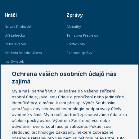
Hráči
Zprávy
Novak Djokovič
Aktuality
Jiří Lehečka
Tenisová Previews
Petra Kvitová
Rozhovory
Markéta Vondroušová
Express zprávy
Iga Swiatek
Marie Bouzková
Ochrana vašich osobních údajů nás
Žebříčky
Kalendář turnajů
zajímá
My a naši partneři
997
ukládáme do vašeho zařízení
Žebříček ATP (muži)
Australian Open
osobní údaje, jako jsou údaje o prohlížení nebo jedinečné
Žebříček WTA (ženy)
French Open
identifikátory, a máme k nim přístup. Výběr Souhlasím
umožňuje, aby sledovací technologie podporovaly účely
Sázkařský žebříček
Wimbledon
uvedené v části My a naši partneři zpracováváme údaje za
US Open
účelem poskytování. Výběrem Zamítnout vše nebo
odvoláním svého souhlasu je zakážete. Pokud jsou
Turnaj mistrů
sledovací technologie zakázány, některé zobrazené
Turnaj mistryň
obsahy a reklamy pro vás nemusí být tolik relevantní. Tuto