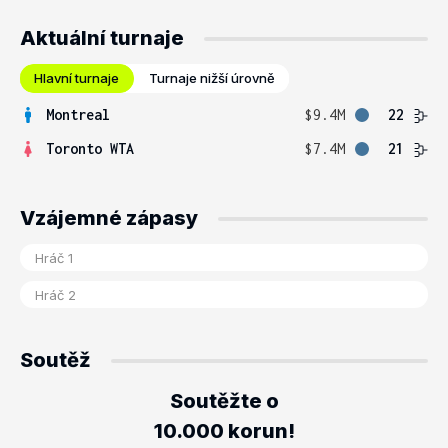
Aktuální turnaje
Hlavní turnaje
Turnaje nižší úrovně
Montreal
$9.4M
22
Toronto WTA
$7.4M
21
Vzájemné zápasy
Soutěž
Soutěžte o
10.000 korun!