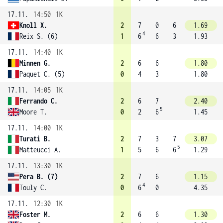
17.11.
14:50
1K
Knoll X.
2
7
0
6
1.69
4
Reix S. (6)
1
6
6
3
1.93
17.11.
14:40
1K
Minnen G.
2
6
6
1.80
Paquet C. (5)
0
4
3
1.80
17.11.
14:05
1K
Ferrando C.
2
6
7
2.40
5
Moore T.
0
2
6
1.45
17.11.
14:00
1K
Turati B.
2
7
3
7
3.07
5
Matteucci A.
1
5
6
6
1.29
17.11.
13:30
1K
Pera B. (7)
2
7
6
1.15
4
Touly C.
0
6
0
4.35
17.11.
12:30
1K
Foster M.
2
6
6
1.30