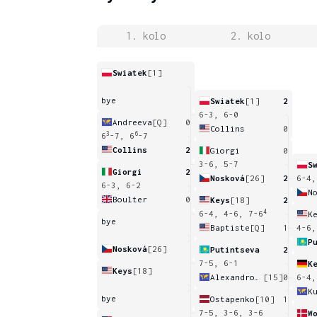
1. kolo
2. kolo
Swiatek
[1]
bye
Swiatek
[1]
2
6-3, 6-0
Andreeva
[Q]
0
Collins
0
3
6
6
-7, 6
-7
Collins
2
Giorgi
0
3-6, 5-7
S
Giorgi
2
Nosková
[26]
2
6-4,
6-3, 6-2
N
Boulter
0
Keys
[18]
2
4
6-4, 4-6, 7-6
K
bye
Baptiste
[Q]
1
4-6,
P
Nosková
[26]
Putintseva
2
7-5, 6-1
K
Keys
[18]
Alexandrova
[15]
0
6-4,
bye
Ostapenko
[10]
1
7-5, 3-6, 3-6
W