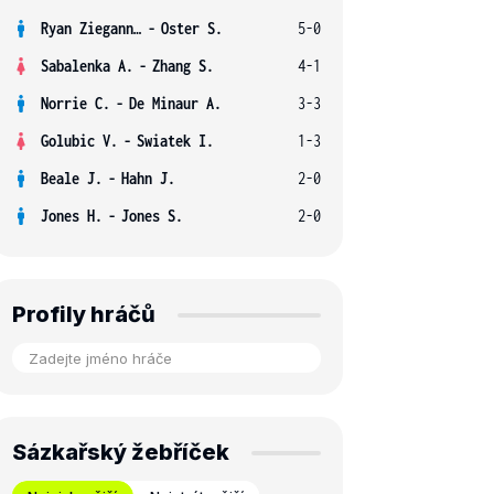
Ryan Ziegann S.
-
Oster S.
5-0
Sabalenka A.
-
Zhang S.
4-1
Norrie C.
-
De Minaur A.
3-3
Golubic V.
-
Swiatek I.
1-3
Beale J.
-
Hahn J.
2-0
Jones H.
-
Jones S.
2-0
Profily hráčů
Sázkařský žebříček