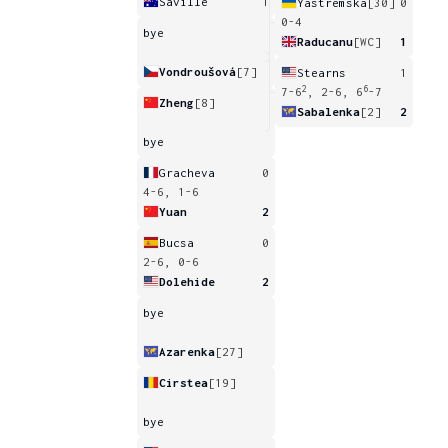
Saville
1
Yastremska
[30]
0
0-4
bye
Raducanu
[WC]
1
Vondroušová
[7]
Stearns
1
2
6
7-6
, 2-6, 6
-7
Zheng
[8]
Sabalenka
[2]
2
bye
Gracheva
0
4-6, 1-6
Yuan
2
Bucsa
0
2-6, 0-6
Dolehide
2
bye
Azarenka
[27]
Cirstea
[19]
bye