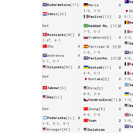
K
Kudermetova
[17]
Maria
0
3-6, 3-6
O
Vekic
[25]
Paolini
[13]
2
5-7,
M
bye
Haddad Maia
[12]
2
7-5, 6-2
B
Wozniacki
[WC]
2
Sramkova
[Q]
0
2-6,
6
7-6
, 6-1
G
Zhu
0
Parrizas-Diaz
[Q]
0
3-6, 1-6
B
Andreeva
0
Pavlyuchenkova
[22]
2
4-6,
5-7, 5-7
P
Volynets
[WC]
2
Kostyuk
[31]
2
6-4, 6-2
G
bye
Hontama
[Q]
0
3-6,
S
Jabeur
[6]
Pera
[Q]
0
0-6, 2-6
S
Day
[LL]
Vondroušová
[7]
2
1-6,
N
bye
Zheng
[8]
0
4-6, 3-6
R
Podoroska
[LL]
2
Yuan
2
3-6,
3-6, 6-3, 6-3
S
Krueger
[WC]
1
Dolehide
2