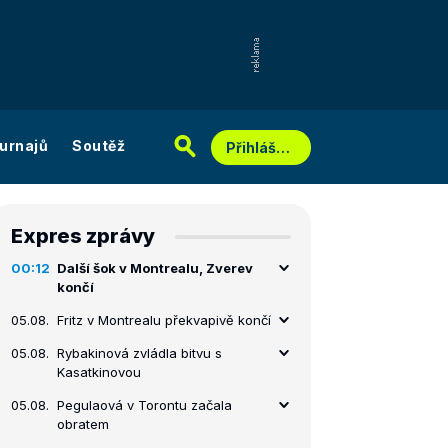
urnajů
Soutěž
Přihlášení
Expres zprávy
00:12
Další šok v Montrealu, Zverev
končí
05.08.
Fritz v Montrealu překvapivě končí
05.08.
Rybakinová zvládla bitvu s
Kasatkinovou
05.08.
Pegulaová v Torontu začala
obratem