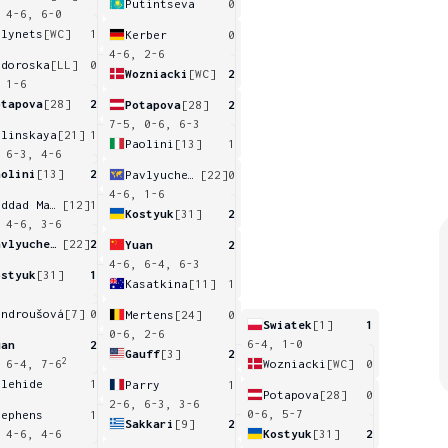
Putintseva
0
 4-6, 6-0
olynets
[WC]
1
Kerber
0
4-6, 2-6
odoroska
[LL]
0
Wozniacki
[WC]
2
 1-6
otapova
[28]
2
Potapova
[28]
2
7-5, 0-6, 6-3
alinskaya
[21]
1
Paolini
[13]
1
 6-3, 4-6
aolini
[13]
2
Pavlyuchenkova
[22]
0
4-6, 1-6
Haddad Maia
[12]
1
Kostyuk
[31]
2
 4-6, 3-6
Pavlyuchenkova
[22]
2
Yuan
2
4-6, 6-4, 6-3
ostyuk
[31]
1
Kasatkina
[11]
1
ondroušová
[7]
0
Mertens
[24]
0
Swiatek
[1]
1
0-6, 2-6
6-4, 1-0
uan
2
Gauff
[3]
2
2
Wozniacki
[WC]
0
 6-4, 7-6
olehide
1
Parry
1
Potapova
[28]
0
2-6, 6-3, 3-6
0-6, 5-7
tephens
1
Sakkari
[9]
2
Kostyuk
[31]
2
 4-6, 4-6