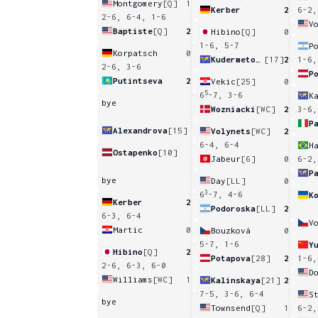
Montgomery
[Q]
1
Kerber
2
6-2,
2-6, 6-4, 1-6
V
Baptiste
[Q]
2
Hibino
[Q]
0
1-6, 5-7
P
Korpatsch
0
Kudermetova
[17]
2
1-6,
2-6, 3-6
P
Putintseva
2
Vekic
[25]
0
5
6
-7, 3-6
K
bye
Wozniacki
[WC]
2
3-6,
P
Alexandrova
[15]
Volynets
[WC]
2
6-4, 6-4
Ostapenko
[10]
Jabeur
[6]
0
6-2,
bye
Day
[LL]
0
3
6
-7, 4-6
K
Kerber
2
Podoroska
[LL]
2
6-3, 6-4
V
Martic
0
Bouzková
0
5-7, 1-6
Y
Hibino
[Q]
2
Potapova
[28]
2
1-6,
2-6, 6-3, 6-0
D
Williams
[WC]
1
Kalinskaya
[21]
2
7-5, 3-6, 6-4
S
bye
Townsend
[Q]
1
6-2,