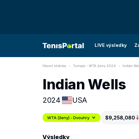
LIVE výsledky
Z
Hlavní stránka
Turnaje - WTA ženy 2024
Indian We
Indian Wells
2024
USA
$9,258,080
WTA (ženy) - Dvouhry
Výsledky