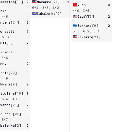
asatkina
[11]
2
Navarro
[23]
2
Yuan
0
6-3, 3-6, 6-2
4-6, 3-6
saka
0
Sabalenka
[2]
1
Gauff
[3]
2
 4-6
ertens
[24]
2
Sakkari
[9]
2
5-7, 6-2, 6-4
ronzetti
0
5
Navarro
[23]
1
 6
-7
auff
[3]
2
linkova
0
 3-6
arry
2
arcia
[20]
0
 4-6
akkari
[9]
2
vitolina
[16]
1
 6-4, 3-6
avarro
[23]
2
aducanu
[WC]
0
 5-7
abalenka
[2]
2