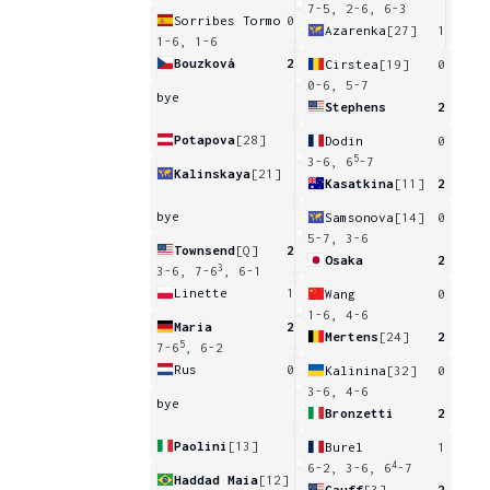
7-5, 2-6, 6-3
Sorribes Tormo
0
Azarenka
[27]
1
1-6, 1-6
Bouzková
2
Cirstea
[19]
0
0-6, 5-7
bye
Stephens
2
Potapova
[28]
Dodin
0
5
3-6, 6
-7
Kalinskaya
[21]
Kasatkina
[11]
2
bye
Samsonova
[14]
0
5-7, 3-6
Townsend
[Q]
2
Osaka
2
3
3-6, 7-6
, 6-1
Linette
1
Wang
0
1-6, 4-6
Maria
2
Mertens
[24]
2
5
7-6
, 6-2
Rus
0
Kalinina
[32]
0
3-6, 4-6
bye
Bronzetti
2
Paolini
[13]
Burel
1
4
6-2, 3-6, 6
-7
Haddad Maia
[12]
Gauff
[3]
2