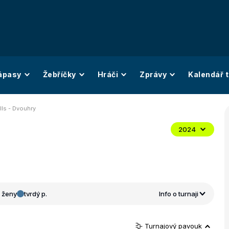
ápasy
Žebříčky
Hráči
Zprávy
Kalendář t
lls - Dvouhry
2024
ženy
tvrdý p.
Info o turnaji
Turnajový pavouk