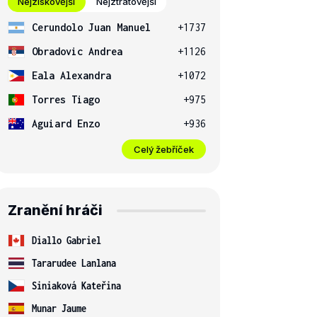
Nejziskovější
Nejztrátovější
Cerundolo Juan Manuel
+1737
Obradovic Andrea
+1126
Eala Alexandra
+1072
Torres Tiago
+975
Aguiard Enzo
+936
Celý žebříček
Swiatek
[1]
2
6-4, 6-0
Sakkari
[9]
0
Zranění hráči
Diallo Gabriel
Tararudee Lanlana
Siniaková Kateřina
Munar Jaume