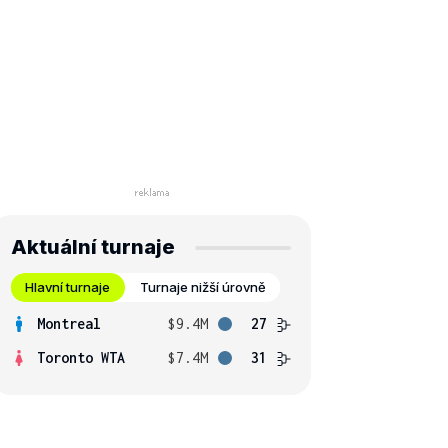
Aktuální turnaje
Hlavní turnaje
Turnaje nižší úrovně
Montreal
$9.4M
27
Toronto WTA
$7.4M
31