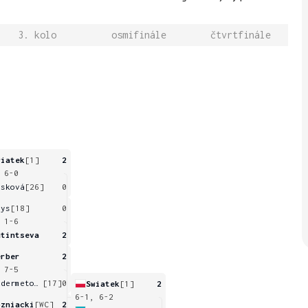
3. kolo
osmifinále
čtvrtfinále
wiatek
[1]
2
 6-0
osková
[26]
0
eys
[18]
0
 1-6
utintseva
2
erber
2
 7-5
Kudermetova
[17]
0
Swiatek
[1]
2
6-1, 6-2
ozniacki
[WC]
2