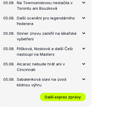
05.08.
Na Townsendovou nestačila v
Torontu ani Bouzková
semifinále
finále
05.08.
Další ocenění pro legendárního
Federera
05.08.
Sinner znovu zamířil na lékařské
vyšetření
05.08.
Plíšková, Nosková a další Češi
nastoupí na Masters
05.08.
Alcaraz nebude hrát ani v
Cincinnati
05.08.
Sabalenková slaví na úvod
klidnou výhru
Další expres zprávy