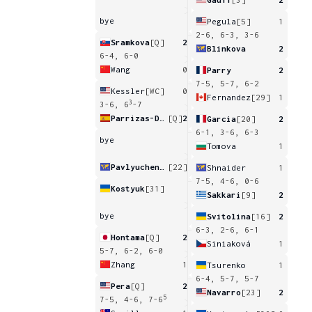
bye
Pegula
[5]
1
2-6, 6-3, 3-6
Sramkova
[Q]
2
Blinkova
2
6-4, 6-0
Wang
0
Parry
2
7-5, 5-7, 6-2
Kessler
[WC]
0
Fernandez
[29]
1
3
3-6, 6
-7
Parrizas-Diaz
[Q]
2
Garcia
[20]
2
6-1, 3-6, 6-3
bye
Tomova
1
Pavlyuchenkova
[22]
Shnaider
1
7-5, 4-6, 0-6
Kostyuk
[31]
Sakkari
[9]
2
bye
Svitolina
[16]
2
6-3, 2-6, 6-1
Hontama
[Q]
2
Siniaková
1
5-7, 6-2, 6-0
Zhang
1
Tsurenko
1
6-4, 5-7, 5-7
Pera
[Q]
2
Navarro
[23]
2
5
7-5, 4-6, 7-6