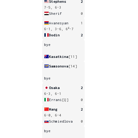
Stephens
2
7-5, 6-3
Sherif
0
Avanesyan
1
4
6-1, 3-6, 6
-7
Dodin
2
bye
Kasatkina
[11]
Samsonova
[14]
bye
Osaka
2
6-3, 6-1
Errani
[Q]
0
Wang
2
6-0, 6-4
Schmiedlova
0
bye