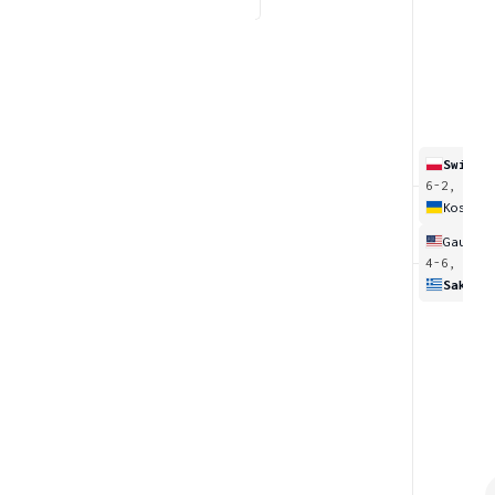
Swiate
6-2, 6-1
Kostyu
Gauff
[
5
4-6, 7-6
Sakkar