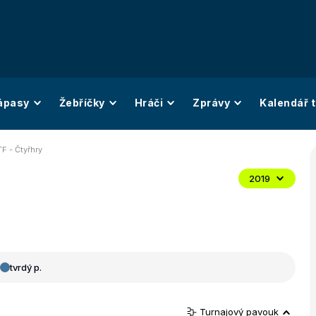
ápasy
Žebříčky
Hráči
Zprávy
Kalendář t
F - Čtyřhry
2019
tvrdý p.
Turnajový pavouk