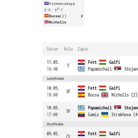
Vishnevskaya
4
2-6, 6
-7
Bucsa
[2]
2
Nicholls
Datum
Kolo
Zápas
11.05.
Fett
/
Galfi
F
16:40
Papamichail
/
Stojan
semifinále
10.05.
Fett
/
Galfi
SF
18:00
Bucsa
/
Nicholls (2)
10.05.
Papamichail
/
Stojan
SF
17:00
Gamiz
/
Strakhova (4
čtvrtfinále
09.05.
Fett
/
Galfi
ČF