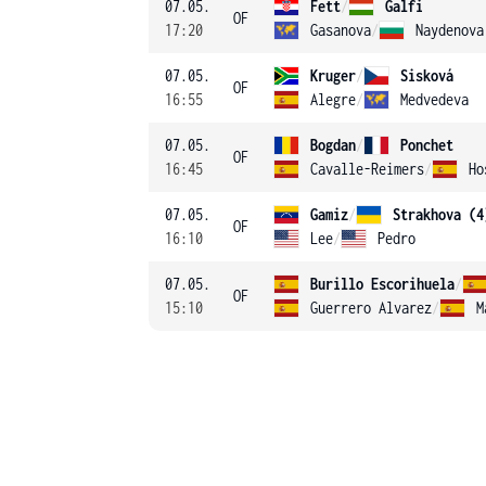
07.05.
Fett
/
Galfi
OF
17:20
Gasanova
/
Naydenova
07.05.
Kruger
/
Sisková
OF
16:55
Alegre
/
Medvedeva
07.05.
Bogdan
/
Ponchet
OF
16:45
Cavalle-Reimers
/
Ho
07.05.
Gamiz
/
Strakhova (4
OF
16:10
Lee
/
Pedro
07.05.
Burillo Escorihuela
/
OF
15:10
Guerrero Alvarez
/