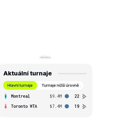
Aktuální turnaje
Hlavní turnaje
Turnaje nižší úrovně
Montreal
$9.4M
22
Toronto WTA
$7.4M
19