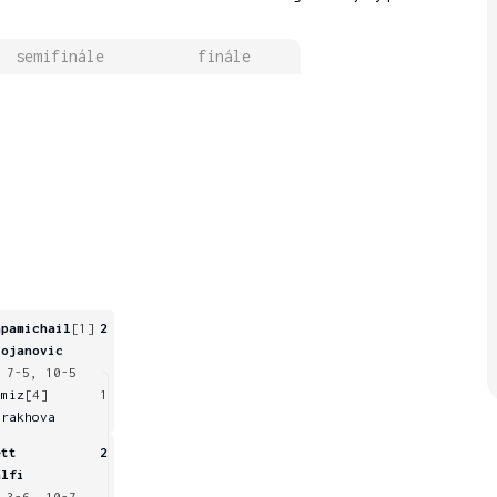
semifinále
finále
apamichail
[1]
2
tojanovic
 7-5, 10-5
amiz
[4]
1
trakhova
ett
2
alfi
 3-6, 10-7