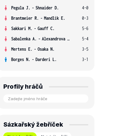
Pegula J.
-
Shnaider D.
4-0
Brantmeier R.
-
Mandlik E.
0-3
Sakkari M.
-
Gauff C.
5-6
Sabalenka A.
-
Alexandrova E.
5-4
Mertens E.
-
Osaka N.
3-5
Borges N.
-
Darderi L.
3-1
Profily hráčů
Sázkařský žebříček