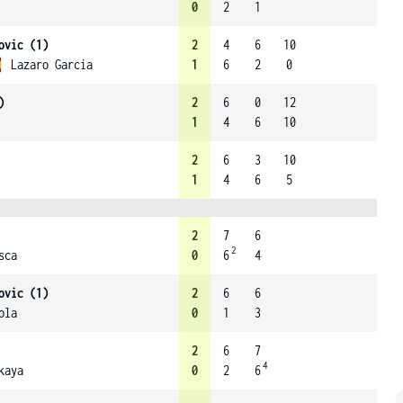
0
2
1
ovic (1)
2
4
6
10
Lazaro Garcia
1
6
2
0
)
2
6
0
12
1
4
6
10
2
6
3
10
1
4
6
5
2
7
6
2
sca
0
6
4
ovic (1)
2
6
6
ola
0
1
3
2
6
7
4
kaya
0
2
6