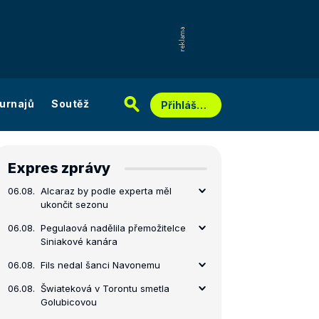
urnajů
Soutěž
Přihlášení
Expres zprávy
06.08.
Alcaraz by podle experta měl
ukončit sezonu
06.08.
Pegulaová nadělila přemožitelce
Siniakové kanára
06.08.
Fils nedal šanci Navonemu
06.08.
Šwiateková v Torontu smetla
Golubicovou