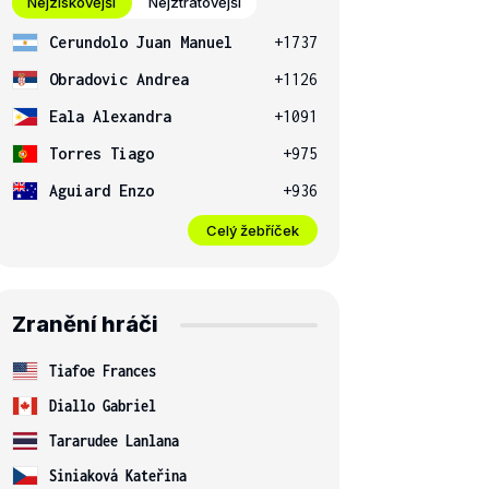
Nejziskovější
Nejztrátovější
Cerundolo Juan Manuel
+1737
Obradovic Andrea
+1126
Eala Alexandra
+1091
Torres Tiago
+975
Aguiard Enzo
+936
Celý žebříček
Zranění hráči
Tiafoe Frances
Diallo Gabriel
Tararudee Lanlana
Siniaková Kateřina