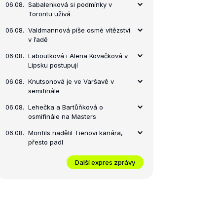
06.08.
Sabalenková si podmínky v
Torontu užívá
06.08.
Valdmannová píše osmé vítězství
v řadě
06.08.
Laboutková i Alena Kovačková v
Lipsku postupují
06.08.
Knutsonová je ve Varšavě v
semifinále
06.08.
Lehečka a Bartůňková o
osmifinále na Masters
06.08.
Monfils nadělil Tienovi kanára,
přesto padl
Další expres zprávy