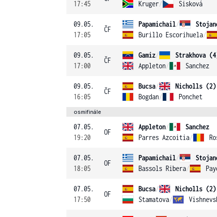
17:45
Kruger
/
Sisková
09.05.
Papamichail
/
Stojan
ČF
17:05
Burillo Escorihuela
/
09.05.
Gamiz
/
Strakhova (4
ČF
17:00
Appleton
/
Sanchez
09.05.
Bucsa
/
Nicholls (2)
ČF
16:05
Bogdan
/
Ponchet
osmifinále
07.05.
Appleton
/
Sanchez
OF
19:20
Parres Azcoitia
/
Ro
07.05.
Papamichail
/
Stojan
OF
18:05
Bassols Ribera
/
Pay
07.05.
Bucsa
/
Nicholls (2)
OF
17:50
Stamatova
/
Vishnevs