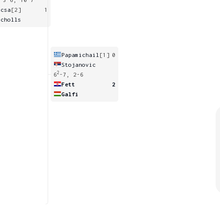
ucsa
[2]
1
icholls
Papamichail
[1]
0
Stojanovic
2
6
-7, 2-6
Fett
2
Galfi