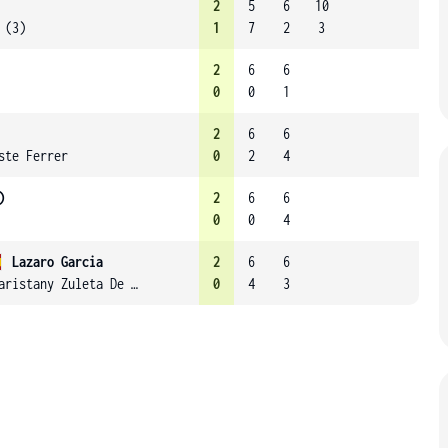
2
5
6
10
 (3)
1
7
2
3
2
6
6
0
0
1
2
6
6
ste Ferrer
0
2
4
)
2
6
6
0
0
4
Lazaro Garcia
2
6
6
Maristany Zuleta De Reales
0
4
3