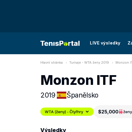
LIVE výsledky
Z
Hlavní stránka
Turnaje - WTA ženy 2019
Monzon IT
Monzon ITF
2019
Španělsko
$25,000
WTA (ženy) - Čtyřhry
ženy
Výsledky