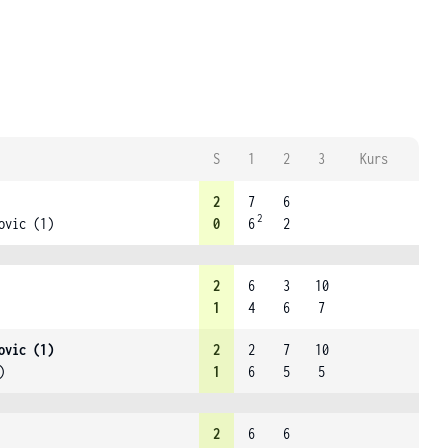
S
1
2
3
Kurs
2
7
6
2
ovic (1)
0
6
2
2
6
3
10
1
4
6
7
ovic (1)
2
2
7
10
)
1
6
5
5
2
6
6