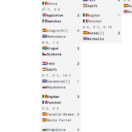
Rosca
Galfi
B
2
6
-7, 4-6
N
Appleton
2
Bogdan
1
Sanchez
Ponchet
4-6, 6-3, 5-10
Alegre
[WC]
0
Bucsa
[2]
2
Medvedeva
Nicholls
0-6, 1-6
Kruger
2
Sisková
Fett
2
Galfi
5-7, 6-2, 10-3
Gasanova
[3]
1
Naydenova
Bogdan
2
Ponchet
6-2, 6-4
Cavalle-Reimers
0
Hoste Ferrer
Stamatova
0