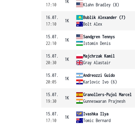
1K
17:10
Klahn Bradley (8)
16.07.
Bublik Alexander (7)
1K
17:10
Bolt Alex
15.07.
Sandgren Tennys
1K
22:10
Istomin Denis
15.07.
Majchrzak Kamil
1K
20:30
Gray Alastair
15.07.
Andreozzi Guido
1K
20:05
Karlovic Ivo (6)
15.07.
Granollers-Pujol Marcel
1K
19:30
Gunneswaran Prajnesh
15.07.
Ivashka Ilya
1K
17:10
Tomic Bernard