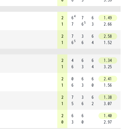
4
2
6
7
6
1.49
5
1
7
6
3
2.66
2
7
3
6
2.58
5
1
6
6
4
1.52
2
4
6
6
1.34
1
6
3
4
3.25
2
0
6
6
2.41
1
6
3
0
1.56
2
7
3
6
1.38
1
5
6
2
3.07
2
6
6
1.40
0
3
0
2.97