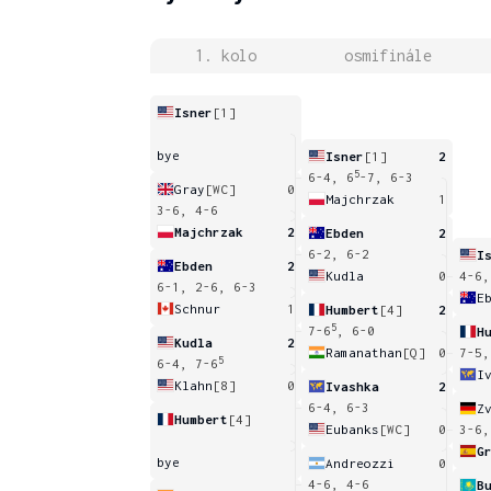
1. kolo
osmifinále
Isner
[1]
bye
Isner
[1]
2
5
6-4, 6
-7, 6-3
Gray
[WC]
0
Majchrzak
1
3-6, 4-6
Majchrzak
2
Ebden
2
6-2, 6-2
I
Ebden
2
Kudla
0
4-6,
6-1, 2-6, 6-3
E
Schnur
1
Humbert
[4]
2
5
7-6
, 6-0
H
Kudla
2
Ramanathan
[Q]
0
7-5,
5
6-4, 7-6
I
Klahn
[8]
0
Ivashka
2
6-4, 6-3
Z
Humbert
[4]
Eubanks
[WC]
0
3-6,
bye
Andreozzi
0
4-6, 4-6
B