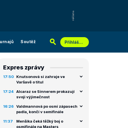
urnajů
Soutěž
Přihlášení
Expres zprávy
17:50
Knutsonová si zahraje ve
Varšavě o titul
17:24
Alcaraz se Sinnerem prokazují
svoji výjimečnost
16:26
Valdmannová po osmi zápasech
padla, končí v semifinále
11:37
Menšíka čeká těžký boj o
osmifinále na Masters