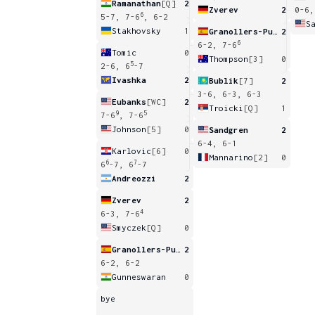
Ramanathan
[Q]
2
Zverev
2
0-6,
6
5-7, 7-6
, 6-2
S
Stakhovsky
1
Granollers-Pujol
2
6
6-2, 7-6
Tomic
0
Thompson
[3]
0
5
2-6, 6
-7
Ivashka
2
Bublik
[7]
2
3-6, 6-3, 6-3
Eubanks
[WC]
2
Troicki
[Q]
1
9
5
7-6
, 7-6
Johnson
[5]
0
Sandgren
2
6-4, 6-1
Karlovic
[6]
0
Mannarino
[2]
0
6
7
6
-7, 6
-7
Andreozzi
2
Zverev
2
4
6-3, 7-6
Smyczek
[Q]
0
Granollers-Pujol
2
6-2, 6-2
Gunneswaran
0
bye