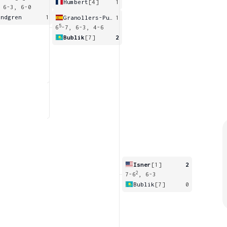
Humbert
[4]
1
 6-3, 6-0
andgren
1
Granollers-Pujol
1
5
6
-7, 6-3, 4-6
Bublik
[7]
2
Isner
[1]
2
2
7-6
, 6-3
Bublik
[7]
0