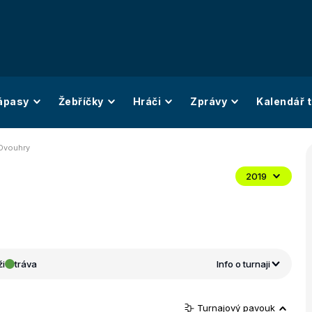
ápasy
Žebříčky
Hráči
Zprávy
Kalendář t
 Dvouhry
2019
i
tráva
Info o turnaji
Turnajový pavouk