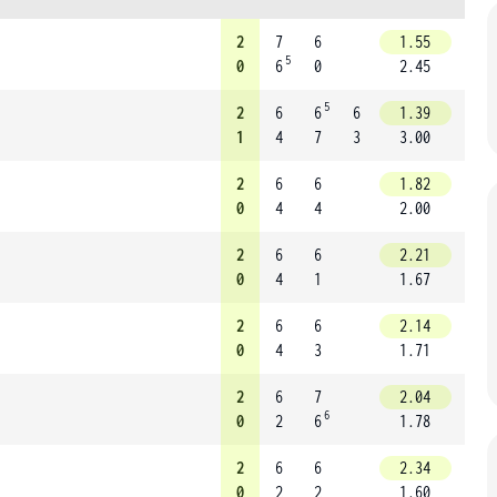
2
7
6
1.55
5
0
6
0
2.45
5
2
6
6
6
1.39
1
4
7
3
3.00
2
6
6
1.82
0
4
4
2.00
2
6
6
2.21
0
4
1
1.67
2
6
6
2.14
0
4
3
1.71
2
6
7
2.04
6
0
2
6
1.78
2
6
6
2.34
0
2
2
1.60