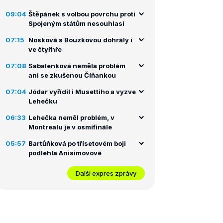
09:04
Štěpánek s volbou povrchu proti
Spojeným státům nesouhlasí
07:15
Nosková s Bouzkovou dohrály i
ve čtyřhře
07:08
Sabalenková neměla problém
ani se zkušenou Číňankou
07:04
Jódar vyřídil i Musettiho a vyzve
Lehečku
06:33
Lehečka neměl problém, v
Montrealu je v osmifinále
05:57
Bartůňková po třísetovém boji
podlehla Anisimovové
Další expres zprávy