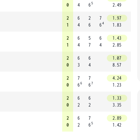
5
0
4
6
2.49
2
6
2
7
1.97
4
1
4
6
6
1.83
2
6
5
6
1.43
1
4
7
4
2.85
2
6
6
1.07
0
3
4
8.57
2
7
7
4.24
6
7
0
6
6
1.23
2
6
6
1.33
0
2
2
3.35
2
6
7
2.89
5
0
2
6
1.42