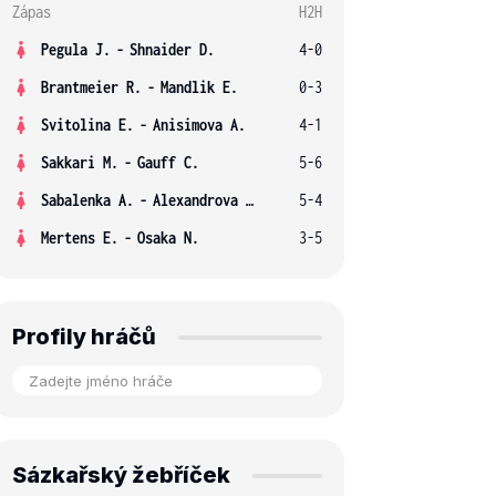
Zápas
H2H
Pegula J.
-
Shnaider D.
4-0
Brantmeier R.
-
Mandlik E.
0-3
Svitolina E.
-
Anisimova A.
4-1
Sakkari M.
-
Gauff C.
5-6
Sabalenka A.
-
Alexandrova E.
5-4
Mertens E.
-
Osaka N.
3-5
Profily hráčů
Sázkařský žebříček