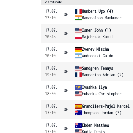
osmifinále
17.07.
Humbert Ugo (4)
OF
23:10
Ramanathan Ramkumar
17.07.
Isner John (1)
OF
20:45
Majchrzak Kamil
17.07.
Zverev Mischa
OF
20:10
Andreozzi Guido
17.07.
Sandgren Tennys
OF
19:10
Mannarino Adrian (2)
17.07.
Ivashka Ilya
OF
18:30
Eubanks Christopher
17.07.
Granollers-Pujol Marcel
OF
17:10
Thompson Jordan (3)
17.07.
Ebden Matthew
OF
17:10
Kudla Denis