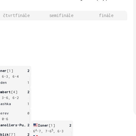
čtvrtfinále
semifinále
finále
sner
[1]
2
 6-3, 6-4
bden
1
umbert
[4]
2
 3-6, 6-2
vashka
1
verev
0
 0-6
Granollers-Pujol
2
Isner
[1]
2
4
5
6
-7, 7-6
, 6-3
ublik
[7]
2