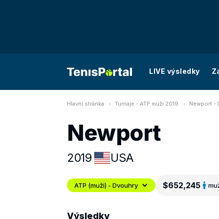
LIVE výsledky
Z
Hlavní stránka
Turnaje - ATP muži 2019
Newport -
Newport
2019
USA
$652,245
ATP (muži) - Dvouhry
muž
Výsledky