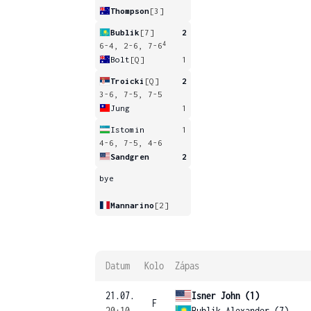
Thompson
[3]
Bublik
[7]
2
4
6-4, 2-6, 7-6
Bolt
[Q]
1
Troicki
[Q]
2
3-6, 7-5, 7-5
Jung
1
Istomin
1
4-6, 7-5, 4-6
Sandgren
2
bye
Mannarino
[2]
Datum
Kolo
Zápas
21.07.
Isner John (1)
F
20:10
Bublik Alexander (7)