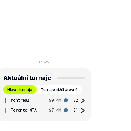
Aktuální turnaje
Hlavní turnaje
Turnaje nižší úrovně
Montreal
$9.4M
22
Toronto WTA
$7.4M
21