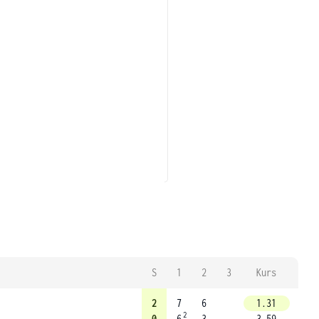
S
1
2
3
Kurs
2
7
6
1.31
2
0
6
3
3.59