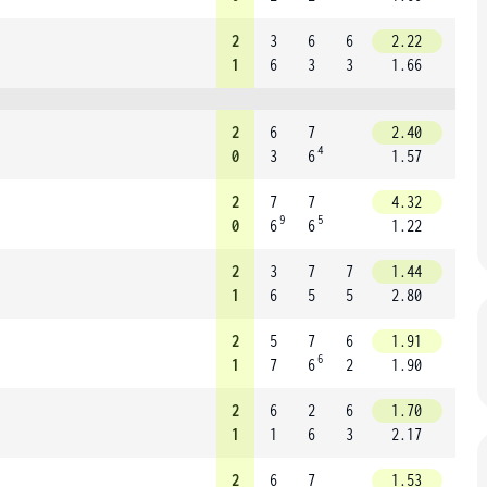
2
3
6
6
2.22
1
6
3
3
1.66
2
6
7
2.40
4
0
3
6
1.57
2
7
7
4.32
9
5
0
6
6
1.22
2
3
7
7
1.44
1
6
5
5
2.80
2
5
7
6
1.91
6
1
7
6
2
1.90
2
6
2
6
1.70
1
1
6
3
2.17
2
6
7
1.53