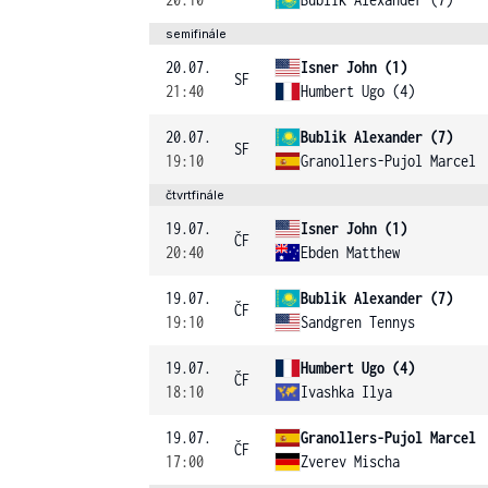
semifinále
20.07.
Isner John (1)
SF
21:40
Humbert Ugo (4)
20.07.
Bublik Alexander (7)
SF
19:10
Granollers-Pujol Marcel
čtvrtfinále
19.07.
Isner John (1)
ČF
20:40
Ebden Matthew
19.07.
Bublik Alexander (7)
ČF
19:10
Sandgren Tennys
19.07.
Humbert Ugo (4)
ČF
18:10
Ivashka Ilya
19.07.
Granollers-Pujol Marcel
ČF
17:00
Zverev Mischa