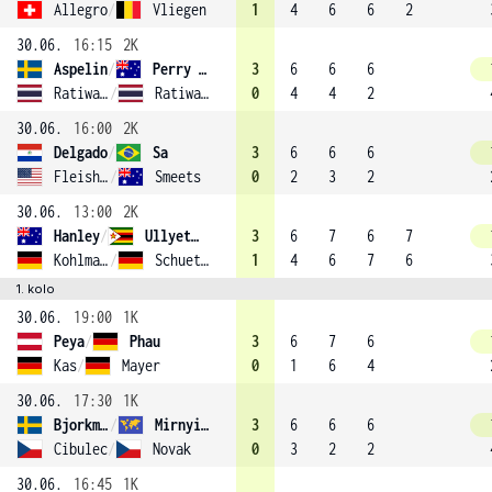
Allegro
/
Vliegen
1
4
6
6
2
30.06.
16:15
2K
Aspelin
/
Perry (8)
3
6
6
6
Ratiwatana
/
Ratiwatana
0
4
4
2
30.06.
16:00
2K
Delgado
/
Sa
3
6
6
6
Fleishman
/
Smeets
0
2
3
2
30.06.
13:00
2K
Hanley
/
Ullyett (4)
3
6
7
6
7
Kohlmann
/
Schuettler
1
4
6
7
6
1. kolo
30.06.
19:00
1K
Peya
/
Phau
3
6
7
6
Kas
/
Mayer
0
1
6
4
30.06.
17:30
1K
Bjorkman
/
Mirnyi (2)
3
6
6
6
Cibulec
/
Novak
0
3
2
2
30.06.
16:45
1K