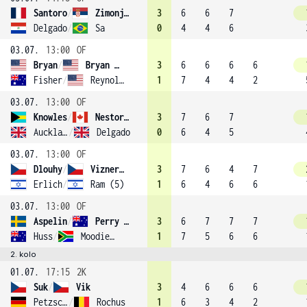
Santoro
/
Zimonjic (6)
3
6
6
7
Delgado
/
Sa
0
4
4
6
03.07.
13:00
OF
Bryan
/
Bryan (1)
3
6
6
6
6
Fisher
/
Reynolds
1
7
4
4
2
03.07.
13:00
OF
Knowles
/
Nestor (3)
3
7
6
7
Auckland
/
Delgado
0
6
4
5
03.07.
13:00
OF
Dlouhy
/
Vizner (11)
3
7
6
4
7
Erlich
/
Ram (5)
1
6
4
6
6
03.07.
13:00
OF
Aspelin
/
Perry (8)
3
6
7
7
7
Huss
/
Moodie (9)
1
7
5
6
6
2. kolo
01.07.
17:15
2K
Suk
/
Vik
3
4
6
6
6
Petzschner
/
Rochus
1
6
3
4
2