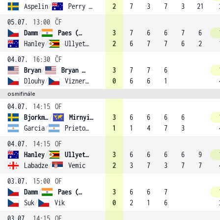
Aspelin
/
Perry (8)
2
7
3
7
3
21
05.07.
13:00
ČF
Damm
/
Paes (7)
3
7
6
6
7
6
Hanley
/
Ullyett (4)
2
6
7
7
6
2
04.07.
16:30
ČF
Bryan
/
Bryan (1)
3
7
7
6
Dlouhy
/
Vizner (11)
0
6
6
1
osmifinále
04.07.
14:15
OF
Bjorkman
/
Mirnyi (2)
3
6
6
6
6
Garcia
/
Prieto (15)
1
1
4
7
3
04.07.
14:15
OF
Hanley
/
Ullyett (4)
3
6
6
6
6
9
Labadze
/
Vemic
2
3
7
3
7
7
03.07.
15:00
OF
Damm
/
Paes (7)
3
6
6
7
Suk
/
Vik
0
2
1
6
03.07.
14:15
OF