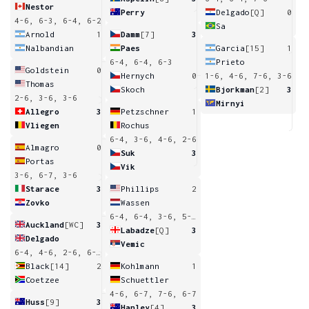
Nestor
Perry
Delgado
[Q]
0
4-6, 6-3, 6-4, 6-2
Sa
Arnold
1
Damm
[7]
3
Nalbandian
Paes
Garcia
[15]
1
6-4, 6-4, 6-3
Prieto
Goldstein
0
Hernych
0
1-6, 4-6, 7-6, 3-6
Thomas
Skoch
Bjorkman
[2]
3
2-6, 3-6, 3-6
Mirnyi
Allegro
3
Petzschner
1
Vliegen
Rochus
6-4, 3-6, 4-6, 2-6
Almagro
0
Suk
3
Portas
Vik
3-6, 6-7, 3-6
Starace
3
Phillips
2
Zovko
Wassen
6-4, 6-4, 3-6, 5-7, 4-6
Auckland
[WC]
3
Labadze
[Q]
3
Delgado
Vemic
6-4, 4-6, 2-6, 6-4, 6-3
Black
[14]
2
Kohlmann
1
Coetzee
Schuettler
4-6, 6-7, 7-6, 6-7
Huss
[9]
3
Hanley
[4]
3