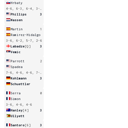
Hrbaty
4-6, 6-3, 6-4, 3-6, 4-6
Phillips
3
Wassen
Martin
1
Ramirez-Hidalgo
3-6, 6-2, 5-7, 2-6
Labadze
[Q]
3
Vemic
Parrott
2
Spadea
7-6, 4-6, 4-6, 7-6, 1-6
Kohlmann
3
Schuettler
Serra
0
Simon
3-6, 4-6, 4-6
Hanley
[4]
3
Ullyett
Santoro
[6]
3