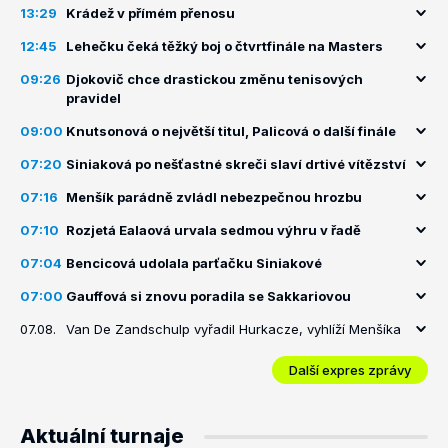
13:29
Krádež v přímém přenosu
12:45
Lehečku čeká těžký boj o čtvrtfinále na Masters
09:26
Djokovič chce drastickou změnu tenisových
pravidel
09:00
Knutsonová o největší titul, Palicová o další finále
07:20
Siniaková po nešťastné skreči slaví drtivé vítězství
07:16
Menšík parádně zvládl nebezpečnou hrozbu
07:10
Rozjetá Ealaová urvala sedmou výhru v řadě
07:04
Bencicová udolala parťačku Siniakové
07:00
Gauffová si znovu poradila se Sakkariovou
07.08.
Van De Zandschulp vyřadil Hurkacze, vyhlíží Menšíka
Další expres zprávy
Aktuální turnaje