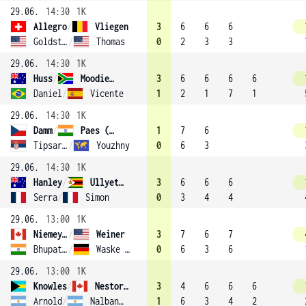
29.06.
14:30
1K
Allegro
/
Vliegen
3
6
6
6
Goldstein
/
Thomas
0
2
3
3
29.06.
14:30
1K
Huss
/
Moodie (9)
3
6
6
6
6
Daniel
/
Vicente
1
2
1
7
1
29.06.
14:30
1K
Damm
/
Paes (7)
1
7
6
Tipsarevic
/
Youzhny
0
6
3
29.06.
14:30
1K
Hanley
/
Ullyett (4)
3
6
6
6
Serra
/
Simon
0
3
4
4
29.06.
13:00
1K
Niemeyer
/
Weiner
3
7
6
7
Bhupathi
/
Waske (13)
0
6
3
6
29.06.
13:00
1K
Knowles
/
Nestor (3)
3
4
6
6
6
Arnold
/
Nalbandian
1
6
3
4
2