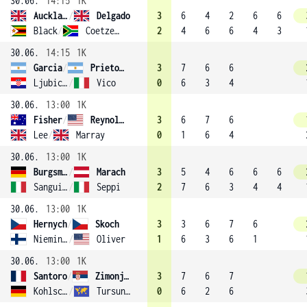
30.06.
14:15
1K
Auckland
/
Delgado
3
6
4
2
6
6
Black
/
Coetzee (14)
2
4
6
6
4
3
30.06.
14:15
1K
Garcia
/
Prieto (15)
3
7
6
6
Ljubicic
/
Vico
0
6
3
4
30.06.
13:00
1K
Fisher
/
Reynolds
3
6
7
6
Lee
/
Marray
0
1
6
4
30.06.
13:00
1K
Burgsmuller
/
Marach
3
5
4
6
6
6
Sanguinetti
/
Seppi
2
7
6
3
4
4
30.06.
13:00
1K
Hernych
/
Skoch
3
3
6
7
6
Nieminen
/
Oliver
1
6
3
6
1
30.06.
13:00
1K
Santoro
/
Zimonjic (6)
3
7
6
7
Kohlschreiber
/
Tursunov
0
6
2
6