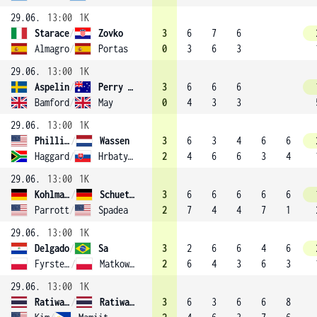
29.06.
13:00
1K
Starace
/
Zovko
3
6
7
6
Almagro
/
Portas
0
3
6
3
29.06.
13:00
1K
Aspelin
/
Perry (8)
3
6
6
6
Bamford
/
May
0
4
3
3
29.06.
13:00
1K
Phillips
/
Wassen
3
6
3
4
6
6
Haggard
/
Hrbaty (16)
2
4
6
6
3
4
29.06.
13:00
1K
Kohlmann
/
Schuettler
3
6
6
6
6
6
Parrott
/
Spadea
2
7
4
4
7
1
29.06.
13:00
1K
Delgado
/
Sa
3
2
6
6
4
6
Fyrstenberg
/
Matkowski (10)
2
6
4
3
6
3
29.06.
13:00
1K
Ratiwatana
/
Ratiwatana
3
6
3
6
6
8