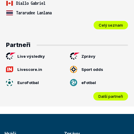
Diallo Gabriel
Tararudee Lanlana
Celý seznam
Partneři
Live výsledky
Zprávy
Livescore.in
Sport odds
EuroFotbal
eFotbal
Další partneři
Hráči
Zprávy