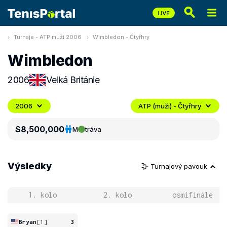
Turnaje - ATP muži 2006
Wimbledon - Čtyřhry
Wimbledon
2006
Velká Británie
2006
ATP (muži) - Čtyřhry
$8,500,000
M
tráva
Výsledky
Turnajový pavouk
1. kolo
2. kolo
osmifinále
Bryan
[1]
3