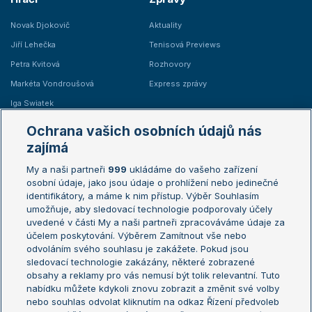
Novak Djokovič
Aktuality
Jiří Lehečka
Tenisová Previews
Petra Kvitová
Rozhovory
Markéta Vondroušová
Express zprávy
Iga Swiatek
Marie Bouzková
Ochrana vašich osobních údajů nás
Žebříčky
Kalendář turnajů
zajímá
My a naši partneři
999
ukládáme do vašeho zařízení
Žebříček ATP (muži)
Australian Open
osobní údaje, jako jsou údaje o prohlížení nebo jedinečné
Žebříček WTA (ženy)
French Open
identifikátory, a máme k nim přístup. Výběr Souhlasím
umožňuje, aby sledovací technologie podporovaly účely
Sázkařský žebříček
Wimbledon
uvedené v části My a naši partneři zpracováváme údaje za
US Open
účelem poskytování. Výběrem Zamítnout vše nebo
odvoláním svého souhlasu je zakážete. Pokud jsou
Turnaj mistrů
sledovací technologie zakázány, některé zobrazené
Turnaj mistryň
obsahy a reklamy pro vás nemusí být tolik relevantní. Tuto
Aktualní trendy
nabídku můžete kdykoli znovu zobrazit a změnit své volby
nebo souhlas odvolat kliknutím na odkaz Řízení předvoleb