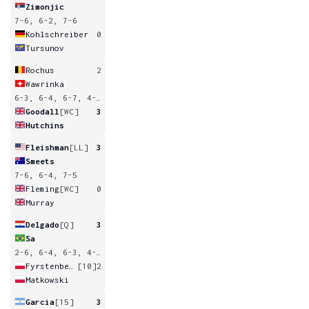
Zimonjic
7-6, 6-2, 7-6
Kohlschreiber
0
Tursunov
Rochus
2
Wawrinka
6-3, 6-4, 6-7, 4-6, 3-6
Goodall
[WC]
3
Hutchins
Fleishman
[LL]
3
Smeets
7-6, 6-4, 7-5
Fleming
[WC]
0
Murray
Delgado
[Q]
3
Sa
2-6, 6-4, 6-3, 4-6, 6-3
Fyrstenberg
[10]
2
Matkowski
Garcia
[15]
3