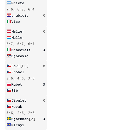
Prieto
7-6, 6-3, 6-4
Ljubicic
0
Vico
Melzer
0
Muller
6-7, 6-7, 6-7
Bracciali
3
Djokovič
Cakl
[LL]
0
Snobel
3-6, 4-6, 3-6
Kubot
3
Zib
Cibulec
0
Novak
3-6, 2-6, 2-6
Bjorkman
[2]
3
Mirnyi