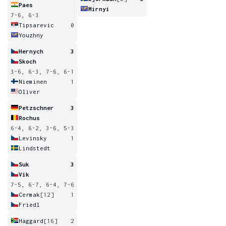
Paes
Mirnyi
7-6, 6-3
Tipsarevic
0
Youzhny
Hernych
3
Skoch
3-6, 6-3, 7-6, 6-1
Nieminen
1
Oliver
Petzschner
3
Rochus
6-4, 6-2, 3-6, 5-3
Levinsky
1
Lindstedt
Suk
3
Vik
7-5, 6-7, 6-4, 7-6
Cermak
[12]
1
Friedl
Haggard
[16]
2