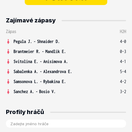
Zajímavé zápasy
Zápas
H2H
Pegula J.
-
Shnaider D.
4-0
Brantmeier R.
-
Mandlik E.
0-3
Svitolina E.
-
Anisimova A.
4-1
Sabalenka A.
-
Alexandrova E.
5-4
Samsonova L.
-
Rybakina E.
4-2
Sanchez A.
-
Bosio V.
3-2
Profily hráčů