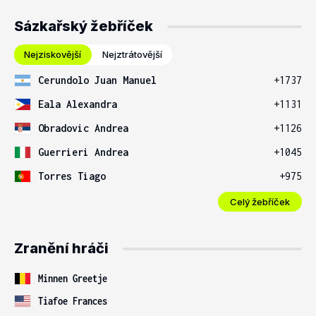
Sázkařský žebříček
Nejziskovější
Nejztrátovější
Cerundolo Juan Manuel
+1737
Eala Alexandra
+1131
Obradovic Andrea
+1126
Guerrieri Andrea
+1045
Torres Tiago
+975
Celý žebříček
Zranění hráči
Minnen Greetje
Tiafoe Frances