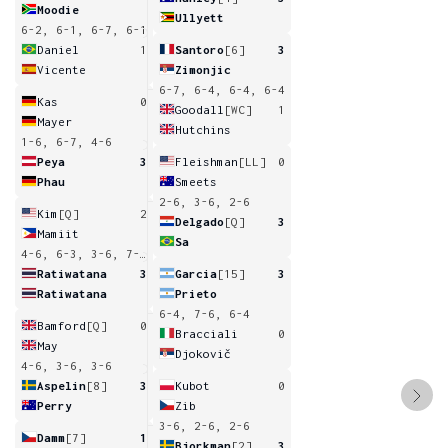
Moodie
Ullyett
6-2, 6-1, 6-7, 6-1
Daniel
1
Santoro
[6]
3
Vicente
Zimonjic
6-7, 6-4, 6-4, 6-4
Kas
0
Goodall
[WC]
1
Mayer
Hutchins
1-6, 6-7, 4-6
Peya
3
Fleishman
[LL]
0
Phau
Smeets
2-6, 3-6, 2-6
Kim
[Q]
2
Delgado
[Q]
3
Mamiit
Sa
4-6, 6-3, 3-6, 7-6, 6-8
Ratiwatana
3
Garcia
[15]
3
Ratiwatana
Prieto
6-4, 7-6, 6-4
Bamford
[Q]
0
Bracciali
0
May
Djokovič
4-6, 3-6, 3-6
Aspelin
[8]
3
Kubot
0
Perry
Zib
3-6, 2-6, 2-6
Damm
[7]
1
Bjorkman
[2]
3