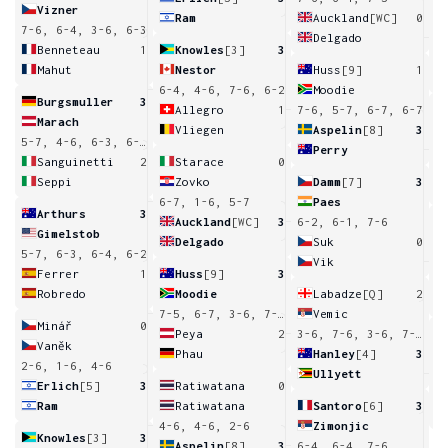
Vizner
Ram
Auckland
[WC]
0
7-6, 6-4, 3-6, 6-3
Delgado
7
Benneteau
1
Knowles
[3]
3
Mahut
Nestor
Huss
[9]
1
6-4, 4-6, 7-6, 6-2
Moodie
Burgsmuller
3
Allegro
1
7-6, 5-7, 6-7, 6-7
Marach
Vliegen
Aspelin
[8]
3
5-7, 4-6, 6-3, 6-4, 6-4
Perry
Sanguinetti
2
Starace
0
Seppi
Zovko
Damm
[7]
3
6-7, 1-6, 5-7
Paes
Arthurs
3
Auckland
[WC]
3
6-2, 6-1, 7-6
Gimelstob
Delgado
Suk
0
5-7, 6-3, 6-4, 6-2
Vik
Ferrer
1
Huss
[9]
3
Robredo
Moodie
Labadze
[Q]
2
7-5, 6-7, 3-6, 7-5, 6-3
Vemic
Minář
0
Peya
2
3-6, 7-6, 3-6, 7-6, 7-9
Vaněk
Phau
Hanley
[4]
3
2-6, 1-6, 4-6
Ullyett
6
Erlich
[5]
3
Ratiwatana
0
Ram
Ratiwatana
Santoro
[6]
3
4-6, 4-6, 2-6
Zimonjic
Knowles
[3]
3
Aspelin
[8]
3
6-4, 6-4, 7-6