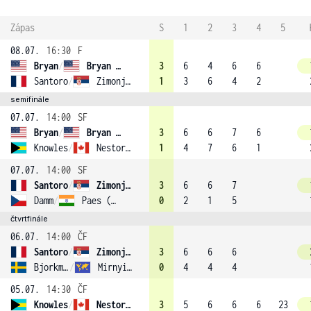
Zápas
S
1
2
3
4
5
08.07.
16:30
F
Bryan
/
Bryan (1)
3
6
4
6
6
Santoro
/
Zimonjic (6)
1
3
6
4
2
semifinále
07.07.
14:00
SF
Bryan
/
Bryan (1)
3
6
6
7
6
Knowles
/
Nestor (3)
1
4
7
6
1
07.07.
14:00
SF
Santoro
/
Zimonjic (6)
3
6
6
7
Damm
/
Paes (7)
0
2
1
5
čtvrtfinále
06.07.
14:00
ČF
Santoro
/
Zimonjic (6)
3
6
6
6
Bjorkman
/
Mirnyi (2)
0
4
4
4
05.07.
14:30
ČF
Knowles
/
Nestor (3)
3
5
6
6
6
23