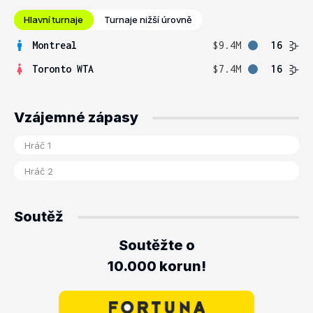
Hlavní turnaje
Turnaje nižší úrovně
Montreal
$9.4M
16
Toronto WTA
$7.4M
16
Vzájemné zápasy
Soutěž
Soutěžte o
10.000 korun!