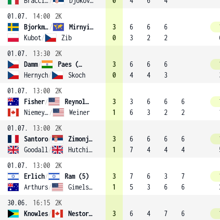
Bracciali
/
Djokovič
0
4
6
4
01.07.
14:00
2K
Bjorkman
/
Mirnyi (2)
3
6
6
6
Kubot
/
Zib
0
3
2
2
01.07.
13:30
2K
Damm
/
Paes (7)
3
6
6
6
Hernych
/
Skoch
0
4
4
3
01.07.
13:00
2K
Fisher
/
Reynolds
3
3
6
6
6
Niemeyer
/
Weiner
1
6
3
2
2
01.07.
13:00
2K
Santoro
/
Zimonjic (6)
3
6
6
6
6
Goodall
/
Hutchins
1
7
4
4
4
01.07.
13:00
2K
Erlich
/
Ram (5)
3
7
6
3
7
Arthurs
/
Gimelstob
1
5
3
6
6
30.06.
16:15
2K
Knowles
/
Nestor (3)
3
6
4
7
6