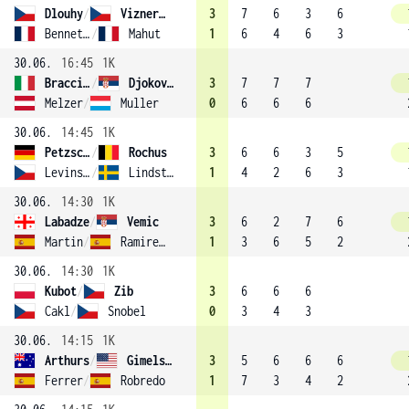
Dlouhy
/
Vizner (11)
3
7
6
3
6
Benneteau
/
Mahut
1
6
4
6
3
30.06.
16:45
1K
Bracciali
/
Djokovič
3
7
7
7
Melzer
/
Muller
0
6
6
6
30.06.
14:45
1K
Petzschner
/
Rochus
3
6
6
3
5
Levinsky
/
Lindstedt
1
4
2
6
3
30.06.
14:30
1K
Labadze
/
Vemic
3
6
2
7
6
Martin
/
Ramirez-Hidalgo
1
3
6
5
2
30.06.
14:30
1K
Kubot
/
Zib
3
6
6
6
Cakl
/
Snobel
0
3
4
3
30.06.
14:15
1K
Arthurs
/
Gimelstob
3
5
6
6
6
Ferrer
/
Robredo
1
7
3
4
2