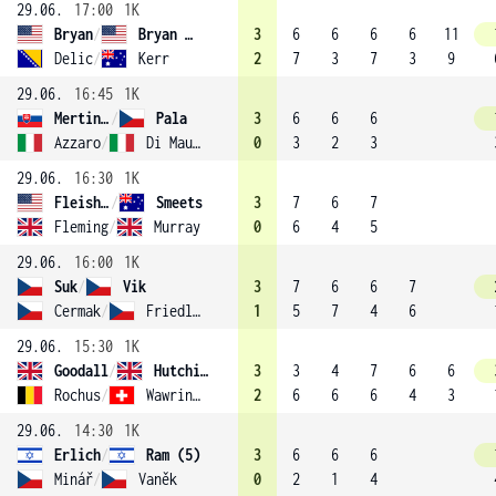
29.06.
17:00
1K
Bryan
/
Bryan (1)
3
6
6
6
6
11
Delic
/
Kerr
2
7
3
7
3
9
29.06.
16:45
1K
Mertinak
/
Pala
3
6
6
6
Azzaro
/
Di Mauro
0
3
2
3
29.06.
16:30
1K
Fleishman
/
Smeets
3
7
6
7
Fleming
/
Murray
0
6
4
5
29.06.
16:00
1K
Suk
/
Vik
3
7
6
6
7
Cermak
/
Friedl (12)
1
5
7
4
6
29.06.
15:30
1K
Goodall
/
Hutchins
3
3
4
7
6
6
Rochus
/
Wawrinka
2
6
6
6
4
3
29.06.
14:30
1K
Erlich
/
Ram (5)
3
6
6
6
Minář
/
Vaněk
0
2
1
4