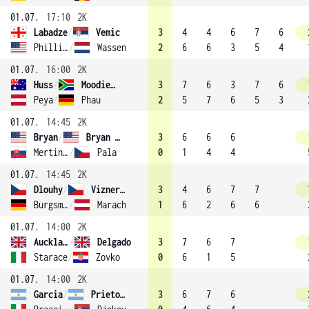
01.07.
17:10
2K
Labadze
/
Vemic
3
4
4
6
7
6
Phillips
/
Wassen
2
6
6
3
5
4
01.07.
16:00
2K
Huss
/
Moodie (9)
3
7
6
3
7
6
Peya
/
Phau
2
5
7
6
5
3
01.07.
14:45
2K
Bryan
/
Bryan (1)
3
6
6
6
Mertinak
/
Pala
0
1
4
4
01.07.
14:45
2K
Dlouhy
/
Vizner (11)
3
4
6
7
7
Burgsmuller
/
Marach
1
6
2
6
6
01.07.
14:00
2K
Auckland
/
Delgado
3
7
6
7
Starace
/
Zovko
0
6
1
5
01.07.
14:00
2K
Garcia
/
Prieto (15)
3
6
7
6