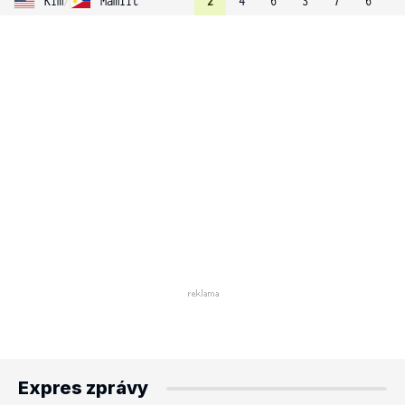
Kim
/
Mamiit
2
4
6
3
7
6
Expres zprávy