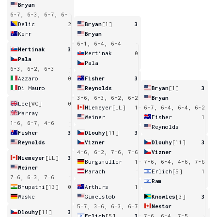
Bryan
6-7, 6-3, 6-7, 6-3, 11-9
Delic
2
Bryan
[1]
3
Kerr
Bryan
6-1, 6-4, 6-4
Mertinak
3
Mertinak
0
Pala
Pala
6-3, 6-2, 6-3
Azzaro
0
Fisher
3
Di Mauro
Reynolds
Bryan
[1]
3
3-6, 6-3, 6-2, 6-2
Bryan
Lee
[WC]
0
Niemeyer
[LL]
1
6-7, 6-4, 6-4, 6-2
Marray
Weiner
Fisher
1
1-6, 6-7, 4-6
Reynolds
Fisher
3
Dlouhy
[11]
3
Reynolds
Vizner
Dlouhy
[11]
3
4-6, 6-2, 7-6, 7-6
Vizner
Niemeyer
[LL]
3
Burgsmuller
1
7-6, 6-4, 4-6, 7-6
Weiner
Marach
Erlich
[5]
1
7-6, 6-3, 7-6
Ram
Bhupathi
[13]
0
Arthurs
1
Waske
Gimelstob
Knowles
[3]
3
5-7, 3-6, 6-3, 6-7
Nestor
Dlouhy
[11]
3
Erlich
[5]
3
7-6, 6-4, 7-5