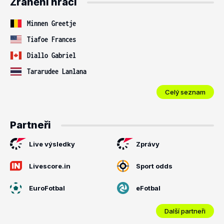
Zranění hráči
Minnen Greetje
Tiafoe Frances
Diallo Gabriel
Tararudee Lanlana
Celý seznam
Partneři
Live výsledky
Zprávy
Livescore.in
Sport odds
EuroFotbal
eFotbal
Další partneři