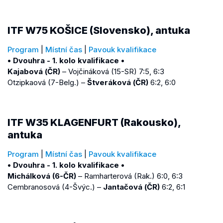
ITF W75 KOŠICE (Slovensko), antuka
Program
|
Místní čas
|
Pavouk kvalifikace
• Dvouhra - 1. kolo kvalifikace •
Kajabová (ČR)
– Vojčináková (15-SR) 7:5, 6:3
Otzipkaová (7-Belg.) –
Štveráková (ČR)
6:2, 6:0
ITF W35 KLAGENFURT (Rakousko),
antuka
Program
|
Místní čas
|
Pavouk kvalifikace
• Dvouhra - 1. kolo kvalifikace •
Michálková (6-ČR)
– Ramharterová (Rak.) 6:0, 6:3
Cembranosová (4-Švýc.) –
Jantačová (ČR)
6:2, 6:1