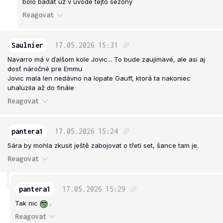
bolo badať už v úvode tejto sezóny
Reagovat
Saulnier
17.05.2026
15:31
Navarro má v ďalšom kole Jovic... To bude zaujímavé, ale asi aj
dosť náročné pre Emmu
Jovic mala len nedávno na lopate Gauff, ktorá ta nakoniec
uhaluzila až do finále
Reagovat
pantera1
17.05.2026
15:24
Sára by mohla zkusit ještě zabojovat o třetí set, šance tam je.
Reagovat
pantera1
17.05.2026
15:29
Tak nic
.
Reagovat