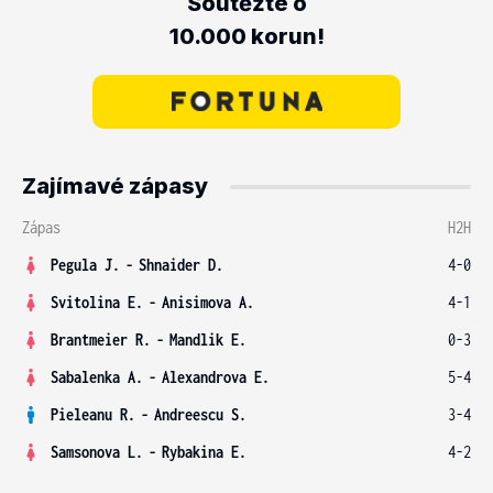
Soutěžte o
10.000 korun!
Zajímavé zápasy
Zápas
H2H
Pegula J.
-
Shnaider D.
4-0
Svitolina E.
-
Anisimova A.
4-1
Brantmeier R.
-
Mandlik E.
0-3
Sabalenka A.
-
Alexandrova E.
5-4
Pieleanu R.
-
Andreescu S.
3-4
Samsonova L.
-
Rybakina E.
4-2