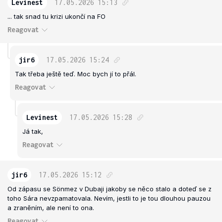
Levinest
17.05.2026
15:13
... tak snad tu krizi ukončí na FO
Reagovat
jir6
17.05.2026
15:24
Tak třeba ještě teď. Moc bych jí to přál.
Reagovat
Levinest
17.05.2026
15:28
Já tak,
Reagovat
jir6
17.05.2026
15:12
Od zápasu se Sönmez v Dubaji jakoby se něco stalo a doteď se z
toho Sára nevzpamatovala. Nevím, jestli to je tou dlouhou pauzou
a zraněním, ale není to ona.
Reagovat