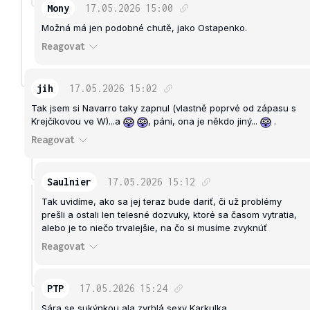
Mony
17.05.2026
15:00
Možná má jen podobné chutě, jako Ostapenko.
Reagovat
jih
17.05.2026
15:02
Tak jsem si Navarro taky zapnul (vlastně poprvé od zápasu s
Krejčíkovou ve W)...a
, páni, ona je někdo jiný...
.
Reagovat
Saulnier
17.05.2026
15:12
Tak uvidíme, ako sa jej teraz bude dariť, či už problémy
prešli a ostali len telesné dozvuky, ktoré sa časom vytratia,
alebo je to niečo trvalejšie, na čo si musíme zvyknúť
Reagovat
PTP
17.05.2026
15:24
Sára se sukýnkou ala zvrhlá sexy Karkulka.