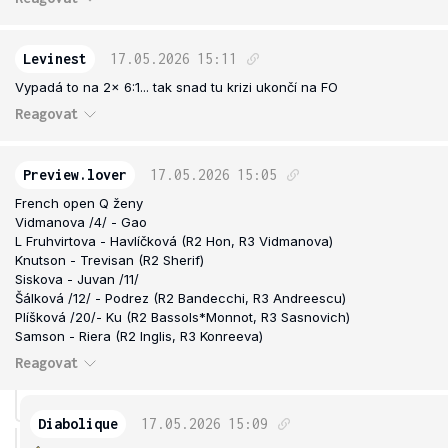
Levinest
17.05.2026
15:11
Vypadá to na 2x 6:1... tak snad tu krizi ukončí na FO
Reagovat
Preview.lover
17.05.2026
15:05
French open Q ženy
Vidmanova /4/ - Gao
L Fruhvirtova - Havlíčková (R2 Hon, R3 Vidmanova)
Knutson - Trevisan (R2 Sherif)
Siskova - Juvan /11/
Šálková /12/ - Podrez (R2 Bandecchi, R3 Andreescu)
Plíšková /20/- Ku (R2 Bassols*Monnot, R3 Sasnovich)
Samson - Riera (R2 Inglis, R3 Konreeva)
Reagovat
Diabolique
17.05.2026
15:09