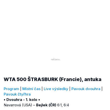
WTA 500 ŠTRASBURK (Francie), antuka
Program
|
Místní čas
|
Live výsledky
|
Pavouk dvouhra
|
Pavouk čtyřhra
• Dvouhra - 1. kolo •
Navarrová (USA) –
Bejlek (ČR)
6:1, 6:4