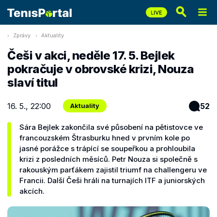
Zprávy
Aktuality
Češi v akci, neděle 17. 5. Bejlek
pokračuje v obrovské krizi, Nouza
slaví titul
16. 5., 22:00
52
Aktuality
Sára Bejlek zakončila své působení na pětistovce ve
francouzském Štrasburku hned v prvním kole po
jasné porážce s trápící se soupeřkou a prohloubila
krizi z posledních měsíců. Petr Nouza si společně s
rakouským parťákem zajistil triumf na challengeru ve
Francii. Další Češi hráli na turnajích ITF a juniorských
akcích.