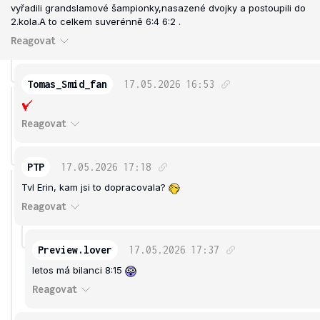
vyřadili grandslamové šampionky,nasazené dvojky a postoupili do
2.kola.A to celkem suverénně 6:4 6:2 .
Reagovat
Tomas_Smid_fan
17.05.2026
16:53
Reagovat
PTP
17.05.2026
17:18
Tvl Erin, kam jsi to dopracovala?
Reagovat
Preview.lover
17.05.2026
17:37
letos má bilanci 8:15
Reagovat