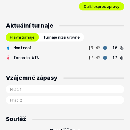
Další expres zprávy
Aktuální turnaje
Hlavní turnaje
Turnaje nižší úrovně
Montreal
$9.4M
16
Toronto WTA
$7.4M
17
Vzájemné zápasy
Soutěž