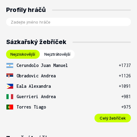
Profily hráčů
Sázkařský žebříček
Nejziskovější
Nejztrátovější
Cerundolo Juan Manuel
+1737
Obradovic Andrea
+1126
Eala Alexandra
+1091
Guerrieri Andrea
+981
Torres Tiago
+975
Celý žebříček