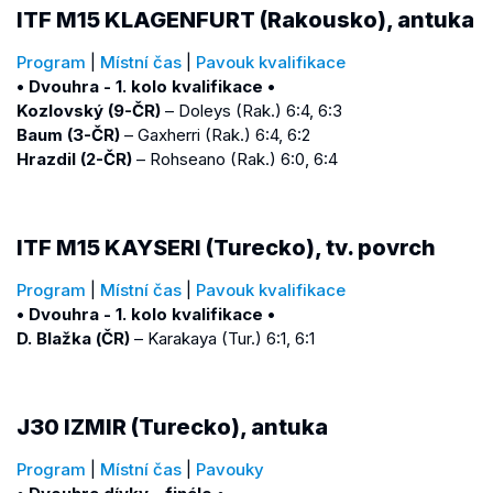
ITF M15 KLAGENFURT (Rakousko), antuka
Program
|
Místní čas
|
Pavouk kvalifikace
• Dvouhra - 1. kolo kvalifikace •
Kozlovský (9-ČR)
– Doleys (Rak.) 6:4, 6:3
Baum (3-ČR)
– Gaxherri (Rak.) 6:4, 6:2
Hrazdil (2-ČR)
– Rohseano (Rak.) 6:0, 6:4
ITF M15 KAYSERI (Turecko), tv. povrch
Program
|
Místní čas
|
Pavouk kvalifikace
• Dvouhra - 1. kolo kvalifikace •
D. Blažka (ČR)
– Karakaya (Tur.) 6:1, 6:1
J30 IZMIR (Turecko), antuka
Program
|
Místní čas
|
Pavouky