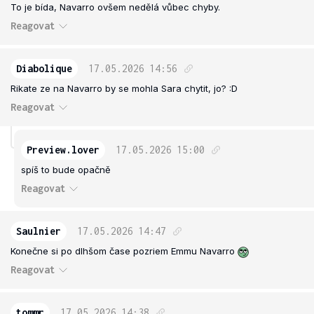
To je bída, Navarro ovšem nedělá vůbec chyby.
Reagovat
Diabolique
17.05.2026
14:56
Rikate ze na Navarro by se mohla Sara chytit, jo? :D
Reagovat
Preview.lover
17.05.2026
15:00
spíš to bude opačně
Reagovat
Saulnier
17.05.2026
14:47
Konečne si po dlhšom čase pozriem Emmu Navarro
Reagovat
tommr
17.05.2026
14:38