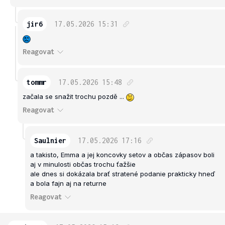
jir6
17.05.2026
15:31
Reagovat
tommr
17.05.2026
15:48
začala se snažit trochu pozdě ...
Reagovat
Saulnier
17.05.2026
17:16
a takisto, Emma a jej koncovky setov a občas zápasov boli
aj v minulosti občas trochu ťažšie
ale dnes si dokázala brať stratené podanie prakticky hneď
a bola fajn aj na returne
Reagovat