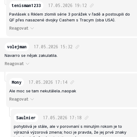
tenisman1233
17.05.2026
19:12
Pavlásek s Riklem zlomili série 3 porážek v řadě a postoupili do
QF přes nasazené dvojky Cashem s Tracym (oba USA).
Reagovat
volejman
17.05.2026
15:32
Navarro se nějak zakulatila.
Reagovat
Mony
17.05.2026
17:14
Ale moc se tam nekutálela..naopak
Reagovat
Saulnier
17.05.2026
17:18
pohyblivá je stále, ale v porovnaní s minulým rokom je to
výrazná výzorová zmena; hoci je pravda, že jej prvé znaky