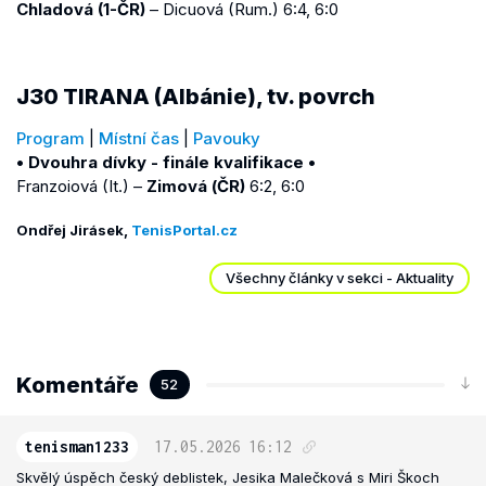
Chladová (1-ČR)
– Dicuová (Rum.) 6:4, 6:0
J30 TIRANA (Albánie), tv. povrch
Program
|
Místní čas
|
Pavouky
• Dvouhra dívky - finále kvalifikace •
Franzoiová (It.) –
Zimová (ČR)
6:2, 6:0
Ondřej Jirásek,
TenisPortal.cz
Všechny články v sekci - Aktuality
Komentáře
52
tenisman1233
17.05.2026
16:12
Skvělý úspěch český deblistek, Jesika Malečková s Miri Škoch