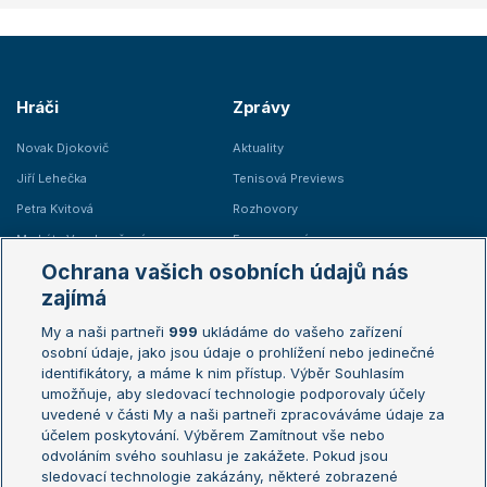
Hráči
Zprávy
Novak Djokovič
Aktuality
Jiří Lehečka
Tenisová Previews
Petra Kvitová
Rozhovory
Markéta Vondroušová
Express zprávy
Ochrana vašich osobních údajů nás
Iga Swiatek
zajímá
Marie Bouzková
My a naši partneři
999
ukládáme do vašeho zařízení
Žebříčky
Kalendář turnajů
osobní údaje, jako jsou údaje o prohlížení nebo jedinečné
identifikátory, a máme k nim přístup. Výběr Souhlasím
Žebříček ATP (muži)
Australian Open
umožňuje, aby sledovací technologie podporovaly účely
Žebříček WTA (ženy)
French Open
uvedené v části My a naši partneři zpracováváme údaje za
účelem poskytování. Výběrem Zamítnout vše nebo
Sázkařský žebříček
Wimbledon
odvoláním svého souhlasu je zakážete. Pokud jsou
US Open
sledovací technologie zakázány, některé zobrazené