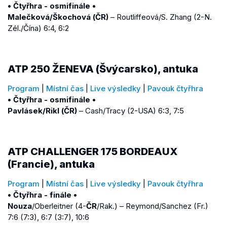
• Čtyřhra - osmifinále •
Malečková/Škochová (ČR)
– Routliffeová/S. Zhang (2-N.
Zél./Čína) 6:4, 6:2
ATP 250 ŽENEVA (Švýcarsko), antuka
Program
|
Místní čas
|
Live výsledky
|
Pavouk čtyřhra
• Čtyřhra - osmifinále •
Pavlásek/Rikl (ČR)
– Cash/Tracy (2-USA) 6:3, 7:5
ATP CHALLENGER 175 BORDEAUX
(Francie), antuka
Program
|
Místní čas
|
Live výsledky
|
Pavouk čtyřhra
• Čtyřhra - finále •
Nouza
/Oberleitner (4-
ČR
/Rak.) – Reymond/Sanchez (Fr.)
7:6 (7:3), 6:7 (3:7), 10:6