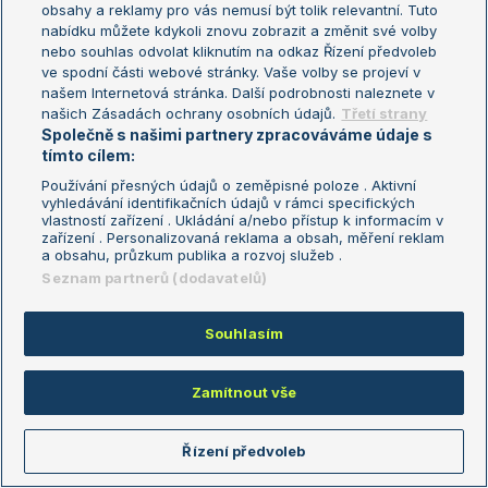
obsahy a reklamy pro vás nemusí být tolik relevantní. Tuto
Turnaj mistrů
nabídku můžete kdykoli znovu zobrazit a změnit své volby
Turnaj mistryň
nebo souhlas odvolat kliknutím na odkaz Řízení předvoleb
Aktualní trendy
ve spodní části webové stránky. Vaše volby se projeví v
našem Internetová stránka. Další podrobnosti naleznete v
našich Zásadách ochrany osobních údajů.
Třetí strany
Fotbalové přestupy
Společně s našimi partnery zpracováváme údaje s
Livesport Daily
tímto cílem:
LS Prague Open
Používání přesných údajů o zeměpisné poloze . Aktivní
vyhledávání identifikačních údajů v rámci specifických
vlastností zařízení . Ukládání a/nebo přístup k informacím v
zařízení . Personalizovaná reklama a obsah, měření reklam
a obsahu, průzkum publika a rozvoj služeb .
Podmínky užití
Nastavení soukromí
Seznam partnerů (dodavatelů)
GDPR a žurnalistika
Reklama
Informace o zpracování osobních
Kontakt
údajů
Souhlasím
Tiráž
Zamítnout vše
Copyright © 2008-2026 TenisPortal.cz. Využíváme zpravodajství ČTK.
Řízení předvoleb