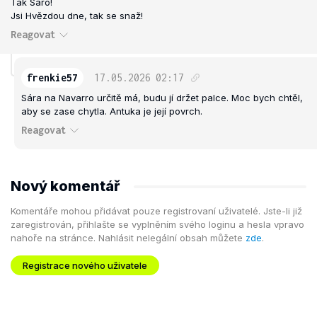
Tak Sáro!
Jsi Hvězdou dne, tak se snaž!
Reagovat
frenkie57
17.05.2026
02:17
Sára na Navarro určitě má, budu jí držet palce. Moc bych chtěl,
aby se zase chytla. Antuka je její povrch.
Reagovat
Nový komentář
Komentáře mohou přidávat pouze registrovaní uživatelé. Jste-li již
zaregistrován, přihlašte se vyplněním svého loginu a hesla vpravo
nahoře na stránce. Nahlásit nelegální obsah můžete
zde
.
Registrace nového uživatele