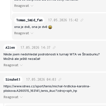
Reagovat
Tomas_Smid_fan
17.05.2026
15:42
ona je dvě, ona je dvě
Reagovat
Alien
17.05.2026
14:37
Nikde jsem nedohledal podrobnosti k turnaji WTA ve Štrasburku?
Možná ale ještě nezačal!
Reagovat
Sinuhet1
17.05.2026
04:03
https://www.idnes.cz/sport/tenis/michal-hrdlicka-karolina-
pliskova.A260515_163141_tenis_ikuc?zdroj=sph_hp
Reagovat