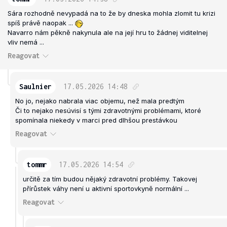
Sára rozhodně nevypadá na to že by dneska mohla zlomit tu krizi
spíš právě naopak ...
Navarro nám pěkně nakynula ale na její hru to žádnej viditelnej
vliv nemá ...
Reagovat
Saulnier
17.05.2026
14:48
No jo, nejako nabrala viac objemu, než mala predtým
Či to nejako nesúvisí s tými zdravotnými problémami, ktoré
spomínala niekedy v marci pred dlhšou prestávkou
Reagovat
tommr
17.05.2026
14:54
určitě za tím budou nějaký zdravotní problémy. Takovej
přírůstek váhy není u aktivní sportovkyně normální ...
Reagovat