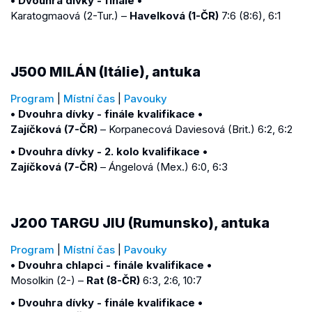
• Dvouhra dívky - finále •
Karatogmaová (2-Tur.) –
Havelková (1-ČR)
7:6 (8:6), 6:1
J500 MILÁN (Itálie), antuka
Program
|
Místní čas
|
Pavouky
• Dvouhra dívky - finále kvalifikace •
Zajíčková (7-ČR)
– Korpanecová Daviesová (Brit.) 6:2, 6:2
• Dvouhra dívky - 2. kolo kvalifikace •
Zajíčková (7-ČR)
– Ángelová (Mex.) 6:0, 6:3
J200 TARGU JIU (Rumunsko), antuka
Program
|
Místní čas
|
Pavouky
• Dvouhra chlapci - finále kvalifikace •
Mosolkin (2-) –
Rat (8-ČR)
6:3, 2:6, 10:7
• Dvouhra dívky - finále kvalifikace •