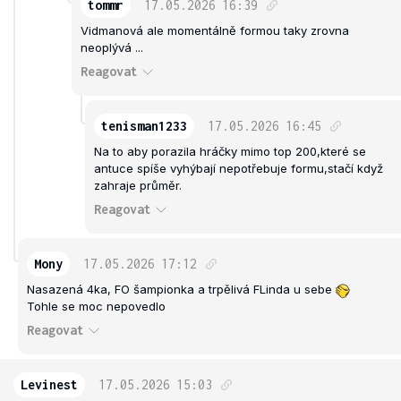
tommr
17.05.2026
16:39
Vidmanová ale momentálně formou taky zrovna
neoplývá ...
Reagovat
tenisman1233
17.05.2026
16:45
Na to aby porazila hráčky mimo top 200,které se
antuce spíše vyhýbají nepotřebuje formu,stačí když
zahraje průměr.
Reagovat
Mony
17.05.2026
17:12
Nasazená 4ka, FO šampionka a trpělivá FLinda u sebe
Tohle se moc nepovedlo
Reagovat
Levinest
17.05.2026
15:03