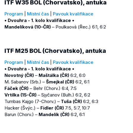
ITF W35 BOL (Chorvatsko), antuka
Program
|
Místní čas
|
Pavouk kvalifikace
• Dvouhra - 1. kolo kvalifikace •
Mandelíková (10-ČR)
– Poulkaová (Řec.) 6:1, 6:2
ITF M25 BOL (Chorvatsko), antuka
Program
|
Místní čas
|
Pavouk kvalifikace
• Dvouhra - 1. kolo kvalifikace •
Novotný (ČR)
–
Maštálka (ČR)
6:2, 6:0
M. Sabanov (Srb.) –
Šmejkal (ČR)
6:2, 6:1
Fáček (ČR)
– Behr (Chorv.) 6:4, 7:5
Vrtílka (15-ČR)
– Sjyčanov (Bulh.) 6:2, 6:2
Tumbas Kajgo (7-Chorv.) –
Tuša (ČR)
6:2, 6:3
Hacker (Švýc.) –
Fidler (ČR)
7:5, 5:7, 10:7
Barun (Chorv.) –
Mandelík (ČR)
6:2, 6:1