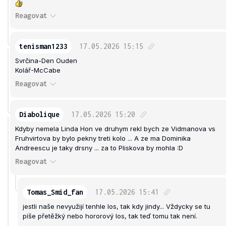
Reagovat
tenisman1233
17.05.2026
15:15
Svrčina-Den Ouden
Kolář-McCabe
Reagovat
Diabolique
17.05.2026
15:20
Kdyby nemela Linda Hon ve druhym rekl bych ze Vidmanova vs
Fruhvirtova by bylo pekny treti kolo ... A ze ma Dominika
Andreescu je taky drsny ... za to Pliskova by mohla :D
Reagovat
Tomas_Smid_fan
17.05.2026
15:41
jestli naše nevyužijí tenhle los, tak kdy jindy... Vždycky se tu
píše přetěžký nebo hororový los, tak teď tomu tak není.