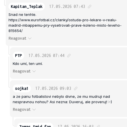
Kapitan_Teplak
17.05.2026
07:43
Snad ne tenhle.
https://www.eurofotbal.cz/clanky/ostuda-pro-lekare-v-realu-
madrid-mbappemu-pry-vysetrovali-prave-koleno-misto-leveho-
815654/
Reagovat
PTP
17.05.2026
07:44
Kdo umí, ten umí.
Reagovat
sojka1
17.05.2026
09:03
a ze panu fotbalistovi nebylo divne, ze mu mudruji nad
nespravnou nohou? Asi nezna: Duveruj, ale proveruj! :-)
Reagovat
Tomas_Smid_fan
17.05.2026
16:03