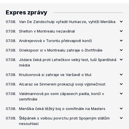
Expres zprávy
07.08.
Van De Zandschulp vyřadil Hurkacze, vyhlíží Menšíka
07.08.
Shelton v Montrealu nezaváhal
07.08.
Andrejevová v Torontu překvapivě končí
07.08.
Griekspoor si v Montrealu zahraje o čtvrtfinále
07.08.
Jódara čeká proti Lehečkovi velký test, tuší španělská
média
07.08.
Knutsonová si zahraje ve Varšavě o titul
07.08.
Alcaraz se Sinnerem prokazují svoji výjimečnost
07.08.
Valdmannová po osmi zápasech padla, končí v
semifinále
07.08.
Menšíka čeká těžký boj o osmifinále na Masters
07.08.
Štěpánek s volbou povrchu proti Spojeným státům
nesouhlasí