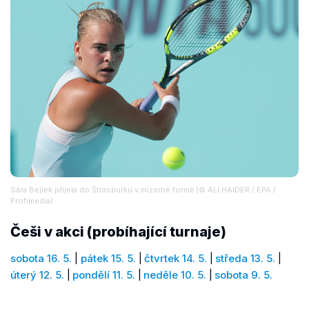
Sára Bejlek přijela do Štrasburku v mizerné formě (© ALI HAIDER / EPA /
Profimedia)
Češi v akci (probíhající turnaje)
sobota 16. 5.
|
pátek 15. 5.
|
čtvrtek 14. 5.
|
středa 13. 5.
|
úterý 12. 5.
|
pondělí 11. 5.
|
neděle 10. 5.
|
sobota 9. 5.