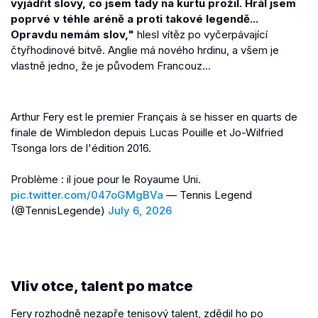
vyjádřit slovy, co jsem tady na kurtu prožil. Hrál jsem
poprvé v téhle aréně a proti takové legendě...
Opravdu nemám slov,"
hlesl vítěz po vyčerpávající
čtyřhodinové bitvě. Anglie má nového hrdinu, a všem je
vlastně jedno, že je původem Francouz...
Arthur Fery est le premier Français à se hisser en quarts de
finale de Wimbledon depuis Lucas Pouille et Jo-Wilfried
Tsonga lors de l'édition 2016.
Problème : il joue pour le Royaume Uni.
pic.twitter.com/047oGMgBVa
— Tennis Legend
(@TennisLegende)
July 6, 2026
Vliv otce, talent po matce
Fery rozhodně nezapře tenisový talent, zdědil ho po