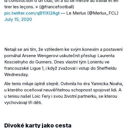
la construction d'un club, on a su se mettre au travail et en
tirer les leçons. » (@francefootball)
pic.twitter.com/qB11Xl2Agt
— Le Merlux (@Merlux_FCL)
July 15, 2020
Netajil se ani tím, že vzhledem ke svým konexím a postavení
pomáhal Arsene Wengerovi uskutečnit přestup Laurenta
Koscielnyho do Gunners. Dnes vlastní tým Lorientu ve
francouzské Ligue 1, i když zvažoval i vstup do Sheffieldu
Wednesday.
Ale tenis miluje úplně stejně. Ovlivnila ho éra Yannicka Noaha,
u kterého oceňoval neuvěřitelnou schopnost spojovat lidi. A
u tenisu našel Loic Fery i svou životní partnerku, se kterou
vychovávají tři děti.
Divoké karty jako cesta