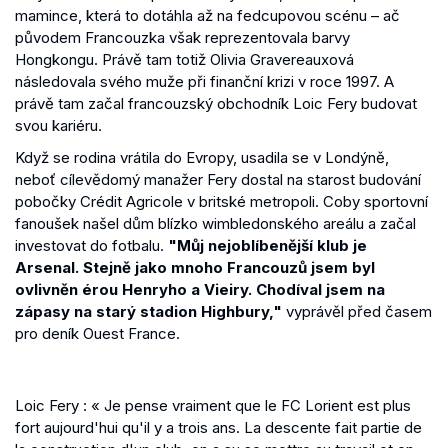
mamince, která to dotáhla až na fedcupovou scénu – ač
původem Francouzka však reprezentovala barvy
Hongkongu. Právě tam totiž Olivia Gravereauxová
následovala svého muže při finanční krizi v roce 1997. A
právě tam začal francouzský obchodník Loic Fery budovat
svou kariéru.
Když se rodina vrátila do Evropy, usadila se v Londýně,
neboť cílevědomý manažer Fery dostal na starost budování
pobočky Crédit Agricole v britské metropoli. Coby sportovní
fanoušek našel dům blízko wimbledonského areálu a začal
investovat do fotbalu.
"Můj nejoblíbenější klub je
Arsenal. Stejně jako mnoho Francouzů jsem byl
ovlivněn érou Henryho a Vieiry. Chodíval jsem na
zápasy na starý stadion Highbury,"
vyprávěl před časem
pro deník Ouest France.
Loic Fery : « Je pense vraiment que le FC Lorient est plus
fort aujourd'hui qu'il y a trois ans. La descente fait partie de