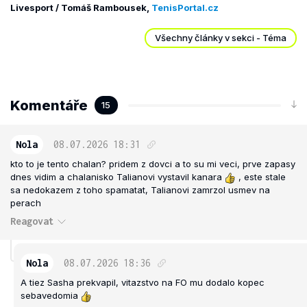
Livesport / Tomáš Rambousek,
TenisPortal.cz
Všechny články v sekci - Téma
Komentáře
15
Nola
08.07.2026
18:31
kto to je tento chalan? pridem z dovci a to su mi veci, prve zapasy
dnes vidim a chalanisko Talianovi vystavil kanara
, este stale
sa nedokazem z toho spamatat, Talianovi zamrzol usmev na
perach
Reagovat
Nola
08.07.2026
18:36
A tiez Sasha prekvapil, vitazstvo na FO mu dodalo kopec
sebavedomia