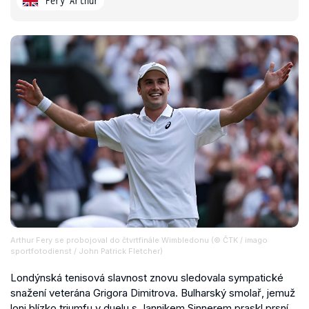
Fery Arthur
Arthur Fery se probojoval do čtvrtfinále Wimbledonu (© ČTK / imago
sportfotodienst / John Patrick Fletcher)
Londýnská tenisová slavnost znovu sledovala sympatické
snažení veterána Grigora Dimitrova. Bulharský smolař, jemuž
loni blízko triumfu v duelu s Jannikem Sinnerem praskl prsní