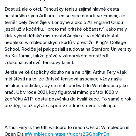
Dost už ale o otci. Fanoušky tenisu zajímá hlavně cesta
nejstaršího syna Arthura. Ten se sice narodil ve Francii, ale
téměř celý život žije v Londýně a okolo All England Clubu
jezdil už v kočárku. I proto má britské občanství. Jako malý
kluk vyhrál dětské mistrovství Anglie a i vzdělání dostal
nedaleko wimbledonských kurtů v prestižní King's College
School. Rodiče jej pak poslali studovat na Stanford University
do Kalifornie, takže právě v zámořském prostředí
zdokonaloval svůj tenisový talent.
Jenže velké úspěchy dlouho ne a ne přijít. Arthur Fery však
měl štěstí na to, že Britská tenisová asociace vždy našla
nějakou cestičku, aby se mohl podívat do Wimbledonu jako
hráč. Už v roce 2021, kdy figuroval mimo pořadí 1000 v
žebříčku ATP, dostal pozvánku do kvalifikace. To samé o rok
později, to už byl ale aspoň v sedmé stovce rankingu.
Arthur Fery is the 6th wildcard to reach QFs at Wimbledon in
Open Era
#Wimbledon
https://t.co/s2GGhbPnDn