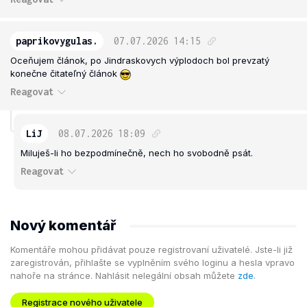
paprikovygulas.
07.07.2026
14:15
Oceňujem článok, po Jindraskovych výplodoch bol prevzatý
konečne čitateľný článok
Reagovat
LiJ
08.07.2026
18:09
Miluješ-li ho bezpodmínečně, nech ho svobodně psát.
Reagovat
Nový komentář
Komentáře mohou přidávat pouze registrovaní uživatelé. Jste-li již
zaregistrován, přihlašte se vyplněním svého loginu a hesla vpravo
nahoře na stránce. Nahlásit nelegální obsah můžete
zde
.
Registrace nového uživatele