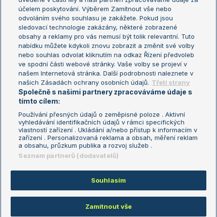
US Open
účelem poskytování. Výběrem Zamítnout vše nebo
odvoláním svého souhlasu je zakážete. Pokud jsou
Turnaj mistrů
sledovací technologie zakázány, některé zobrazené
Turnaj mistryň
obsahy a reklamy pro vás nemusí být tolik relevantní. Tuto
Aktualní trendy
nabídku můžete kdykoli znovu zobrazit a změnit své volby
nebo souhlas odvolat kliknutím na odkaz Řízení předvoleb
ve spodní části webové stránky. Vaše volby se projeví v
Fotbalové přestupy
našem Internetová stránka. Další podrobnosti naleznete v
Livesport Daily
našich Zásadách ochrany osobních údajů.
Třetí strany
Společně s našimi partnery zpracováváme údaje s
LS Prague Open
tímto cílem:
Používání přesných údajů o zeměpisné poloze . Aktivní
vyhledávání identifikačních údajů v rámci specifických
vlastností zařízení . Ukládání a/nebo přístup k informacím v
Podmínky užití
Nastavení soukromí
zařízení . Personalizovaná reklama a obsah, měření reklam
GDPR a žurnalistika
Reklama
a obsahu, průzkum publika a rozvoj služeb .
Informace o zpracování osobních
Kontakt
Seznam partnerů (dodavatelů)
údajů
Tiráž
Souhlasím
Copyright © 2008-2026 TenisPortal.cz. Využíváme zpravodajství ČTK.
Zamítnout vše