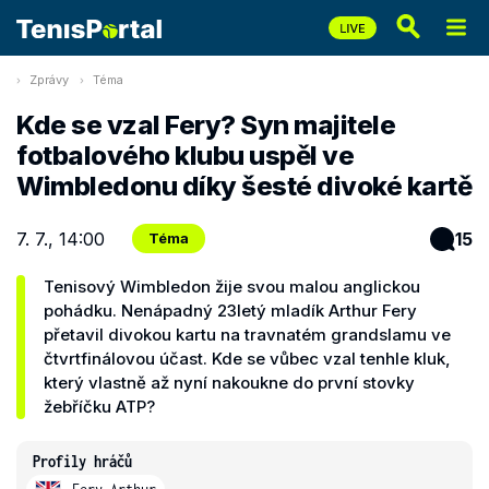
Zprávy
Téma
Kde se vzal Fery? Syn majitele
fotbalového klubu uspěl ve
Wimbledonu díky šesté divoké kartě
7. 7., 14:00
15
Téma
Tenisový Wimbledon žije svou malou anglickou
pohádku. Nenápadný 23letý mladík Arthur Fery
přetavil divokou kartu na travnatém grandslamu ve
čtvrtfinálovou účast. Kde se vůbec vzal tenhle kluk,
který vlastně až nyní nakoukne do první stovky
žebříčku ATP?
Profily hráčů