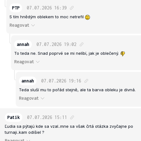
PTP
07.07.2026
16:39
S tím hnědým oblekem to moc netrefil
Reagovat
annah
07.07.2026
19:02
To teda ne. Snad poprvé se mi nelíbí, jak je oblečený.
Reagovat
annah
07.07.2026
19:16
Teda sluší mu to pořád stejně, ale ta barva obleku je divná.
Reagovat
Patik
07.07.2026
15:11
Ľudia sa pýtajú kde sa vzal..mne sa však črtá otázka zvyčajne po
turnaji..kam odišiel ?
Reagovat