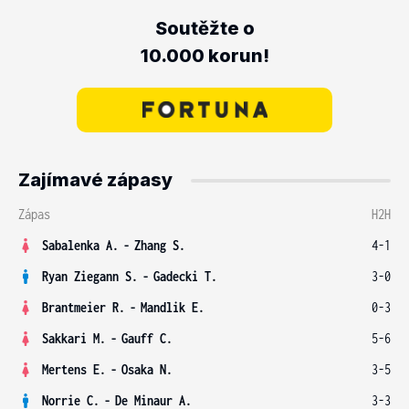
Soutěžte o
10.000 korun!
Zajímavé zápasy
Zápas
H2H
Sabalenka A.
-
Zhang S.
4-1
Ryan Ziegann S.
-
Gadecki T.
3-0
Brantmeier R.
-
Mandlik E.
0-3
Sakkari M.
-
Gauff C.
5-6
Mertens E.
-
Osaka N.
3-5
Norrie C.
-
De Minaur A.
3-3