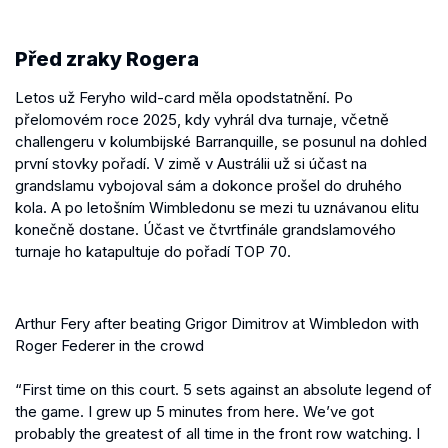
Před zraky Rogera
Letos už Feryho wild-card měla opodstatnění. Po
přelomovém roce 2025, kdy vyhrál dva turnaje, včetně
challengeru v kolumbijské Barranquille, se posunul na dohled
první stovky pořadí. V zimě v Austrálii už si účast na
grandslamu vybojoval sám a dokonce prošel do druhého
kola. A po letošním Wimbledonu se mezi tu uznávanou elitu
konečně dostane. Účast ve čtvrtfinále grandslamového
turnaje ho katapultuje do pořadí TOP 70.
Arthur Fery after beating Grigor Dimitrov at Wimbledon with
Roger Federer in the crowd
“First time on this court. 5 sets against an absolute legend of
the game. I grew up 5 minutes from here. We’ve got
probably the greatest of all time in the front row watching. I