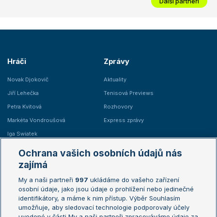
Další partneři
Hráči
Zprávy
Novak Djokovič
Aktuality
Jiří Lehečka
Tenisová Previews
Petra Kvitová
Rozhovory
Markéta Vondroušová
Express zprávy
Iga Swiatek
Marie Bouzková
Ochrana vašich osobních údajů nás
Žebříčky
Kalendář turnajů
zajímá
My a naši partneři
997
ukládáme do vašeho zařízení
Žebříček ATP (muži)
Australian Open
osobní údaje, jako jsou údaje o prohlížení nebo jedinečné
Žebříček WTA (ženy)
French Open
identifikátory, a máme k nim přístup. Výběr Souhlasím
umožňuje, aby sledovací technologie podporovaly účely
Sázkařský žebříček
Wimbledon
uvedené v části My a naši partneři zpracováváme údaje za