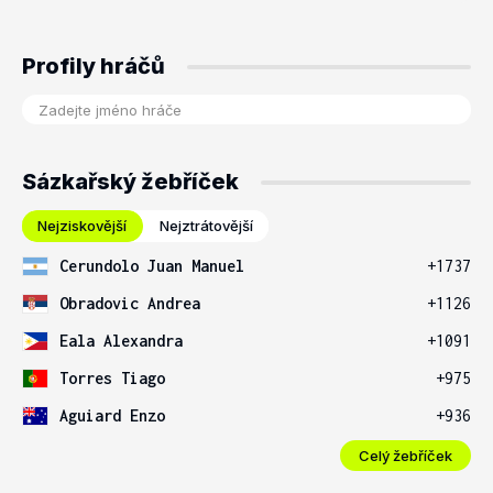
Profily hráčů
Sázkařský žebříček
Nejziskovější
Nejztrátovější
Cerundolo Juan Manuel
+1737
Obradovic Andrea
+1126
Eala Alexandra
+1091
Torres Tiago
+975
Aguiard Enzo
+936
Celý žebříček