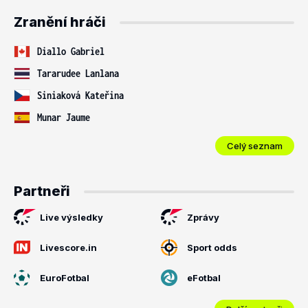
Zranění hráči
Diallo Gabriel
Tararudee Lanlana
Siniaková Kateřina
Munar Jaume
Celý seznam
Partneři
Live výsledky
Zprávy
Livescore.in
Sport odds
EuroFotbal
eFotbal