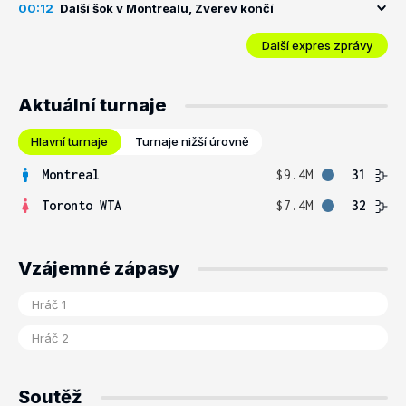
00:12
Další šok v Montrealu, Zverev končí
Další expres zprávy
Aktuální turnaje
Hlavní turnaje
Turnaje nižší úrovně
Montreal
$9.4M
31
Toronto WTA
$7.4M
32
Vzájemné zápasy
Soutěž