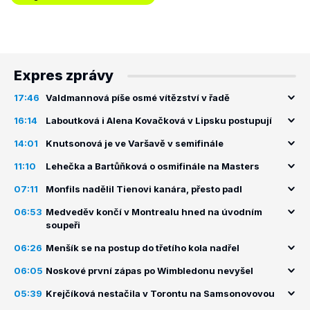
Expres zprávy
17:46
Valdmannová píše osmé vítězství v řadě
16:14
Laboutková i Alena Kovačková v Lipsku postupují
14:01
Knutsonová je ve Varšavě v semifinále
11:10
Lehečka a Bartůňková o osmifinále na Masters
07:11
Monfils nadělil Tienovi kanára, přesto padl
06:53
Medveděv končí v Montrealu hned na úvodním
soupeři
06:26
Menšík se na postup do třetího kola nadřel
06:05
Noskové první zápas po Wimbledonu nevyšel
05:39
Krejčíková nestačila v Torontu na Samsonovovou