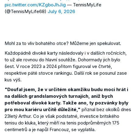
pic.twitter.com/KZgboJhJig
— TennisMyLife
(@TennisMyLife68)
July 6, 2026
Mohl za to vliv bohatého otce? Můžeme jen spekulovat.
Každopádně divoké karty následovaly i v dalších ročnících,
to už ale rovnou do hlavní soutěže. Dohormady jich bylo
šest. V roce 2023 a 2024 přitom figuroval ve čtvrté,
respektive páté stovce rankingu. Další rok se posunul zase
kus výš.
"Doufal jsem, že v určitém okamžiku budu moci hrát i
na dalších grandslamových turnajích, aniž bych
potřeboval divoké karty. Takže ano, ty pozvánky byly
pro mou kariéru určitě důležité,"
přiznal bez okolků dnes
23letý Arthur. Co je však podstatné, investice britského
tenisu do kluka, který měří na tenis podprůměrných 175
centimetrů a je napůl Francouz, se vyplatila.