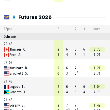
Futures 2026
Zápas
S
1
2
3
Kurs
Dohrané
22:40
Thurgur C.
2
6
3
6
3.73
Peck J.
1
4
6
1
1.21
22:00
Kuzuhara B.
2
6
7
1.21
4
Brockett S.
0
3
6
3.71
21:40
Legout T.
2
6
3
6
1.04
Roberts J.
1
4
6
4
7.79
21:40
Gorzny S.
2
7
7
1.49
3
2