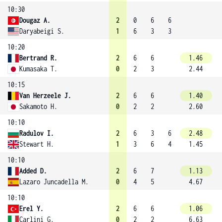
10:30
Dougaz A.
2
0
6
6
Daryabeigi S.
1
6
3
3
10:20
Bertrand R.
2
6
6
1.46
Kumasaka T.
0
2
3
2.44
10:15
Van Herzeele J.
2
6
6
1.40
Sakamoto H.
0
2
2
2.60
10:10
Radulov I.
2
6
3
6
2.48
Stewart H.
1
3
6
4
1.45
10:10
Added D.
2
6
7
1.13
Lazaro Juncadella M.
0
4
5
4.67
10:10
Erel Y.
2
6
6
1.06
Carlini G.
0
2
2
6.63