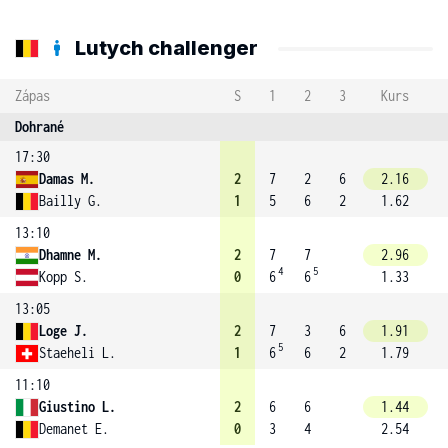
Lutych challenger
Zápas
S
1
2
3
Kurs
Dohrané
17:30
Damas M.
2
7
2
6
2.16
Bailly G.
1
5
6
2
1.62
13:10
Dhamne M.
2
7
7
2.96
4
5
Kopp S.
0
6
6
1.33
13:05
Loge J.
2
7
3
6
1.91
5
Staeheli L.
1
6
6
2
1.79
11:10
Giustino L.
2
6
6
1.44
Demanet E.
0
3
4
2.54