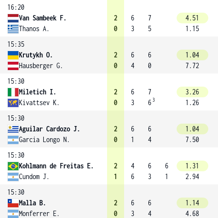
16:20
Van Sambeek F.
2
6
7
4.51
Thanos A.
0
3
5
1.15
15:35
Krutykh O.
2
6
6
1.04
Hausberger G.
0
4
0
7.72
15:30
Miletich I.
2
6
7
3.26
3
Kivattsev K.
0
3
6
1.26
15:30
Aguilar Cardozo J.
2
6
6
1.04
Garcia Longo N.
0
1
4
7.50
15:30
Kohlmann de Freitas E.
2
4
6
6
1.31
Cundom J.
1
6
3
1
2.94
15:30
Malla B.
2
6
6
1.14
Monferrer E.
0
3
4
4.68