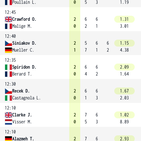
Poullain L.
0
5
3
1.19
12:45
Crawford O.
2
6
6
1.31
Malige M.
0
2
1
3.01
12:40
Siniakov D.
2
5
6
6
1.15
Mueller C.
1
7
1
2
4.38
12:35
Spiridon D.
2
6
6
2.09
Berard T.
0
4
2
1.64
12:30
Recek D.
2
6
6
1.67
Castagnola L.
0
1
3
2.03
12:10
Clarke J.
2
7
6
1.02
Visser M.
0
5
3
8.89
12:10
Alazmeh T.
2
7
6
2.93