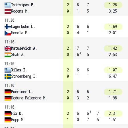
Tsitsipas P.
2
6
7
1.26
Rocens M.
0
1
5
3.25
11:30
Lagerbohm L.
2
6
6
1.69
Homola P.
0
4
1
2.01
11:10
Matusevich A.
2
7
7
1.42
4
Shah A.
0
6
5
2.53
11:10
Xilas I.
2
6
6
1.07
Stroemberg I.
0
1
1
6.47
11:10
Poertner L.
2
6
6
1.71
Dedura-Palomero M.
0
3
2
1.98
11:10
3
Fix D.
2
6
6
7
2.31
Hopp M.
1
0
7
5
1.51