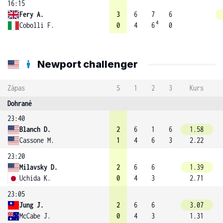
16:15
Fery A.
3
6
7
6
4
Cobolli F.
0
4
6
0
Newport challenger
Zápas
S
1
2
3
Kurs
Dohrané
23:40
Blanch D.
2
6
1
6
1.58
Cassone M.
1
4
6
3
2.22
23:20
Milavsky D.
2
6
6
1.39
Uchida K.
0
4
3
2.71
23:05
Jung J.
2
6
6
3.07
McCabe J.
0
4
3
1.31