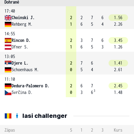
Dohrané
17:40
Choinski J.
2
2
7
6
1.56
Rehberg M.
1
6
5
4
2.26
14:55
Rincon D.
2
3
7
6
3.45
Ofner S.
1
6
5
3
1.26
13:05
Djere L.
2
7
6
1.41
Schoenhaus M.
0
5
4
2.61
11:10
Dedura-Palomero D.
2
6
7
2.45
3
Svrčina D.
0
3
6
1.48
Iasi challenger
Zápas
S
1
2
3
Kurs