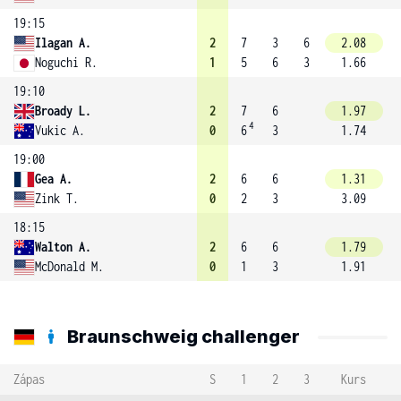
19:15
Ilagan A.
2
7
3
6
2.08
Noguchi R.
1
5
6
3
1.66
19:10
Broady L.
2
7
6
1.97
4
Vukic A.
0
6
3
1.74
19:00
Gea A.
2
6
6
1.31
Zink T.
0
2
3
3.09
18:15
Walton A.
2
6
6
1.79
McDonald M.
0
1
3
1.91
Braunschweig challenger
Zápas
S
1
2
3
Kurs