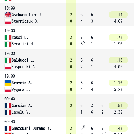
10:00
Gschwendtner J.
2
6
6
1.14
Sterniczuk O.
0
4
3
4.69
10:00
Rossi L.
2
7
6
1.78
5
Serafini M.
0
6
1
1.90
10:00
Balducci L.
2
6
6
1.18
Kasperski A.
0
2
1
4.06
10:00
Braynin A.
2
6
6
1.10
Wygona J.
0
4
4
5.23
09:40
Garcian A.
2
6
3
6
1.51
Lapalu V.
1
1
6
2
2.32
09:40
6
Ghazouani Durand Y.
2
6
6
7
1.43
7