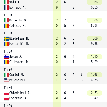
Weis A.
2
6
6
1.06
Bonnaud A.
0
1
2
6.55
11:30
Mirarchi W.
2
7
6
1.06
Golescu R.
0
5
0
6.93
11:30
Bladelius H.
2
6
6
1.00
Mortasifu M.
0
2
3
9.38
11:30
Jeran A.
2
6
6
1.10
Ciobotaru D.
0
1
1
5.29
11:30
Catini N.
2
6
3
6
1.06
McDonald B.
1
2
6
3
6.75
11:30
Chlodnicki J.
2
6
6
2.53
Bojarski A.
0
4
3
1.42
11:30