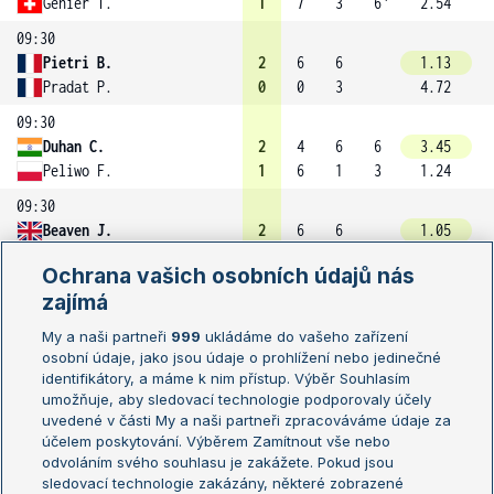
Genier T.
1
7
3
6
2.54
09:30
Pietri B.
2
6
6
1.13
Pradat P.
0
0
3
4.72
09:30
Duhan C.
2
4
6
6
3.45
Peliwo F.
1
6
1
3
1.24
09:30
Beaven J.
2
6
6
1.05
Hart J.
0
1
2
7.18
Ochrana vašich osobních údajů nás
09:30
zajímá
Shimanov O.
2
6
6
My a naši partneři
999
ukládáme do vašeho zařízení
Ciocca G.
0
2
4
osobní údaje, jako jsou údaje o prohlížení nebo jedinečné
09:00
identifikátory, a máme k nim přístup. Výběr Souhlasím
Andreescu S.
2
6
6
1.29
umožňuje, aby sledovací technologie podporovaly účely
uvedené v části My a naši partneři zpracováváme údaje za
Eichenseher D.
0
3
4
3.06
účelem poskytování. Výběrem Zamítnout vše nebo
09:00
odvoláním svého souhlasu je zakážete. Pokud jsou
Boros A.
2
6
6
1.31
sledovací technologie zakázány, některé zobrazené