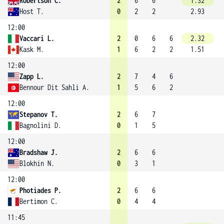
Robertson C.
2
6
6
1.32
Host T.
0
2
2
2.93
12:00
Vaccari L.
2
0
6
6
2.32
Kask M.
1
6
2
2
1.51
12:00
Zapp L.
2
7
4
6
Bennour Dit Sahli A.
1
5
6
2
12:00
Stepanov T.
2
6
7
Bagnolini D.
0
1
5
12:00
Bradshaw J.
2
6
6
Blokhin N.
0
3
1
12:00
Photiades P.
2
6
6
Bertimon C.
0
4
4
11:45