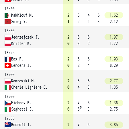
13:30
Makhlouf M.
2
6
4
6
1.62
Smiej Y.
1
2
6
3
2.12
13:30
Jedrzejczak J.
2
6
6
1.97
Knitter K.
0
3
2
1.72
13:25
Bax F.
2
6
6
1.03
Lenders J.
0
2
4
8.29
13:00
Kamrowski M.
2
6
6
2.77
Cherie Ligniere E.
0
4
3
1.35
13:00
Michnev P.
2
7
6
1.36
5
Seghetti S.
0
6
3
2.75
12:55
Becroft I.
2
7
6
3.85