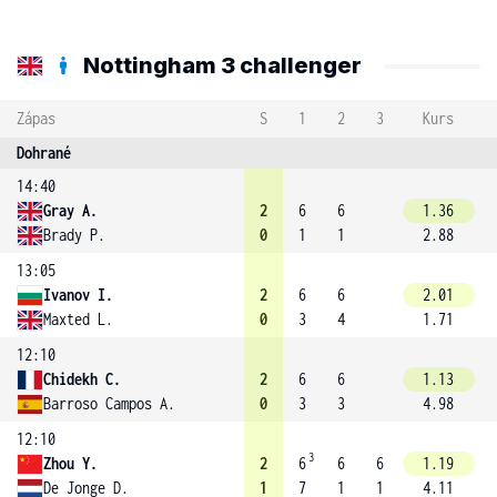
Nottingham 3 challenger
Zápas
S
1
2
3
Kurs
Dohrané
14:40
Gray A.
2
6
6
1.36
Brady P.
0
1
1
2.88
13:05
Ivanov I.
2
6
6
2.01
Maxted L.
0
3
4
1.71
12:10
Chidekh C.
2
6
6
1.13
Barroso Campos A.
0
3
3
4.98
12:10
3
Zhou Y.
2
6
6
6
1.19
De Jonge D.
1
7
1
1
4.11