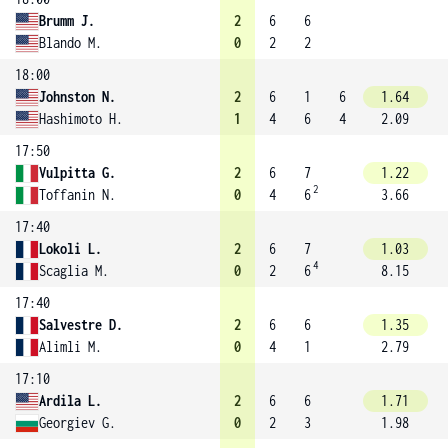
Brumm J.
2
6
6
Blando M.
0
2
2
18:00
Johnston N.
2
6
1
6
1.64
Hashimoto H.
1
4
6
4
2.09
17:50
Vulpitta G.
2
6
7
1.22
2
Toffanin N.
0
4
6
3.66
17:40
Lokoli L.
2
6
7
1.03
4
Scaglia M.
0
2
6
8.15
17:40
Salvestre D.
2
6
6
1.35
Alimli M.
0
4
1
2.79
17:10
Ardila L.
2
6
6
1.71
Georgiev G.
0
2
3
1.98