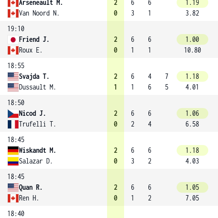
Arseneault M.
2
6
6
1.19
Van Noord N.
0
3
1
3.82
19:10
Friend J.
2
6
6
1.00
Roux E.
0
1
1
10.80
18:55
Svajda T.
2
6
4
7
1.18
Dussault M.
1
1
6
5
4.01
18:50
Nicod J.
2
6
6
1.06
Trufelli T.
0
2
4
6.58
18:45
Wiskandt M.
2
6
6
1.18
Salazar D.
0
3
2
4.03
18:45
Quan R.
2
6
6
1.05
Ren H.
0
1
2
7.05
18:40