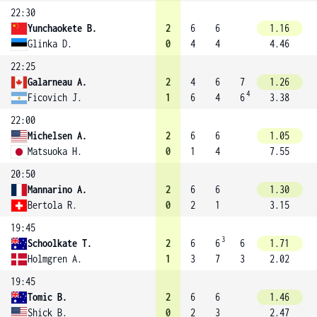
22:30
Yunchaokete B.
2
6
6
1.16
Glinka D.
0
4
4
4.46
22:25
Galarneau A.
2
4
6
7
1.26
4
Ficovich J.
1
6
4
6
3.38
22:00
Michelsen A.
2
6
6
1.05
Matsuoka H.
0
1
4
7.55
20:50
Mannarino A.
2
6
6
1.30
Bertola R.
0
2
1
3.15
19:45
3
Schoolkate T.
2
6
6
6
1.71
Holmgren A.
1
3
7
3
2.02
19:45
Tomic B.
2
6
6
1.46
Shick B.
0
2
3
2.47