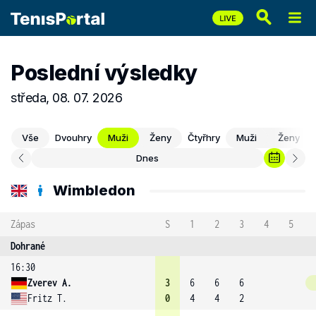
Poslední výsledky
středa, 08. 07. 2026
Vše
Dvouhry
Muži
Ženy
Čtyřhry
Muži
Ženy
Dnes
Wimbledon
Zápas
S
1
2
3
4
5
Dohrané
16:30
Zverev A.
3
6
6
6
Fritz T.
0
4
4
2