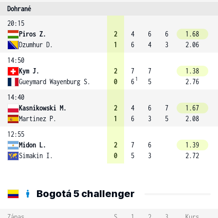
Dohrané
20:15
Piros Z.
2
4
6
6
1.68
Dzumhur D.
1
6
4
3
2.06
14:50
Kym J.
2
7
7
1.38
1
Gueymard Wayenburg S.
0
6
5
2.76
14:40
Kasnikowski M.
2
4
6
7
1.67
Martinez P.
1
6
3
5
2.08
12:55
Midon L.
2
7
6
1.39
Simakin I.
0
5
3
2.72
Bogotá 5 challenger
Zápas
S
1
2
3
Kurs