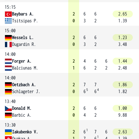
15:15
Baybars A.
2
6
6
2.65
Tsitsipas P.
0
3
2
1.39
15:00
Wessels L.
2
6
6
1.23
Dugardin R.
0
3
2
3.48
14:00
Forger A.
2
4
6
6
1.44
Balciunas M.
1
6
2
2
2.48
14:00
Oetzbach A.
2
7
7
1.86
5
4
Schlageter J.
0
6
6
1.82
13:40
Donald M.
2
6
6
1.00
Barbic A.
0
4
2
9.88
13:30
1
Iakubenko V.
2
6
7
6
2.63
1
Ouakaa A.
1
7
6
4
1.39