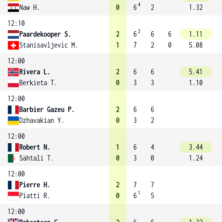
4
Naw H.
0
6
2
1.32
12:10
2
Paardekooper S.
2
6
6
6
1.11
Stanisavljevic M.
1
7
2
0
5.08
12:00
Rivera L.
2
6
6
5.41
Berkieta T.
0
3
3
1.10
12:00
Barbier Gazeu P.
2
6
6
Dzhavakian Y.
0
3
2
12:00
Robert N.
1
6
4
3.44
Sahtali T.
0
3
0
1.24
12:00
Pierre H.
2
7
7
1
Piatti R.
0
6
5
12:00