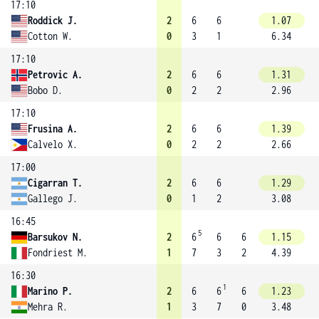
17:10
Roddick J.
2
6
6
1.07
Cotton W.
0
3
1
6.34
17:10
Petrovic A.
2
6
6
1.31
Bobo D.
0
2
2
2.96
17:10
Frusina A.
2
6
6
1.39
Calvelo X.
0
2
2
2.66
17:00
Cigarran T.
2
6
6
1.29
Gallego J.
0
1
2
3.08
16:45
5
Barsukov N.
2
6
6
6
1.15
Fondriest M.
1
7
3
2
4.39
16:30
1
Marino P.
2
6
6
6
1.23
Mehra R.
1
3
7
0
3.48