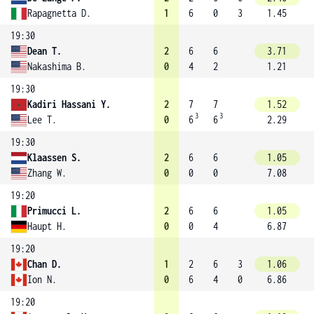
Rapagnetta D.
1
6
0
3
1.45
19:30
Dean T.
2
6
6
3.71
Nakashima B.
0
4
2
1.21
19:30
Kadiri Hassani Y.
2
7
7
1.52
3
3
Lee T.
0
6
6
2.29
19:30
Klaassen S.
2
6
6
1.05
Zhang W.
0
0
0
7.08
19:20
Primucci L.
2
6
6
1.05
Haupt H.
0
0
4
6.87
19:20
Chan D.
1
2
6
3
1.06
Ion N.
0
6
4
0
6.86
19:20