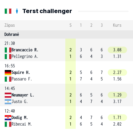
Terst challenger
Zápas
S
1
2
3
Kurs
Dohrané
21:30
Brancaccio R.
2
3
6
6
3.08
Pellegrino A.
1
6
4
3
1.31
16:55
Squire H.
2
5
6
7
2.27
Passaro F.
1
7
4
5
1.56
14:45
Neumayer L.
2
6
5
6
1.29
Justo G.
1
4
7
4
3.17
12:40
Dodig M.
2
4
7
6
1.71
Ribecai M.
1
6
5
4
2.02