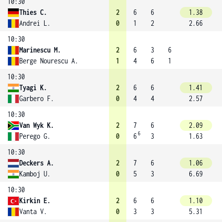
10:30
Thies C.
2
6
6
1.38
Andrei L.
0
1
2
2.66
10:30
Marinescu M.
2
6
3
6
Berge Nourescu A.
1
4
6
1
10:30
Tyagi K.
2
6
6
1.41
Garbero F.
0
4
4
2.57
10:30
Van Wyk K.
2
7
6
2.09
6
Perego G.
0
6
3
1.63
10:30
Deckers A.
2
7
6
1.06
Kamboj U.
0
5
3
6.69
10:30
Kirkin E.
2
6
6
1.10
Vanta V.
0
3
3
5.31