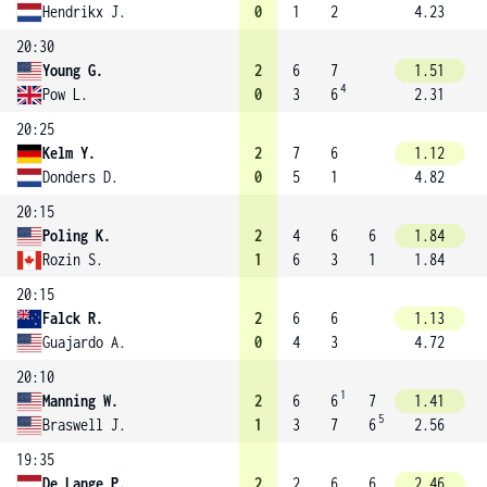
Hendrikx J.
0
1
2
4.23
20:30
Young G.
2
6
7
1.51
4
Pow L.
0
3
6
2.31
20:25
Kelm Y.
2
7
6
1.12
Donders D.
0
5
1
4.82
20:15
Poling K.
2
4
6
6
1.84
Rozin S.
1
6
3
1
1.84
20:15
Falck R.
2
6
6
1.13
Guajardo A.
0
4
3
4.72
20:10
1
Manning W.
2
6
6
7
1.41
5
Braswell J.
1
3
7
6
2.56
19:35
De Lange P.
2
2
6
6
2.46