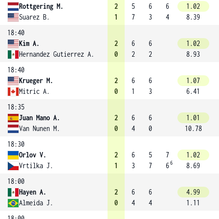
Rottgering M.
2
5
6
6
1.02
Suarez B.
1
7
3
4
8.39
18:40
Kim A.
2
6
6
1.02
Hernandez Gutierrez A.
0
2
2
8.93
18:40
Krueger M.
2
6
6
1.07
Mitric A.
0
1
3
6.41
18:35
Juan Mano A.
2
6
6
1.01
Van Nunen M.
0
4
0
10.78
18:30
Orlov V.
2
6
5
7
1.02
6
Vrtilka J.
1
3
7
6
8.69
18:00
Hayen A.
2
6
6
4.99
Almeida J.
0
4
4
1.11
18:00