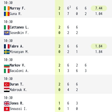
10:30
2
Murray F.
2
6
6
6
7.44
Guna R.
1
7
0
2
1.04
10:30
Cattaneo L.
2
6
6
Sosedkin F.
0
2
2
10:30
Fabre A.
2
6
6
1.84
Minasyan M.
0
2
1
1.84
10:30
Markov V.
2
6
2
6
Bacaloni A.
1
3
6
3
10:30
Duran T.
2
6
6
Mabrouk K.
0
4
2
10:30
Jones R.
1
6
3
Snoussi I.
0
1
0