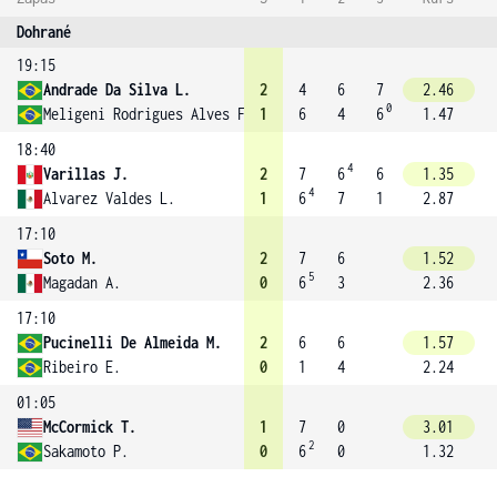
Dohrané
19:15
Andrade Da Silva L.
2
4
6
7
2.46
0
Meligeni Rodrigues Alves F.
1
6
4
6
1.47
18:40
4
Varillas J.
2
7
6
6
1.35
4
Alvarez Valdes L.
1
6
7
1
2.87
17:10
Soto M.
2
7
6
1.52
5
Magadan A.
0
6
3
2.36
17:10
Pucinelli De Almeida M.
2
6
6
1.57
Ribeiro E.
0
1
4
2.24
01:05
McCormick T.
1
7
0
3.01
2
Sakamoto P.
0
6
0
1.32