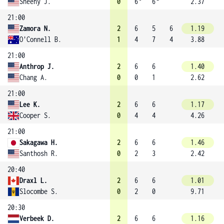
Sheehy J.
0
6
6
2.37
21:00
Zamora N.
2
6
5
6
1.19
O'Connell B.
1
4
7
4
3.88
21:00
Anthrop J.
2
6
6
1.40
Chang A.
0
0
1
2.62
21:00
Lee K.
2
6
6
1.17
Cooper S.
0
4
4
4.26
21:00
Sakagawa H.
2
6
6
1.46
Santhosh R.
0
2
3
2.42
20:40
Draxl L.
2
6
6
1.01
Slocombe S.
0
2
0
9.71
20:30
Verbeek D.
2
6
6
1.16