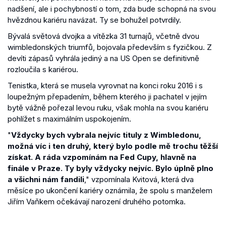
nadšení, ale i pochybností o tom, zda bude schopná na svou
hvězdnou kariéru navázat. Ty se bohužel potvrdily.
Bývalá světová dvojka a vítězka 31 turnajů, včetně dvou
wimbledonských triumfů, bojovala především s fyzičkou. Z
devíti zápasů vyhrála jediný a na US Open se definitivně
rozloučila s kariérou.
Tenistka, která se musela vyrovnat na konci roku 2016 i s
loupežným přepadením, během kterého ji pachatel v jejím
bytě vážně pořezal levou ruku, však mohla na svou kariéru
pohlížet s maximálním uspokojením.
"
Vždycky bych vybrala nejvíc tituly z Wimbledonu,
možná víc i ten druhý, který bylo podle mě trochu těžší
získat. A ráda vzpomínám na Fed Cupy, hlavně na
finále v Praze. Ty byly vždycky nejvíc. Bylo úplně plno
a všichni nám fandili
," vzpomínala Kvitová, která dva
měsíce po ukončení kariéry oznámila, že spolu s manželem
Jiřím Vaňkem očekávají narození druhého potomka.