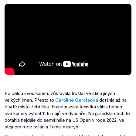
Po celou svou kariéru zůstávala trošku ve stínu jiných
velkých jmen. Přesto to
Caroline Garciaová
dotáhla až na
čtvrté místo žebříčku. Francouzská tenistka stihla během
své kariéry vyhrát 11 turnajů ve dvouhře. Na grandslamech to
dotáhla nejdále do semifinále na US Open v roce 2022, ve
stejném roce ovládla Turnaj mistryň.