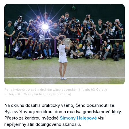
Petra Kvitová po svém druhém wimbledonském triumfu (@ Gareth
Fuller/POOL Wire / PA Images / Profimedia)
Na okruhu dosáhla prakticky všeho, čeho dosáhnout lze.
Byla světovou jedničkou, doma má dva grandslamové tituly.
Přesto za kariérou hvězdné
Simony Halepové
visí
nepříjemný stín dopingového skandálu.