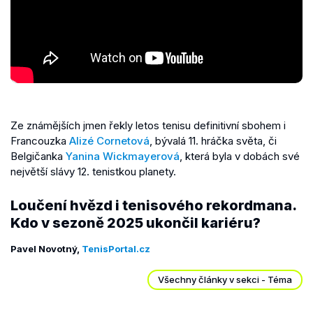
Ze známějších jmen řekly letos tenisu definitivní sbohem i
Francouzka
Alizé Cornetová
, bývalá 11. hráčka světa, či
Belgičanka
Yanina Wickmayerová
, která byla v dobách své
největší slávy 12. tenistkou planety.
Loučení hvězd i tenisového rekordmana.
Kdo v sezoně 2025 ukončil kariéru?
Pavel Novotný,
TenisPortal.cz
Všechny články v sekci - Téma