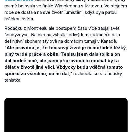
marně bojovala ve finále Wimbledonu s Kvitovou. Ve stejném
roce se dostala na své životní umístění, když byla pátou
hráčkou světa.
Rodačku z Montrealu ale postupem času více zaujal svět
šoubyznysu. Na okruhu vyhrála jediný turnaj a kariéře dala
definitivní sbohem stylově na domácím turnaji v Kanadě.
"
Ale pravdou je, že tenisový život je mimořádně těžký,
plný tvrdé práce a obětí. Tenisu jsem dala tolik a on
dal hodně mně, ale jsem připravená to nechat být a
dělat v životě jiné věci. Vždycky budu vděčná tomuto
sportu za všechno, co mi dal,
" rozloučila se s fanoušky
tenistka.