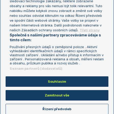
sledovací technologie zakázány, některé zobrazené
Turnaj mistryň
obsahy a reklamy pro vás nemusí být tolik relevantní. Tuto
Aktualní trendy
nabídku můžete kdykoli znovu zobrazit a změnit své volby
nebo souhlas odvolat kliknutím na odkaz Řízení předvoleb
ve spodní části webové stránky. Vaše volby se projeví v
Fotbalové přestupy
našem Internetová stránka. Další podrobnosti naleznete v
Livesport Daily
našich Zásadách ochrany osobních údajů.
Třetí strany
Společně s našimi partnery zpracováváme údaje s
LS Prague Open
tímto cílem:
Používání přesných údajů o zeměpisné poloze . Aktivní
vyhledávání identifikačních údajů v rámci specifických
vlastností zařízení . Ukládání a/nebo přístup k informacím v
Podmínky užití
Nastavení soukromí
zařízení . Personalizovaná reklama a obsah, měření reklam
GDPR a žurnalistika
Reklama
a obsahu, průzkum publika a rozvoj služeb .
Informace o zpracování osobních
Kontakt
Seznam partnerů (dodavatelů)
údajů
Tiráž
Souhlasím
Copyright © 2008-2026 TenisPortal.cz. Využíváme zpravodajství ČTK.
Zamítnout vše
Řízení předvoleb