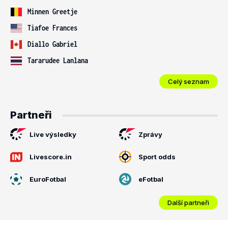
Minnen Greetje
Tiafoe Frances
Diallo Gabriel
Tararudee Lanlana
Celý seznam
Partneři
Live výsledky
Zprávy
Livescore.in
Sport odds
EuroFotbal
eFotbal
Další partneři