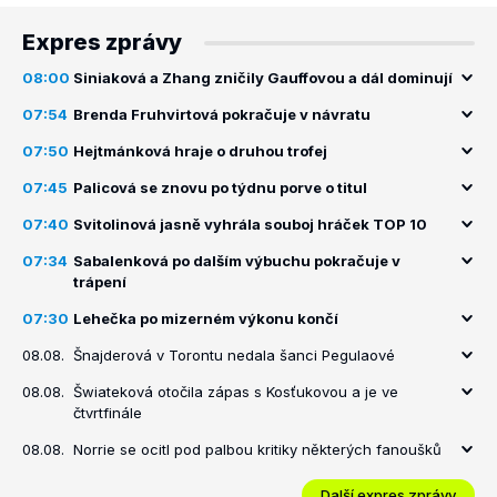
Expres zprávy
08:00
Siniaková a Zhang zničily Gauffovou a dál dominují
07:54
Brenda Fruhvirtová pokračuje v návratu
07:50
Hejtmánková hraje o druhou trofej
07:45
Palicová se znovu po týdnu porve o titul
07:40
Svitolinová jasně vyhrála souboj hráček TOP 10
07:34
Sabalenková po dalším výbuchu pokračuje v
trápení
07:30
Lehečka po mizerném výkonu končí
08.08.
Šnajderová v Torontu nedala šanci Pegulaové
08.08.
Šwiateková otočila zápas s Kosťukovou a je ve
čtvrtfinále
08.08.
Norrie se ocitl pod palbou kritiky některých fanoušků
Další expres zprávy