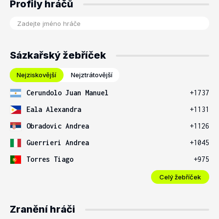
Profily hráčů
Sázkařský žebříček
Nejziskovější
Nejztrátovější
Cerundolo Juan Manuel
+1737
Eala Alexandra
+1131
Obradovic Andrea
+1126
Guerrieri Andrea
+1045
Torres Tiago
+975
Celý žebříček
Zranění hráči