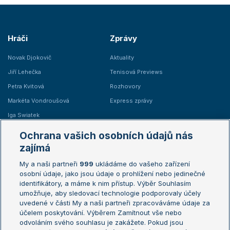
Hráči
Zprávy
Novak Djokovič
Aktuality
Jiří Lehečka
Tenisová Previews
Petra Kvitová
Rozhovory
Markéta Vondroušová
Express zprávy
Iga Swiatek
Marie Bouzková
Ochrana vašich osobních údajů nás
Žebříčky
Kalendář turnajů
zajímá
My a naši partneři
999
ukládáme do vašeho zařízení
Žebříček ATP (muži)
Australian Open
osobní údaje, jako jsou údaje o prohlížení nebo jedinečné
Žebříček WTA (ženy)
French Open
identifikátory, a máme k nim přístup. Výběr Souhlasím
umožňuje, aby sledovací technologie podporovaly účely
Sázkařský žebříček
Wimbledon
uvedené v části My a naši partneři zpracováváme údaje za
US Open
účelem poskytování. Výběrem Zamítnout vše nebo
odvoláním svého souhlasu je zakážete. Pokud jsou
Turnaj mistrů