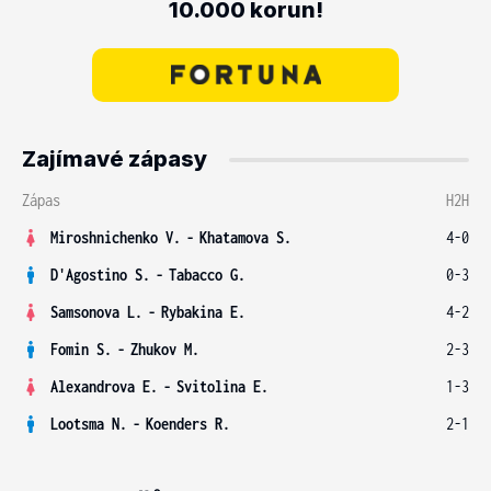
10.000 korun!
Zajímavé zápasy
Zápas
H2H
Miroshnichenko V.
-
Khatamova S.
4-0
D'Agostino S.
-
Tabacco G.
0-3
Samsonova L.
-
Rybakina E.
4-2
Fomin S.
-
Zhukov M.
2-3
Alexandrova E.
-
Svitolina E.
1-3
Lootsma N.
-
Koenders R.
2-1