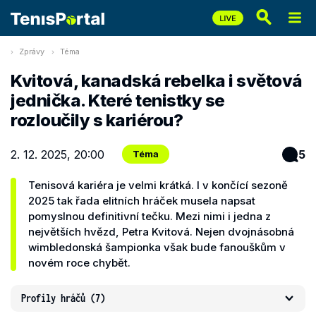
Zprávy
Téma
Kvitová, kanadská rebelka i světová
jednička. Které tenistky se
rozloučily s kariérou?
2. 12. 2025, 20:00
5
Téma
Tenisová kariéra je velmi krátká. I v končící sezoně
2025 tak řada elitních hráček musela napsat
pomyslnou definitivní tečku. Mezi nimi i jedna z
největších hvězd, Petra Kvitová. Nejen dvojnásobná
wimbledonská šampionka však bude fanouškům v
novém roce chybět.
Profily hráčů
(7)