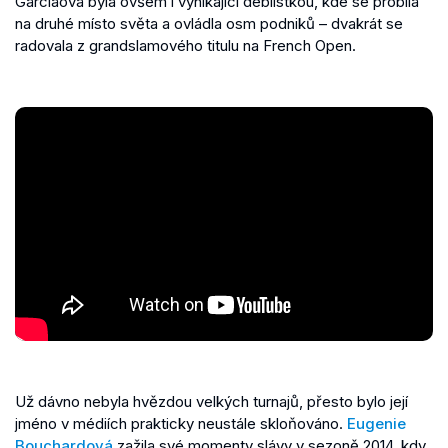
Garciaová byla ovšem i vynikající deblistkou, kde se probila
na druhé místo světa a ovládla osm podniků – dvakrát se
radovala z grandslamového titulu na French Open.
Už dávno nebyla hvězdou velkých turnajů, přesto bylo její
jméno v médiích prakticky neustále skloňováno.
Eugenie
Bouchardová
zažila své momenty slávy v sezoně 2014, kdy