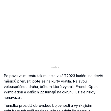
Po pozitivním testu tak musela v září 2023 kariéru na devět
měsíců přerušit, poté se na kurty vrátila. Na svou
veleúspěšnou dráhu, během které vyhrála French Open,
Wimbledon a dalších 22 turnajů na okruhu, už ale nikdy
nenavázala.
Tenistka proslulá obrovskou bojovností a vynikajícím
pohybem tak svůj poslední zápas odehrála doma v