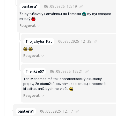
pantera1
06.08.2025
12:19
Že by fušovaly Lahvánimu do řemesla
by byl chlapec
mrzutý
Reagovat
Trojchyba_Mat
06.08.2025
12:35
Reagovat
frenkie57
06.08.2025
13:21
Ten Mohamed má tak charakteristický akustický
projev, že okamžitě poznám, kdo okupuje nebeské
křesílko, aniž bych ho viděl.
Reagovat
pantera1
06.08.2025
12:17