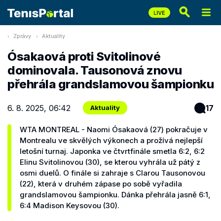
Zprávy
Aktuality
Ósakaová proti Svitolinové
dominovala. Tausonová znovu
přehrála grandslamovou šampionku
6. 8. 2025, 06:42
17
Aktuality
WTA MONTREAL - Naomi Ósakaová (27) pokračuje v
Montrealu ve skvělých výkonech a prožívá nejlepší
letošní turnaj. Japonka ve čtvrtfinále smetla 6:2, 6:2
Elinu Svitolinovou (30), se kterou vyhrála už pátý z
osmi duelů. O finále si zahraje s Clarou Tausonovou
(22), která v druhém zápase po sobě vyřadila
grandslamovou šampionku. Dánka přehrála jasně 6:1,
6:4 Madison Keysovou (30).