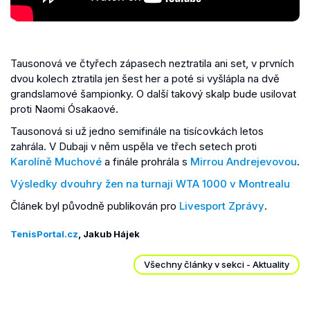
Tausonová ve čtyřech zápasech neztratila ani set, v prvních
dvou kolech ztratila jen šest her a poté si vyšlápla na dvě
grandslamové šampionky. O další takový skalp bude usilovat
proti Naomi Ósakaové.
Tausonová si už jedno semifinále na tisícovkách letos
zahrála. V Dubaji v něm uspěla ve třech setech proti
Karolíně Muchové
a finále prohrála s
Mirrou Andrejevovou
.
Výsledky dvouhry žen na turnaji WTA 1000 v Montrealu
Článek byl původně publikován pro
Livesport Zprávy
.
TenisPortal.cz
, Jakub Hájek
Všechny články v sekci - Aktuality