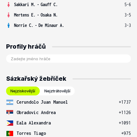
Sakkari M.
-
Gauff C.
5-6
Mertens E.
-
Osaka N.
3-5
Norrie C.
-
De Minaur A.
3-3
Profily hráčů
Sázkařský žebříček
Nejziskovější
Nejztrátovější
Cerundolo Juan Manuel
+1737
Obradovic Andrea
+1126
Eala Alexandra
+1091
Torres Tiago
+975