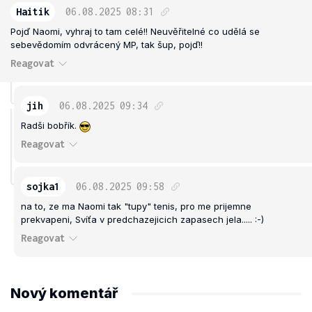
Haitik
06.08.2025
08:31
Pojď Naomi, vyhraj to tam celé!! Neuvěřitelné co udělá se
sebevědomím odvrácený MP, tak šup, pojď!!
Reagovat
jih
06.08.2025
09:34
Radši bobřík.
Reagovat
sojka1
06.08.2025
09:58
na to, ze ma Naomi tak "tupy" tenis, pro me prijemne
prekvapeni, Svíťa v predchazejicich zapasech jela..... :-)
Reagovat
Nový komentář