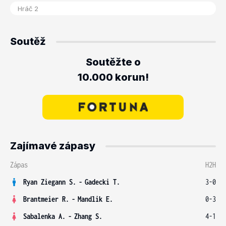
Soutěž
Soutěžte o
10.000 korun!
Zajímavé zápasy
Zápas
H2H
Ryan Ziegann S.
-
Gadecki T.
3-0
Brantmeier R.
-
Mandlik E.
0-3
Sabalenka A.
-
Zhang S.
4-1