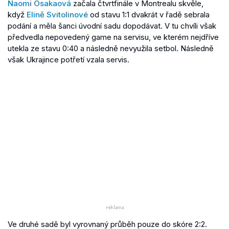
Naomi Ósakaová
začala čtvrtfinále v Montrealu skvěle,
když
Elině Svitolinové
od stavu 1:1 dvakrát v řadě sebrala
podání a měla šanci úvodní sadu dopodávat. V tu chvíli však
předvedla nepovedený game na servisu, ve kterém nejdříve
utekla ze stavu 0:40 a následně nevyužila setbol. Následně
však Ukrajince potřetí vzala servis.
Ve druhé sadě byl vyrovnaný průběh pouze do skóre 2:2.