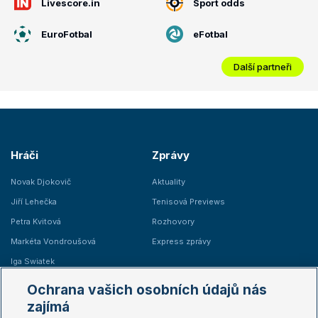
Livescore.in
Sport odds
EuroFotbal
eFotbal
Další partneři
Hráči
Zprávy
Novak Djokovič
Aktuality
Jiří Lehečka
Tenisová Previews
Petra Kvitová
Rozhovory
Markéta Vondroušová
Express zprávy
Iga Swiatek
Marie Bouzková
Ochrana vašich osobních údajů nás
Žebříčky
Kalendář turnajů
zajímá