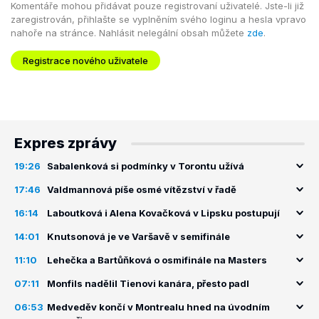
Komentáře mohou přidávat pouze registrovaní uživatelé. Jste-li již
zaregistrován, přihlašte se vyplněním svého loginu a hesla vpravo
nahoře na stránce. Nahlásit nelegální obsah můžete
zde
.
Registrace nového uživatele
Expres zprávy
19:26
Sabalenková si podmínky v Torontu užívá
17:46
Valdmannová píše osmé vítězství v řadě
16:14
Laboutková i Alena Kovačková v Lipsku postupují
14:01
Knutsonová je ve Varšavě v semifinále
11:10
Lehečka a Bartůňková o osmifinále na Masters
07:11
Monfils nadělil Tienovi kanára, přesto padl
06:53
Medveděv končí v Montrealu hned na úvodním