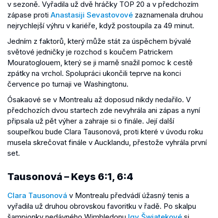
v sezoně. Vyřadila už dvě hráčky TOP 20 a v předchozím
zápase proti
Anastasiji Sevastovové
zaznamenala druhou
nejrychlejší výhru v kariéře, když postoupila za 49 minut.
Jedním z faktorů, který může stát za úspěchem bývalé
světové jedničky je rozchod s koučem Patrickem
Mouratoglouem, který se ji marně snažil pomoc k cestě
zpátky na vrchol. Spolupráci ukončili teprve na konci
července po turnaji ve Washingtonu.
Ósakaové se v Montrealu až doposud nikdy nedařilo. V
předchozích dvou startech zde nevyhrála ani zápas a nyní
připsala už pět výher a zahraje si o finále. Její další
soupeřkou bude Clara Tausonová, proti které v úvodu roku
musela skrečovat finále v Aucklandu, přestože vyhrála první
set.
Tausonová – Keys 6:1, 6:4
Clara Tausonová
v Montrealu předvádí úžasný tenis a
vyřadila už druhou obrovskou favoritku v řadě. Po skalpu
šampionky nedávného Wimbledonu
Igy Šwiatekové
si