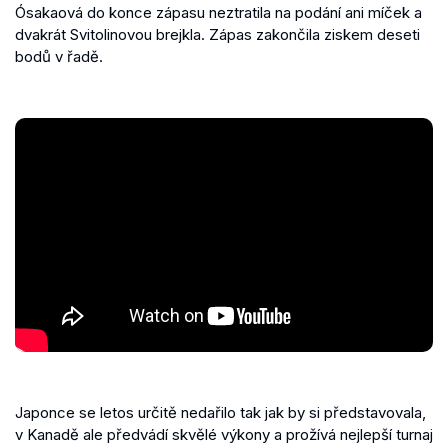
Ósakaová do konce zápasu neztratila na podání ani míček a
dvakrát Svitolinovou brejkla. Zápas zakončila ziskem deseti
bodů v řadě.
Japonce se letos určitě nedařilo tak jak by si představovala,
v Kanadě ale předvádí skvělé výkony a prožívá nejlepší turnaj