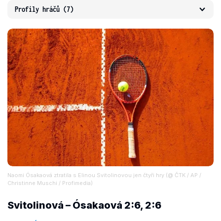
Profily hráčů
(7)
Naomi Ósakaová ztratila s Elinou Svitolinovou jen čtyři hry (@ ČTK / AP /
Christinne Muschi / Profimedia)
Svitolinová – Ósakaová 2:6, 2:6