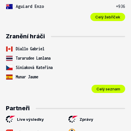
Aguiard Enzo
+936
Celý žebříček
Zranění hráči
Diallo Gabriel
Tararudee Lanlana
Siniaková Kateřina
Munar Jaume
Celý seznam
Partneři
Live výsledky
Zprávy