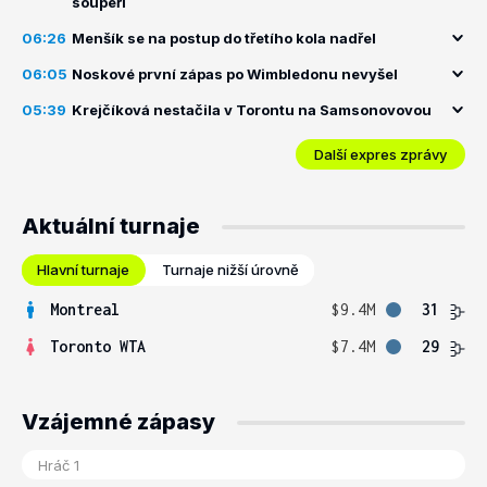
soupeři
06:26
Menšík se na postup do třetího kola nadřel
06:05
Noskové první zápas po Wimbledonu nevyšel
05:39
Krejčíková nestačila v Torontu na Samsonovovou
Další expres zprávy
Aktuální turnaje
Hlavní turnaje
Turnaje nižší úrovně
Montreal
$9.4M
31
Toronto WTA
$7.4M
29
Vzájemné zápasy