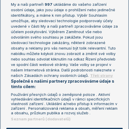
My a naši partneři
997
ukládáme do vašeho zařízení
Žebříček ATP (muži)
Australian Open
osobní údaje, jako jsou údaje o prohlížení nebo jedinečné
Žebříček WTA (ženy)
French Open
identifikátory, a máme k nim přístup. Výběr Souhlasím
umožňuje, aby sledovací technologie podporovaly účely
Sázkařský žebříček
Wimbledon
uvedené v části My a naši partneři zpracováváme údaje za
US Open
účelem poskytování. Výběrem Zamítnout vše nebo
odvoláním svého souhlasu je zakážete. Pokud jsou
Turnaj mistrů
sledovací technologie zakázány, některé zobrazené
Turnaj mistryň
obsahy a reklamy pro vás nemusí být tolik relevantní. Tuto
Aktualní trendy
nabídku můžete kdykoli znovu zobrazit a změnit své volby
nebo souhlas odvolat kliknutím na odkaz Řízení předvoleb
ve spodní části webové stránky. Vaše volby se projeví v
Fotbalové přestupy
našem Internetová stránka. Další podrobnosti naleznete v
Livesport Daily
našich Zásadách ochrany osobních údajů.
Třetí strany
Společně s našimi partnery zpracováváme údaje s
LS Prague Open
tímto cílem:
Používání přesných údajů o zeměpisné poloze . Aktivní
vyhledávání identifikačních údajů v rámci specifických
vlastností zařízení . Ukládání a/nebo přístup k informacím v
Podmínky užití
Nastavení soukromí
zařízení . Personalizovaná reklama a obsah, měření reklam
GDPR a žurnalistika
Reklama
a obsahu, průzkum publika a rozvoj služeb .
Informace o zpracování osobních
Kontakt
Seznam partnerů (dodavatelů)
údajů
Tiráž