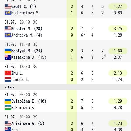
Gauff C. (1)
2
4
7
6
1.27
Kudermetova V.
1
6
5
2
3.89
31.07.
20:10
3K
Kessler M. (28)
2
7
6
3.75
5
Andreeva M. (4)
0
6
4
1.28
31.07.
18:40
3K
Kostyuk M. (24)
2
3
6
7
1.60
4
Kasatkina D. (15)
1
6
3
6
2.37
31.07.
18:40
3K
Zhu L.
2
6
6
2.13
Lamens S.
0
2
2
1.74
2. kolo
31.07.
04:00
2K
Svitolina E. (10)
2
7
6
1.20
Rakhimova K.
0
5
2
4.78
31.07.
02:00
2K
Anisimova A. (5)
2
6
7
1.23
5
Sun L.
0
4
6
4.38