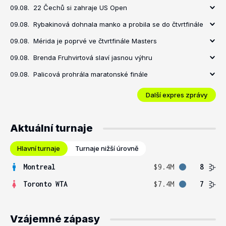
09.08.
22 Čechů si zahraje US Open
09.08.
Rybakinová dohnala manko a probila se do čtvrtfinále
09.08.
Mérida je poprvé ve čtvrtfinále Masters
09.08.
Brenda Fruhvirtová slaví jasnou výhru
09.08.
Palicová prohrála maratonské finále
Další expres zprávy
Aktuální turnaje
Hlavní turnaje
Turnaje nižší úrovně
Montreal
$9.4M
8
Toronto WTA
$7.4M
7
Vzájemné zápasy