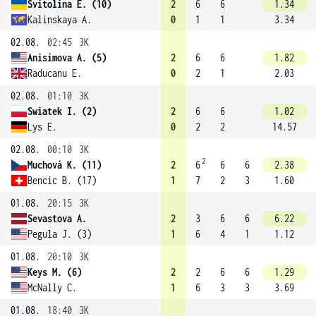
Svitolina E. (10)
2
6
6
1.34
Kalinskaya A.
0
1
1
3.34
02.08.
02:45
3K
Anisimova A. (5)
2
6
6
1.82
Raducanu E.
0
2
1
2.03
02.08.
01:10
3K
Swiatek I. (2)
2
6
6
1.02
Lys E.
0
2
2
14.57
02.08.
00:10
3K
2
Muchová K. (11)
2
6
6
6
2.38
Bencic B. (17)
1
7
2
3
1.60
01.08.
20:15
3K
Sevastova A.
2
3
6
6
6.22
Pegula J. (3)
1
6
4
1
1.12
01.08.
20:10
3K
Keys M. (6)
2
2
6
6
1.29
McNally C.
1
6
3
3
3.69
01.08.
18:40
3K