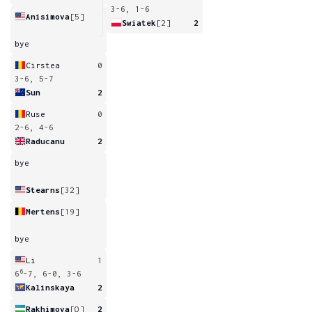
3-6, 1-6
Anisimova
[5]
Swiatek
[2]
2
bye
Cirstea
0
3-6, 5-7
Sun
2
Ruse
0
2-6, 4-6
Raducanu
2
bye
Stearns
[32]
Mertens
[19]
bye
Li
1
6
6
-7, 6-0, 3-6
Kalinskaya
2
Rakhimova
[Q]
2