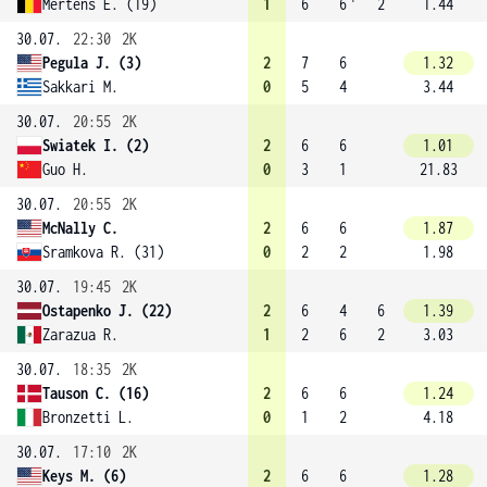
Mertens E. (19)
1
6
6
2
1.44
30.07.
22:30
2K
Pegula J. (3)
2
7
6
1.32
Sakkari M.
0
5
4
3.44
30.07.
20:55
2K
Swiatek I. (2)
2
6
6
1.01
Guo H.
0
3
1
21.83
30.07.
20:55
2K
McNally C.
2
6
6
1.87
Sramkova R. (31)
0
2
2
1.98
30.07.
19:45
2K
Ostapenko J. (22)
2
6
4
6
1.39
Zarazua R.
1
2
6
2
3.03
30.07.
18:35
2K
Tauson C. (16)
2
6
6
1.24
Bronzetti L.
0
1
2
4.18
30.07.
17:10
2K
Keys M. (6)
2
6
6
1.28