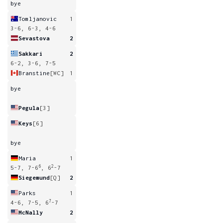
bye
Tomljanovic
1
3-6, 6-3, 4-6
Sevastova
2
Sakkari
2
6-2, 3-6, 7-5
Branstine
[WC]
1
bye
Pegula
[3]
Keys
[6]
bye
Maria
1
6
2
5-7, 7-6
, 6
-7
Siegemund
[Q]
2
Parks
1
7
4-6, 7-5, 6
-7
McNally
2