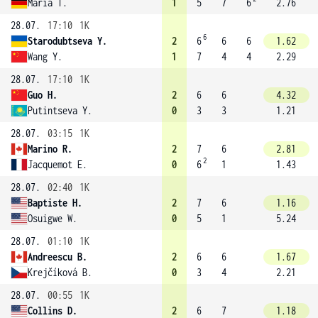
Maria T.
1
5
7
6
2.76
28.07.
17:10
1K
6
Starodubtseva Y.
2
6
6
6
1.62
Wang Y.
1
7
4
4
2.29
28.07.
17:10
1K
Guo H.
2
6
6
4.32
Putintseva Y.
0
3
3
1.21
28.07.
03:15
1K
Marino R.
2
7
6
2.81
2
Jacquemot E.
0
6
1
1.43
28.07.
02:40
1K
Baptiste H.
2
7
6
1.16
Osuigwe W.
0
5
1
5.24
28.07.
01:10
1K
Andreescu B.
2
6
6
1.67
Krejčíková B.
0
3
4
2.21
28.07.
00:55
1K
Collins D.
2
6
7
1.18