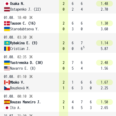
Osaka N.
2
6
6
1.48
Ostapenko J. (22)
0
2
4
2.70
01.08.
18:40
3K
Tauson C. (16)
2
6
6
1.30
Starodubtseva Y.
0
3
0
3.60
01.08.
03:30
3K
Rybakina E. (9)
2
6
7
1.14
5
Cristian J.
0
0
6
5.87
01.08.
02:35
3K
Yastremska D. (30)
2
7
6
2.48
Navarro E. (8)
0
5
4
1.56
01.08.
01:10
3K
Mboko V.
2
1
6
6
1.67
Bouzková M.
1
6
3
0
2.25
01.08.
00:10
3K
Bouzas Maneiro J.
2
4
7
6
1.50
Ito A.
1
6
5
3
2.65
31.07.
21:30
3K