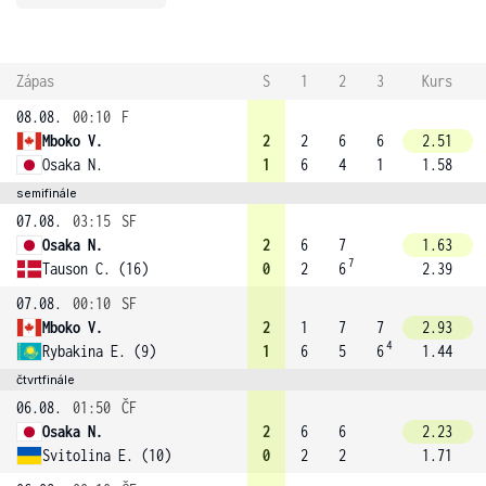
Zápas
S
1
2
3
Kurs
08.08.
00:10
F
Mboko V.
2
2
6
6
2.51
Osaka N.
1
6
4
1
1.58
semifinále
07.08.
03:15
SF
Osaka N.
2
6
7
1.63
7
Tauson C. (16)
0
2
6
2.39
07.08.
00:10
SF
Mboko V.
2
1
7
7
2.93
4
Rybakina E. (9)
1
6
5
6
1.44
čtvrtfinále
06.08.
01:50
ČF
Osaka N.
2
6
6
2.23
Svitolina E. (10)
0
2
2
1.71