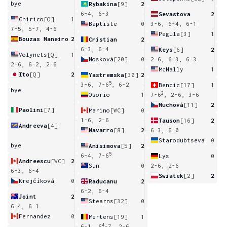
bye
Rybakina
[9]
2
6-4, 6-3
Sevastova
2
Chirico
[Q]
1
Baptiste
0
3-6, 6-4, 6-1
7-5, 5-7, 4-6
Pegula
[3]
1
Bouzas Maneiro
2
Cristian
2
6-3, 6-4
Keys
[6]
2
Volynets
[Q]
1
Nosková
[20]
0
2-6, 6-3, 6-3
2-6, 6-2, 2-6
McNally
1
Ito
[Q]
2
Yastremska
[30]
2
5
3-6, 7-6
, 6-2
Bencic
[17]
1
bye
2
Osorio
1
7-6
, 2-6, 3-6
Muchová
[11]
2
Paolini
[7]
Marino
[WC]
0
1-6, 2-6
Tauson
[16]
2
Andreeva
[4]
Navarro
[8]
2
6-3, 6-0
Starodubtseva
0
bye
Anisimova
[5]
2
5
6-4, 7-6
Lys
0
Andreescu
[WC]
2
Sun
0
2-6, 2-6
6-3, 6-4
Swiatek
[2]
2
Krejčíková
0
Raducanu
2
6-2, 6-4
Joint
2
Stearns
[32]
0
6-4, 6-1
Fernandez
0
Mertens
[19]
1
4
6-1, 6
-7, 2-6