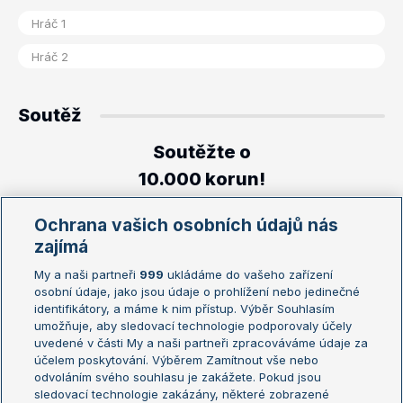
Soutěž
Soutěžte o
10.000 korun!
Ochrana vašich osobních údajů nás
zajímá
My a naši partneři
999
ukládáme do vašeho zařízení
osobní údaje, jako jsou údaje o prohlížení nebo jedinečné
Zajímavé zápasy
identifikátory, a máme k nim přístup. Výběr Souhlasím
umožňuje, aby sledovací technologie podporovaly účely
Zápas
H2H
uvedené v části My a naši partneři zpracováváme údaje za
účelem poskytování. Výběrem Zamítnout vše nebo
Bencic B.
-
Gauff C.
2-6
odvoláním svého souhlasu je zakážete. Pokud jsou
sledovací technologie zakázány, některé zobrazené
Fomin S.
-
Zhukov M.
2-3