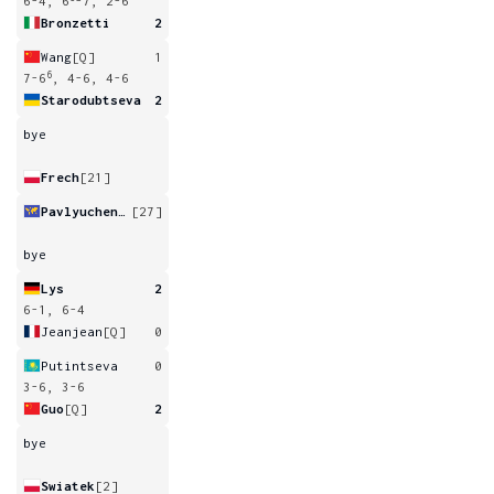
6-4, 6
-7, 2-6
Bronzetti
2
Wang
[Q]
1
6
7-6
, 4-6, 4-6
Starodubtseva
2
bye
Frech
[21]
Pavlyuchenkova
[27]
bye
Lys
2
6-1, 6-4
Jeanjean
[Q]
0
Putintseva
0
3-6, 3-6
Guo
[Q]
2
bye
Swiatek
[2]