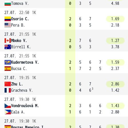
Tomova V.
0
3
5
4.98
27.07.
22:50
1K
Osorio C.
2
6
7
1.69
Pera B.
0
3
5
2.18
27.07.
21:55
1K
Mboko V.
2
7
6
1.27
Birrell K.
0
5
3
3.78
27.07.
21:55
1K
Kudermetova V.
2
5
6
7
1.59
Bucsa C.
1
7
2
5
2.37
27.07.
19:35
1K
Zhu L.
2
6
7
2.86
3
Gracheva V.
0
4
6
1.42
27.07.
19:30
1K
Vondroušová M.
2
3
6
6
1.43
Eala A.
1
6
1
2
2.80
27.07.
19:30
1K
Bouzas Maneiro J.
2
5
7
6
1.30