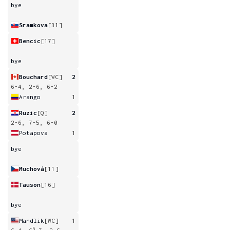
bye
Sramkova
[31]
Bencic
[17]
bye
Bouchard
[WC]
2
6-4, 2-6, 6-2
Arango
1
Ruzic
[Q]
2
2-6, 7-5, 6-0
Potapova
1
bye
Muchová
[11]
Tauson
[16]
bye
Mandlik
[WC]
1
5