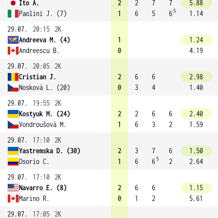
Ito A.
2
2
7
7
5.88
5
Paolini J. (7)
1
6
5
6
1.14
29.07.
20:15
2K
Andreeva M. (4)
1
1.24
Andreescu B.
0
4.19
29.07.
20:05
2K
Cristian J.
2
6
6
2.98
Nosková L. (20)
0
3
4
1.40
29.07.
19:55
2K
Kostyuk M. (24)
2
2
6
6
2.40
Vondroušová M.
1
6
3
2
1.59
29.07.
17:10
2K
Yastremska D. (30)
2
3
7
6
1.50
5
Osorio C.
1
6
6
2
2.64
29.07.
17:10
2K
Navarro E. (8)
2
6
6
1.15
Marino R.
0
1
2
5.61
29.07.
17:05
2K