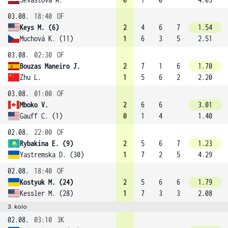
03.08.
18:40
OF
Keys M. (6)
2
4
6
7
1.54
Muchová K. (11)
1
6
3
5
2.51
03.08.
02:30
OF
Bouzas Maneiro J.
2
7
1
6
1.70
Zhu L.
1
5
6
2
2.20
03.08.
01:00
OF
Mboko V.
2
6
6
3.01
Gauff C. (1)
0
1
4
1.40
02.08.
22:00
OF
Rybakina E. (9)
2
5
6
7
1.23
Yastremska D. (30)
1
7
2
5
4.29
02.08.
18:40
OF
Kostyuk M. (24)
2
5
6
6
1.79
Kessler M. (28)
1
7
3
3
2.08
3. kolo
02.08.
03:10
3K