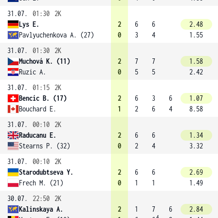
31.07.
01:30
2K
Lys E.
2
6
6
2.48
Pavlyuchenkova A. (27)
0
3
4
1.55
31.07.
01:30
2K
Muchová K. (11)
2
7
7
1.58
Ruzic A.
0
5
5
2.42
31.07.
01:15
2K
Bencic B. (17)
2
6
3
6
1.07
Bouchard E.
1
2
6
4
8.58
31.07.
00:10
2K
Raducanu E.
2
6
6
1.34
Stearns P. (32)
0
2
4
3.32
31.07.
00:10
2K
Starodubtseva Y.
2
6
6
2.69
Frech M. (21)
0
1
1
1.49
30.07.
22:50
2K
Kalinskaya A.
2
1
7
6
2.84
4