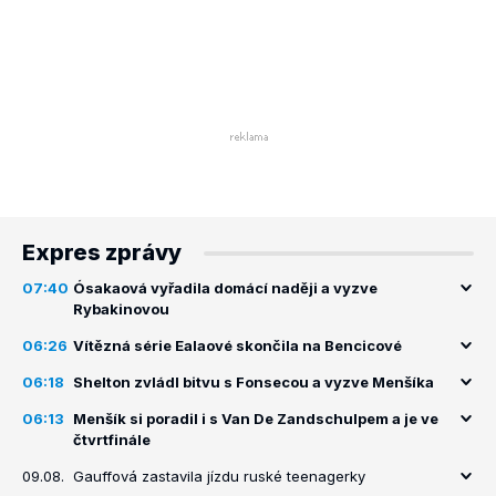
Expres zprávy
07:40
Ósakaová vyřadila domácí naději a vyzve
Rybakinovou
06:26
Vítězná série Ealaové skončila na Bencicové
06:18
Shelton zvládl bitvu s Fonsecou a vyzve Menšíka
06:13
Menšík si poradil i s Van De Zandschulpem a je ve
čtvrtfinále
09.08.
Gauffová zastavila jízdu ruské teenagerky