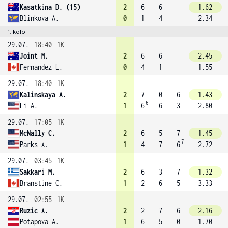
Kasatkina D. (15)
2
6
6
1.62
Blinkova A.
0
1
4
2.34
1. kolo
29.07.
18:40
1K
Joint M.
2
6
6
2.45
Fernandez L.
0
4
1
1.55
29.07.
18:40
1K
Kalinskaya A.
2
7
0
6
1.43
6
Li A.
1
6
6
3
2.80
29.07.
17:05
1K
McNally C.
2
6
5
7
1.45
7
Parks A.
1
4
7
6
2.72
29.07.
03:45
1K
Sakkari M.
2
6
3
7
1.32
Branstine C.
1
2
6
5
3.33
29.07.
02:55
1K
Ruzic A.
2
2
7
6
2.16
Potapova A.
1
6
5
0
1.70