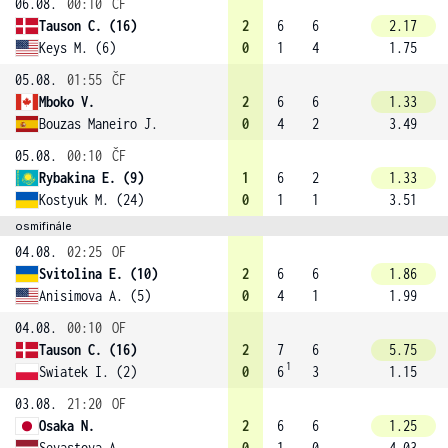
06.08.
00:10
ČF
Tauson C. (16)
2
6
6
2.17
Keys M. (6)
0
1
4
1.75
05.08.
01:55
ČF
Mboko V.
2
6
6
1.33
Bouzas Maneiro J.
0
4
2
3.49
05.08.
00:10
ČF
Rybakina E. (9)
1
6
2
1.33
Kostyuk M. (24)
0
1
1
3.51
osmifinále
04.08.
02:25
OF
Svitolina E. (10)
2
6
6
1.86
Anisimova A. (5)
0
4
1
1.99
04.08.
00:10
OF
Tauson C. (16)
2
7
6
5.75
1
Swiatek I. (2)
0
6
3
1.15
03.08.
21:20
OF
Osaka N.
2
6
6
1.25
Sevastova A.
0
1
0
4.03