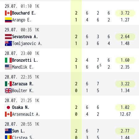
29.07.
01:10
1K
Bouchard E.
2
6
2
6
3.72
Arango E.
1
4
6
2
1.27
29.07.
00:35
1K
Sevastova A.
2
6
3
6
2.64
Tomljanovic A.
1
3
6
4
1.48
28.07.
23:00
1K
Bronzetti L.
2
4
7
6
1.60
5
Mandlik E.
1
6
6
2
2.35
28.07.
22:35
1K
Zarazua R.
2
6
7
3.22
Boulter K.
0
1
5
1.34
28.07.
21:25
1K
Osaka N.
2
6
6
1.02
Arseneault A.
0
4
2
12.67
28.07.
20:55
1K
Sun L.
2
6
7
2.77
Cirstea S.
0
3
5
1.44