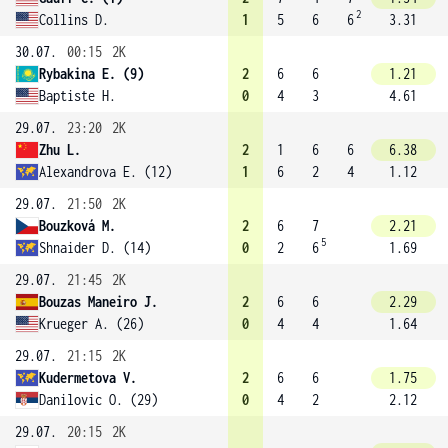
2
Collins D.
1
5
6
6
3.31
30.07.
00:15
2K
Rybakina E. (9)
2
6
6
1.21
Baptiste H.
0
4
3
4.61
29.07.
23:20
2K
Zhu L.
2
1
6
6
6.38
Alexandrova E. (12)
1
6
2
4
1.12
29.07.
21:50
2K
Bouzková M.
2
6
7
2.21
5
Shnaider D. (14)
0
2
6
1.69
29.07.
21:45
2K
Bouzas Maneiro J.
2
6
6
2.29
Krueger A. (26)
0
4
4
1.64
29.07.
21:15
2K
Kudermetova V.
2
6
6
1.75
Danilovic O. (29)
0
4
2
2.12
29.07.
20:15
2K