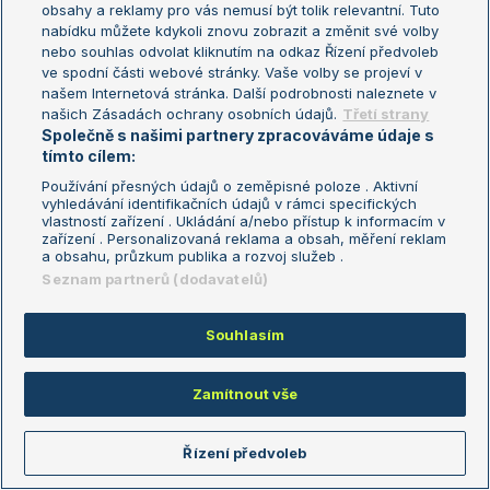
obsahy a reklamy pro vás nemusí být tolik relevantní. Tuto
Alexandrova E.
-
Svitolina E.
1-3
nabídku můžete kdykoli znovu zobrazit a změnit své volby
nebo souhlas odvolat kliknutím na odkaz Řízení předvoleb
Lootsma N.
-
Koenders R.
2-1
ve spodní části webové stránky. Vaše volby se projeví v
našem Internetová stránka. Další podrobnosti naleznete v
Menšík J.
-
Shelton B.
2-1
našich Zásadách ochrany osobních údajů.
Třetí strany
Společně s našimi partnery zpracováváme údaje s
Sultanov K.
-
Binda A.
1-1
tímto cílem:
Používání přesných údajů o zeměpisné poloze . Aktivní
vyhledávání identifikačních údajů v rámci specifických
Profily hráčů
vlastností zařízení . Ukládání a/nebo přístup k informacím v
zařízení . Personalizovaná reklama a obsah, měření reklam
a obsahu, průzkum publika a rozvoj služeb .
Seznam partnerů (dodavatelů)
Sázkařský žebříček
Souhlasím
Nejziskovější
Nejztrátovější
Zamítnout vše
Cerundolo Juan Manuel
+1737
Obradovic Andrea
+1126
Řízení předvoleb
Eala Alexandra
+1081