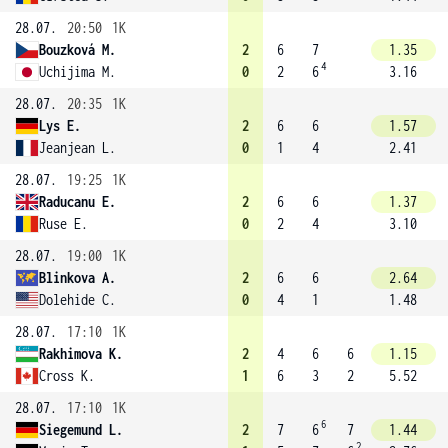
28.07.
20:50
1K
Bouzková M.
2
6
7
1.35
4
Uchijima M.
0
2
6
3.16
28.07.
20:35
1K
Lys E.
2
6
6
1.57
Jeanjean L.
0
1
4
2.41
28.07.
19:25
1K
Raducanu E.
2
6
6
1.37
Ruse E.
0
2
4
3.10
28.07.
19:00
1K
Blinkova A.
2
6
6
2.64
Dolehide C.
0
4
1
1.48
28.07.
17:10
1K
Rakhimova K.
2
4
6
6
1.15
Cross K.
1
6
3
2
5.52
28.07.
17:10
1K
6
Siegemund L.
2
7
6
7
1.44
2