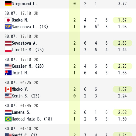
Siegemund L.
0
2
1
3.72
30.07.
17:10
2K
Osaka N.
2
4
7
6
1.87
6
Samsonova L. (13)
1
6
6
3
1.98
30.07.
17:10
2K
Sevastova A.
2
6
4
6
2.83
Linette M. (25)
1
3
6
4
1.44
30.07.
17:10
2K
Kessler M. (28)
2
4
6
6
2.23
Joint M.
1
6
4
3
1.68
30.07.
04:25
2K
Mboko V.
2
6
6
1.67
Kenin S. (23)
0
2
3
2.24
30.07.
01:45
2K
Lamens S.
2
6
1
6
2.62
Haddad Maia B. (18)
1
2
6
3
1.50
30.07.
01:10
2K
Gauff C. (1)
2
7
4
7
1.34