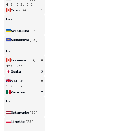
4-6, 6-3, 6-2
Cross
[WC]
1
bye
Svitolina
[10]
Samsonova
[13]
bye
Arseneault
[Q]
0
4-6, 2-6
Osaka
2
Boulter
0
1-6, 5-7
Zarazua
2
bye
Ostapenko
[22]
Linette
[25]