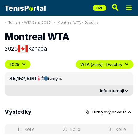
Turnaje - WTA ženy 2025
Montreal WTA - Dvouhry
Montreal WTA
2025
Kanada
2025
WTA (ženy) - Dvouhry
$5,152,599
Ž
tvrdý p.
Info o turnaji
Výsledky
Turnajový pavouk
1. kolo
2. kolo
3. kolo