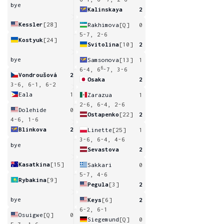
bye
Kalinskaya
2
Kessler
[28]
Rakhimova
[Q]
0
5-7, 2-6
Kostyuk
[24]
Svitolina
[10]
2
bye
Samsonova
[13]
1
6
6-4, 6
-7, 3-6
Vondroušová
2
Osaka
2
3-6, 6-1, 6-2
Eala
1
Zarazua
1
2-6, 6-4, 2-6
Dolehide
0
Ostapenko
[22]
2
4-6, 1-6
Blinkova
2
Linette
[25]
1
3-6, 6-4, 4-6
bye
Sevastova
2
Kasatkina
[15]
Sakkari
0
5-7, 4-6
Rybakina
[9]
Pegula
[3]
2
bye
Keys
[6]
2
6-2, 6-1
Osuigwe
[Q]
0
Siegemund
[Q]
0