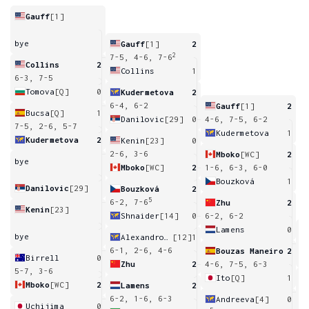
Gauff
[1]
bye
Gauff
[1]
2
2
7-5, 4-6, 7-6
Collins
2
Collins
1
6-3, 7-5
Tomova
[Q]
0
Kudermetova
2
6-4, 6-2
Gauff
[1]
2
Bucsa
[Q]
1
Danilovic
[29]
0
4-6, 7-5, 6-2
7-5, 2-6, 5-7
Kudermetova
1
Kudermetova
2
Kenin
[23]
0
2-6, 3-6
Mboko
[WC]
2
bye
Mboko
[WC]
2
1-6, 6-3, 6-0
Bouzková
1
Danilovic
[29]
Bouzková
2
5
6-2, 7-6
Zhu
2
Kenin
[23]
Shnaider
[14]
0
6-2, 6-2
Lamens
0
bye
Alexandrova
[12]
1
1
6-1, 2-6, 4-6
Bouzas Maneiro
2
Birrell
0
Zhu
2
4-6, 7-5, 6-3
5-7, 3-6
Ito
[Q]
1
Mboko
[WC]
2
Lamens
2
5
6-2, 1-6, 6-3
Andreeva
[4]
0
Uchijima
0