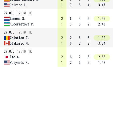
Chirico L.
1
7
5
4
3.47
27.07.
17:10
1K
Lamens S.
2
6
4
6
1.56
Kudermetova P.
1
3
6
2
2.43
27.07.
17:10
1K
Cristian J.
2
2
6
6
1.32
Stakusic M.
1
6
2
2
3.34
27.07.
17:10
1K
Ito A.
2
6
2
6
2.66
Volynets K.
1
2
6
2
1.47