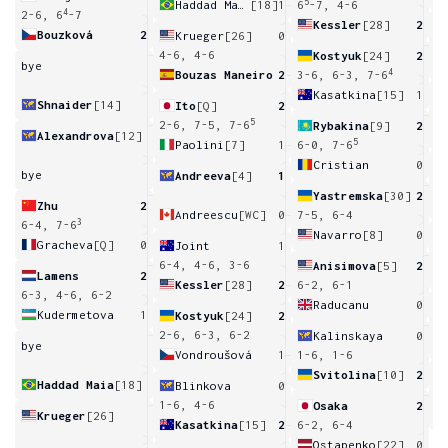
5
Haddad Maia
[18]
1
6
-7, 4-6
4
2-6, 6
-7
Kessler
[28]
2
Bouzková
2
Krueger
[26]
0
7
4-6, 4-6
Kostyuk
[24]
2
bye
4
Bouzas Maneiro
2
3-6, 6-3, 7-6
Kasatkina
[15]
1
Shnaider
[14]
Ito
[Q]
2
5
5
2-6, 7-5, 7-6
Rybakina
[9]
2
Alexandrova
[12]
5
Paolini
[7]
1
6-0, 7-6
Cristian
0
bye
Andreeva
[4]
1
4
Yastremska
[30]
2
Zhu
2
Andreescu
[WC]
0
7-5, 6-4
3
6-4, 7-6
Navarro
[8]
0
Gracheva
[Q]
0
Joint
1
6
6-4, 4-6, 3-6
Anisimova
[5]
2
Lamens
2
Kessler
[28]
2
6-2, 6-1
6-3, 4-6, 6-2
Raducanu
0
Kudermetova
1
Kostyuk
[24]
2
4
2-6, 6-3, 6-2
Kalinskaya
0
bye
Vondroušová
1
1-6, 1-6
Svitolina
[10]
2
Haddad Maia
[18]
Blinkova
0
7
1-6, 4-6
Osaka
2
Krueger
[26]
Kasatkina
[15]
2
6-2, 6-4
Ostapenko
[22]
0