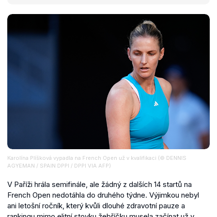
Karolína Plíšková vypadla na French Open už v kvalifikaci (© DENNIS
AGYEMAN / SPAIN DPPI / DPPI VIA AFP)
V Paříži hrála semifinále, ale žádný z dalších 14 startů na
French Open nedotáhla do druhého týdne. Výjimkou nebyl
ani letošní ročník, který kvůli dlouhé zdravotní pauze a
rankingu mimo elitní stovku žebříčku musela začínat už v