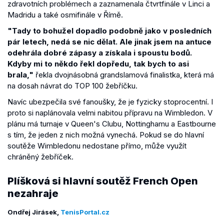
zdravotních problémech a zaznamenala čtvrtfinále v Linci a
Madridu a také osmifinále v Římě.
"Tady to bohužel dopadlo podobně jako v posledních
pár letech, nedá se nic dělat. Ale jinak jsem na antuce
odehrála dobré zápasy a získala i spoustu bodů.
Kdyby mi to někdo řekl dopředu, tak bych to asi
brala,"
řekla dvojnásobná grandslamová finalistka, která má
na dosah návrat do TOP 100 žebříčku.
Navíc ubezpečila své fanoušky, že je fyzicky stoprocentní. I
proto si naplánovala velmi nabitou přípravu na Wimbledon. V
plánu má turnaje v Queen's Clubu, Nottinghamu a Eastbourne
s tím, že jeden z nich možná vynechá. Pokud se do hlavní
soutěže Wimbledonu nedostane přímo, může využít
chráněný žebříček.
Plíšková si hlavní soutěž French Open
nezahraje
Ondřej Jirásek,
TenisPortal.cz