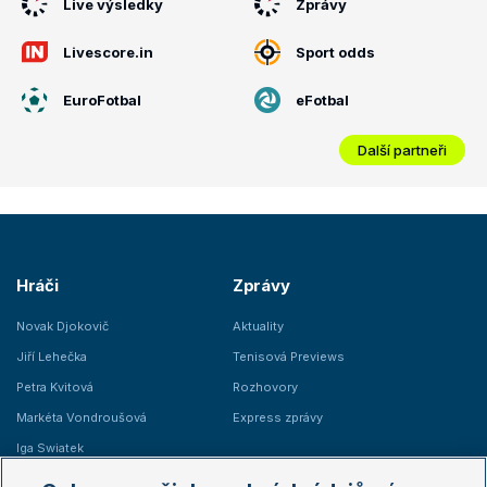
Live výsledky
Zprávy
Livescore.in
Sport odds
EuroFotbal
eFotbal
Další partneři
Hráči
Zprávy
Novak Djokovič
Aktuality
Jiří Lehečka
Tenisová Previews
Petra Kvitová
Rozhovory
Markéta Vondroušová
Express zprávy
Iga Swiatek
Marie Bouzková