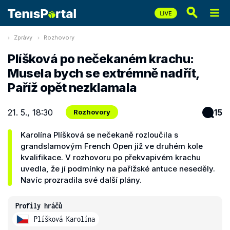
Zprávy
Rozhovory
Plíšková po nečekaném krachu:
Musela bych se extrémně nadřít,
Paříž opět nezklamala
21. 5., 18:30
15
Rozhovory
Karolína Plíšková se nečekaně rozloučila s
grandslamovým French Open již ve druhém kole
kvalifikace. V rozhovoru po překvapivém krachu
uvedla, že jí podmínky na pařížské antuce neseděly.
Navíc prozradila své další plány.
Profily hráčů
Plíšková Karolína