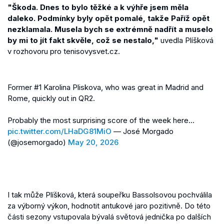
"Škoda. Dnes to bylo těžké a k výhře jsem měla
daleko. Podmínky byly opět pomalé, takže Paříž opět
nezklamala. Musela bych se extrémně nadřít a muselo
by mi to jít fakt skvěle, což se nestalo,"
uvedla Plíšková
v rozhovoru pro tenisovysvet.cz.
Former #1 Karolina Pliskova, who was great in Madrid and
Rome, quickly out in QR2.
Probably the most surprising score of the week here…
pic.twitter.com/LHaDG81MiO
— José Morgado
(@josemorgado)
May 20, 2026
I tak může Plíšková, která soupeřku Bassolsovou pochválila
za výborný výkon, hodnotit antukové jaro pozitivně. Do této
části sezony vstupovala bývalá světová jednička po dalších