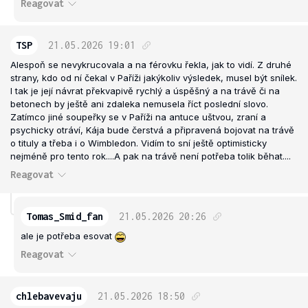
Reagovat
TSP
21.05.2026
19:01
Alespoň se nevykrucovala a na férovku řekla, jak to vidí. Z druhé
strany, kdo od ní čekal v Paříži jakýkoliv výsledek, musel být snílek.
I tak je její návrat překvapivě rychlý a úspěšný a na trávě či na
betonech by ještě ani zdaleka nemusela říct poslední slovo.
Zatímco jiné soupeřky se v Paříži na antuce uštvou, zraní a
psychicky otráví, Kája bude čerstvá a připravená bojovat na trávě
o tituly a třeba i o Wimbledon. Vidím to sní ještě optimisticky
nejméně pro tento rok....A pak na trávě není potřeba tolik běhat....
Reagovat
Tomas_Smid_fan
21.05.2026
20:26
ale je potřeba esovat
Reagovat
chlebavevaju
21.05.2026
18:50