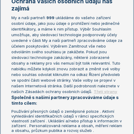
Ochrana vašich osobních údajů nás
Žebříčky
Kalendář turnajů
zajímá
My a naši partneři
999
ukládáme do vašeho zařízení
Žebříček ATP (muži)
Australian Open
osobní údaje, jako jsou údaje o prohlížení nebo jedinečné
Žebříček WTA (ženy)
French Open
identifikátory, a máme k nim přístup. Výběr Souhlasím
umožňuje, aby sledovací technologie podporovaly účely
Sázkařský žebříček
Wimbledon
uvedené v části My a naši partneři zpracováváme údaje za
US Open
účelem poskytování. Výběrem Zamítnout vše nebo
odvoláním svého souhlasu je zakážete. Pokud jsou
Turnaj mistrů
sledovací technologie zakázány, některé zobrazené
Turnaj mistryň
obsahy a reklamy pro vás nemusí být tolik relevantní. Tuto
Aktualní trendy
nabídku můžete kdykoli znovu zobrazit a změnit své volby
nebo souhlas odvolat kliknutím na odkaz Řízení předvoleb
ve spodní části webové stránky. Vaše volby se projeví v
Fotbalové přestupy
našem Internetová stránka. Další podrobnosti naleznete v
Livesport Daily
našich Zásadách ochrany osobních údajů.
Třetí strany
Společně s našimi partnery zpracováváme údaje s
LS Prague Open
tímto cílem:
Používání přesných údajů o zeměpisné poloze . Aktivní
vyhledávání identifikačních údajů v rámci specifických
vlastností zařízení . Ukládání a/nebo přístup k informacím v
Podmínky užití
Nastavení soukromí
zařízení . Personalizovaná reklama a obsah, měření reklam
GDPR a žurnalistika
Reklama
a obsahu, průzkum publika a rozvoj služeb .
Informace o zpracování osobních