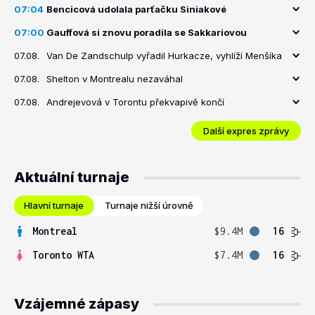
07:04
Bencicová udolala parťačku Siniakové
07:00
Gauffová si znovu poradila se Sakkariovou
07.08.
Van De Zandschulp vyřadil Hurkacze, vyhlíží Menšíka
07.08.
Shelton v Montrealu nezaváhal
07.08.
Andrejevová v Torontu překvapivě končí
Další expres zprávy
Aktuální turnaje
Hlavní turnaje
Turnaje nižší úrovně
Montreal
$9.4M
16
Toronto WTA
$7.4M
16
Vzájemné zápasy