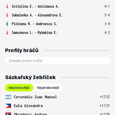
Svitolina E.
-
Anisimova A.
4-1
Sabalenka A.
-
Alexandrova E.
5-4
Pieleanu R.
-
Andreescu S.
3-4
Samsonova L.
-
Rybakina E.
4-2
Profily hráčů
Sázkařský žebříček
Nejziskovější
Nejztrátovější
Cerundolo Juan Manuel
+1737
Eala Alexandra
+1131
Obradovic Andrea
+1126