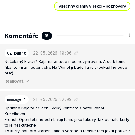
Všechny články v sekci - Rozhovory
Komentáře
15
CZ_Banjo
22.05.2026
10:06
Nečekaný krach? Kája na antuce moc nevyhrávala. A co k tomu
říká, to mi zní autenticky. Na Wimbl jí budu fandit (pokud ho bude
hrát).
Reagovat
manager1
21.05.2026
22:09
Uprimna Kaja to se cení, velký kontrast s nafoukanou
Krejcikovou...
French Open totalne pohrbivaji tenis jako takovy, tak pomale kurty
to je neskutečné...
Ty kurty jsou pro zraneni jako stvorene a teniste tam jezdi pouze z