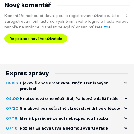
Nový komentář
Komentáře mohou přidávat pouze registrovaní uživatelé. Jste-li již
zaregistrován, přihlašte se vyplněním svého loginu a hesla vpravo
nahoře na stránce. Nahlásit nelegální obsah můžete
zde
.
Registrace nového uživatele
Expres zprávy
09:26
Djokovič chce drastickou změnu tenisových
pravidel
09:00
Knutsonová o největší titul, Palicová o další finále
07:20
Siniaková po nešťastné skreči slaví drtivé vítězství
07:16
Menšík parádně zvládl nebezpečnou hrozbu
07:10
Rozjetá Ealaová urvala sedmou výhru v řadě