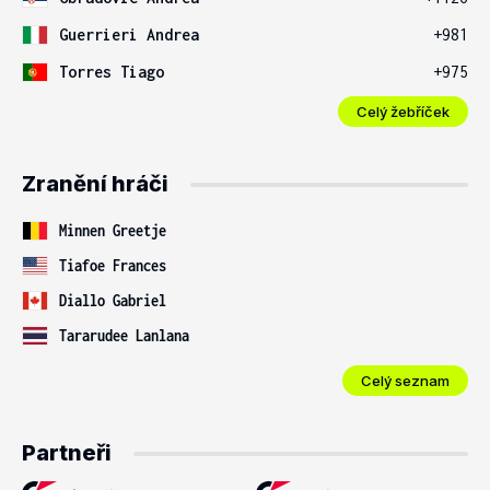
Guerrieri Andrea
+981
Torres Tiago
+975
Celý žebříček
Zranění hráči
Minnen Greetje
Tiafoe Frances
Diallo Gabriel
Tararudee Lanlana
Celý seznam
Partneři