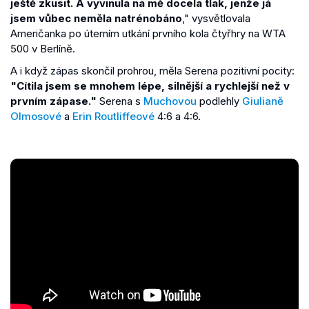
ještě zkusit. A vyvinula na mě docela tlak, jenže já
jsem vůbec neměla natrénobáno
," vysvětlovala
Američanka po úterním utkání prvního kola čtyřhry na WTA
500 v Berlíně.
A i když zápas skončil prohrou, měla Serena pozitivní pocity:
"Cítila jsem se mnohem lépe, silnější a rychlejší než v
prvním zápase."
Serena s
Muchovou
podlehly
Giulianě
Olmosové
a
Erin Routliffeové
4:6 a 4:6.