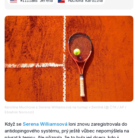
Williams Serena
Muchová Karolina
Karolína Muchová a Serena Williamsová na turnaji v Berlíně (@ ČTK / AP /
Ebrahim Noroozi)
Když se
Serena Williamsová
loni znovu zaregistrovala do
antidopingového systému, prý ještě vůbec nepomýšlela na
návrat k tenisu. Ale přiznala, že to byla její dcera, kdo ji