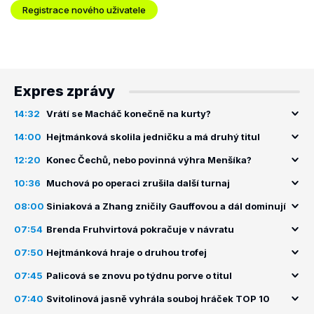
Registrace nového uživatele
Expres zprávy
14:32
Vrátí se Macháč konečně na kurty?
14:00
Hejtmánková skolila jedničku a má druhý titul
12:20
Konec Čechů, nebo povinná výhra Menšíka?
10:36
Muchová po operaci zrušila další turnaj
08:00
Siniaková a Zhang zničily Gauffovou a dál dominují
07:54
Brenda Fruhvirtová pokračuje v návratu
07:50
Hejtmánková hraje o druhou trofej
07:45
Palicová se znovu po týdnu porve o titul
07:40
Svitolinová jasně vyhrála souboj hráček TOP 10