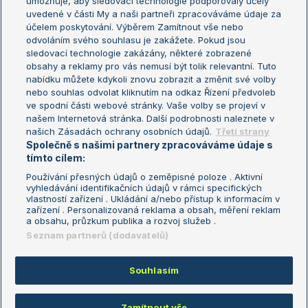
umožňuje, aby sledovací technologie podporovaly účely
Sázkařský žebříček
Wimbledon
uvedené v části My a naši partneři zpracováváme údaje za
US Open
účelem poskytování. Výběrem Zamítnout vše nebo
odvoláním svého souhlasu je zakážete. Pokud jsou
Turnaj mistrů
sledovací technologie zakázány, některé zobrazené
Turnaj mistryň
obsahy a reklamy pro vás nemusí být tolik relevantní. Tuto
Aktualní trendy
nabídku můžete kdykoli znovu zobrazit a změnit své volby
nebo souhlas odvolat kliknutím na odkaz Řízení předvoleb
ve spodní části webové stránky. Vaše volby se projeví v
Fotbalové přestupy
našem Internetová stránka. Další podrobnosti naleznete v
Livesport Daily
našich Zásadách ochrany osobních údajů.
Třetí strany
Společně s našimi partnery zpracováváme údaje s
LS Prague Open
tímto cílem:
Používání přesných údajů o zeměpisné poloze . Aktivní
vyhledávání identifikačních údajů v rámci specifických
vlastností zařízení . Ukládání a/nebo přístup k informacím v
Podmínky užití
Nastavení soukromí
zařízení . Personalizovaná reklama a obsah, měření reklam
GDPR a žurnalistika
Reklama
a obsahu, průzkum publika a rozvoj služeb .
Informace o zpracování osobních
Kontakt
Seznam partnerů (dodavatelů)
údajů
Tiráž
Souhlasím
Copyright © 2008-2026 TenisPortal.cz. Využíváme zpravodajství ČTK.
Zamítnout vše