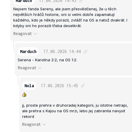
Marduch
17.06.2026
14:43
Nejsem fanda Sereny, ale jsem přesvědčenej, že u těch
největších hráčů historie, oni si velmi dobře zapamatují
každého, kdo je někdy porazil, zvlášť na GS a natož dvakrát. I
kdyby oni ho porazili třeba desetkrát.
Reagovat
Marduch
17.06.2026
14:44
Serena - Karolína 2:2, na GS 1:2.
Reagovat
Nola
17.06.2026
15:45
jj, proste prehra v druhoradej kategorii, ju istotne netrapi,
ale prehra s Kajou na GS mrzi, lebo jej zabranila navysit
rekord
Reagovat