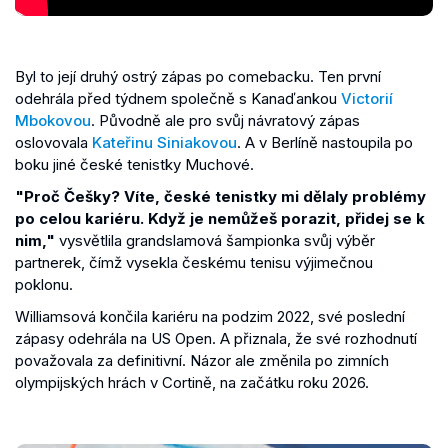
Byl to její druhý ostrý zápas po comebacku. Ten první
odehrála před týdnem společně s Kanaďankou
Victorií
Mbokovou
. Původně ale pro svůj návratový zápas
oslovovala
Kateřinu Siniakovou
. A v Berlíně nastoupila po
boku jiné české tenistky Muchové.
"Proč Češky? Víte, české tenistky mi dělaly problémy
po celou kariéru. Když je nemůžeš porazit, přidej se k
nim,"
vysvětlila grandslamová šampionka svůj výběr
partnerek, čímž vysekla českému tenisu výjimečnou
poklonu.
Williamsová končila kariéru na podzim 2022, své poslední
zápasy odehrála na US Open. A přiznala, že své rozhodnutí
považovala za definitivní. Názor ale změnila po zimních
olympijských hrách v Cortině, na začátku roku 2026.