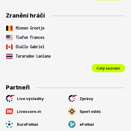
Zranění hráči
Minnen Greetje
Tiafoe Frances
Diallo Gabriel
Tararudee Lanlana
Celý seznam
Partneři
Live výsledky
Zprávy
Livescore.in
Sport odds
EuroFotbal
eFotbal