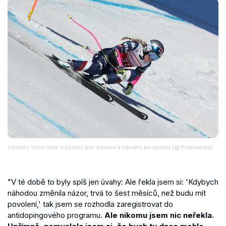
Lindsey Vonn byla inspirací pro Serenu k návratu ke sportu (@ Profimedia)
"V té době to byly spíš jen úvahy: Ale řekla jsem si: 'Kdybych
náhodou změnila názor, trvá to šest měsíců, než budu mít
povolení,' tak jsem se rozhodla zaregistrovat do
antidopingového programu.
Ale nikomu jsem nic neřekla.