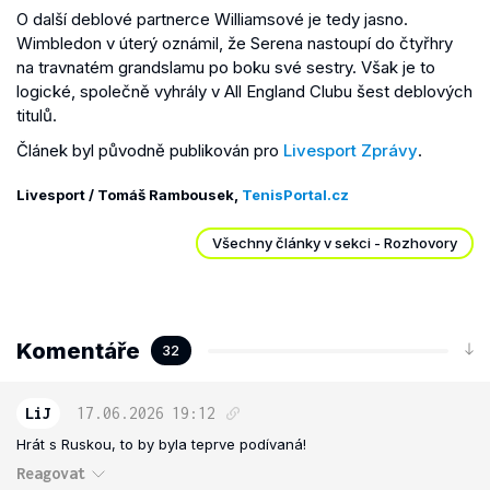
O další deblové partnerce Williamsové je tedy jasno.
Wimbledon v úterý oznámil, že Serena nastoupí do čtyřhry
na travnatém grandslamu po boku své sestry. Však je to
logické, společně vyhrály v All England Clubu šest deblových
titulů.
Článek byl původně publikován pro
Livesport Zprávy
.
Livesport / Tomáš Rambousek,
TenisPortal.cz
Všechny články v sekci - Rozhovory
Komentáře
32
LiJ
17.06.2026
19:12
Hrát s Ruskou, to by byla teprve podívaná!
Reagovat