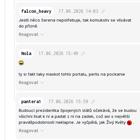
falcon_heavy
17.06.2026
14:03
Jestli něco Serena nepotřebuje, tak komukoliv se vlísávat
do přízně.
Reagovat
Nola
17.06.2026
15:49
ty si fakt taky maskot tohto portalu, perlis na pockanie
Reagovat
pantera1
17.06.2026
15:59
Budoucí prezidentka Spojených států očekává, že se budou
všichni lísat k ní a padat z ní na zadek, což asi s největší
pravděpodobností neklapne. Je vyčpělá, jak Živý Květy
.
Reagovat