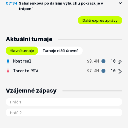
07:34
Sabalenková po dalším výbuchu pokračuje v
trápení
Další expres zprávy
Aktuální turnaje
Hlavní turnaje
Turnaje nižší úrovně
Montreal
$9.4M
10
Toronto WTA
$7.4M
10
Vzájemné zápasy