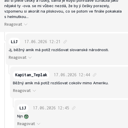
asi si plete češky a rusky, sama je kdysi pohrdave označila jako
nějaké ty -ova. se mi vůbec nezdá, že by jí češky porazely,
vzpomenu si akorát na pliskovou, co se potom ve finále pokakala
s helmutkou...
Reagovat
LiJ
17.06.2026
12:21
Jj, běžný amík má potíž rozlišovat slovanské národnosti.
Reagovat
Kapitan_Teplak
17.06.2026
12:44
Běžný amík má potíž rozlišovat cokoliv mimo Ameriku.
Reagovat
LiJ
17.06.2026
12:45
Njn
Reagovat