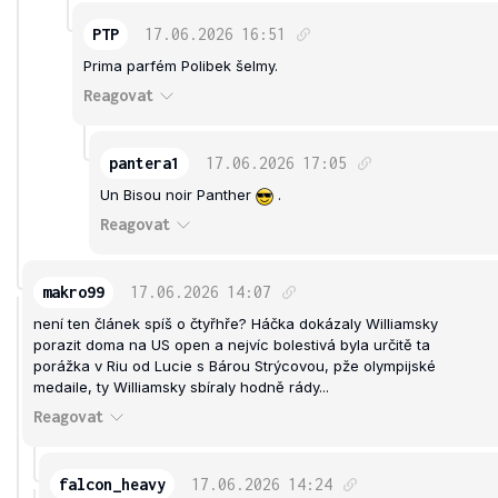
PTP
17.06.2026
16:51
Prima parfém Polibek šelmy.
Reagovat
pantera1
17.06.2026
17:05
Un Bisou noir Panther
.
Reagovat
makro99
17.06.2026
14:07
není ten článek spíš o čtyřhře? Háčka dokázaly Williamsky
porazit doma na US open a nejvíc bolestivá byla určitě ta
porážka v Riu od Lucie s Bárou Strýcovou, pže olympijské
medaile, ty Williamsky sbíraly hodně rády...
Reagovat
falcon_heavy
17.06.2026
14:24