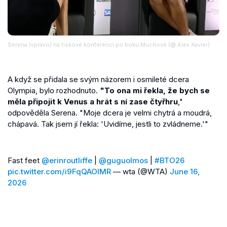
Serena (vpravo) na tiskové konferenci po boku Muchové (@ Alex Xavier)
A když se přidala se svým názorem i osmileté dcera
Olympia, bylo rozhodnuto.
"To ona mi řekla, že bych se
měla připojit k Venus a hrát s ní zase čtyřhru
,"
odpověděla Serena. "Moje dcera je velmi chytrá a moudrá,
chápavá. Tak jsem jí řekla: 'Uvidíme, jestli to zvládneme.'"
Fast feet
@erinroutliffe
|
@guguolmos
|
#BTO26
pic.twitter.com/i9FqQAOlMR
— wta (@WTA)
June 16,
2026