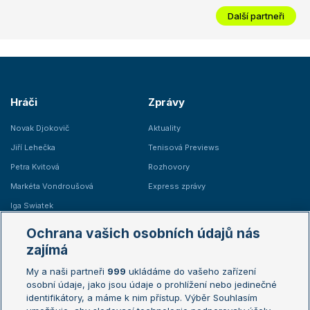
Další partneři
Hráči
Zprávy
Novak Djokovič
Aktuality
Jiří Lehečka
Tenisová Previews
Petra Kvitová
Rozhovory
Markéta Vondroušová
Express zprávy
Iga Swiatek
Marie Bouzková
Ochrana vašich osobních údajů nás
Žebříčky
Kalendář turnajů
zajímá
My a naši partneři
999
ukládáme do vašeho zařízení
Žebříček ATP (muži)
Australian Open
osobní údaje, jako jsou údaje o prohlížení nebo jedinečné
Žebříček WTA (ženy)
French Open
identifikátory, a máme k nim přístup. Výběr Souhlasím