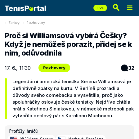
Zprávy
Rozhovory
Proč si Williamsová vybírá Češky?
Když je nemůžeš porazit, přidej se k
nim, odůvodnila
17. 6., 11:30
32
Rozhovory
Legendární americká tenistka Serena Williamsová je
definitivně zpátky na kurtu. V Berlíně prozradila
důvody svého comebacku a vysvětlila, proč jako
spoluhráčky oslovuje české tenistky. Nejdříve chtěla
hrát s Kateřinou Siniakovou, v německé metropoli pak
vytvořila deblový pár s Karolínou Muchovou.
Profily hráčů