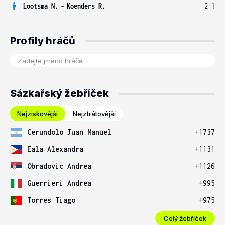
Lootsma N.
-
Koenders R.
2-1
Profily hráčů
Sázkařský žebříček
Nejziskovější
Nejztrátovější
Cerundolo Juan Manuel
+1737
Eala Alexandra
+1131
Obradovic Andrea
+1126
Guerrieri Andrea
+995
Torres Tiago
+975
Celý žebříček