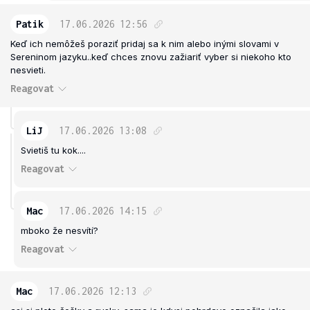
Patik
17.06.2026
12:56
Keď ich nemôžeš poraziť pridaj sa k nim alebo inými slovami v
Sereninom jazyku..keď chces znovu zažiariť vyber si niekoho kto
nesvieti.
Reagovat
LiJ
17.06.2026
13:08
Svietiš tu kok....
Reagovat
Mac
17.06.2026
14:15
mboko že nesvítí?
Reagovat
Mac
17.06.2026
12:13