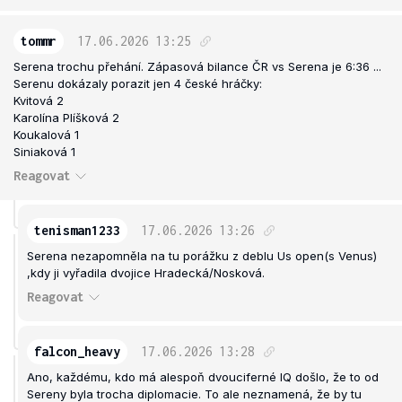
tommr
17.06.2026
13:25
Serena trochu přehání. Zápasová bilance ČR vs Serena je 6:36 ...
Serenu dokázaly porazit jen 4 české hráčky:
Kvitová 2
Karolína Plíšková 2
Koukalová 1
Siniaková 1
Reagovat
tenisman1233
17.06.2026
13:26
Serena nezapomněla na tu porážku z deblu Us open(s Venus)
,kdy ji vyřadila dvojice Hradecká/Nosková.
Reagovat
falcon_heavy
17.06.2026
13:28
Ano, každému, kdo má alespoň dvouciferné IQ došlo, že to od
Sereny byla trocha diplomacie. To ale neznamená, že by tu