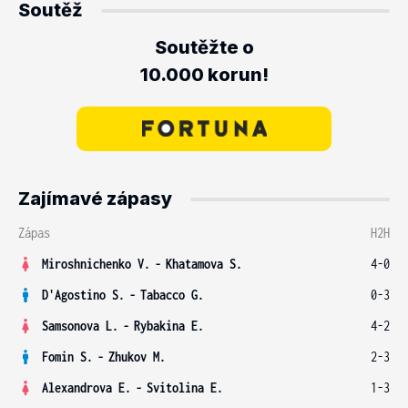
Soutěž
Soutěžte o
10.000 korun!
Zajímavé zápasy
Zápas
H2H
Miroshnichenko V.
-
Khatamova S.
4-0
D'Agostino S.
-
Tabacco G.
0-3
Samsonova L.
-
Rybakina E.
4-2
Fomin S.
-
Zhukov M.
2-3
Alexandrova E.
-
Svitolina E.
1-3