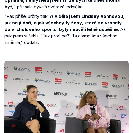
Upřímně, nemyslela jsem si, že bych tu dnes mohla
být,"
přiznala bývalá světová jednička.
"Pak přišel určitý tlak.
A viděla jsem Lindsey Vonnovou,
jak se jí daří, a jak všechny ty ženy, které se vracely
do vrcholového sportu, byly neuvěřitelně úspěšné.
Až
pak jsem si řekla: 'Tak proč ne?' Ta olympiáda všechno
změnila," dodala.