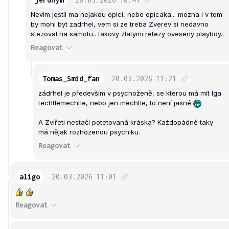
Nevim jestli ma nejakou opici, nebo opicaka... mozna i v tom
by mohl byt zadrhel, vem si ze treba Zverev si nedavno
stezoval na samotu.. takovy zlatymi retezy oveseny playboy..
Reagovat
Tomas_Smid_fan
20.03.2026
11:21
zádrhel je především v psychoženě, se kterou má mít Iga
techtlemechtle, nebo jen mechtle, to není jasné
A Zvířeti nestačí potetovaná kráska? Každopádně taky
má nějak rozhozenou psychiku.
Reagovat
aligo
20.03.2026
11:01
Reagovat