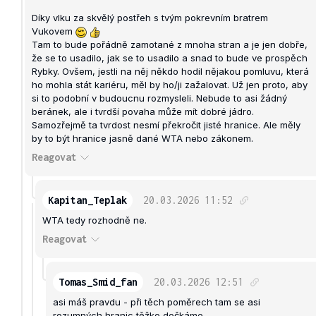
Díky vlku za skvělý postřeh s tvým pokrevním bratrem
Vukovem
Tam to bude pořádně zamotané z mnoha stran a je jen dobře,
že se to usadilo, jak se to usadilo a snad to bude ve prospěch
Rybky. Ovšem, jestli na něj někdo hodil nějakou pomluvu, která
ho mohla stát kariéru, měl by ho/ji zažalovat. Už jen proto, aby
si to podobní v budoucnu rozmysleli. Nebude to asi žádný
beránek, ale i tvrdší povaha může mít dobré jádro.
Samozřejmě ta tvrdost nesmí překročit jisté hranice. Ale měly
by to být hranice jasně dané WTA nebo zákonem.
Reagovat
Kapitan_Teplak
20.03.2026
11:52
WTA tedy rozhodně ne.
Reagovat
Tomas_Smid_fan
20.03.2026
12:51
asi máš pravdu - při těch poměrech tam se asi
rozumných hranic těžko dočkáme...