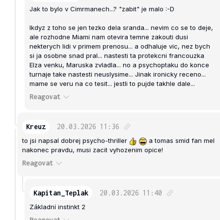
Jak to bylo v Cimrmanech...? "zabit" je malo :-D
Ikdyz z toho se jen tezko dela sranda... nevim co se to deje,
ale rozhodne Miami nam otevira temne zakouti dusi
nekterych lidi v primem prenosu... a odhaluje vic, nez bych
si ja osobne snad pral... nastesti ta protekcni francouzka
Elza venku, Maruska zvladla... no a psychoptaku do konce
turnaje take nastesti neuslysime... Jinak ironicky receno...
mame se veru na co tesit... jestli to pujde takhle dale...
Reagovat
Kreuz
20.03.2026
11:36
to jsi napsal dobrej psycho-thriller
a tomas smid fan mel
nakonec pravdu, musi zacit vyhozenim opice!
Reagovat
Kapitan_Teplak
20.03.2026
11:40
Základní instinkt 2
Reagovat