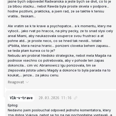
jasne bych odpovedel Radwanska a jeste bych se divil, co to je
za blbou otazku... nebot Rawda byla proste skvela v podpore...
hodne pozitivni, prakticka, a jsem rad, ze se takhle k tenisu
vratila... tleskam...
Ale vratim se k te krave a psychopatce... a k momentu, ktery me
vytocil... jako rvat po hracce, na plny pecky, ze to snad slysi cely
areal Miami, aby neukazovala souperce svou frustraci a at
pohne atd... je proste neco, co se hned tak nevidi... totalni
d*bilita, ktera nezna hranic... ponizeni cloveka behem zapasu...
se teda ptam kurwa co to je?
Nebudu ani probirat hledisko strategicke, nebot mela Magda na
podnose vsechno co potrebovala, aby v pohode ten zapas
dokoncila... cim vic Abramowicz Igu ponizovala, tim se
zlepsovala jistota uderu Magdy a dokonce to byla parada na to
koukat,... jenze... za jakou cenu.
Reagovat
Vlk-v-trave
20.03.2026
11:16
Epilog:
Nedavno jsem poslouchal odpoved jednoho komentatora, ktery
zna dobre Vukova, nebot se ho na nej pochopitelne vyptavali...a