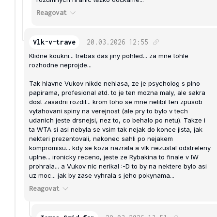
Reagovat
Vlk-v-trave
20.03.2026
12:55
Klidne koukni... trebas das jiny pohled... za mne tohle
rozhodne neprojde...
Tak hlavne Vukov nikde nehlasa, ze je psycholog s plno
papirama, profesional atd. to je ten mozna maly, ale sakra
dost zasadni rozdil... krom toho se mne nelibil ten zpusob
vytahovani spiny na verejnost (ale pry to bylo v tech
udanich jeste drsnejsi, nez to, co behalo po netu). Takze i
ta WTA si asi nebyla se vsim tak nejak do konce jista, jak
nekteri prezentovali, nakonec sahli po nejakem
kompromisu... kdy se koza nazrala a vlk nezustal odstreleny
uplne... ironicky receno, jeste ze Rybakina to finale v IW
prohrala... a Vukov nic nerikal :-D to by na nektere bylo asi
uz moc... jak by zase vyhrala s jeho pokynama...
Reagovat