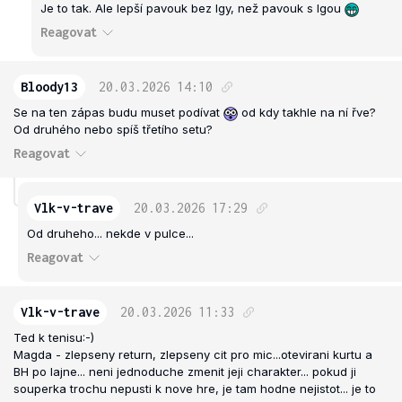
Je to tak. Ale lepší pavouk bez Igy, než pavouk s Igou
Reagovat
Bloody13
20.03.2026
14:10
Se na ten zápas budu muset podívat
od kdy takhle na ní řve?
Od druhého nebo spíš třetího setu?
Reagovat
Vlk-v-trave
20.03.2026
17:29
Od druheho... nekde v pulce...
Reagovat
Vlk-v-trave
20.03.2026
11:33
Ted k tenisu:-)
Magda - zlepseny return, zlepseny cit pro mic...otevirani kurtu a
BH po lajne... neni jednoduche zmenit jeji charakter... pokud ji
souperka trochu nepusti k nove hre, je tam hodne nejistot... je to