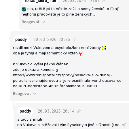
Tomas_Smid_fan
20.03.2026
13:51
njn, určitě jsi to někde zažil a samy ženské to říkají -
nejhorší pracoviště je to plné ženských...
Reagovat
paddy
20.03.2026
20:06
rozdíl mezi Vukovem a psycholožkou není žádný
oba je týrají a mají romantický vztah
k Vukovovi vyšel pěkný článek
zde je odkaz a koment
https://www.tenisportal.cz/zpravy/noskova-si-v-dubaji-
poradila-se-snajderovou-a-je-v-osmifinale-vondrousova-se-
na-kurt-nedostane-46821/#comment-1906693
Reagovat
paddy
20.03.2026
20:14
a tady shrnutí
na Vukova si stěžoval i tým Rybakiny a jiné stížnosti (i od její