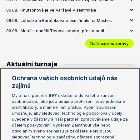
06.08.
Knutsonová je ve Varšavě v semifinále
06.08.
Lehečka a Bartůňková o osmifinále na Masters
06.08.
Monfils nadělil Tienovi kanára, přesto padl
Další expres zprávy
Aktuální turnaje
Hlavní turnaje
Turnaje nižší úrovně
Ochrana vašich osobních údajů nás
zajímá
Montreal
$9.4M
26
My a naši partneři
997
ukládáme do vašeho zařízení
Toronto WTA
$7.4M
23
osobní údaje, jako jsou údaje o prohlížení nebo jedinečné
identifikátory, a máme k nim přístup. Výběr Souhlasím
umožňuje, aby sledovací technologie podporovaly účely
uvedené v části My a naši partneři zpracováváme údaje za
Vzájemné zápasy
účelem poskytování. Výběrem Zamítnout vše nebo
odvoláním svého souhlasu je zakážete. Pokud jsou
sledovací technologie zakázány, některé zobrazené