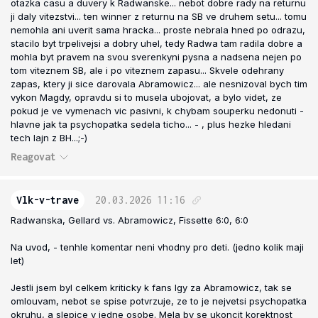
otazka casu a duvery k Radwanske... nebot dobre rady na returnu
ji daly vitezstvi... ten winner z returnu na SB ve druhem setu... tomu
nemohla ani uverit sama hracka... proste nebrala hned po odrazu,
stacilo byt trpelivejsi a dobry uhel, tedy Radwa tam radila dobre a
mohla byt pravem na svou sverenkyni pysna a nadsena nejen po
tom viteznem SB, ale i po viteznem zapasu... Skvele odehrany
zapas, ktery ji sice darovala Abramowicz... ale nesnizoval bych tim
vykon Magdy, opravdu si to musela ubojovat, a bylo videt, ze
pokud je ve vymenach vic pasivni, k chybam souperku nedonuti -
hlavne jak ta psychopatka sedela ticho... - , plus hezke hledani
tech lajn z BH...;-)
Reagovat
Vlk-v-trave
20.03.2026
11:16
Radwanska, Gellard vs. Abramowicz, Fissette 6:0, 6:0
Na uvod, - tenhle komentar neni vhodny pro deti. (jedno kolik maji
let)
Jestli jsem byl celkem kriticky k fans Igy za Abramowicz, tak se
omlouvam, nebot se spise potvrzuje, ze to je nejvetsi psychopatka
okruhu, a slepice v jedne osobe. Mela by se ukoncit korektnost