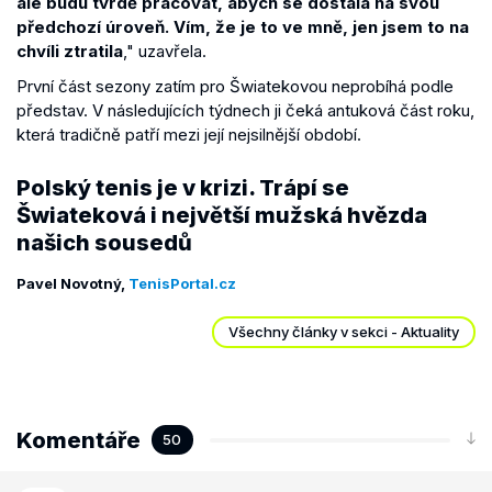
ale budu tvrdě pracovat, abych se dostala na svou
předchozí úroveň. Vím, že je to ve mně, jen jsem to na
chvíli ztratila
," uzavřela.
První část sezony zatím pro Šwiatekovou neprobíhá podle
představ. V následujících týdnech ji čeká antuková část roku,
která tradičně patří mezi její nejsilnější období.
Polský tenis je v krizi. Trápí se
Šwiateková i největší mužská hvězda
našich sousedů
Pavel Novotný,
TenisPortal.cz
Všechny články v sekci - Aktuality
Komentáře
50