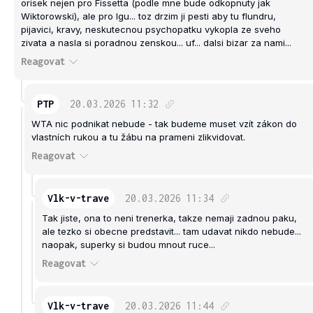
orisek nejen pro Fissetta (podle mne bude odkopnuty jak
Wiktorowski), ale pro Igu... toz drzim ji pesti aby tu flundru,
pijavici, kravy, neskutecnou psychopatku vykopla ze sveho
zivata a nasla si poradnou zenskou... uf... dalsi bizar za nami...
Reagovat
PTP
20.03.2026
11:32
WTA nic podnikat nebude - tak budeme muset vzít zákon do
vlastních rukou a tu žábu na prameni zlikvidovat.
Reagovat
Vlk-v-trave
20.03.2026
11:34
Tak jiste, ona to neni trenerka, takze nemaji zadnou paku,
ale tezko si obecne predstavit... tam udavat nikdo nebude...
naopak, superky si budou mnout ruce...
Reagovat
Vlk-v-trave
20.03.2026
11:44