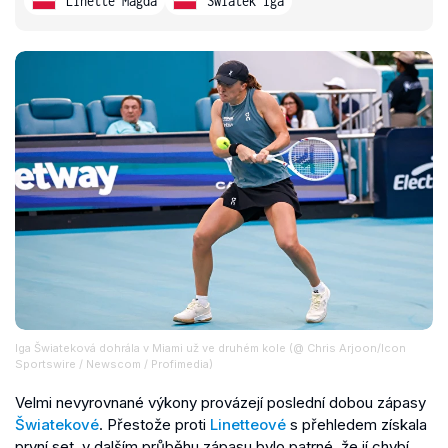
Linette Magda
Swiatek Iga
Iga Šwiateková dohrála v Miami už ve druhém kole (@ Chris Arjoon/Icon
Sportswire / Newscom / Profimedia)
Velmi nevyrovnané výkony provázejí poslední dobou zápasy
Šwiatekové
. Přestože proti
Linetteové
s přehledem získala
první set, v dalším průběhu zápasu bylo patrné, že jí chybí