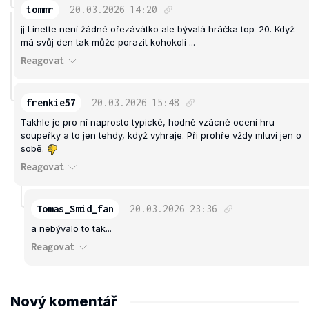
tommr
20.03.2026
14:20
jj Linette není žádné ořezávátko ale bývalá hráčka top-20. Když
má svůj den tak může porazit kohokoli ...
Reagovat
frenkie57
20.03.2026
15:48
Takhle je pro ní naprosto typické, hodně vzácně ocení hru
soupeřky a to jen tehdy, když vyhraje. Při prohře vždy mluví jen o
sobě.
Reagovat
Tomas_Smid_fan
20.03.2026
23:36
a nebývalo to tak...
Reagovat
Nový komentář