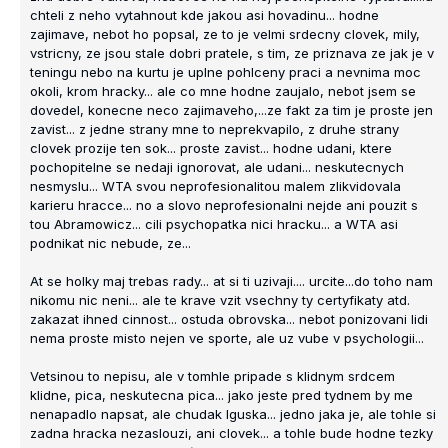
chteli z neho vytahnout kde jakou asi hovadinu... hodne
zajimave, nebot ho popsal, ze to je velmi srdecny clovek, mily,
vstricny, ze jsou stale dobri pratele, s tim, ze priznava ze jak je v
teningu nebo na kurtu je uplne pohlceny praci a nevnima moc
okoli, krom hracky... ale co mne hodne zaujalo, nebot jsem se
dovedel, konecne neco zajimaveho,...ze fakt za tim je proste jen
zavist... z jedne strany mne to neprekvapilo, z druhe strany
clovek prozije ten sok... proste zavist... hodne udani, ktere
pochopitelne se nedaji ignorovat, ale udani... neskutecnych
nesmyslu... WTA svou neprofesionalitou malem zlikvidovala
karieru hracce... no a slovo neprofesionalni nejde ani pouzit s
tou Abramowicz... cili psychopatka nici hracku... a WTA asi
podnikat nic nebude, ze...
At se holky maj trebas rady... at si ti uzivaji.... urcite...do toho nam
nikomu nic neni... ale te krave vzit vsechny ty certyfikaty atd.
zakazat ihned cinnost... ostuda obrovska... nebot ponizovani lidi
nema proste misto nejen ve sporte, ale uz vube v psychologii...
Vetsinou to nepisu, ale v tomhle pripade s klidnym srdcem
klidne, pica, neskutecna pica... jako jeste pred tydnem by me
nenapadlo napsat, ale chudak Iguska... jedno jaka je, ale tohle si
zadna hracka nezaslouzi, ani clovek... a tohle bude hodne tezky