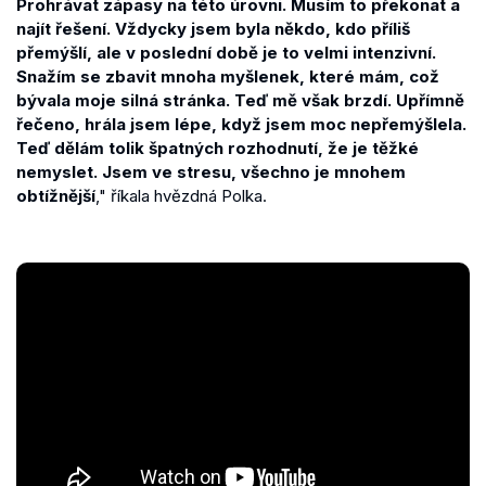
Prohrávat zápasy na této úrovni. Musím to překonat a
najít řešení. Vždycky jsem byla někdo, kdo příliš
přemýšlí, ale v poslední době je to velmi intenzivní.
Snažím se zbavit mnoha myšlenek, které mám, což
bývala moje silná stránka. Teď mě však brzdí. Upřímně
řečeno, hrála jsem lépe, když jsem moc nepřemýšlela.
Teď dělám tolik špatných rozhodnutí, že je těžké
nemyslet. Jsem ve stresu, všechno je mnohem
obtížnější
," říkala hvězdná Polka.