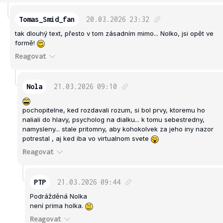
Tomas_Smid_fan
20.03.2026
23:32
tak dlouhý text, přesto v tom zásadním mimo... Nolko, jsi opět ve
formě!
Reagovat
Nola
21.03.2026
09:10
pochopitelne, ked rozdavali rozum, si bol prvy, ktoremu ho
naliali do hlavy, psycholog na dialku... k tomu sebestredny,
namysleny... stale pritomny, aby kohokolvek za jeho iny nazor
potrestal , aj ked iba vo virtualnom svete
Reagovat
PTP
21.03.2026
09:44
Podrážděná Nolka
není prima holka.
Reagovat