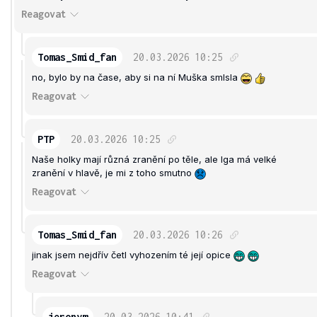
Reagovat
Tomas_Smid_fan
20.03.2026
10:25
no, bylo by na čase, aby si na ní Muška smlsla
Reagovat
PTP
20.03.2026
10:25
Naše holky mají různá zranění po těle, ale Iga má velké
zranění v hlavě, je mi z toho smutno
Reagovat
Tomas_Smid_fan
20.03.2026
10:26
jinak jsem nejdřív četl vyhozením té její opice
Reagovat
jeronym
20.03.2026
10:41