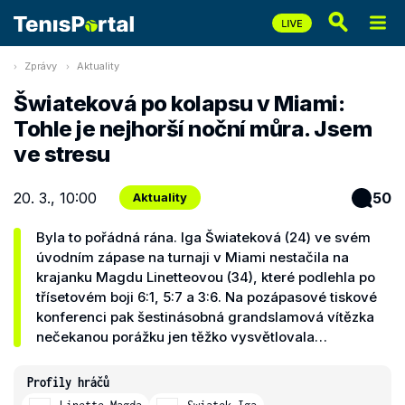
Zprávy
Aktuality
Šwiateková po kolapsu v Miami:
Tohle je nejhorší noční můra. Jsem
ve stresu
20. 3., 10:00
50
Aktuality
Byla to pořádná rána. Iga Šwiateková (24) ve svém
úvodním zápase na turnaji v Miami nestačila na
krajanku Magdu Linetteovou (34), které podlehla po
třísetovém boji 6:1, 5:7 a 3:6. Na pozápasové tiskové
konferenci pak šestinásobná grandslamová vítězka
nečekanou porážku jen těžko vysvětlovala…
Profily hráčů