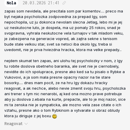
Nola
20.03.2026
21:41
zapas som nevidela, ale precitala som par komentov..... preco ma
byt nejaka psycholozka zodpovedna za prepad Igy, som
nepochopila, uz ju dokonca nevolam slecna Jetlag, lebo mi je jej
uz neskutocne luto, je dospela, ma uz pomaly 25 rokov, snad je
svojpravna, vyhrala neskutocne vela turnajov v tak mladom veku,
je zabezpena na generacie vopred, ak zajtra sekne s tenisom
bude stale velkou star, svet sa netoci iba okolo Igy, treba si
uvedomit, nie je prva hviezdna hracka, ktora ma velke prepady...
nejdem skumat ten zapas, ani ulohu tej psycholozky v nom, z Igy
tu robite doslova obetneho baranka, ale svet nie je ciernobiely,
nevidite do ich spoluprace, presne ako ked sa tu pisalo o Rybke a
Vukovovi, a ja som mala presne opacny nazor na tie stare
bosorky..... dnes mam pocit, ze na hru Igy dokazu hracky
reagovat, a ak nechce, alebo nevie zmenit svoju hru, psycholozka
ani trener s tym nic nenarobi, aj ked ona mozno prave potrebuje
aby ju doslova z.ebala na kurte, prepacte, ale to je moj nazor, sice
mi ta zenska nie je sympaticka, ale mozno vela zase citate o ich
vztahu, presne ako o tom Rybkinom a vytvarate si obraz obludy
ktora ju diriguje z jej boxu
Reagovat