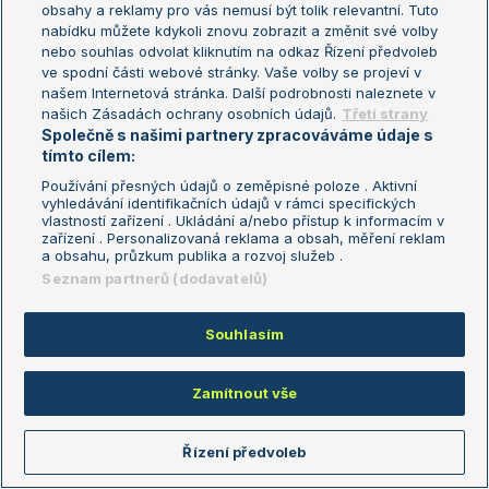
obsahy a reklamy pro vás nemusí být tolik relevantní. Tuto
nabídku můžete kdykoli znovu zobrazit a změnit své volby
nebo souhlas odvolat kliknutím na odkaz Řízení předvoleb
ve spodní části webové stránky. Vaše volby se projeví v
Soutěž
našem Internetová stránka. Další podrobnosti naleznete v
našich Zásadách ochrany osobních údajů.
Třetí strany
Soutěžte o
Společně s našimi partnery zpracováváme údaje s
tímto cílem:
10.000 korun!
Používání přesných údajů o zeměpisné poloze . Aktivní
vyhledávání identifikačních údajů v rámci specifických
vlastností zařízení . Ukládání a/nebo přístup k informacím v
zařízení . Personalizovaná reklama a obsah, měření reklam
a obsahu, průzkum publika a rozvoj služeb .
Seznam partnerů (dodavatelů)
Zajímavé zápasy
Souhlasím
Zápas
H2H
Ryan Ziegann S.
-
Gadecki T.
3-0
Zamítnout vše
Sabalenka A.
-
Zhang S.
4-1
Řízení předvoleb
Brantmeier R.
-
Mandlik E.
0-3