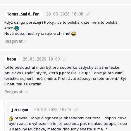
Tomas_Smid_fan
20.03.2026
10:30
když už Igu porážejí i Polky... Je to polská krize, není to polská
krize
Nová doba, host vyhazuje vrchního!
Reagovat
baba
20.03.2026
10:09
tohle poslouchat musí být pro soupeřku vždycky strašně těžké.
Ani slovo uznání hry té, která ji porazila. Cituji " Tohle je pro elitní
tenistku nejhorší noční můra. Prohrávat zápasy na této úrovni." Být
Linett, tak se urazím.
Reagovat
jeronym
20.03.2026
10:15
pravda... Moje diagnoza je obsedantni neuroza... doporucoval
bych zacit s vyhozenim te jeji cepice... pak nejakou terapii, treba
u Karoliny Muchové, metoda "mouchy snezte si me..."