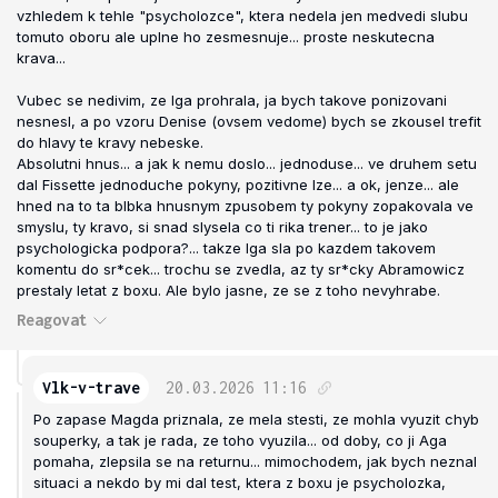
vzhledem k tehle "psycholozce", ktera nedela jen medvedi slubu
tomuto oboru ale uplne ho zesmesnuje... proste neskutecna
krava...
Vubec se nedivim, ze Iga prohrala, ja bych takove ponizovani
nesnesl, a po vzoru Denise (ovsem vedome) bych se zkousel trefit
do hlavy te kravy nebeske.
Absolutni hnus... a jak k nemu doslo... jednoduse... ve druhem setu
dal Fissette jednoduche pokyny, pozitivne Ize... a ok, jenze... ale
hned na to ta blbka hnusnym zpusobem ty pokyny zopakovala ve
smyslu, ty kravo, si snad slysela co ti rika trener... to je jako
psychologicka podpora?... takze Iga sla po kazdem takovem
komentu do sr*cek... trochu se zvedla, az ty sr*cky Abramowicz
prestaly letat z boxu. Ale bylo jasne, ze se z toho nevyhrabe.
Reagovat
Vlk-v-trave
20.03.2026
11:16
Po zapase Magda priznala, ze mela stesti, ze mohla vyuzit chyb
souperky, a tak je rada, ze toho vyuzila... od doby, co ji Aga
pomaha, zlepsila se na returnu... mimochodem, jak bych neznal
situaci a nekdo by mi dal test, ktera z boxu je psycholozka,