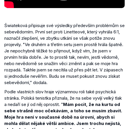
Świateková připisuje své výsledky především problémům se
sebevědomím. První set proti Linetteové, který vyhrála 6:1,
naznačil zlepšení, ve zbytku utkání se však potíže znovu
projevily. "Ve druhém a třetím setu jsem prostě hrála špatně.
Je nepochybně těžké to přijmout, když vím, že jsem v
prvním hrála dobře. Je to prostě tak, nevím, jestli vědomě,
nebo nevědomě se snažím věci změnit a pak se moje hra
rozpadá. Takhle jsem se necítila už přes pět let. V zápasech
si jednoduše nevěřím. Budu se muset pokusit znovu získat
sebevědomí," dodala.
Podle vlastních slov hraje významnou roli také psychická
stránka. Polská tenistka přiznala, že na sebe vyvíjí velký tlak
a nedaří se jí od něj oprostit. "
Mám pocit, že na kurtu od
sebe strašně moc očekávám, a toho se musím zbavit.
Moje hra není v současné době na úrovni, abych si
mohla dělat nějaké větší ambice. Jsem trochu nejistá,