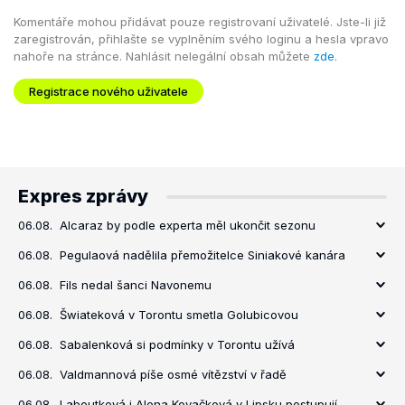
Komentáře mohou přidávat pouze registrovaní uživatelé. Jste-li již
zaregistrován, přihlašte se vyplněním svého loginu a hesla vpravo
nahoře na stránce. Nahlásit nelegální obsah můžete
zde
.
Registrace nového uživatele
Expres zprávy
06.08.
Alcaraz by podle experta měl ukončit sezonu
06.08.
Pegulaová nadělila přemožitelce Siniakové kanára
06.08.
Fils nedal šanci Navonemu
06.08.
Šwiateková v Torontu smetla Golubicovou
06.08.
Sabalenková si podmínky v Torontu užívá
06.08.
Valdmannová píše osmé vítězství v řadě
06.08.
Laboutková i Alena Kovačková v Lipsku postupují