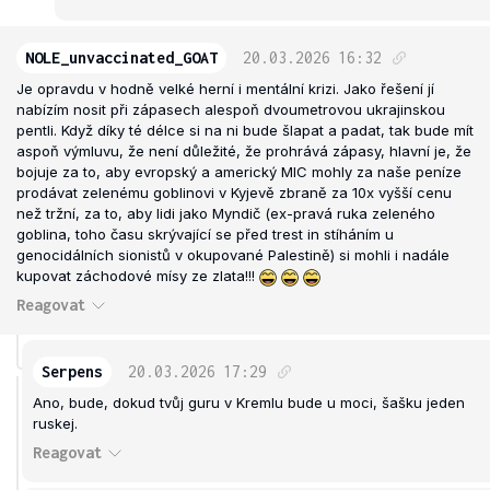
NOLE_unvaccinated_GOAT
20.03.2026
16:32
Je opravdu v hodně velké herní i mentální krizi. Jako řešení jí
nabízím nosit při zápasech alespoň dvoumetrovou ukrajinskou
pentli. Když díky té délce si na ni bude šlapat a padat, tak bude mít
aspoň výmluvu, že není důležité, že prohrává zápasy, hlavní je, že
bojuje za to, aby evropský a americký MIC mohly za naše peníze
prodávat zelenému goblinovi v Kyjevě zbraně za 10x vyšší cenu
než tržní, za to, aby lidi jako Myndič (ex-pravá ruka zeleného
goblina, toho času skrývající se před trest in stíháním u
genocidálních sionistů v okupované Palestině) si mohli i nadále
kupovat záchodové mísy ze zlata!!!
Reagovat
Serpens
20.03.2026
17:29
Ano, bude, dokud tvůj guru v Kremlu bude u moci, šašku jeden
ruskej.
Reagovat