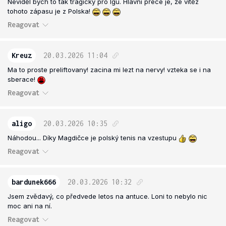
Neviděl bych to tak tragicky pro Igu. Hlavní přece je, že vítěz
tohoto zápasu je z Polska!
Reagovat
Kreuz
20.03.2026
11:04
Ma to proste preliftovany! zacina mi lezt na nervy! vzteka se i na
sberace!
Reagovat
aligo
20.03.2026
10:35
Náhodou... Díky Magdičce je polský tenis na vzestupu
Reagovat
bardunek666
20.03.2026
10:32
Jsem zvědavý, co předvede letos na antuce. Loni to nebylo nic
moc ani na ní.
Reagovat