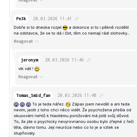
Pe3k
20.03.2026
11:41
Dobře si to dneska rozjel
a dokonce si to i pěkně rozdělil
na odstavce, že se to dá i číst, těm co nemají rádi slohovky...
Reagovat
jeronym
20.03.2026
11:46
vlk válí !
Reagovat
Tomas_Smid_fan
20.03.2026
11:48
To je teda nářez.
Zápas jsem neviděl a ani teda
nevím, jestli z toho chci něco vidět. Že psychožena přešla od
okusování nehtů k hlasitému ponižování má jistě svůj důvod.
To, že jde o psychicky nevyrovnanou osobu bylo zřejmé z řeči
těla, dávno tomu. Její neuróza nebo co to je a vztek se
stupňovaly.