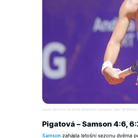
Laura Samson se před důležitým turnajem trápí (© Mariano
Pigatová – Samson 4:6, 6:
Samson
zahájila letošní sezonu dvěma 