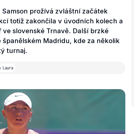
Samson prožívá zvláštní začátek
kcí totiž zakončila v úvodních kolech a
f ve slovenské Trnavě. Další brzké
 španělském Madridu, kde za několik
ý turnaj.
n Laura