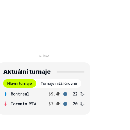
Aktuální turnaje
Hlavní turnaje
Turnaje nižší úrovně
Montreal
$9.4M
22
Toronto WTA
$7.4M
20