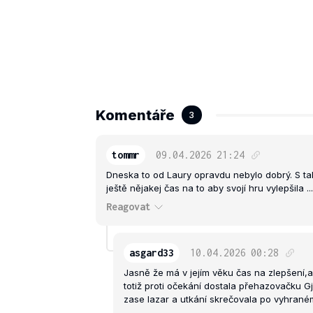
Komentáře
3
tommr
09.04.2026
21:24
Dneska to od Laury opravdu nebylo dobrý. S ta
ještě nějakej čas na to aby svojí hru vylepšila ...
Reagovat
asgard33
10.04.2026
00:28
Jasně že má v jejím věku čas na zlepšení,a
totiž proti očekání dostala přehazovačku G
zase lazar a utkání skrečovala po vyhraném