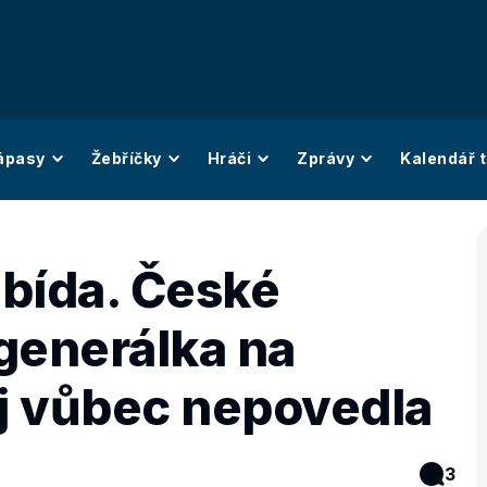
ápasy
Žebříčky
Hráči
Zprávy
Kalendář t
k bída. České
generálka na
aj vůbec nepovedla
3