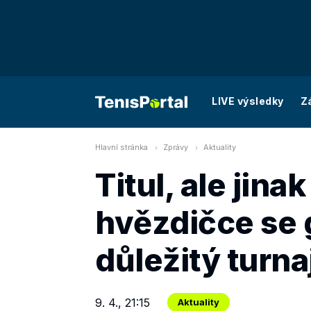
LIVE výsledky
Z
Hlavní stránka
Zprávy
Aktuality
Titul, ale jina
hvězdičce se 
důležitý turn
9. 4., 21:15
Aktuality