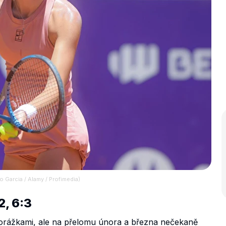
 Garcia / Alamy / Profimedia)
2, 6:3
porážkami, ale na přelomu února a března nečekaně