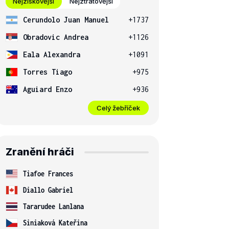
Nejziskovější
Nejztrátovější
Cerundolo Juan Manuel
+1737
Obradovic Andrea
+1126
Eala Alexandra
+1091
Torres Tiago
+975
Aguiard Enzo
+936
Celý žebříček
Zranění hráči
Tiafoe Frances
Diallo Gabriel
Tararudee Lanlana
Siniaková Kateřina