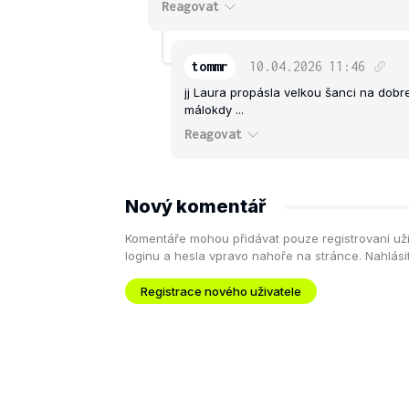
Reagovat
tommr
10.04.2026
11:46
jj Laura propásla velkou šanci na dobre
málokdy ...
Reagovat
Nový komentář
Komentáře mohou přidávat pouze registrovaní uživa
loginu a hesla vpravo nahoře na stránce. Nahlás
Registrace nového uživatele