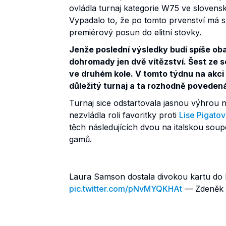
ovládla turnaj kategorie W75 ve slovensk
Vypadalo to, že po tomto prvenství má s
premiérový posun do elitní stovky.
Jenže poslední výsledky budí spíše oba
dohromady jen dvě vítězství. Šest ze s
ve druhém kole. V tomto týdnu na akci
důležitý turnaj a ta rozhodně poveden
Turnaj sice odstartovala jasnou výhrou
nezvládla roli favoritky proti
Lise Pigato
těch následujících dvou na italskou sou
gamů.
Laura Samson dostala divokou kartu do 
pic.twitter.com/pNvMYQKHAt
— Zdeněk 