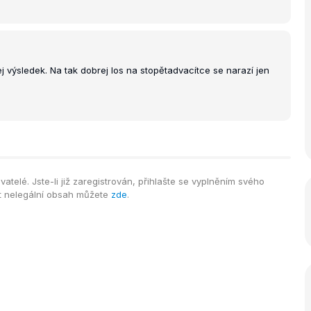
j výsledek. Na tak dobrej los na stopětadvacítce se narazí jen
telé. Jste-li již zaregistrován, přihlašte se vyplněním svého
it nelegální obsah můžete
zde
.