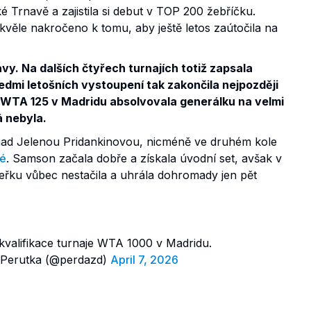
é Trnavě a zajistila si debut v TOP 200 žebříčku.
kvěle nakročeno k tomu, aby ještě letos zaútočila na
vy. Na dalších čtyřech turnajích totiž zapsala
edmi letošních vystoupení tak zakončila nejpozději
 WTA 125 v Madridu absolvovala generálku na velmi
á nebyla.
 nad Jelenou Pridankinovou, nicméně ve druhém kole
vé
. Samson začala dobře a získala úvodní set, avšak v
peřku vůbec nestačila a uhrála dohromady jen pět
kvalifikace turnaje WTA 1000 v Madridu.
Perutka (@perdazd)
April 7, 2026