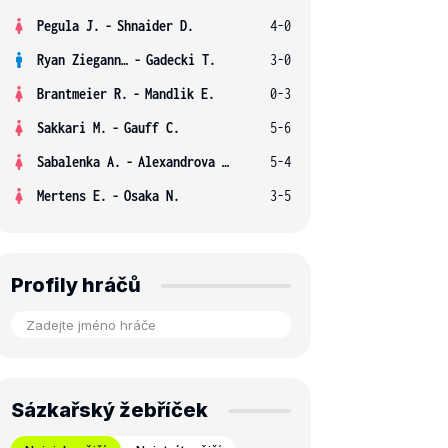
Pegula J.
-
Shnaider D.
4-0
Ryan Ziegann S.
-
Gadecki T.
3-0
Brantmeier R.
-
Mandlik E.
0-3
Sakkari M.
-
Gauff C.
5-6
Sabalenka A.
-
Alexandrova E.
5-4
Mertens E.
-
Osaka N.
3-5
Profily hráčů
Sázkařský žebříček