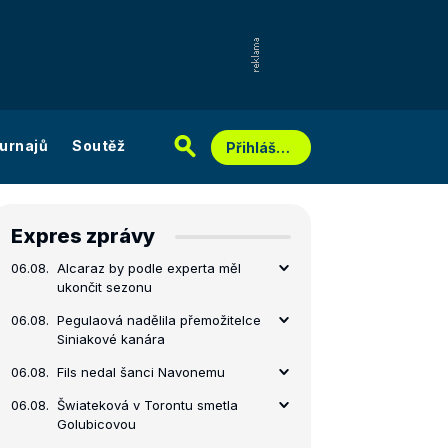
urnajů
Soutěž
Přihlášení
Expres zprávy
06.08.
Alcaraz by podle experta měl
ukončit sezonu
06.08.
Pegulaová nadělila přemožitelce
Siniakové kanára
06.08.
Fils nedal šanci Navonemu
06.08.
Šwiateková v Torontu smetla
Golubicovou