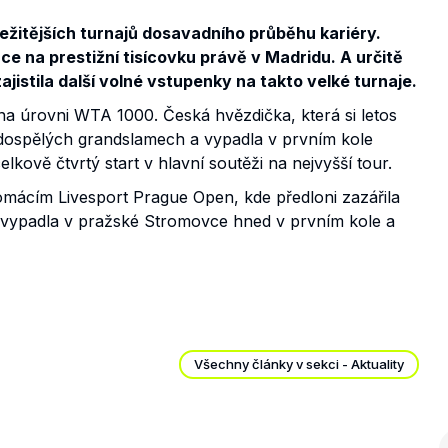
ležitějších turnajů dosavadního průběhu kariéry.
ace na prestižní tisícovku právě v Madridu. A určitě
ajistila další volné vstupenky na takto velké turnaje.
na úrovni WTA 1000. Česká hvězdička, která si letos
dospělých grandslamech a vypadla v prvním kole
elkově čtvrtý start v hlavní soutěži na nejvyšší tour.
omácím Livesport Prague Open, kde předloni zazářila
 vypadla v pražské Stromovce hned v prvním kole a
Všechny články v sekci - Aktuality