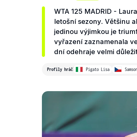
WTA 125 MADRID - Laura 
letošní sezony. Většinu a
jedinou výjimkou je trium
vyřazení zaznamenala ve
dní odehraje velmi důležit
Profily hráčů
Pigato Lisa
Samso