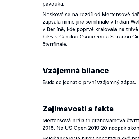
pavouka.
Noskové se na rozdíl od Mertensové dař
zapsala mimo jiné semifinále v Indian Wel
v Berlíně, kde poprvé kralovala na trávě 
bitvy s Camilou Osoriovou a Soranou C
čtvrtfinále.
Vzájemná bilance
Bude se jednat o první vzájemný zápas.
Zajímavosti a fakta
Mertensová hrála tři grandslamová čtvrt
2018. Na US Open 2019-20 naopak skončil
Belgičanka ještě nikdy neporazila dvě 