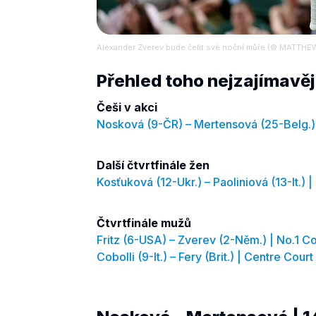
Alexander Zverev bude čelit své noční můře (© MAT
Přehled toho nejzajímavějš
Češi v akci
Nosková (9-ČR) – Mertensová (25-Belg.) 
Další čtvrtfinále žen
Kosťuková (12-Ukr.) – Paoliniová (13-It.)
Čtvrtfinále mužů
Fritz (6-USA) – Zverev (2-Něm.) | No.1 C
Cobolli (9-It.) – Fery (Brit.) | Centre Cou