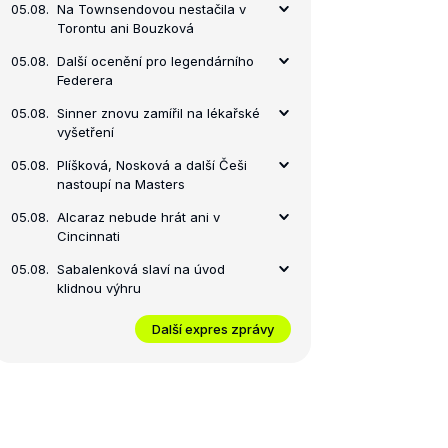
05.08.
Na Townsendovou nestačila v
Torontu ani Bouzková
05.08.
Další ocenění pro legendárního
Federera
05.08.
Sinner znovu zamířil na lékařské
vyšetření
05.08.
Plíšková, Nosková a další Češi
nastoupí na Masters
05.08.
Alcaraz nebude hrát ani v
Cincinnati
05.08.
Sabalenková slaví na úvod
klidnou výhru
Další expres zprávy