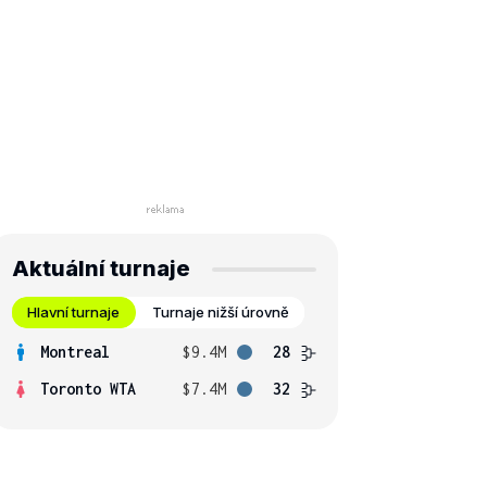
Aktuální turnaje
Hlavní turnaje
Turnaje nižší úrovně
Montreal
$9.4M
28
Toronto WTA
$7.4M
32