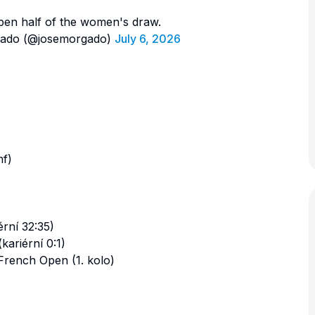
 open half of the women's draw.
ado (@josemorgado)
July 6, 2026
mf)
érní 32:35)
kariérní 0:1)
French Open (1. kolo)