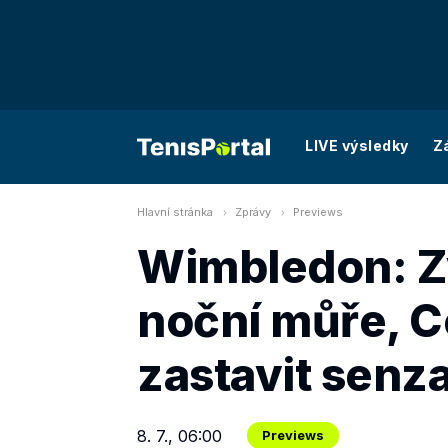
LIVE výsledky
Z
Hlavní stránka
Zprávy
Previews
Wimbledon: Zv
noční můře, Co
zastavit senza
8. 7., 06:00
Previews