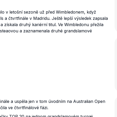
ilo v letošní sezoně už před Wimbledonem, když
ls a čtvrtfinále v Madridu. Ještě lepší výsledek zapsala
a získala druhý kariérní titul. Ve Wimbledonu přežila
irsteaovou a zaznamenala druhé grandslamové
finále a uspěla jen v tom úvodním na Australian Open
a ve čtvrtfinálové fázi.
hráčky TOP 20 na jednom grandslamovém turnaji.