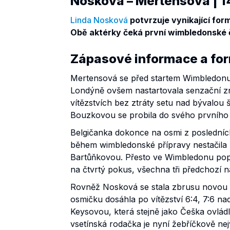
Nosková – Mertensová | 
Linda Nosková
potvrzuje vynikající for
Obě aktérky čeká první wimbledonské č
Zápasové informace a fo
Mertensová se před startem Wimbledonu 
Londýně ovšem nastartovala senzační zn
vítězstvích bez ztráty setu nad bývalo
Bouzkovou se probila do svého prvního č
Belgičanka dokonce na osmi z posledních
během wimbledonské přípravy nestačila 
Bartůňkovou. Přesto ve Wimbledonu poprv
na čtvrtý pokus, všechna tři předchozí
Rovněž Nosková se stala zbrusu novou č
osmičku dosáhla po vítězství 6:4, 7:6
Keysovou, která stejně jako Češka ovládl
vsetínská rodačka je nyní žebříčkově nej