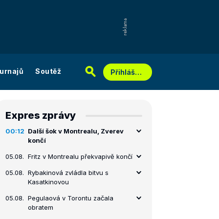
urnajů
Soutěž
Přihlášení
Expres zprávy
00:12
Další šok v Montrealu, Zverev
končí
05.08.
Fritz v Montrealu překvapivě končí
05.08.
Rybakinová zvládla bitvu s
Kasatkinovou
05.08.
Pegulaová v Torontu začala
obratem