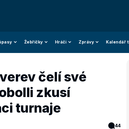
ápasy
Žebříčky
Hráči
Zprávy
Kalendář t
erev čelí své
bolli zkusí
ci turnaje
44