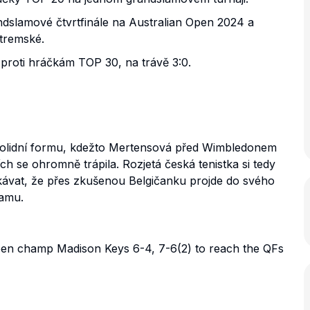
ndslamové čtvrtfinále na Australian Open 2024 a
stremské.
 proti hráčkám TOP 30, na trávě 3:0.
olidní formu, kdežto Mertensová před Wimbledonem
ch se ohromně trápila. Rozjetá česká tenistka si tedy
čekávat, že přes zkušenou Belgičanku projde do svého
lamu.
en champ Madison Keys 6-4, 7-6(2) to reach the QFs