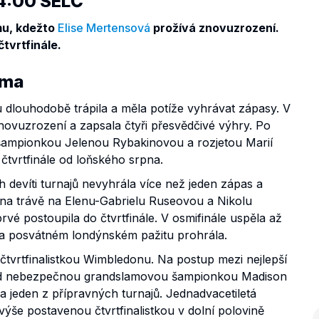
14:00 SELČ
mu, kdežto
Elise Mertensová
prožívá znovuzrození.
tvrtfinále.
rma
dlouhodobě trápila a měla potíže vyhrávat zápasy. V
ovuzrození a zapsala čtyři přesvědčivé výhry. Po
u šampionkou Jelenou Rybakinovou a rozjetou Marií
tvrtfinále od loňského srpna.
 devíti turnajů nevyhrála více než jeden zápas a
na trávě na Elenu-Gabrielu Ruseovou a Nikolu
é postoupila do čtvrtfinále. V osmifinále uspěla až
 na posvátném londýnském pažitu prohrála.
tvrtfinalistkou Wimbledonu. Na postup mezi nejlepší
 nad nebezpečnou grandslamovou šampionkou Madison
a jeden z přípravných turnajů. Jednadvacetiletá
výše postavenou čtvrtfinalistkou v dolní polovině