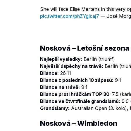
She will face Elise Mertens in this very
pic.twitter.com/phZYglcaj7
— José Morg
Nosková – Letošní sezona
Nejlepší výsledky:
Berlín (triumf)
Největší úspěchy na trávě:
Berlín (triu
Bilance:
26:11
Bilance z posledních 10 zápasů:
9:1
Bilance na trávě:
9:1
Bilance proti hráčkám TOP 30:
7:5 (kari
Bilance ve čtvrtfinále grandslamů:
0:0 (
Grandslamy:
Australian Open (3. kolo), 
Nosková – Wimbledon