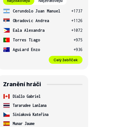
Nejziskovější
Nejztrátovější
Cerundolo Juan Manuel
+1737
Obradovic Andrea
+1126
Eala Alexandra
+1072
Torres Tiago
+975
Aguiard Enzo
+936
Celý žebříček
Zranění hráči
Diallo Gabriel
Tararudee Lanlana
Siniaková Kateřina
Munar Jaume