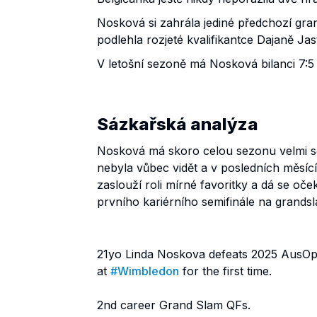
Nosková si zahrála jediné předchozí gra
podlehla rozjeté kvalifikantce Dajaně Ja
V letošní sezoně má Nosková bilanci 7:5
Sázkařská analýza
Nosková má skoro celou sezonu velmi s
nebyla vůbec vidět a v posledních měsící
zaslouží roli mírné favoritky a dá se o
prvního kariérního semifinále na grands
21yo Linda Noskova defeats 2025 AusOp
at
#Wimbledon
for the first time.
2nd career Grand Slam QFs.