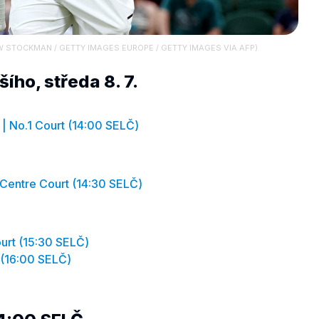
THEW STOCKMAN / GETTY IMAGES EUROPE / GETTY IMAGES VIA AFP)
ího, středa 8. 7.
| No.1 Court (14:00 SELČ)
 | Centre Court (14:30 SELČ)
ourt (15:30 SELČ)
rt (16:00 SELČ)