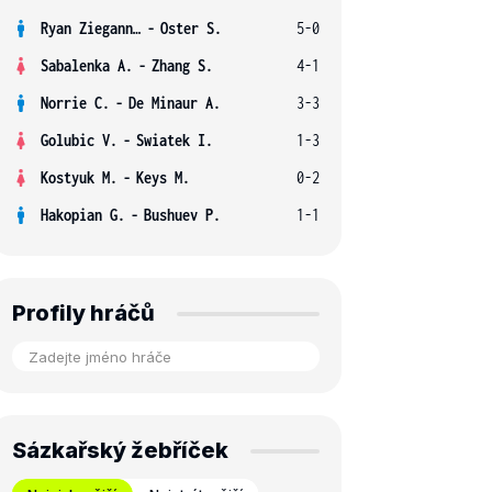
Ryan Ziegann S.
-
Oster S.
5-0
Sabalenka A.
-
Zhang S.
4-1
Norrie C.
-
De Minaur A.
3-3
Golubic V.
-
Swiatek I.
1-3
Kostyuk M.
-
Keys M.
0-2
Hakopian G.
-
Bushuev P.
1-1
Profily hráčů
Sázkařský žebříček