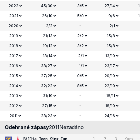
2022
45/30
3/5
27/14
2021
26/10
5/0
9/6
-
2020
2/2
2/1
2019
21/13
2/2
15/8
2018
19/12
3/2
15/8
2017
18/14
2/1
13/10
2016
38/27
1/1
23/17
2015
27/25
0/5
20/10
2014
32/22
8/5
22/10
-
2013
31/19
18/11
-
2012
27/15
18/10
-
2011
28/23
24/16
Odehrané zápasy
2011
Nezadáno
Billie Jean King Cup
1
2
3
Kurs