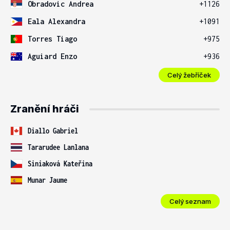
Obradovic Andrea
+1126
Eala Alexandra
+1091
Torres Tiago
+975
Aguiard Enzo
+936
Celý žebříček
Zranění hráči
Diallo Gabriel
Tararudee Lanlana
Siniaková Kateřina
Munar Jaume
Celý seznam