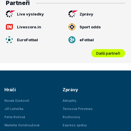
Partneři
Live výsledky
Zprávy
Livescore.in
Sport odds
EuroFotbal
eFotbal
Další partneři
Hráči
Zprávy
Novak Djokovič
Aktuality
Jiří Lehečka
Tenisová Previews
Petra Kvitová
Rozhovory
Markéta Vondroušová
Express zprávy