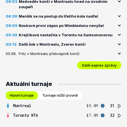
06:53
Medveděv končí v Montrealu hned na úvodním
soupeři
06:26
Menšík se na postup do třetího kola nadřel
06:05
Noskové první zápas po Wimbledonu nevyšel
05:39
Krejčíková nestačila v Torontu na Samsonovovou
00:12
Další šok v Montrealu, Zverev končí
05.08.
Fritz v Montrealu překvapivě končí
Další expres zprávy
Aktuální turnaje
Hlavní turnaje
Turnaje nižší úrovně
Montreal
$9.4M
31
Toronto WTA
$7.4M
32