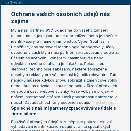
Iga Swiatek
Marie Bouzková
Ochrana vašich osobních údajů nás
Žebříčky
Kalendář turnajů
zajímá
My a naši partneři
997
ukládáme do vašeho zařízení
Žebříček ATP (muži)
Australian Open
osobní údaje, jako jsou údaje o prohlížení nebo jedinečné
Žebříček WTA (ženy)
French Open
identifikátory, a máme k nim přístup. Výběr Souhlasím
umožňuje, aby sledovací technologie podporovaly účely
Sázkařský žebříček
Wimbledon
uvedené v části My a naši partneři zpracováváme údaje za
US Open
účelem poskytování. Výběrem Zamítnout vše nebo
odvoláním svého souhlasu je zakážete. Pokud jsou
Turnaj mistrů
sledovací technologie zakázány, některé zobrazené
Turnaj mistryň
obsahy a reklamy pro vás nemusí být tolik relevantní. Tuto
Aktualní trendy
nabídku můžete kdykoli znovu zobrazit a změnit své volby
nebo souhlas odvolat kliknutím na odkaz Řízení předvoleb
ve spodní části webové stránky. Vaše volby se projeví v
Fotbalové přestupy
našem Internetová stránka. Další podrobnosti naleznete v
Livesport Daily
našich Zásadách ochrany osobních údajů.
Třetí strany
Společně s našimi partnery zpracováváme údaje s
LS Prague Open
tímto cílem:
Používání přesných údajů o zeměpisné poloze . Aktivní
vyhledávání identifikačních údajů v rámci specifických