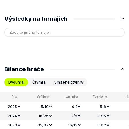
Výsledky na turnajích
Bilance hráče
Dvouhra
Čtyřhra
Smíšené čtyřhry
Rok
Celkem
Antuka
Tvrdý p.
H
2025
5/10
0/1
5/8
2024
16/25
2/5
8/15
2023
35/37
16/15
13/12