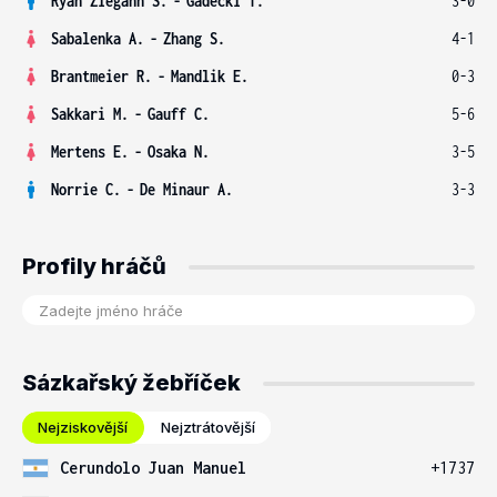
Ryan Ziegann S.
-
Gadecki T.
3-0
Sabalenka A.
-
Zhang S.
4-1
Brantmeier R.
-
Mandlik E.
0-3
Sakkari M.
-
Gauff C.
5-6
Mertens E.
-
Osaka N.
3-5
Norrie C.
-
De Minaur A.
3-3
Profily hráčů
Sázkařský žebříček
Nejziskovější
Nejztrátovější
Cerundolo Juan Manuel
+1737