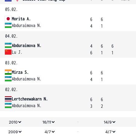
05.02.
Morita A.
6
6
Abduraimova N.
4
1
04.02.
Abduraimova N.
4
6
6
Lu J.
6
1
1
03.02.
Mirza S.
6
6
Abduraimova N.
4
1
02.02.
Lertcheewakarn N.
6
6
Abduraimova N.
3
2
-
2010
16/11
14/9
-
2009
4/7
4/7