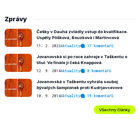
Zprávy
Češky v Dauhá zvládly vstup do kvalifikace.
Uspěly Plíšková, Bouzková i Martincová
11. 2. 2023
Aktuality
17 komentářů
Jovanovská si po roce zahraje v Taškentu o
titul. Ve finále ji čeká Knappová
12. 9. 2014
Aktuality
0 komentářů
Jovanovská v Taškentu vyhrála souboj
bývalých šampionek proti Kudrjavcevové
10. 9. 2014
Aktuality
19 komentářů
Všechny články