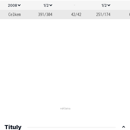
-
2008
1/2
1/2
Celkem
391/304
42/42
251/174
Tituly