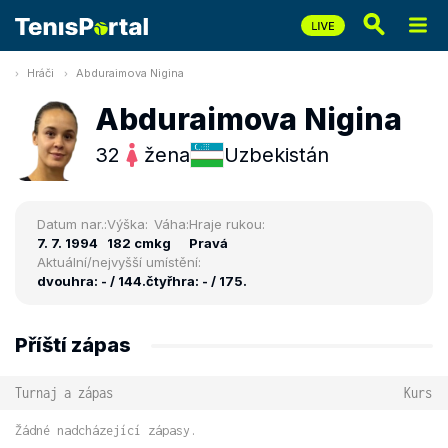
Hráči
Abduraimova Nigina
Abduraimova Nigina
32
žena
Uzbekistán
Datum nar.:
Výška:
Váha:
Hraje rukou:
7. 7. 1994
182 cm
kg
Pravá
Aktuální/nejvyšší umístění:
dvouhra: - / 144.
čtyřhra: - / 175.
Příští zápas
Turnaj a zápas
Kurs
Žádné nadcházející zápasy.