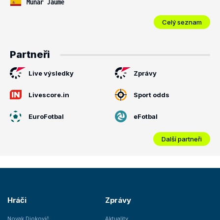
Munar Jaume
Celý seznam
Partneři
Live výsledky
Zprávy
Livescore.in
Sport odds
EuroFotbal
eFotbal
Další partneři
Hráči
Zprávy
Novak Djokovič
Aktuality