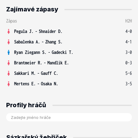
Zajímavé zápasy
Zápas
H2H
Pegula J.
-
Shnaider D.
4-0
Sabalenka A.
-
Zhang S.
4-1
Ryan Ziegann S.
-
Gadecki T.
3-0
Brantmeier R.
-
Mandlik E.
0-3
Sakkari M.
-
Gauff C.
5-6
Mertens E.
-
Osaka N.
3-5
Profily hráčů
Sázkařský žebříček