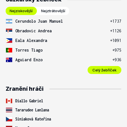
Nejziskovější
Nejztrátovější
Cerundolo Juan Manuel
+1737
Obradovic Andrea
+1126
Eala Alexandra
+1091
Torres Tiago
+975
Aguiard Enzo
+936
Celý žebříček
Zranění hráči
Diallo Gabriel
Tararudee Lanlana
Siniaková Kateřina