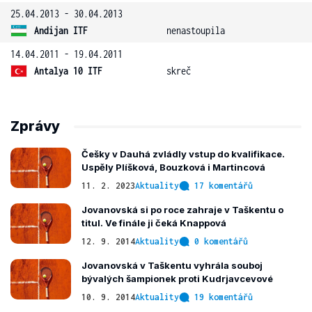
25.04.2013 - 30.04.2013
Andijan ITF
nenastoupila
14.04.2011 - 19.04.2011
Antalya 10 ITF
skreč
Zprávy
Češky v Dauhá zvládly vstup do kvalifikace.
Uspěly Plíšková, Bouzková i Martincová
11. 2. 2023
Aktuality
17 komentářů
Jovanovská si po roce zahraje v Taškentu o
titul. Ve finále ji čeká Knappová
12. 9. 2014
Aktuality
0 komentářů
Jovanovská v Taškentu vyhrála souboj
bývalých šampionek proti Kudrjavcevové
10. 9. 2014
Aktuality
19 komentářů