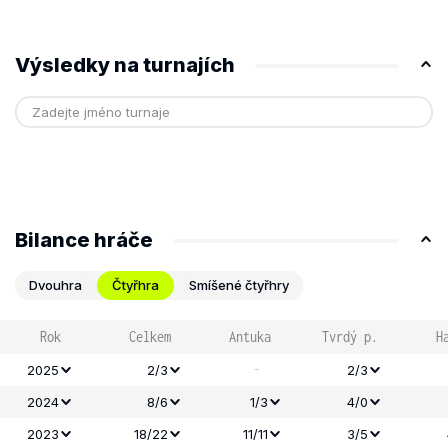
Výsledky na turnajích
Bilance hráče
Dvouhra
Čtyřhra
Smíšené čtyřhry
Rok
Celkem
Antuka
Tvrdý p.
H
-
2025
2/3
2/3
2024
8/6
1/3
4/0
2023
18/22
11/11
3/5