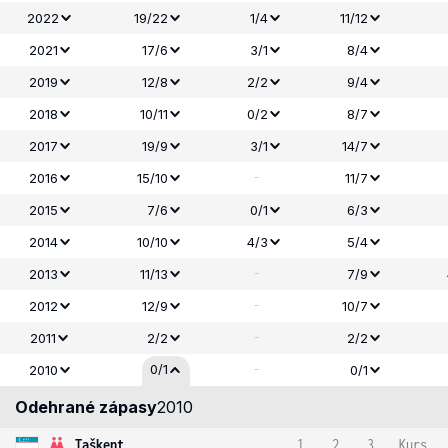
2022
19/22
1/4
11/12
2021
17/6
3/1
8/4
2019
12/8
2/2
9/4
2018
10/11
0/2
8/7
2017
19/9
3/1
14/7
-
2016
15/10
11/7
2015
7/6
0/1
6/3
2014
10/10
4/3
5/4
-
2013
11/13
7/9
-
2012
12/9
10/7
-
2011
2/2
2/2
-
0/1
2010
0/1
Odehrané zápasy
2010
Taškent
1
2
3
Kurs