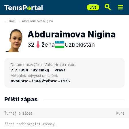
Hráči
Abduraimova Nigina
Abduraimova Nigina
32
žena
Uzbekistán
Datum nar.:
Výška:
Váha:
Hraje rukou:
7. 7. 1994
182 cm
kg
Pravá
Aktuální/nejvyšší umístění:
dvouhra: - / 144.
čtyřhra: - / 175.
Příští zápas
Turnaj a zápas
Kurs
Žádné nadcházející zápasy.