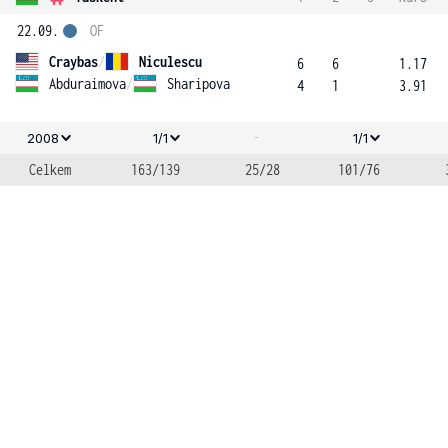
22.09.
OF
Craybas
/
Niculescu
6
6
1.17
Abduraimova
/
Sharipova
4
1
3.91
-
2008
1/1
1/1
Celkem
163/139
25/28
101/76