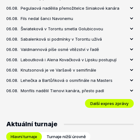
06.08.
Pegulaová nadělila přemožitelce Siniakové kanára
06.08.
Fils nedal šanci Navonemu
06.08.
Šwiateková v Torontu smetla Golubicovou
06.08.
Sabalenková si podmínky v Torontu užívá
06.08.
Valdmannová píše osmé vítězství v řadě
06.08.
Laboutková i Alena Kovačková v Lipsku postupují
06.08.
Knutsonová je ve Varšavě v semifinále
06.08.
Lehečka a Bartůňková o osmifinále na Masters
06.08.
Monfils nadělil Tienovi kanára, přesto padl
Další expres zprávy
Aktuální turnaje
Hlavní turnaje
Turnaje nižší úrovně