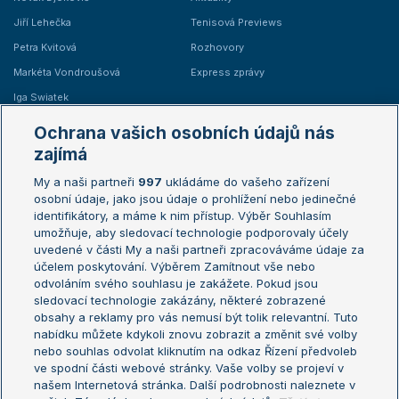
Jiří Lehečka
Tenisová Previews
Petra Kvitová
Rozhovory
Markéta Vondroušová
Express zprávy
Iga Swiatek
Marie Bouzková
Ochrana vašich osobních údajů nás
Žebříčky
Kalendář turnajů
zajímá
My a naši partneři
997
ukládáme do vašeho zařízení
Žebříček ATP (muži)
Australian Open
osobní údaje, jako jsou údaje o prohlížení nebo jedinečné
Žebříček WTA (ženy)
French Open
identifikátory, a máme k nim přístup. Výběr Souhlasím
umožňuje, aby sledovací technologie podporovaly účely
Sázkařský žebříček
Wimbledon
uvedené v části My a naši partneři zpracováváme údaje za
US Open
účelem poskytování. Výběrem Zamítnout vše nebo
odvoláním svého souhlasu je zakážete. Pokud jsou
Turnaj mistrů
sledovací technologie zakázány, některé zobrazené
Turnaj mistryň
obsahy a reklamy pro vás nemusí být tolik relevantní. Tuto
Aktualní trendy
nabídku můžete kdykoli znovu zobrazit a změnit své volby
nebo souhlas odvolat kliknutím na odkaz Řízení předvoleb
ve spodní části webové stránky. Vaše volby se projeví v
Fotbalové přestupy
našem Internetová stránka. Další podrobnosti naleznete v
Livesport Daily