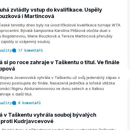
uhá zvládly vstup do kvalifikace. Uspěly
Bouzková i Martincová
ké tenistky dnes byly na úvod tříkolové kvalifikace turnaje WTA
procentní. Bývalá šampionka Karolína Plíšková otočila duel s
Bogdanovou, Marie Bouzková a Tereza Martincová přerušily
zajistily si vzájemný souboj.
uality
17 komentářů
si po roce zahraje v Taškentu o titul. Ve finále
appová
 Bojana Jovanovská vyhrála v Taškentu už svůj jedenáctý zápas v
znovu postoupila do finále. Nasazená jednička a loňská vítězka
domácí Niginu Abduraimovovou ve dvou setech a s Italkou
raje o další titul.
uality
0 komentářů
 v Taškentu vyhrála souboj bývalých
proti Kudrjavcevové