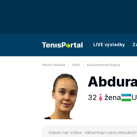
LIVE výsledky
Z
Hlavní stránka
Hráči
Abduraimova Nigina
Abdura
32
žena
U
Datum nar.:
Výška:
Váha:
Hraje rukou:
Aktuální/n