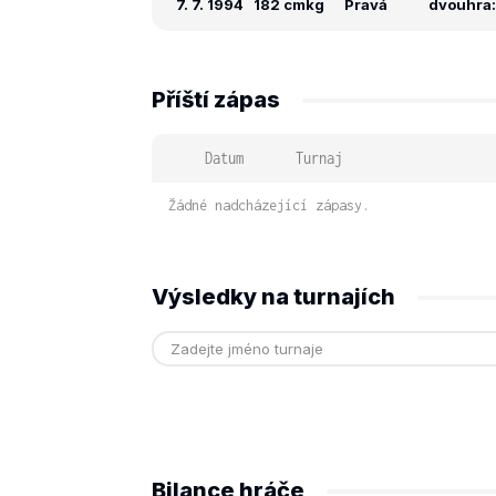
7. 7. 1994
182 cm
kg
Pravá
dvouhra: 
Příští zápas
Datum
Turnaj
Žádné nadcházející zápasy.
Výsledky na turnajích
Bilance hráče