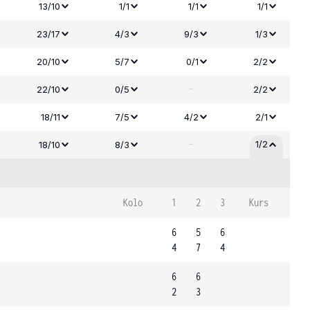
13/10
1/1
1/1
1/1
23/17
4/3
9/3
1/3
20/10
5/7
0/1
2/2
-
22/10
0/5
2/2
18/11
7/5
4/2
2/1
-
1/2
18/10
8/3
Kolo
1
2
3
Kurs
6
5
6
4
7
4
6
6
2
3