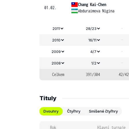
Chang Kai-Chen
01.02.
Abduraimova Nigina
-
2011
28/23
-
2010
16/11
-
2009
4/7
-
2008
1/2
Celkem
391/304
42/42
Tituly
Dvouhry
Čtyřhry
Smíšené čtyřhry
Rok
Hlavní turnaje