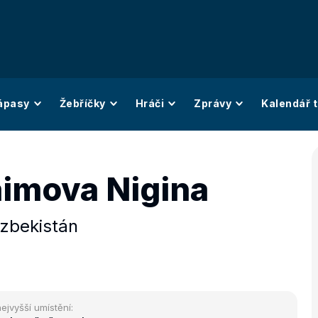
ápasy
Žebříčky
Hráči
Zprávy
Kalendář t
imova Nigina
zbekistán
ejvyšší umístění: