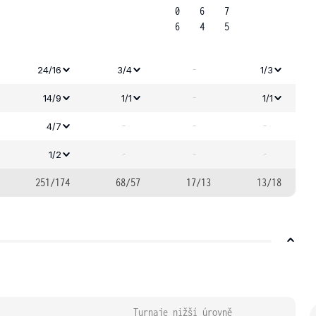
0
6
7
6
4
5
-
24/16
3/4
1/3
-
14/9
1/1
1/1
-
-
-
4/7
-
-
-
1/2
251/174
68/57
17/13
13/18
Turnaje nižší úrovně