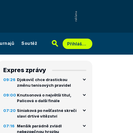
urnajů
Soutěž
Přihlášení
Expres zprávy
09:26
Djokovič chce drastickou
změnu tenisových pravidel
09:00
Knutsonová o největší titul,
Palicová o další finále
07:20
Siniaková po nešťastné skreči
slaví drtivé vítězství
07:16
Menšík parádně zvládl
nebezpečnou hrozbu