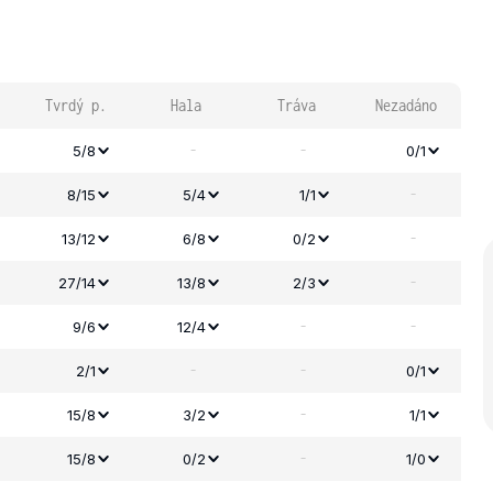
Tvrdý p.
Hala
Tráva
Nezadáno
-
-
5/8
0/1
-
8/15
5/4
1/1
-
13/12
6/8
0/2
-
27/14
13/8
2/3
-
-
9/6
12/4
-
-
2/1
0/1
-
15/8
3/2
1/1
-
15/8
0/2
1/0