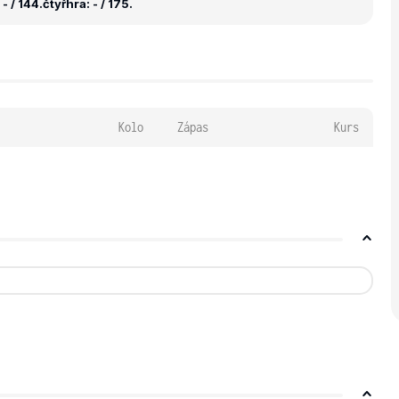
- / 144.
čtyřhra: - / 175.
Kolo
Zápas
Kurs