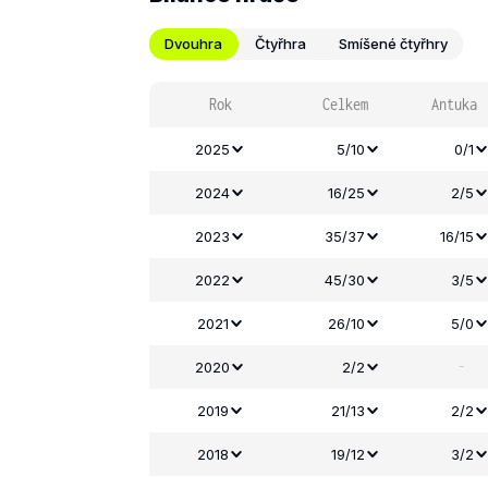
Dvouhra
Čtyřhra
Smíšené čtyřhry
Rok
Celkem
Antuka
2025
5/10
0/1
2024
16/25
2/5
2023
35/37
16/15
2022
45/30
3/5
2021
26/10
5/0
-
2020
2/2
2019
21/13
2/2
2018
19/12
3/2