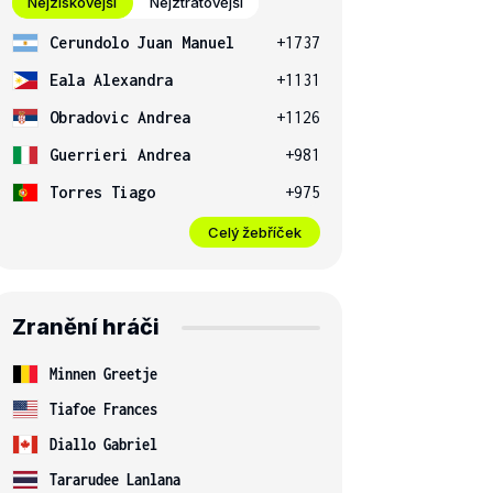
Nejziskovější
Nejztrátovější
Cerundolo Juan Manuel
+1737
Eala Alexandra
+1131
Obradovic Andrea
+1126
Guerrieri Andrea
+981
Torres Tiago
+975
Celý žebříček
Zranění hráči
Minnen Greetje
Tiafoe Frances
Diallo Gabriel
Tararudee Lanlana