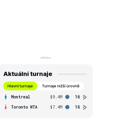
Aktuální turnaje
Hlavní turnaje
Turnaje nižší úrovně
Montreal
$9.4M
16
Toronto WTA
$7.4M
16