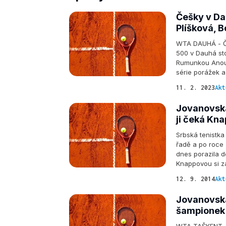
Češky v Da
Plíšková, 
WTA DAUHÁ - Čes
500 v Dauhá sto
Rumunkou Anou 
série porážek a 
11. 2. 2023
Akt
Jovanovská 
ji čeká Kn
Srbská tenistka
řadě a po roce 
dnes porazila 
Knappovou si zah
12. 9. 2014
Akt
Jovanovská
šampionek 