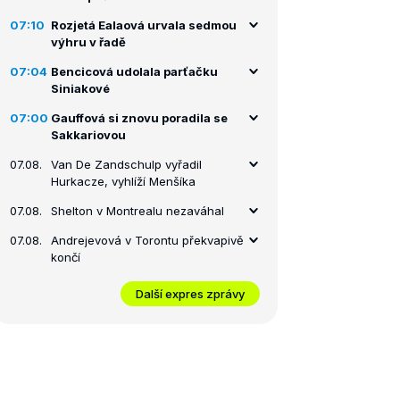
07:10
Rozjetá Ealaová urvala sedmou
výhru v řadě
07:04
Bencicová udolala parťačku
Siniakové
07:00
Gauffová si znovu poradila se
Sakkariovou
07.08.
Van De Zandschulp vyřadil
Hurkacze, vyhlíží Menšíka
07.08.
Shelton v Montrealu nezaváhal
07.08.
Andrejevová v Torontu překvapivě
končí
Další expres zprávy