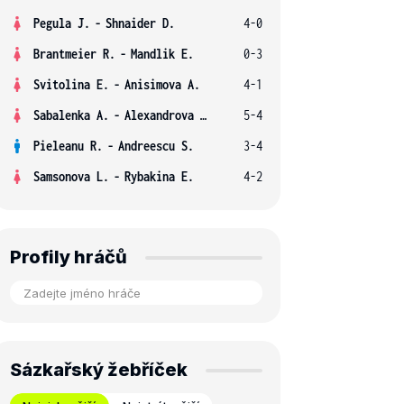
Pegula J.
-
Shnaider D.
4-0
Brantmeier R.
-
Mandlik E.
0-3
Svitolina E.
-
Anisimova A.
4-1
Sabalenka A.
-
Alexandrova E.
5-4
Pieleanu R.
-
Andreescu S.
3-4
Samsonova L.
-
Rybakina E.
4-2
Profily hráčů
Sázkařský žebříček