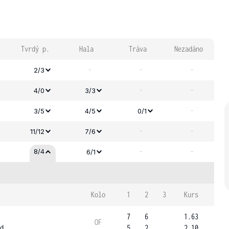
Tvrdý p.
Hala
Tráva
Nezadáno
-
-
-
2/3
-
-
4/0
3/3
-
3/5
4/5
0/1
-
-
11/12
7/6
-
-
8/4
6/1
Kolo
1
2
3
Kurs
7
6
1.63
OF
d
5
2
2.10