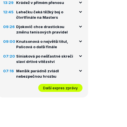
13:29
Krádež v přímém přenosu
12:45
Lehečku čeká těžký boj o
čtvrtfinále na Masters
09:26
Djokovič chce drastickou
změnu tenisových pravidel
09:00
Knutsonová o největší titul,
Palicová o další finále
07:20
Siniaková po nešťastné skreči
slaví drtivé vítězství
07:16
Menšík parádně zvládl
nebezpečnou hrozbu
Další expres zprávy