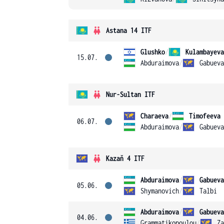
Astana 14 ITF
Glushko
/
Kulambayeva
15.07.
Abduraimova
/
Gabueva
Nur-Sultan ITF
Charaeva
/
Timofeeva
06.07.
Abduraimova
/
Gabueva
Kazaň 4 ITF
Abduraimova
/
Gabueva
05.06.
Shymanovich
/
Talbi
Abduraimova
/
Gabueva
04.06.
Grammatikopoulou
/
Za