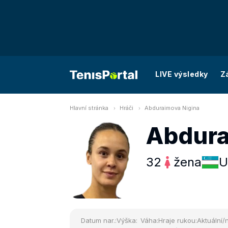
LIVE výsledky
Z
Hlavní stránka
Hráči
Abduraimova Nigina
Abdura
32
žena
U
Datum nar.:
Výška:
Váha:
Hraje rukou:
Aktuální/n