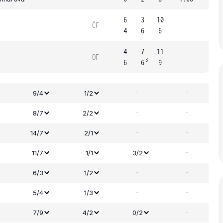
6
3
10
ČF
4
6
6
4
7
11
OF
3
6
6
9
-
-
9/4
1/2
-
-
8/7
2/2
-
-
14/7
2/1
-
11/7
1/1
3/2
-
-
6/3
1/2
-
-
5/4
1/3
-
7/9
4/2
0/2