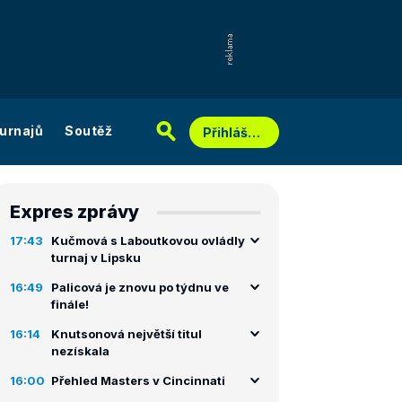
urnajů
Soutěž
Přihlášení
Expres zprávy
17:43
Kučmová s Laboutkovou ovládly
turnaj v Lipsku
16:49
Palicová je znovu po týdnu ve
finále!
16:14
Knutsonová největší titul
nezískala
16:00
Přehled Masters v Cincinnati