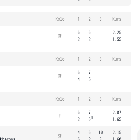
Kolo
1
2
3
Kurs
6
6
2.25
OF
2
2
1.55
Kolo
1
2
3
Kurs
6
7
OF
4
5
Kolo
1
2
3
Kurs
6
7
2.07
F
5
2
6
1.65
4
6
10
2.15
SF
kharova
6
2
8
1.60