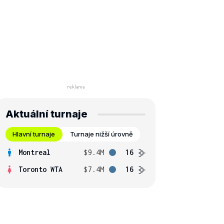
Aktuální turnaje
Hlavní turnaje
Turnaje nižší úrovně
Montreal
$9.4M
16
Toronto WTA
$7.4M
16