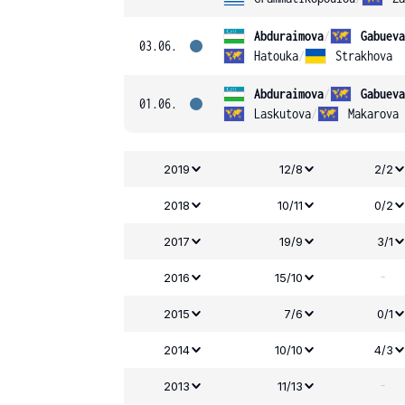
Abduraimova
/
Gabueva
03.06.
Hatouka
/
Strakhova
Abduraimova
/
Gabueva
01.06.
Laskutova
/
Makarova
2019
12/8
2/2
2018
10/11
0/2
2017
19/9
3/1
-
2016
15/10
2015
7/6
0/1
2014
10/10
4/3
-
2013
11/13