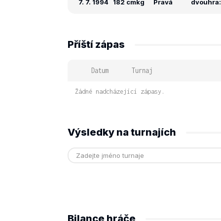
7. 7. 1994
182 cm
kg
Pravá
dvouhra: 
Příští zápas
Datum
Turnaj
Žádné nadcházející zápasy.
Výsledky na turnajích
Bilance hráče