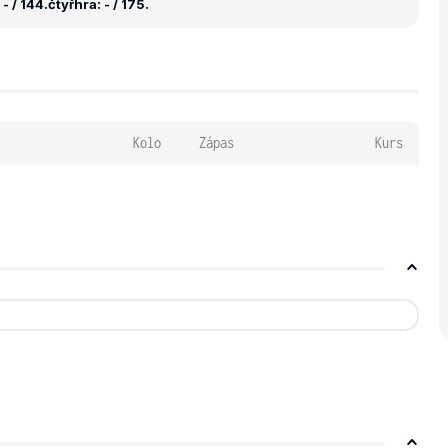
- / 144.
čtyřhra: - / 175.
Kolo
Zápas
Kurs