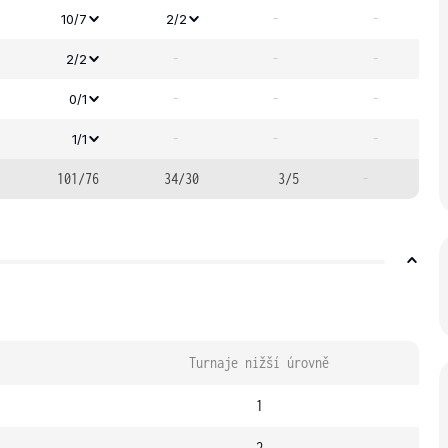
-
-
10/7
2/2
-
-
-
2/2
-
-
-
0/1
-
-
-
1/1
101/76
34/30
3/5
-
Turnaje nižší úrovně
1
2