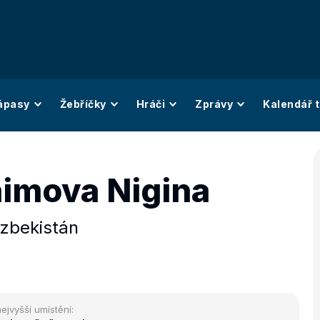
ápasy
Žebříčky
Hráči
Zprávy
Kalendář t
imova Nigina
zbekistán
ejvyšší umístění: