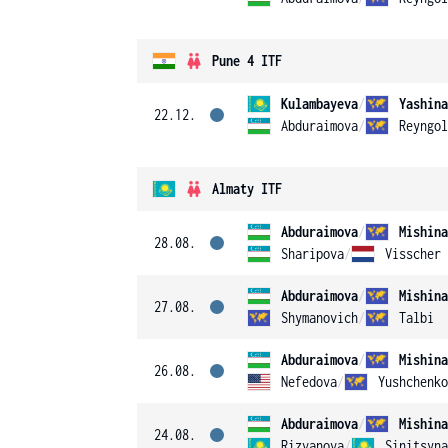
Pune 4 ITF
Kulambayeva
/
Yashina
22.12.
Abduraimova
/
Reyngol
Almaty ITF
Abduraimova
/
Mishina
28.08.
Sharipova
/
Visscher
Abduraimova
/
Mishina
27.08.
Shymanovich
/
Talbi
Abduraimova
/
Mishina
26.08.
Nefedova
/
Yushchenko
Abduraimova
/
Mishina
24.08.
Rizvanova
/
Sinitsyna