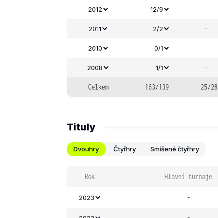
-
2012
12/9
-
2011
2/2
-
2010
0/1
-
2008
1/1
Celkem
163/139
25/28
Tituly
Dvouhry
Čtyřhry
Smíšené čtyřhry
Rok
Hlavní turnaje
-
2023
-
2022