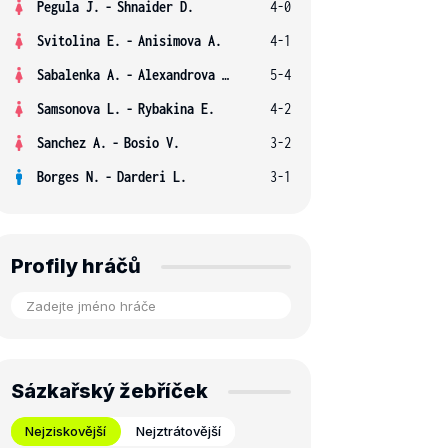
Pegula J.
-
Shnaider D.
4-0
Svitolina E.
-
Anisimova A.
4-1
Sabalenka A.
-
Alexandrova E.
5-4
Samsonova L.
-
Rybakina E.
4-2
Sanchez A.
-
Bosio V.
3-2
Borges N.
-
Darderi L.
3-1
Profily hráčů
Sázkařský žebříček
Nejziskovější
Nejztrátovější