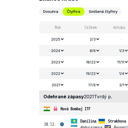
Dvouhra
Čtyřhra
Smíšené čtyřhry
Rok
Celkem
Antuka
-
2025
2/3
2024
8/6
1/3
2023
18/22
11/11
2022
19/22
1/4
2021
17/6
3/1
Odehrané zápasy
2021
Tvrdý p.
Nová Bombaj ITF
Danilina
/
Strakhova
28.12.
Abduraimova
/
Reyngol