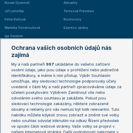
Novak Djokovič
Aktuality
Jiří Lehečka
Tenisová Previews
Petra Kvitová
Rozhovory
Markéta Vondroušová
Express zprávy
Iga Swiatek
Marie Bouzková
Ochrana vašich osobních údajů nás
Žebříčky
Kalendář turnajů
zajímá
My a naši partneři
997
ukládáme do vašeho zařízení
Žebříček ATP (muži)
Australian Open
osobní údaje, jako jsou údaje o prohlížení nebo jedinečné
Žebříček WTA (ženy)
French Open
identifikátory, a máme k nim přístup. Výběr Souhlasím
umožňuje, aby sledovací technologie podporovaly účely
Sázkařský žebříček
Wimbledon
uvedené v části My a naši partneři zpracováváme údaje za
US Open
účelem poskytování. Výběrem Zamítnout vše nebo
odvoláním svého souhlasu je zakážete. Pokud jsou
Turnaj mistrů
sledovací technologie zakázány, některé zobrazené
Turnaj mistryň
obsahy a reklamy pro vás nemusí být tolik relevantní. Tuto
Aktualní trendy
nabídku můžete kdykoli znovu zobrazit a změnit své volby
nebo souhlas odvolat kliknutím na odkaz Řízení předvoleb
ve spodní části webové stránky. Vaše volby se projeví v
Fotbalové přestupy
našem Internetová stránka. Další podrobnosti naleznete v