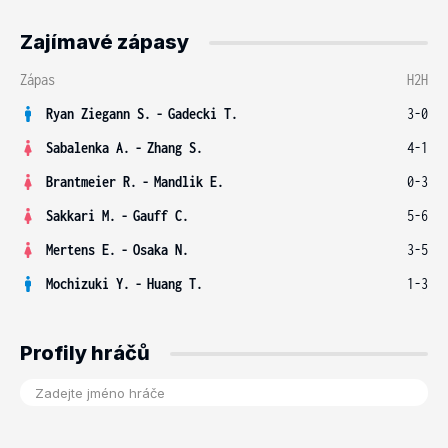
Zajímavé zápasy
Zápas
H2H
Ryan Ziegann S.
-
Gadecki T.
3-0
Sabalenka A.
-
Zhang S.
4-1
Brantmeier R.
-
Mandlik E.
0-3
Sakkari M.
-
Gauff C.
5-6
Mertens E.
-
Osaka N.
3-5
Mochizuki Y.
-
Huang T.
1-3
Profily hráčů