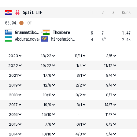
Split ITF
1
2
3
Kurs
03.04.
OF
Grammatikopoulou
/
Thombare
6
7
1.47
6
Abduraimova
/
Miroshnichenko
4
6
2.43
2023
18/22
11/11
3/5
2022
19/22
1/4
11/12
2021
17/6
3/1
8/4
2019
12/8
2/2
9/4
2018
10/11
0/2
8/7
2017
19/9
3/1
14/7
-
2016
15/10
11/7
2015
7/6
0/1
6/3
2014
10/10
4/3
5/4