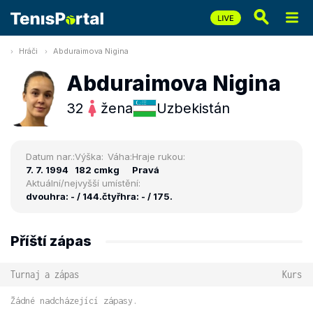
Hráči
Abduraimova Nigina
Abduraimova Nigina
32
žena
Uzbekistán
Datum nar.:
Výška:
Váha:
Hraje rukou:
7. 7. 1994
182 cm
kg
Pravá
Aktuální/nejvyšší umístění:
dvouhra: - / 144.
čtyřhra: - / 175.
Příští zápas
Turnaj a zápas
Kurs
Žádné nadcházející zápasy.