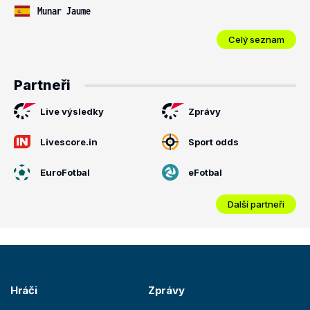
Munar Jaume
Celý seznam
Partneři
Live výsledky
Zprávy
Livescore.in
Sport odds
EuroFotbal
eFotbal
Další partneři
Hráči
Zprávy