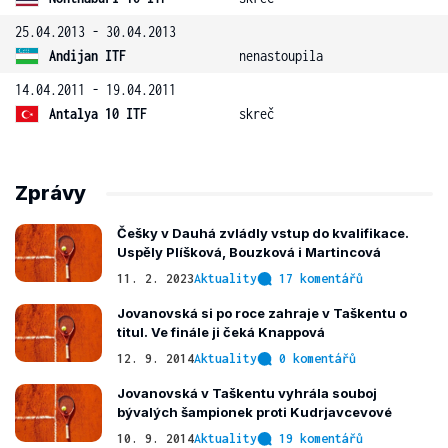
25.04.2013 - 30.04.2013
Andijan ITF
nenastoupila
14.04.2011 - 19.04.2011
Antalya 10 ITF
skreč
Zprávy
Češky v Dauhá zvládly vstup do kvalifikace.
Uspěly Plíšková, Bouzková i Martincová
11. 2. 2023
Aktuality
17 komentářů
Jovanovská si po roce zahraje v Taškentu o
titul. Ve finále ji čeká Knappová
12. 9. 2014
Aktuality
0 komentářů
Jovanovská v Taškentu vyhrála souboj
bývalých šampionek proti Kudrjavcevové
10. 9. 2014
Aktuality
19 komentářů