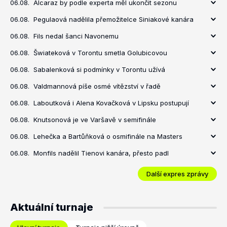
06.08.
Alcaraz by podle experta měl ukončit sezonu
06.08.
Pegulaová nadělila přemožitelce Siniakové kanára
06.08.
Fils nedal šanci Navonemu
06.08.
Šwiateková v Torontu smetla Golubicovou
06.08.
Sabalenková si podmínky v Torontu užívá
06.08.
Valdmannová píše osmé vítězství v řadě
06.08.
Laboutková i Alena Kovačková v Lipsku postupují
06.08.
Knutsonová je ve Varšavě v semifinále
06.08.
Lehečka a Bartůňková o osmifinále na Masters
06.08.
Monfils nadělil Tienovi kanára, přesto padl
Další expres zprávy
Aktuální turnaje