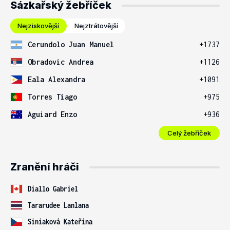
Sázkařský žebříček
Nejziskovější
Nejztrátovější
Cerundolo Juan Manuel
+1737
Obradovic Andrea
+1126
Eala Alexandra
+1091
Torres Tiago
+975
Aguiard Enzo
+936
Celý žebříček
Zranění hráči
Diallo Gabriel
Tararudee Lanlana
Siniaková Kateřina