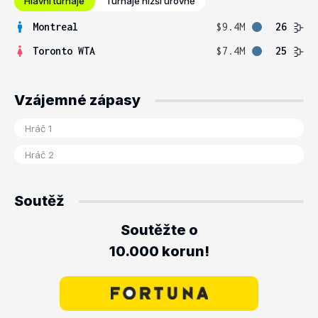
Hlavní turnaje
Turnaje nižší úrovně
Montreal
$9.4M
26
Toronto WTA
$7.4M
25
Vzájemné zápasy
Soutěž
Soutěžte o
10.000 korun!