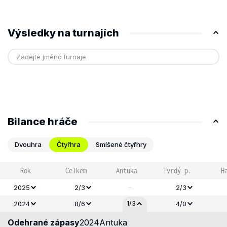
Výsledky na turnajích
Bilance hráče
Dvouhra
Čtyřhra
Smíšené čtyřhry
Rok
Celkem
Antuka
Tvrdý p.
H
-
2025
2/3
2/3
1/3
2024
8/6
4/0
Odehrané zápasy
2024
Antuka