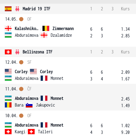
Madrid 19 ITF
1
2
3
Kurs
14.05.
OF
Kalashnikova
/
Zimmermann
6
6
1.34
Abduraimova
/
Dzalamidze
2
3
2.85
Bellinzona ITF
1
2
3
Kurs
12.04.
SF
Corley
/
Corley
6
6
2.09
Abduraimova
/
Monnet
3
4
1.67
11.04.
ČF
Abduraimova
/
Monnet
2.45
Bara
/
Jakupovic
1.49
10.04.
OF
Abduraimova
/
Monnet
6
6
1.02
Kaegi
/
Talleri
4
3
9.20