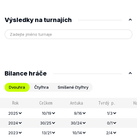
Výsledky na turnajích
Bilance hráče
Dvouhra
Čtyřhra
Smíšené čtyřhry
Rok
Celkem
Antuka
Tvrdý p.
H
2025
10/19
9/16
1/3
2024
30/25
30/24
0/1
2023
13/21
10/14
2/4