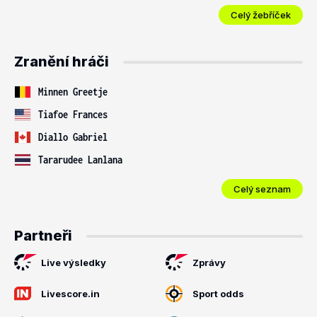
Celý žebříček
Zranění hráči
Minnen Greetje
Tiafoe Frances
Diallo Gabriel
Tararudee Lanlana
Celý seznam
Partneři
Live výsledky
Zprávy
Livescore.in
Sport odds