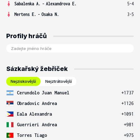
Sabalenka A.
-
Alexandrova E.
5-4
Mertens E.
-
Osaka N.
3-5
Profily hráčů
Sázkařský žebříček
Nejziskovější
Nejztrátovější
Cerundolo Juan Manuel
+1737
Obradovic Andrea
+1126
Eala Alexandra
+1091
Guerrieri Andrea
+981
Torres Tiago
+975