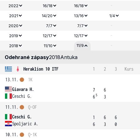
-
2022
16/18
16/18
2021
14/20
13/16
1/4
-
2020
7/7
7/7
-
2019
12/17
12/17
-
11/9
2018
11/10
Odehrané zápasy
2018
Antuka
Heraklion 10 ITF
1
2
3
Kurs
13.11.
1K
Giavara H.
7
6
5
Ceschi G.
6
3
11.11.
Q-OF
Ceschi G.
1
6
6
Spoljaric A.
6
3
0
10.11.
Q-1K