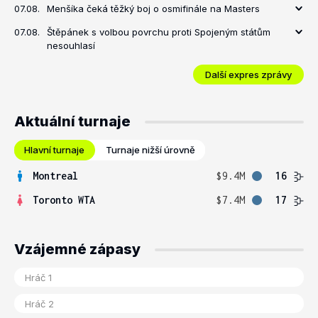
07.08.
Menšíka čeká těžký boj o osmifinále na Masters
07.08.
Štěpánek s volbou povrchu proti Spojeným státům
nesouhlasí
Další expres zprávy
Aktuální turnaje
Hlavní turnaje
Turnaje nižší úrovně
Montreal
$9.4M
16
Toronto WTA
$7.4M
17
Vzájemné zápasy