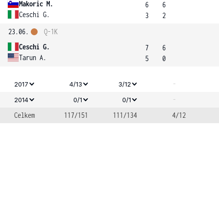
Makoric M.
6
6
Ceschi G.
3
2
23.06.
Q-1K
Ceschi G.
7
6
Tarun A.
5
0
-
2017
4/13
3/12
-
2014
0/1
0/1
Celkem
117/151
111/134
4/12