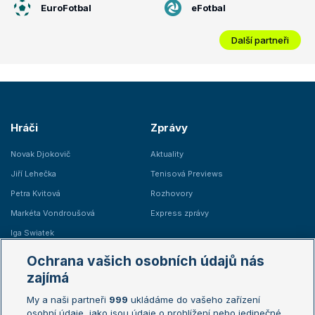
EuroFotbal
eFotbal
Další partneři
Hráči
Zprávy
Novak Djokovič
Aktuality
Jiří Lehečka
Tenisová Previews
Petra Kvitová
Rozhovory
Markéta Vondroušová
Express zprávy
Iga Swiatek
Marie Bouzková
Ochrana vašich osobních údajů nás
Žebříčky
Kalendář turnajů
zajímá
My a naši partneři
999
ukládáme do vašeho zařízení
Žebříček ATP (muži)
Australian Open
osobní údaje, jako jsou údaje o prohlížení nebo jedinečné