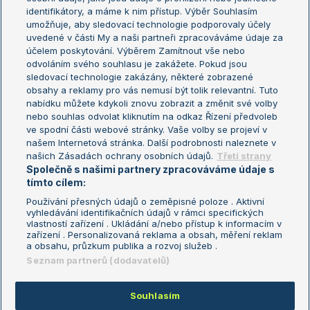
Žebříček WTA (ženy)
French Open
identifikátory, a máme k nim přístup. Výběr Souhlasím
umožňuje, aby sledovací technologie podporovaly účely
Sázkařský žebříček
Wimbledon
uvedené v části My a naši partneři zpracováváme údaje za
US Open
účelem poskytování. Výběrem Zamítnout vše nebo
odvoláním svého souhlasu je zakážete. Pokud jsou
Turnaj mistrů
sledovací technologie zakázány, některé zobrazené
Turnaj mistryň
obsahy a reklamy pro vás nemusí být tolik relevantní. Tuto
Aktualní trendy
nabídku můžete kdykoli znovu zobrazit a změnit své volby
nebo souhlas odvolat kliknutím na odkaz Řízení předvoleb
ve spodní části webové stránky. Vaše volby se projeví v
Fotbalové přestupy
našem Internetová stránka. Další podrobnosti naleznete v
Livesport Daily
našich Zásadách ochrany osobních údajů.
Třetí strany
Společně s našimi partnery zpracováváme údaje s
LS Prague Open
tímto cílem:
Používání přesných údajů o zeměpisné poloze . Aktivní
vyhledávání identifikačních údajů v rámci specifických
vlastností zařízení . Ukládání a/nebo přístup k informacím v
Podmínky užití
Nastavení soukromí
zařízení . Personalizovaná reklama a obsah, měření reklam
GDPR a žurnalistika
Reklama
a obsahu, průzkum publika a rozvoj služeb .
Informace o zpracování osobních
Kontakt
Seznam partnerů (dodavatelů)
údajů
Tiráž
Souhlasím