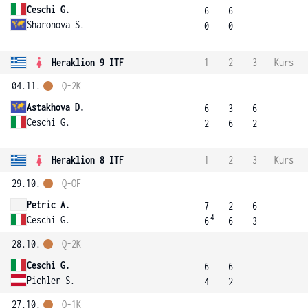
Ceschi G.
6
6
Sharonova S.
0
0
Heraklion 9 ITF
1
2
3
Kurs
04.11.
Q-2K
Astakhova D.
6
3
6
Ceschi G.
2
6
2
Heraklion 8 ITF
1
2
3
Kurs
29.10.
Q-OF
Petric A.
7
2
6
4
Ceschi G.
6
6
3
28.10.
Q-2K
Ceschi G.
6
6
Pichler S.
4
2
27.10.
Q-1K