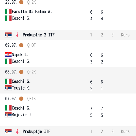
29.07.
Q-2K
Farulla Di Palma A.
6
6
Ceschi G.
4
4
Prokuplje 2 ITF
1
2
3
Kurs
09.07.
Q-OF
Sipek L.
6
6
Ceschi G.
3
2
08.07.
Q-2K
Ceschi G.
6
6
Tmusic K.
2
1
07.07.
Q-1K
Ceschi G.
7
7
Bojovic J.
5
5
Prokuplje ITF
1
2
3
Kurs