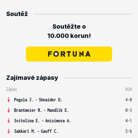
Soutěž
Soutěžte o
10.000 korun!
Zajímavé zápasy
Zápas
H2H
Pegula J.
-
Shnaider D.
4-0
Brantmeier R.
-
Mandlik E.
0-3
Svitolina E.
-
Anisimova A.
4-1
Sakkari M.
-
Gauff C.
5-6