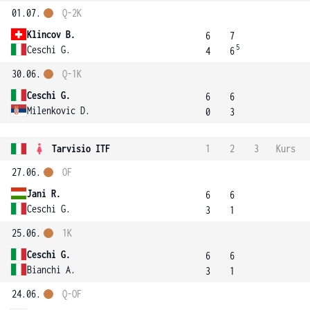
01.07.
Q-2K
Klincov B.
6
7
5
Ceschi G.
4
6
30.06.
Q-1K
Ceschi G.
6
6
Milenkovic D.
0
3
Tarvisio ITF
1
2
3
Kurs
27.06.
OF
Jani R.
6
6
Ceschi G.
3
1
25.06.
1K
Ceschi G.
6
6
Bianchi A.
3
1
24.06.
Q-OF