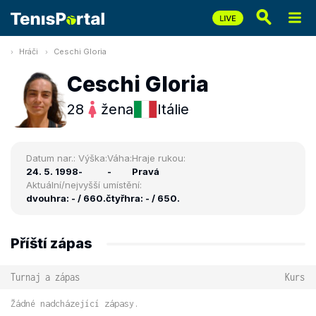
Hráči
Ceschi Gloria
Ceschi Gloria
28
žena
Itálie
Datum nar.:
Výška:
Váha:
Hraje rukou:
24. 5. 1998
-
-
Pravá
Aktuální/nejvyšší umístění:
dvouhra: - / 660.
čtyřhra: - / 650.
Příští zápas
Turnaj a zápas
Kurs
Žádné nadcházející zápasy.