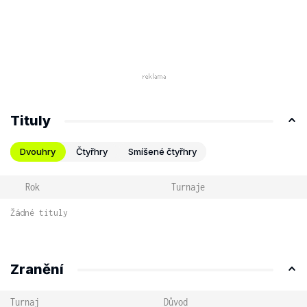
Tituly
Dvouhry
Čtyřhry
Smíšené čtyřhry
Rok
Turnaje
Žádné tituly
Zranění
Turnaj
Důvod