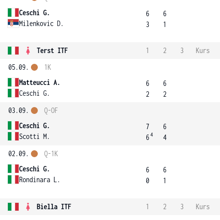
Ceschi G.
6
6
Milenkovic D.
3
1
Terst ITF
1
2
3
Kurs
05.09.
1K
Matteucci A.
6
6
Ceschi G.
2
2
03.09.
Q-OF
Ceschi G.
7
6
4
Scotti M.
6
4
02.09.
Q-1K
Ceschi G.
6
6
Rondinara L.
0
1
Biella ITF
1
2
3
Kurs