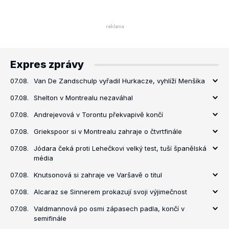
Expres zprávy
07.08.
Van De Zandschulp vyřadil Hurkacze, vyhlíží Menšíka
07.08.
Shelton v Montrealu nezaváhal
07.08.
Andrejevová v Torontu překvapivě končí
07.08.
Griekspoor si v Montrealu zahraje o čtvrtfinále
07.08.
Jódara čeká proti Lehečkovi velký test, tuší španělská
média
07.08.
Knutsonová si zahraje ve Varšavě o titul
07.08.
Alcaraz se Sinnerem prokazují svoji výjimečnost
07.08.
Valdmannová po osmi zápasech padla, končí v
semifinále