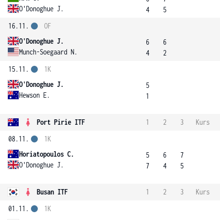
O'Donoghue J.
4
5
16.11.
OF
O'Donoghue J.
6
6
Munch-Soegaard N.
4
2
15.11.
1K
O'Donoghue J.
5
Hewson E.
1
Port Pirie ITF
1
2
3
Kurs
08.11.
1K
Horiatopoulos C.
5
6
7
O'Donoghue J.
7
4
5
Busan ITF
1
2
3
Kurs
01.11.
1K