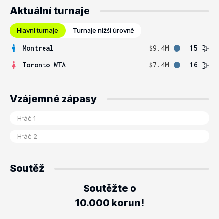
Aktuální turnaje
Hlavní turnaje
Turnaje nižší úrovně
Montreal
$9.4M
15
Toronto WTA
$7.4M
16
Vzájemné zápasy
Soutěž
Soutěžte o
10.000 korun!