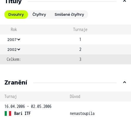
Tituly
Dvouhry
Čtyřhry
Smíšené čtyřhry
Rok
Turnaje
1
2007
2
2002
Celkem:
3
Zranění
Turnaj
Důvod
16.04.2006 - 02.05.2006
Bari ITF
nenastoupila