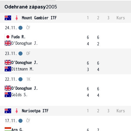
Odehrané zápasy
2005
Mount Gambier ITF
1
2
3
Kurs
24.11.
ČF
Fuda R.
6
6
O'Donoghue J.
4
2
23.11.
OF
O'Donoghue J.
6
6
Dittmann M.
3
4
22.11.
1K
O'Donoghue J.
6
6
Golds S.
4
4
Nuriootpa ITF
1
2
3
Kurs
17.11.
ČF
Arn G.
6
7