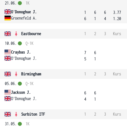
21.06.
1K
O'Donoghue J.
1
6
6
3.77
Groenefeld A.
6
1
4
1.20
Eastbourne
1
2
3
Kurs
10.06.
Q-1K
Craybas J.
7
6
O'Donoghue J.
5
1
Birmingham
1
2
3
Kurs
05.06.
Q-1K
Jackson J.
6
6
O'Donoghue J.
4
1
Surbiton ITF
1
2
3
Kurs
31.05.
1K