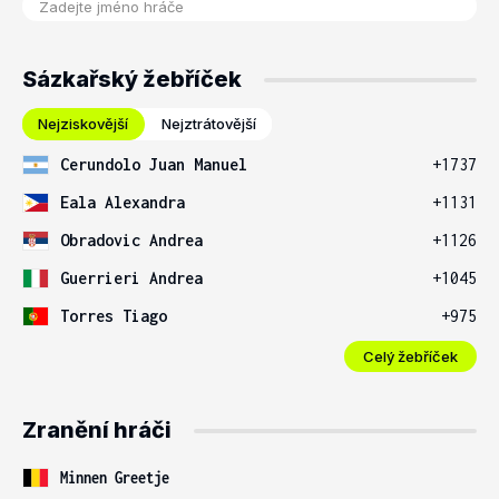
Sázkařský žebříček
Nejziskovější
Nejztrátovější
Cerundolo Juan Manuel
+1737
Eala Alexandra
+1131
Obradovic Andrea
+1126
Guerrieri Andrea
+1045
Torres Tiago
+975
Celý žebříček
Zranění hráči
Minnen Greetje