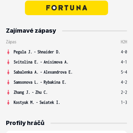
Zajímavé zápasy
Zápas
H2H
Pegula J.
-
Shnaider D.
4-0
Svitolina E.
-
Anisimova A.
4-1
Sabalenka A.
-
Alexandrova E.
5-4
Samsonova L.
-
Rybakina E.
4-2
Zhang J.
-
Zhu C.
2-2
Kostyuk M.
-
Swiatek I.
1-3
Profily hráčů