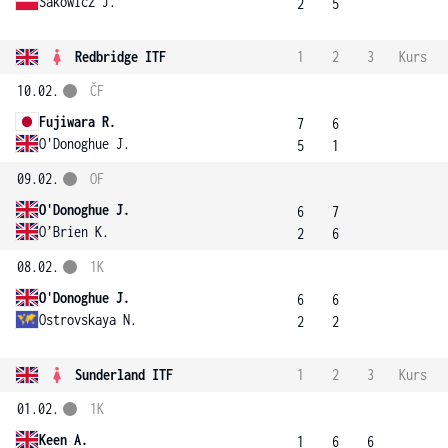
Sakowicz J.
2
5
Redbridge ITF
1
2
3
Kurs
10.02.
ČF
Fujiwara R.
7
6
O'Donoghue J.
5
1
09.02.
OF
O'Donoghue J.
6
7
O’Brien K.
2
6
08.02.
1K
O'Donoghue J.
6
6
Ostrovskaya N.
2
2
Sunderland ITF
1
2
3
Kurs
01.02.
1K
Keen A.
1
6
6