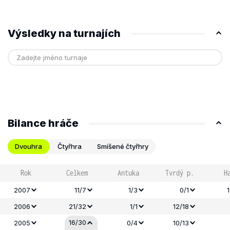
Výsledky na turnajích
Bilance hráče
Dvouhra
Čtyřhra
Smíšené čtyřhry
Rok
Celkem
Antuka
Tvrdý p.
H
2007
11/7
1/3
0/1
2006
21/32
1/1
12/18
16/30
2005
0/4
10/13