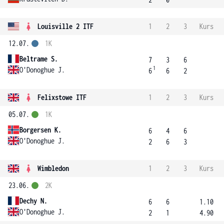
Louisville 2 ITF
1
2
3
Kurs
12.07.
1K
Beltrame S.
7
3
6
1
O'Donoghue J.
6
6
2
Felixstowe ITF
1
2
3
Kurs
05.07.
1K
Borgersen K.
6
4
6
O'Donoghue J.
2
6
3
Wimbledon
1
2
3
Kurs
23.06.
2K
Dechy N.
6
6
1.10
O'Donoghue J.
2
1
4.90