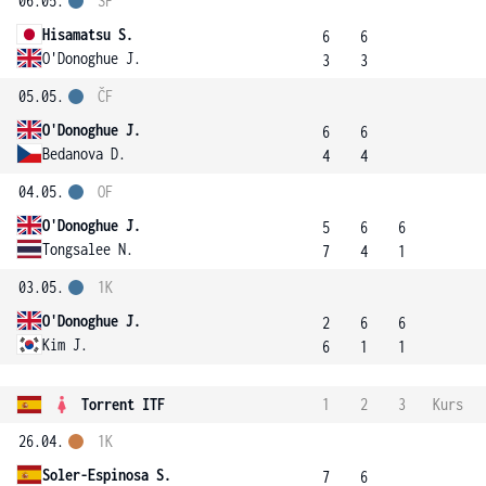
06.05.
SF
Hisamatsu S.
6
6
O'Donoghue J.
3
3
05.05.
ČF
O'Donoghue J.
6
6
Bedanova D.
4
4
04.05.
OF
O'Donoghue J.
5
6
6
Tongsalee N.
7
4
1
03.05.
1K
O'Donoghue J.
2
6
6
Kim J.
6
1
1
Torrent ITF
1
2
3
Kurs
26.04.
1K
Soler-Espinosa S.
7
6