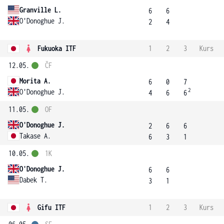
Granville L.
6
6
O'Donoghue J.
2
4
Fukuoka ITF
1
2
3
Kurs
12.05.
ČF
Morita A.
6
0
7
2
O'Donoghue J.
4
6
6
11.05.
OF
O'Donoghue J.
2
6
6
Takase A.
6
3
1
10.05.
1K
O'Donoghue J.
6
6
Dabek T.
3
1
Gifu ITF
1
2
3
Kurs