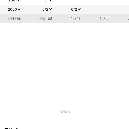
-
2000
0/2
0/2
Celkem
144/160
48/41
45/56