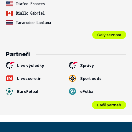
Tiafoe Frances
Diallo Gabriel
Tararudee Lanlana
Celý seznam
Partneři
Live výsledky
Zprávy
Livescore.in
Sport odds
EuroFotbal
eFotbal
Další partneři