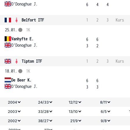
O'Donoghue J.
6
4
4
Belfort ITF
1
2
3
Kurs
25.01.
1K
Vanhyfte E.
6
6
O'Donoghue J.
3
2
Tipton ITF
1
2
3
Kurs
18.01.
1K
De Beer K.
6
6
O'Donoghue J.
3
3
2004
24/33
12/12
8/11
2003
33/28
13/10
6/5
2002
38/27
21/9
9/8
-
-
2001
1/1