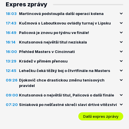
Expres zprávy
18:03
Martincová podstoupila další operaci kolena
17:43
Kučmová s Laboutkovou ovládly turnaj v Lipsku
16:49
Palicová je znovu po týdnu ve finále!
16:14
Knutsonová největší titul nezískala
16:00
Přehled Masters v Cincinnati
13:29
Krádež v přímém přenosu
12:45
Lehečku čeká těžký boj o čtvrtfinále na Masters
09:26
Djokovič chce drastickou změnu tenisových
pravidel
09:00
Knutsonová o největší titul, Palicová o další finále
07:20
Siniaková po nešťastné skreči slaví drtivé vítězství
Další expres zprávy