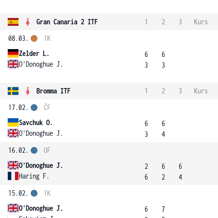
Gran Canaria 2 ITF
1
2
3
Kurs
08.03.
1K
Zelder L.
6
6
O'Donoghue J.
3
3
Bromma ITF
1
2
3
Kurs
17.02.
ČF
Savchuk O.
6
6
O'Donoghue J.
3
4
16.02.
OF
O'Donoghue J.
2
6
6
Haring F.
6
2
4
15.02.
1K
O'Donoghue J.
6
7