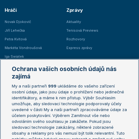
Hráči
Zprávy
Novak Djokovič
Aktuality
Jiří Lehečka
Tenisová Previews
Petra Kvitová
Rozhovory
Markéta Vondroušová
Express zprávy
Iga Swiatek
Marie Bouzková
Ochrana vašich osobních údajů nás
Žebříčky
Kalendář turnajů
zajímá
My a naši partneři
999
ukládáme do vašeho zařízení
Žebříček ATP (muži)
Australian Open
osobní údaje, jako jsou údaje o prohlížení nebo jedinečné
Žebříček WTA (ženy)
French Open
identifikátory, a máme k nim přístup. Výběr Souhlasím
umožňuje, aby sledovací technologie podporovaly účely
Sázkařský žebříček
Wimbledon
uvedené v části My a naši partneři zpracováváme údaje za
US Open
účelem poskytování. Výběrem Zamítnout vše nebo
odvoláním svého souhlasu je zakážete. Pokud jsou
Turnaj mistrů
sledovací technologie zakázány, některé zobrazené
Turnaj mistryň
obsahy a reklamy pro vás nemusí být tolik relevantní. Tuto