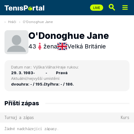
Hráči
O'Donoghue Jane
O'Donoghue Jane
43
žena
Velká Británie
Datum nar.:
Výška:
Váha:
Hraje rukou:
29. 3. 1983
-
-
Pravá
Aktuální/nejvyšší umístění:
dvouhra: - / 195.
čtyřhra: - / 186.
Příští zápas
Turnaj a zápas
Kurs
Žádné nadcházející zápasy.