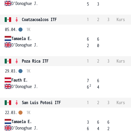
O'Donoghue J.
5
3
Coatzacoalcos ITF
1
2
3
Kurs
05.04.
1K
Tamaela E.
6
6
O'Donoghue J.
2
0
Poza Rica ITF
1
2
3
Kurs
29.03.
1K
Fauth E.
7
6
2
O'Donoghue J.
6
4
San Luis Potosi ITF
1
2
3
Kurs
22.03.
1K
Tamaela E.
3
6
6
O'Donoghue J.
6
4
2