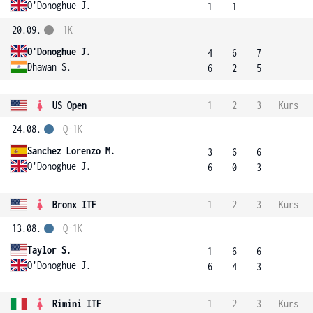
O'Donoghue J.
1
1
20.09.
1K
O'Donoghue J.
4
6
7
Dhawan S.
6
2
5
US Open
1
2
3
Kurs
24.08.
Q-1K
Sanchez Lorenzo M.
3
6
6
O'Donoghue J.
6
0
3
Bronx ITF
1
2
3
Kurs
13.08.
Q-1K
Taylor S.
1
6
6
O'Donoghue J.
6
4
3
Rimini ITF
1
2
3
Kurs