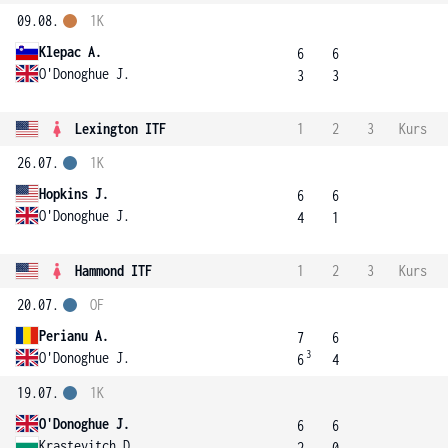
09.08.
1K
Klepac A.
6
6
O'Donoghue J.
3
3
Lexington ITF
1
2
3
Kurs
26.07.
1K
Hopkins J.
6
6
O'Donoghue J.
4
1
Hammond ITF
1
2
3
Kurs
20.07.
OF
Perianu A.
7
6
3
O'Donoghue J.
6
4
19.07.
1K
O'Donoghue J.
6
6
Krastevitch D.
2
0