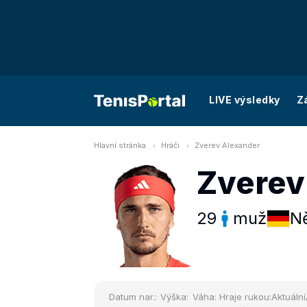
LIVE výsledky
Z
Hlavní stránka
Hráči
Zverev Alexander
Zverev
29
muž
N
Datum nar.:
Výška:
Váha:
Hraje rukou:
Aktuální