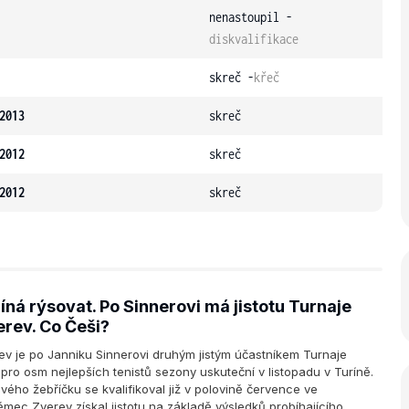
nenastoupil -
diskvalifikace
skreč -
křeč
2013
skreč
2012
skreč
2012
skreč
číná rýsovat. Po Sinnerovi má jistotu Turnaje
erev. Co Češi?
v je po Janniku Sinnerovi druhým jistým účastníkem Turnaje
e pro osm nejlepších tenistů sezony uskuteční v listopadu v Turíně.
tového žebříčku se kvalifikoval již v polovině července ve
ec Zverev získal jistotu na základě výsledků probíhajícího