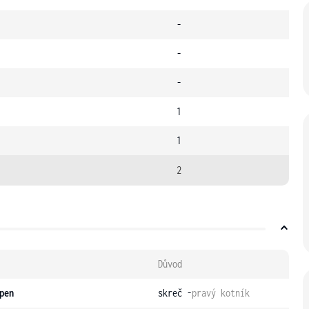
-
-
-
1
1
2
Důvod
pen
skreč -
pravý kotník