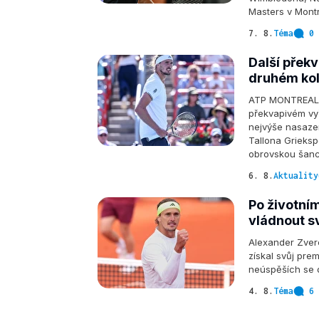
Masters v Mont
7. 8.
Téma
0 
Další přek
druhém kol
ATP MONTREAL - 
překvapivém vyř
nejvýše nasazen
Tallona Grieksp
obrovskou šanci 
6. 8.
Aktuality
Po životní
vládnout s
Alexander Zvere
získal svůj pre
neúspěších se 
4. 8.
Téma
6 