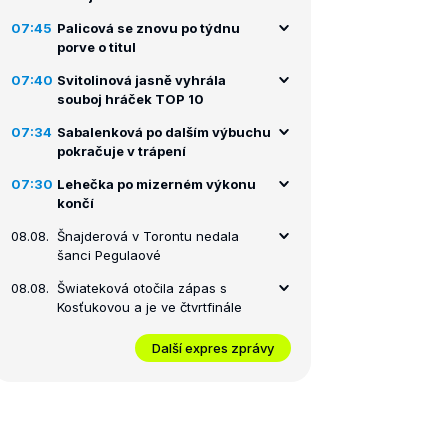
07:45
Palicová se znovu po týdnu
porve o titul
07:40
Svitolinová jasně vyhrála
souboj hráček TOP 10
07:34
Sabalenková po dalším výbuchu
pokračuje v trápení
07:30
Lehečka po mizerném výkonu
končí
08.08.
Šnajderová v Torontu nedala
šanci Pegulaové
08.08.
Šwiateková otočila zápas s
Kosťukovou a je ve čtvrtfinále
Další expres zprávy