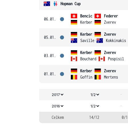
Hopman Cup
Bencic
/
Federer
06.01.
Kerber
/
Zverev
Kerber
/
Zverev
05.01.
Saville
/
Kokkinakis
Kerber
/
Zverev
03.01.
Bouchard
/
Pospisil
Kerber
/
Zverev
01.01.
Goffin
/
Mertens
-
2017
1/2
-
2016
1/2
Celkem
14/12
0/1