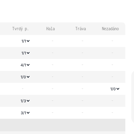
Tvrdý p.
Hala
Tráva
Nezadáno
-
-
-
1/1
-
-
-
1/1
-
-
-
4/1
-
-
-
1/0
-
-
-
1/0
-
-
-
1/3
-
-
-
3/1