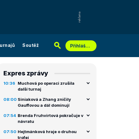
urnajů
Soutěž
Přihlášení
Expres zprávy
10:36
Muchová po operaci zrušila
další turnaj
08:00
Siniaková a Zhang zničily
Gauffovou a dál dominují
07:54
Brenda Fruhvirtová pokračuje v
návratu
07:50
Hejtmánková hraje o druhou
trofej