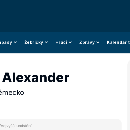
ápasy
Žebříčky
Hráči
Zprávy
Kalendář t
 Alexander
ěmecko
/nejvyšší umístění: