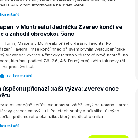
realu. ATP o tom informovala na svém webu.
komentářů
vapení v Montrealu! Jednička Zverev končí ve
e a zahodil obrovskou šanci
Turnaj Masters v Montrealu přišel o dalšího favorita. Po
azení Taylora Fritze končí hned při svém prvním vystoupení také
ý Alexander Zverev. Německý tenista v třísetové bitvě nestačil na
oora, kterému podlehl 7:6, 2:6, 4:6. Druhý hráč světa tak nevyužil
na prestižní titul.
10 komentářů
m úspěchu přichází další výzva: Zverev chce
větu
v letos konečně setřásl dlouholetou zátěž, když na Roland Garros
miérový grandslamový titul. Po letech snahy a několika těsných
dočkal průlomového okamžiku, který mu dlouho unikal.
komentářů