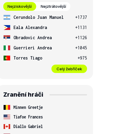
Nejziskovější
Nejztrátovější
Cerundolo Juan Manuel
+1737
Eala Alexandra
+1131
Obradovic Andrea
+1126
Guerrieri Andrea
+1045
Torres Tiago
+975
Celý žebříček
Zranění hráči
Minnen Greetje
Tiafoe Frances
Diallo Gabriel