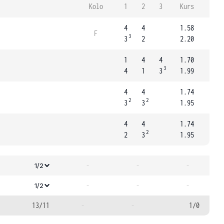
Kolo
1
2
3
Kurs
4
4
1.58
F
3
3
2
2.20
1
4
4
1.70
3
4
1
3
1.99
4
4
1.74
2
2
3
3
1.95
4
4
1.74
2
2
3
1.95
-
-
-
1/2
-
-
-
1/2
13/11
-
-
1/0