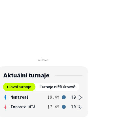
Aktuální turnaje
Hlavní turnaje
Turnaje nižší úrovně
Montreal
$9.4M
10
Toronto WTA
$7.4M
10