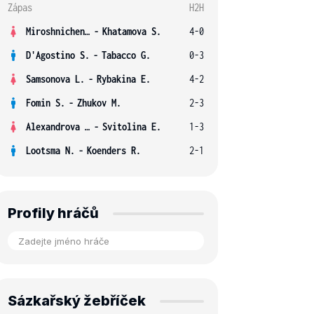
Zápas
H2H
Miroshnichenko V.
-
Khatamova S.
4-0
D'Agostino S.
-
Tabacco G.
0-3
Samsonova L.
-
Rybakina E.
4-2
Fomin S.
-
Zhukov M.
2-3
Alexandrova E.
-
Svitolina E.
1-3
Lootsma N.
-
Koenders R.
2-1
Profily hráčů
Sázkařský žebříček