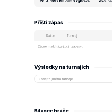
20. 4. 1997
198 cm
90 kg
Pravá
dvouhra:
Příští zápas
Datum
Turnaj
Žádné nadcházející zápasy.
Výsledky na turnajích
Bilance hráče