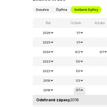
Dvouhra
Čtyřhra
Smíšené čtyřhry
Rok
Celkem
Antuka
-
2026
1/1
-
2025
1/1
2024
4/2
0/1
-
2023
1/0
-
2022
1/0
-
2019
1/3
-
3/1
2018
Odehrané zápasy
2018