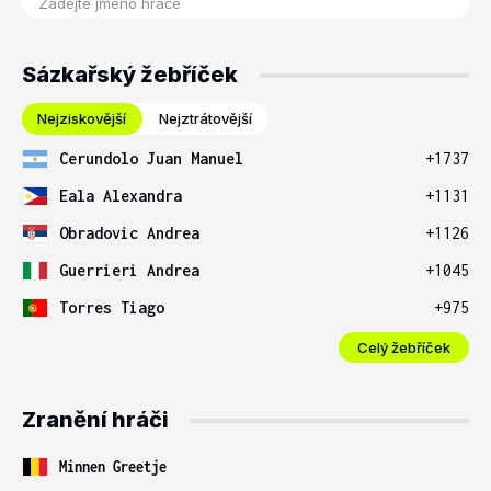
Sázkařský žebříček
Nejziskovější
Nejztrátovější
Cerundolo Juan Manuel
+1737
Eala Alexandra
+1131
Obradovic Andrea
+1126
Guerrieri Andrea
+1045
Torres Tiago
+975
Celý žebříček
Zranění hráči
Minnen Greetje