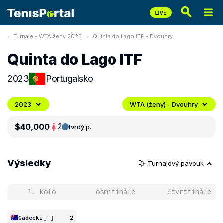
Turnaje - WTA ženy 2023
Quinta do Lago ITF - Dvouhry
Quinta do Lago ITF
2023
Portugalsko
2023
WTA (ženy) - Dvouhry
$40,000
Ž
tvrdý p.
Výsledky
Turnajový pavouk
1. kolo
osmifinále
čtvrtfinále
Gadecki
[1]
2