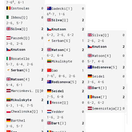
4
7-6
, 6-1
Costoulas
0
Gadecki
[1]
0
4
6
-7, 1-6
Ibbou
[Q]
0
Silva
[Q]
2
2-6, 5-7
Silva
[Q]
2
Knutson
2
6-2, 2-6, 6-2
Silva
[Q]
0
Paszek
[Q]
0
Serban
[6]
1
2-6, 2-6
3-6, 2-6
Knutson
2
Knutson
2
Watson
[4]
2
6-2, 6-4
Watson
[4]
0
Rosatello
1
Mikulskyte
0
5-7, 4-6
5-7, 6-4, 2-6
Rodionova
[5]
2
Serban
[6]
2
Gao
1
1
7-6
, 0-6, 2-6
Seidel
0
Watson
[4]
2
Rodionova
[5]
2
3-6, 4-6
6-4, 6-1
Dart
[3]
2
Marcinkevica
[Q]
0
Seidel
2
6
7-5, 6-0
Ruse
[7]
2
Mikulskyte
2
Hesse
[Q]
0
6-2, 6-2
6-3, 1-6, 7-5
Semenistaja
[2]
0
Chwalinska
[Q]
1
Vedder
0
6
1-6, 2-6
Barthel
0
Dart
[3]
2
3-6, 5-7
Gao
2