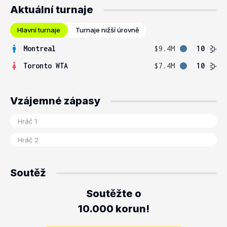
Aktuální turnaje
Hlavní turnaje
Turnaje nižší úrovně
Montreal
$9.4M
10
Toronto WTA
$7.4M
10
Vzájemné zápasy
Soutěž
Soutěžte o
10.000 korun!