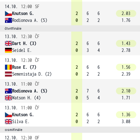
14.10.
12:00
SF
Knutson G.
2
6
6
2.03
Rodionova A. (5)
0
2
2
1.76
čtvrtfinále
13.10.
12:30
ČF
Dart H. (3)
2
6
6
1.43
Seidel E.
0
3
4
2.78
13.10.
12:30
ČF
Ruse E. (7)
2
6
6
1.56
Semenistaja D. (2)
0
2
2
2.39
13.10.
11:00
ČF
Rodionova A. (5)
2
7
6
2.10
Watson H. (4)
0
5
4
1.71
13.10.
11:00
ČF
Knutson G.
2
6
6
1.36
Silva E.
0
2
2
3.08
osmifinále
12.10.
12:30
OF