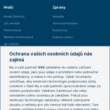
Hráči
Zprávy
Novak Djokovič
Aktuality
Jiří Lehečka
Tenisová Previews
Petra Kvitová
Rozhovory
Markéta Vondroušová
Express zprávy
Iga Swiatek
Marie Bouzková
Ochrana vašich osobních údajů nás
Žebříčky
Kalendář turnajů
zajímá
My a naši partneři
999
ukládáme do vašeho zařízení
Žebříček ATP (muži)
Australian Open
osobní údaje, jako jsou údaje o prohlížení nebo jedinečné
Žebříček WTA (ženy)
French Open
identifikátory, a máme k nim přístup. Výběr Souhlasím
umožňuje, aby sledovací technologie podporovaly účely
Sázkařský žebříček
Wimbledon
uvedené v části My a naši partneři zpracováváme údaje za
US Open
účelem poskytování. Výběrem Zamítnout vše nebo
odvoláním svého souhlasu je zakážete. Pokud jsou
Turnaj mistrů
sledovací technologie zakázány, některé zobrazené
Turnaj mistryň
obsahy a reklamy pro vás nemusí být tolik relevantní. Tuto
Aktualní trendy
nabídku můžete kdykoli znovu zobrazit a změnit své volby