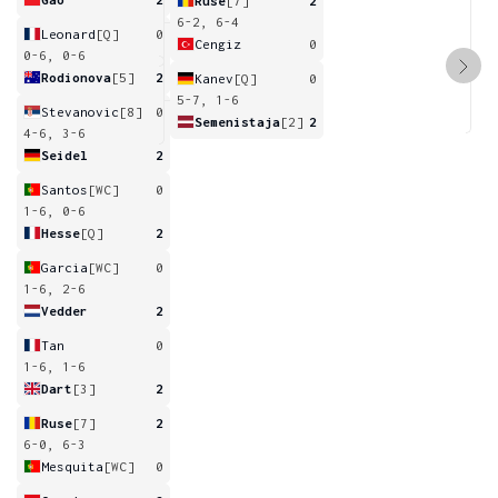
Ruse
[7]
2
6-2, 6-4
Leonard
[Q]
0
Cengiz
0
0-6, 0-6
Rodionova
[5]
2
Kanev
[Q]
0
5-7, 1-6
Stevanovic
[8]
0
Semenistaja
[2]
2
4-6, 3-6
Seidel
2
Santos
[WC]
0
1-6, 0-6
Hesse
[Q]
2
Garcia
[WC]
0
1-6, 2-6
Vedder
2
Tan
0
1-6, 1-6
Dart
[3]
2
Ruse
[7]
2
6-0, 6-3
Mesquita
[WC]
0