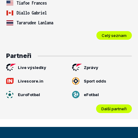
Tiafoe Frances
Diallo Gabriel
Tararudee Lanlana
Celý seznam
Partneři
Live výsledky
Zprávy
Livescore.in
Sport odds
EuroFotbal
eFotbal
Další partneři