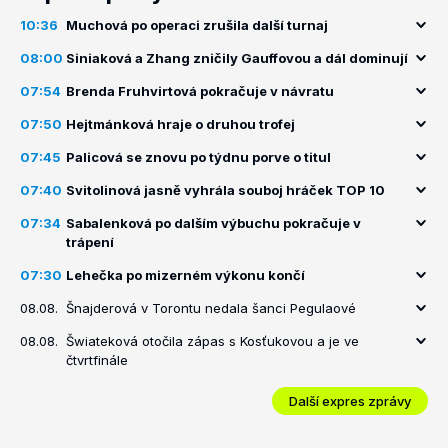
10:36
Muchová po operaci zrušila další turnaj
08:00
Siniaková a Zhang zničily Gauffovou a dál dominují
07:54
Brenda Fruhvirtová pokračuje v návratu
07:50
Hejtmánková hraje o druhou trofej
07:45
Palicová se znovu po týdnu porve o titul
07:40
Svitolinová jasně vyhrála souboj hráček TOP 10
07:34
Sabalenková po dalším výbuchu pokračuje v
trápení
07:30
Lehečka po mizerném výkonu končí
08.08.
Šnajderová v Torontu nedala šanci Pegulaové
08.08.
Šwiateková otočila zápas s Kosťukovou a je ve
čtvrtfinále
Další expres zprávy