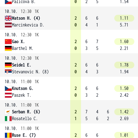
Palicová B.
0
2
5
1.54
10.10.
12:30
1K
Watson H. (4)
2
6
6
1.11
Marcinkevica D.
0
4
1
5.71
10.10.
12:30
1K
Gao X.
2
6
7
1.60
Barthel M.
0
3
5
2.21
10.10.
12:30
1K
Seidel E.
2
6
6
1.78
Stevanovic N. (8)
0
4
3
1.94
10.10.
11:00
1K
Knutson G.
2
6
6
1.50
Paszek T.
0
3
2
2.42
10.10.
11:00
1K
Serban R. (6)
2
7
4
6
1.42
Rosatello C.
1
5
6
2
2.69
10.10.
11:00
1K
Ruse E. (7)
2
6
6
1.01