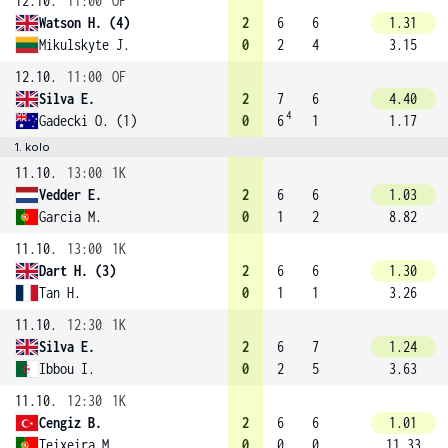
12.10.
11:00
OF
Watson H. (4)
2
6
6
1.31
Mikulskyte J.
0
2
4
3.15
12.10.
11:00
OF
Silva E.
2
7
6
4.40
4
Gadecki O. (1)
0
6
1
1.17
1. kolo
11.10.
13:00
1K
Vedder E.
2
6
6
1.03
Garcia M.
0
1
2
8.82
11.10.
13:00
1K
Dart H. (3)
2
6
6
1.30
Tan H.
0
1
1
3.26
11.10.
12:30
1K
Silva E.
2
6
7
1.24
Ibbou I.
0
2
5
3.63
11.10.
12:30
1K
Cengiz B.
2
6
6
1.01
Teixeira M.
0
0
0
11.33