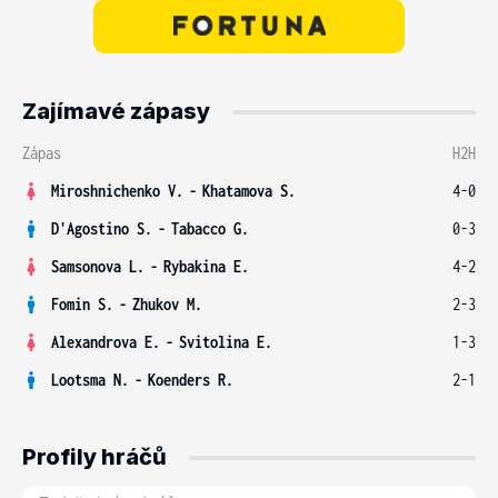
Zajímavé zápasy
Zápas
H2H
Miroshnichenko V.
-
Khatamova S.
4-0
D'Agostino S.
-
Tabacco G.
0-3
Samsonova L.
-
Rybakina E.
4-2
Fomin S.
-
Zhukov M.
2-3
Alexandrova E.
-
Svitolina E.
1-3
Lootsma N.
-
Koenders R.
2-1
Profily hráčů