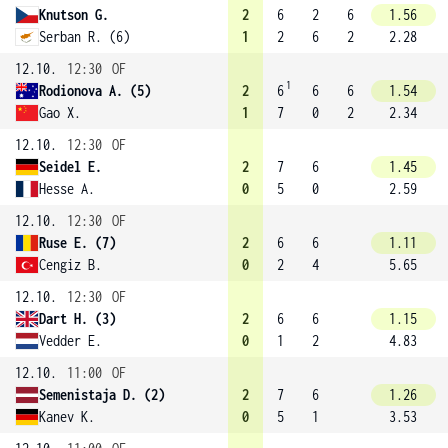
Knutson G.
2
6
2
6
1.56
Serban R. (6)
1
2
6
2
2.28
12.10.
12:30
OF
1
Rodionova A. (5)
2
6
6
6
1.54
Gao X.
1
7
0
2
2.34
12.10.
12:30
OF
Seidel E.
2
7
6
1.45
Hesse A.
0
5
0
2.59
12.10.
12:30
OF
Ruse E. (7)
2
6
6
1.11
Cengiz B.
0
2
4
5.65
12.10.
12:30
OF
Dart H. (3)
2
6
6
1.15
Vedder E.
0
1
2
4.83
12.10.
11:00
OF
Semenistaja D. (2)
2
7
6
1.26
Kanev K.
0
5
1
3.53