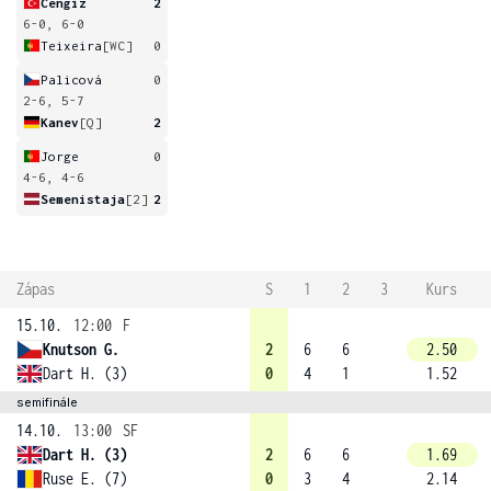
Cengiz
2
6-0, 6-0
Teixeira
[WC]
0
Palicová
0
2-6, 5-7
Kanev
[Q]
2
Jorge
0
4-6, 4-6
Semenistaja
[2]
2
Zápas
S
1
2
3
Kurs
15.10.
12:00
F
Knutson G.
2
6
6
2.50
Dart H. (3)
0
4
1
1.52
semifinále
14.10.
13:00
SF
Dart H. (3)
2
6
6
1.69
Ruse E. (7)
0
3
4
2.14