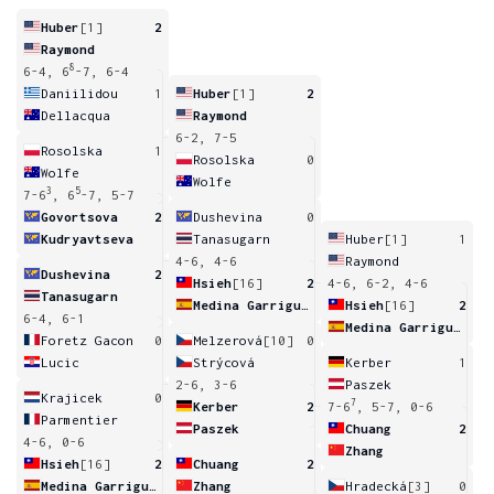
Huber
[1]
2
Raymond
8
6-4, 6
-7, 6-4
Daniilidou
1
Huber
[1]
2
Dellacqua
Raymond
6-2, 7-5
Rosolska
1
Rosolska
0
Wolfe
Wolfe
3
5
7-6
, 6
-7, 5-7
Govortsova
2
Dushevina
0
Kudryavtseva
Tanasugarn
Huber
[1]
1
4-6, 4-6
Raymond
Dushevina
2
Hsieh
[16]
2
4-6, 6-2, 4-6
Tanasugarn
Medina Garrigues
Hsieh
[16]
2
6-4, 6-1
Medina Garrigues
Foretz Gacon
0
Melzerová
[10]
0
Lucic
Strýcová
Kerber
1
2-6, 3-6
Paszek
Krajicek
0
7
Kerber
2
7-6
, 5-7, 0-6
Parmentier
Paszek
Chuang
2
4-6, 0-6
Zhang
Hsieh
[16]
2
Chuang
2
Medina Garrigues
Zhang
Hradecká
[3]
0