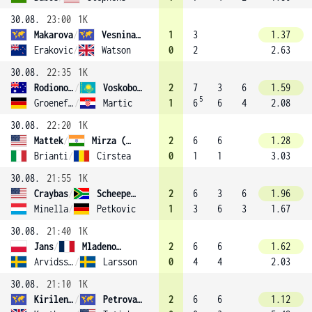
30.08.
23:00
1K
Makarova
/
Vesnina (6)
1
3
1.37
Erakovic
/
Watson
0
2
2.63
30.08.
22:35
1K
Rodionova
/
Voskoboeva (12)
2
7
3
6
1.59
5
Groenefeld
/
Martic
1
6
6
4
2.08
30.08.
22:20
1K
Mattek
/
Mirza (13)
2
6
6
1.28
Brianti
/
Cirstea
0
1
1
3.03
30.08.
21:55
1K
Craybas
/
Scheepers
2
6
3
6
1.96
Minella
/
Petkovic
1
3
6
3
1.67
30.08.
21:40
1K
Jans
/
Mladenovic (15)
2
6
6
1.62
Arvidsson
/
Larsson
0
4
4
2.03
30.08.
21:10
1K
Kirilenko
/
Petrova (4)
2
6
6
1.12