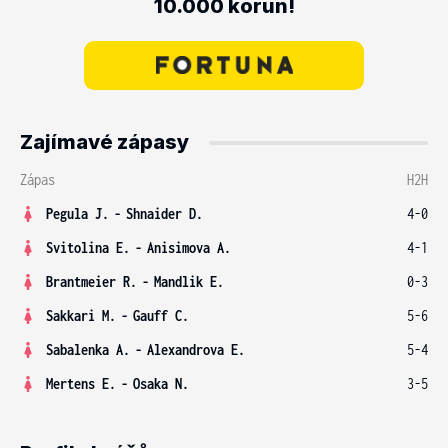
10.000 korun!
Zajímavé zápasy
Zápas
H2H
Pegula J.
-
Shnaider D.
4-0
Svitolina E.
-
Anisimova A.
4-1
Brantmeier R.
-
Mandlik E.
0-3
Sakkari M.
-
Gauff C.
5-6
Sabalenka A.
-
Alexandrova E.
5-4
Mertens E.
-
Osaka N.
3-5