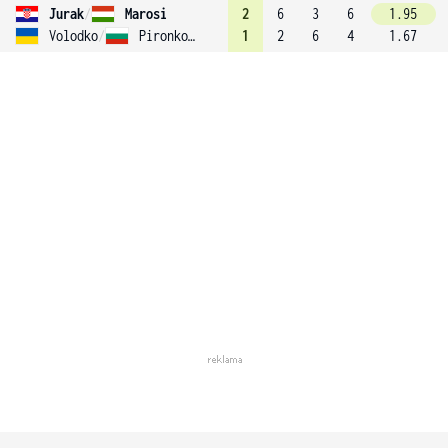
Jurak
/
Marosi
2
6
3
6
1.95
Volodko
/
Pironkova
1
2
6
4
1.67