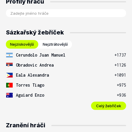
Profily hráčů
Sázkařský žebříček
Nejziskovější
Nejztrátovější
Cerundolo Juan Manuel
+1737
Obradovic Andrea
+1126
Eala Alexandra
+1091
Torres Tiago
+975
Aguiard Enzo
+936
Celý žebříček
Zranění hráči