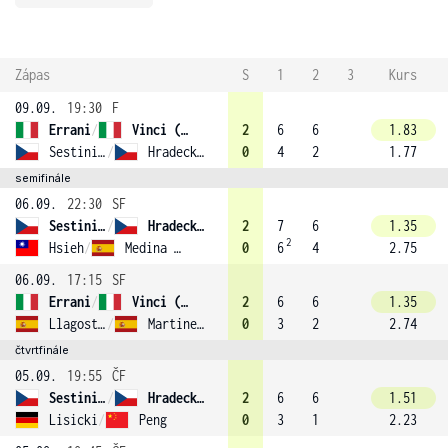
Zápas
S
1
2
3
Kurs
09.09.
19:30
F
Errani
/
Vinci (2)
2
6
6
1.83
Sestini Hlaváčková
/
Hradecká (3)
0
4
2
1.77
semifinále
06.09.
22:30
SF
Sestini Hlaváčková
/
Hradecká (3)
2
7
6
1.35
2
Hsieh
/
Medina Garrigues (16)
0
6
4
2.75
06.09.
17:15
SF
Errani
/
Vinci (2)
2
6
6
1.35
Llagostera Vives
/
Martinez Sanchez (8)
0
3
2
2.74
čtvrtfinále
05.09.
19:55
ČF
Sestini Hlaváčková
/
Hradecká (3)
2
6
6
1.51
Lisicki
/
Peng
0
3
1
2.23