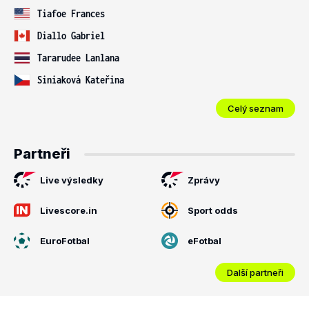
Tiafoe Frances
Diallo Gabriel
Tararudee Lanlana
Siniaková Kateřina
Celý seznam
Partneři
Live výsledky
Zprávy
Livescore.in
Sport odds
EuroFotbal
eFotbal
Další partneři