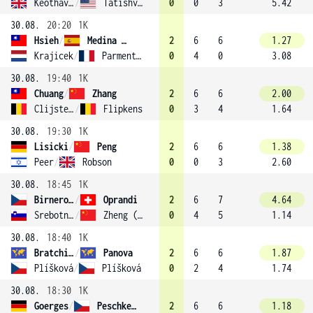
Keothavong
/
Tatishvili
0
0
3
5.42
30.08.
20:20
1K
Hsieh
/
Medina Garrigues (16)
2
6
6
1.27
Krajicek
/
Parmentier
0
4
0
3.08
30.08.
19:40
1K
Chuang
/
Zhang
2
6
6
2.00
Clijsters
/
Flipkens
0
3
4
1.64
30.08.
19:30
1K
Lisicki
/
Peng
2
6
6
1.38
Peer
/
Robson
0
0
3
2.60
30.08.
18:45
1K
Birnerová
/
Oprandi
2
6
7
4.64
Srebotnik
/
Zheng (7)
0
4
5
1.14
30.08.
18:40
1K
Bratchikova
/
Panova
2
6
6
1.87
Plíšková
/
Plíšková
0
2
4
1.74
30.08.
18:30
1K
Goerges
/
Peschke (11)
2
6
6
1.18