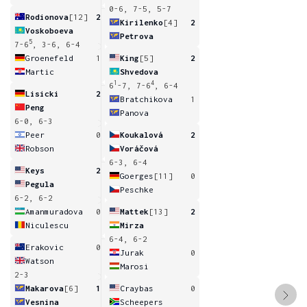
0-6, 7-5, 5-7
Rodionova
[12]
2
Kirilenko
[4]
2
Voskoboeva
Petrova
5
7-6
, 3-6, 6-4
Groenefeld
1
King
[5]
2
Martic
Shvedova
1
4
6
-7, 7-6
, 6-4
Lisicki
2
Bratchikova
1
Peng
Panova
6-0, 6-3
Peer
0
Koukalová
2
Robson
Voráčová
6-3, 6-4
Keys
2
Goerges
[11]
0
Pegula
Peschke
6-2, 6-2
Amanmuradova
0
Mattek
[13]
2
Niculescu
Mirza
6-4, 6-2
Erakovic
0
Jurak
0
Watson
Marosi
2-3
Makarova
[6]
1
Craybas
0
Vesnina
Scheepers