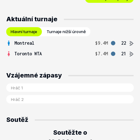
Aktuální turnaje
Hlavní turnaje
Turnaje nižší úrovně
Montreal
$9.4M
22
Toronto WTA
$7.4M
21
Vzájemné zápasy
Soutěž
Soutěžte o