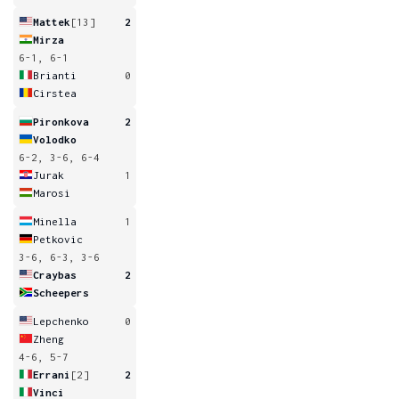
Mattek
[13]
2
Mirza
6-1, 6-1
Brianti
0
Cirstea
Pironkova
2
Volodko
6-2, 3-6, 6-4
Jurak
1
Marosi
Minella
1
Petkovic
3-6, 6-3, 3-6
Craybas
2
Scheepers
Lepchenko
0
Zheng
4-6, 5-7
Errani
[2]
2
Vinci