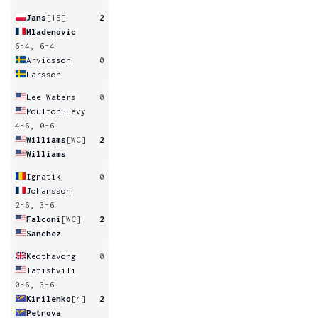
Jans
[15]
2
Mladenovic
6-4, 6-4
Arvidsson
0
Larsson
Lee-Waters
0
Moulton-Levy
4-6, 0-6
Williams
[WC]
2
Williams
Ignatik
0
Johansson
2-6, 3-6
Falconi
[WC]
2
Sanchez
Keothavong
0
Tatishvili
0-6, 3-6
Kirilenko
[4]
2
Petrova