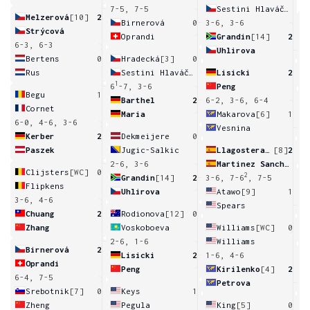
7-5, 7-5
Sestini Hlaváčková
Melzerová
[10]
2
Birnerová
0
3-6, 3-6
Strýcová
Oprandi
Grandin
[14]
2
6-3, 6-3
Uhlirova
6
Bertens
0
Hradecká
[3]
0
Rus
Sestini Hlaváčková
Lisicki
2
1
6
-7, 3-6
Peng
Begu
1
Barthel
2
6-2, 3-6, 6-4
Cornet
Maria
Makarova
[6]
1
6-0, 4-6, 3-6
Vesnina
3
Kerber
2
Dekmeijere
0
Paszek
Jugic-Salkic
Llagostera Vives
[8]
2
2-6, 3-6
Martinez Sanchez
Clijsters
[WC]
0
2
Grandin
[14]
2
3-6, 7-6
, 7-5
Flipkens
Uhlirova
Atawo
[9]
1
3-6, 4-6
Spears
7
Chuang
2
Rodionova
[12]
0
Zhang
Voskoboeva
Williams
[WC]
0
2-6, 1-6
Williams
Birnerová
2
Lisicki
2
1-6, 4-6
Oprandi
Peng
Kirilenko
[4]
2
6-4, 7-5
Petrova
2
Srebotnik
[7]
0
Keys
1
Zheng
Pegula
King
[5]
0