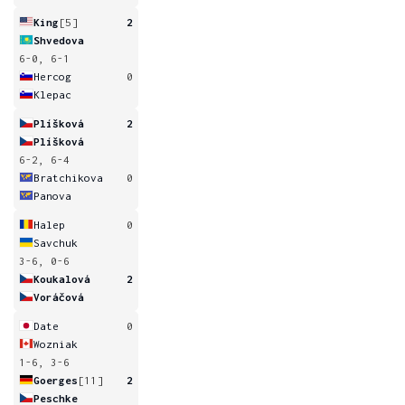
King
[5]
2
Shvedova
6-0, 6-1
Hercog
0
Klepac
Plíšková
2
Plíšková
6-2, 6-4
Bratchikova
0
Panova
Halep
0
Savchuk
3-6, 0-6
Koukalová
2
Voráčová
Date
0
Wozniak
1-6, 3-6
Goerges
[11]
2
Peschke