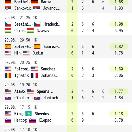
Barthel
/
Maria
2
2
6
6
1.68
Jankovic
/
Jovanovski Petrovic
1
6
1
4
1.93
29.08.
21:25
1K
Sestini Hlaváčková
/
Hradecká (3)
2
6
6
1.08
Czink
/
Szavay
0
2
4
5.95
29.08.
20:50
1K
Soler-Espinosa
/
Suarez-Navarro
2
6
6
1.82
Min
/
Oudin
0
1
4
1.78
29.08.
20:25
1K
Falconi
/
Sanchez
2
6
6
1.60
Ignatik
/
Johansson
0
2
3
2.06
29.08.
19:20
1K
Atawo
/
Spears (9)
2
4
6
6
1.77
Cibulková
/
Hantuchová
1
6
1
2
1.84
29.08.
17:15
1K
King
/
Shvedova (5)
2
6
6
1.18
Hercog
/
Klepac
0
0
1
3.78
29.08.
17:10
1K