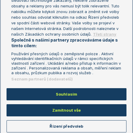
sledovací technologie zakázány, některé zobrazené
Turnaj mistryň
obsahy a reklamy pro vás nemusí být tolik relevantní. Tuto
Aktualní trendy
nabídku můžete kdykoli znovu zobrazit a změnit své volby
nebo souhlas odvolat kliknutím na odkaz Řízení předvoleb
ve spodní části webové stránky. Vaše volby se projeví v
Fotbalové přestupy
našem Internetová stránka. Další podrobnosti naleznete v
Livesport Daily
našich Zásadách ochrany osobních údajů.
Třetí strany
Společně s našimi partnery zpracováváme údaje s
LS Prague Open
tímto cílem:
Používání přesných údajů o zeměpisné poloze . Aktivní
vyhledávání identifikačních údajů v rámci specifických
vlastností zařízení . Ukládání a/nebo přístup k informacím v
Podmínky užití
Nastavení soukromí
zařízení . Personalizovaná reklama a obsah, měření reklam
GDPR a žurnalistika
Reklama
a obsahu, průzkum publika a rozvoj služeb .
Informace o zpracování osobních
Kontakt
Seznam partnerů (dodavatelů)
údajů
Tiráž
Souhlasím
Copyright © 2008-2026 TenisPortal.cz. Využíváme zpravodajství ČTK.
Zamítnout vše
Řízení předvoleb