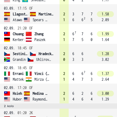
03.09.
17:15
OF
Llagostera Vives
/
Martinez Sanchez (8)
2
3
7
7
1.58
2
Atawo
/
Spears (9)
1
6
6
5
2.09
02.09.
21:20
OF
7
Chuang
/
Zhang
2
6
7
6
1.99
Kerber
/
Paszek
1
7
5
0
1.64
02.09.
18:45
OF
Sestini Hlaváčková
/
Hradecká (3)
2
6
6
1.28
Grandin
/
Uhlirova (14)
0
3
3
3.02
02.09.
18:45
OF
7
Errani
/
Vinci (2)
2
6
6
6
1.37
Mattek
/
Mirza (13)
1
4
7
3
2.64
02.09.
17:20
OF
Hsieh
/
Medina Garrigues (16)
2
6
2
6
3.00
Huber
/
Raymond (1)
1
4
6
4
1.29
2. kolo
02.09.
01:20
2K