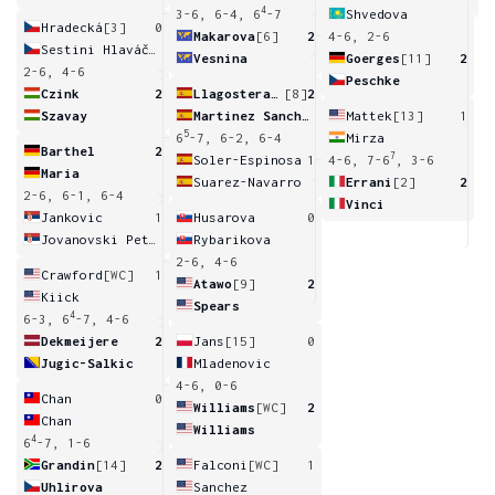
4
3-6, 6-4, 6
-7
Shvedova
Hradecká
[3]
0
Makarova
[6]
2
4-6, 2-6
Sestini Hlaváčková
Vesnina
Goerges
[11]
2
2-6, 4-6
Peschke
Czink
2
Llagostera Vives
[8]
2
Szavay
Martinez Sanchez
Mattek
[13]
1
5
6
-7, 6-2, 6-4
Mirza
Barthel
2
7
Soler-Espinosa
1
4-6, 7-6
, 3-6
Maria
Suarez-Navarro
Errani
[2]
2
2-6, 6-1, 6-4
Vinci
Jankovic
1
Husarova
0
Jovanovski Petrovic
Rybarikova
2-6, 4-6
Crawford
[WC]
1
Atawo
[9]
2
Kiick
Spears
4
6-3, 6
-7, 4-6
Dekmeijere
2
Jans
[15]
0
Jugic-Salkic
Mladenovic
4-6, 0-6
Chan
0
Williams
[WC]
2
Chan
Williams
4
6
-7, 1-6
Grandin
[14]
2
Falconi
[WC]
1
Uhlirova
Sanchez