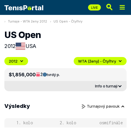
Turnaje - WTA ženy 2012
US Open - Čtyřhry
US Open
2012
USA
2012
WTA (ženy) - Čtyřhry
$1,856,000
Ž
tvrdý p.
Info o turnaji
Výsledky
Turnajový pavouk
1. kolo
2. kolo
osmifinále