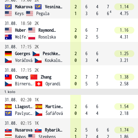
Makarova
/
Vesnina (6)
2
6
4
7
1.14
4
Keys
/
Pegula
1
3
6
6
4.75
31.08.
18:50
2K
Huber
/
Raymond (1)
2
6
7
1.16
Wolfe
/
Rosolska
0
2
5
4.31
31.08.
17:15
2K
Goerges
/
Peschke (11)
2
6
6
1.25
Voráčová
/
Koukalová
0
3
4
3.21
31.08.
17:15
2K
Chuang
/
Zhang
2
7
7
1.38
Birnerová
/
Oprandi
0
5
5
2.58
1. kolo
31.08.
02:20
1K
Llagostera Vives
/
Martinez Sanchez (8)
2
6
6
1.54
Pavlyuchenkova
/
Šafářová
0
4
4
2.18
31.08.
02:15
1K
Husarova
/
Rybarikova
2
5
6
6
1.74
Babos
/
Stephens
1
7
4
2
1.86