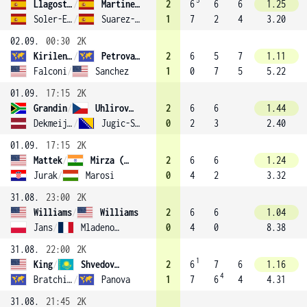
5
Llagostera Vives
/
Martinez Sanchez (8)
2
6
6
6
1.25
Soler-Espinosa
/
Suarez-Navarro
1
7
2
4
3.20
02.09.
00:30
2K
Kirilenko
/
Petrova (4)
2
6
5
7
1.11
Falconi
/
Sanchez
1
0
7
5
5.22
01.09.
17:15
2K
Grandin
/
Uhlirova (14)
2
6
6
1.44
Dekmeijere
/
Jugic-Salkic
0
2
3
2.40
01.09.
17:15
2K
Mattek
/
Mirza (13)
2
6
6
1.24
Jurak
/
Marosi
0
4
2
3.32
31.08.
23:00
2K
Williams
/
Williams
2
6
6
1.04
Jans
/
Mladenovic (15)
0
4
0
8.38
31.08.
22:00
2K
1
King
/
Shvedova (5)
2
6
7
6
1.16
4
Bratchikova
/
Panova
1
7
6
4
4.31
31.08.
21:45
2K