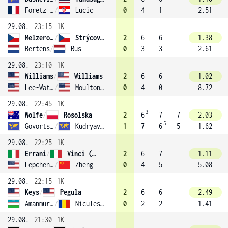
Foretz Gacon
/
Lucic
0
4
1
2.51
29.08.
23:15
1K
Melzerová
/
Strýcová (10)
2
6
6
1.38
Bertens
/
Rus
0
3
3
2.61
29.08.
23:10
1K
Williams
/
Williams
2
6
6
1.02
Lee-Waters
/
Moulton-Levy
0
4
0
8.72
29.08.
22:45
1K
3
Wolfe
/
Rosolska
2
6
7
7
2.03
5
Govortsova
/
Kudryavtseva
1
7
6
5
1.62
29.08.
22:25
1K
Errani
/
Vinci (2)
2
6
7
1.11
Lepchenko
/
Zheng
0
4
5
5.08
29.08.
22:15
1K
Keys
/
Pegula
2
6
6
2.49
Amanmuradova
/
Niculescu
0
2
2
1.41
29.08.
21:30
1K