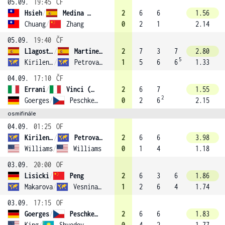
05.09.
19:45
ČF
Hsieh
/
Medina Garrigues (16)
2
6
6
1.56
Chuang
/
Zhang
0
2
1
2.14
05.09.
19:40
ČF
Llagostera Vives
/
Martinez Sanchez (8)
2
7
3
7
2.80
5
Kirilenko
/
Petrova (4)
1
5
6
6
1.33
04.09.
17:10
ČF
Errani
/
Vinci (2)
2
6
7
1.55
2
Goerges
/
Peschke (11)
0
2
6
2.15
osmifinále
04.09.
01:25
OF
Kirilenko
/
Petrova (4)
2
6
6
3.98
Williams
/
Williams
0
1
4
1.18
03.09.
20:00
OF
Lisicki
/
Peng
2
6
3
6
1.86
Makarova
/
Vesnina (6)
1
2
6
4
1.74
03.09.
17:15
OF
Goerges
/
Peschke (11)
2
6
6
1.83
King
/
Shvedova (5)
0
4
2
1.77