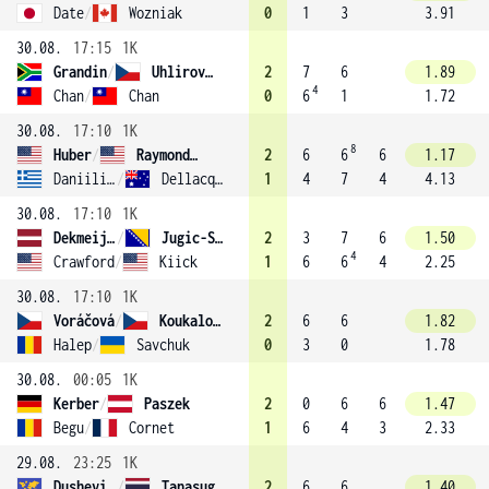
Date
/
Wozniak
0
1
3
3.91
30.08.
17:15
1K
Grandin
/
Uhlirova (14)
2
7
6
1.89
4
Chan
/
Chan
0
6
1
1.72
30.08.
17:10
1K
8
Huber
/
Raymond (1)
2
6
6
6
1.17
Daniilidou
/
Dellacqua
1
4
7
4
4.13
30.08.
17:10
1K
Dekmeijere
/
Jugic-Salkic
2
3
7
6
1.50
4
Crawford
/
Kiick
1
6
6
4
2.25
30.08.
17:10
1K
Voráčová
/
Koukalová
2
6
6
1.82
Halep
/
Savchuk
0
3
0
1.78
30.08.
00:05
1K
Kerber
/
Paszek
2
0
6
6
1.47
Begu
/
Cornet
1
6
4
3
2.33
29.08.
23:25
1K
Dushevina
/
Tanasugarn
2
6
6
1.40