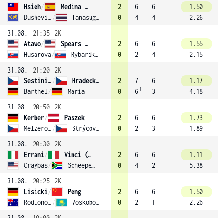
Hsieh
/
Medina Garrigues (16)
2
6
6
1.50
Dushevina
/
Tanasugarn
0
4
4
2.26
31.08.
21:35
2K
Atawo
/
Spears (9)
2
6
6
1.55
Husarova
/
Rybarikova
0
2
4
2.15
31.08.
21:20
2K
Sestini Hlaváčková
/
Hradecká (3)
2
7
6
1.17
1
Barthel
/
Maria
0
6
3
4.18
31.08.
20:50
2K
Kerber
/
Paszek
2
6
6
1.73
Melzerová
/
Strýcová (10)
0
2
3
1.89
31.08.
20:30
2K
Errani
/
Vinci (2)
2
6
6
1.11
Craybas
/
Scheepers
0
4
2
5.38
31.08.
20:25
2K
Lisicki
/
Peng
2
6
6
1.50
Rodionova
/
Voskoboeva (12)
0
2
1
2.26
31.08.
19:00
2K