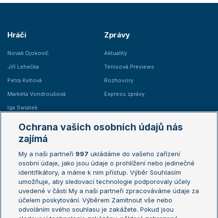
Hráči
Zprávy
Novak Djokovič
Aktuality
Jiří Lehečka
Tenisová Previews
Petra Kvitová
Rozhovory
Markéta Vondroušová
Express zprávy
Iga Swiatek
Marie Bouzková
Ochrana vašich osobních údajů nás
Žebříčky
Kalendář turnajů
zajímá
My a naši partneři
997
ukládáme do vašeho zařízení
Žebříček ATP (muži)
Australian Open
osobní údaje, jako jsou údaje o prohlížení nebo jedinečné
Žebříček WTA (ženy)
French Open
identifikátory, a máme k nim přístup. Výběr Souhlasím
umožňuje, aby sledovací technologie podporovaly účely
Sázkařský žebříček
Wimbledon
uvedené v části My a naši partneři zpracováváme údaje za
US Open
účelem poskytování. Výběrem Zamítnout vše nebo
odvoláním svého souhlasu je zakážete. Pokud jsou
Turnaj mistrů