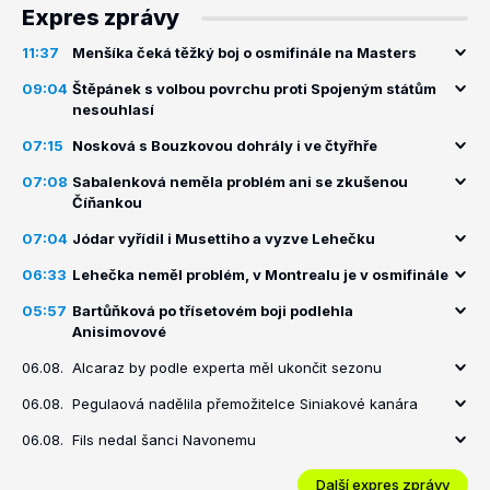
Expres zprávy
11:37
Menšíka čeká těžký boj o osmifinále na Masters
09:04
Štěpánek s volbou povrchu proti Spojeným státům
nesouhlasí
07:15
Nosková s Bouzkovou dohrály i ve čtyřhře
07:08
Sabalenková neměla problém ani se zkušenou
Číňankou
07:04
Jódar vyřídil i Musettiho a vyzve Lehečku
06:33
Lehečka neměl problém, v Montrealu je v osmifinále
05:57
Bartůňková po třísetovém boji podlehla
Anisimovové
06.08.
Alcaraz by podle experta měl ukončit sezonu
06.08.
Pegulaová nadělila přemožitelce Siniakové kanára
06.08.
Fils nedal šanci Navonemu
Další expres zprávy