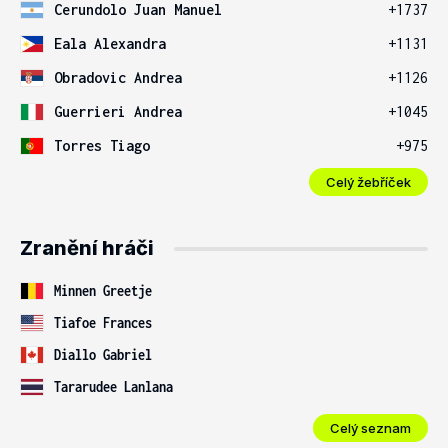
Cerundolo Juan Manuel
+1737
Eala Alexandra
+1131
Obradovic Andrea
+1126
Guerrieri Andrea
+1045
Torres Tiago
+975
Celý žebříček
Zranění hráči
Minnen Greetje
Tiafoe Frances
Diallo Gabriel
Tararudee Lanlana
Celý seznam