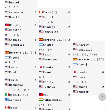
Daniel
4-6, 2-3
Arconada
0
Cross
[1]
0
Hewitt
Daniel
1-6, 2-6
Hsu
[WC]
0
Crawley
2
Webster
Tanguilig
0-6, 1-6
Crawley
2
Herrero Linana
[3]
2
Tanguilig
Krywoj
Crawley
1
6-3, 6-4
Tanguilig
Herrero Linana
[3]
2
Fakih
0
0-6, 6-3, 7-10
Krywoj
Ngounoue
Herrero Linana
[3]
2
6-1, 6-1
Krywoj
Lewis
0
Kuwata
2
Reed
Reami
Kuwata
0
6-3, 6-3
Reami
Fakih
2
Corley
0
3-6, 4-6
Ngounoue
Ivanova
Bowers
2
4-6, 6-2, 10-7
Webster
Roselli
[WC]
1
Hsu
0
Xantava
Yamalapalli
3-6, 5-7
Brace
0
Bowers
2