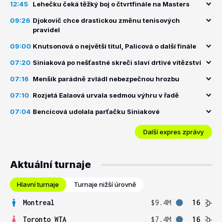
12:45
Lehečku čeká těžký boj o čtvrtfinále na Masters
09:26
Djokovič chce drastickou změnu tenisových
pravidel
09:00
Knutsonová o největší titul, Palicová o další finále
07:20
Siniaková po nešťastné skreči slaví drtivé vítězství
07:16
Menšík parádně zvládl nebezpečnou hrozbu
07:10
Rozjetá Ealaová urvala sedmou výhru v řadě
07:04
Bencicová udolala parťačku Siniakové
Další expres zprávy
Aktuální turnaje
Hlavní turnaje
Turnaje nižší úrovně
Montreal
$9.4M
16
Toronto WTA
$7.4M
16