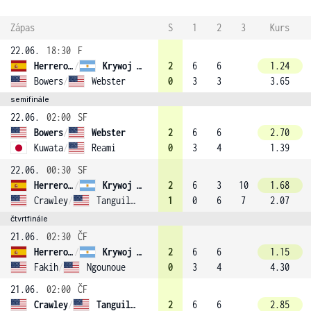
Zápas
S
1
2
3
Kurs
22.06.
18:30
F
Herrero Linana
/
Krywoj (3)
2
6
6
1.24
Bowers
/
Webster
0
3
3
3.65
semifinále
22.06.
02:00
SF
Bowers
/
Webster
2
6
6
2.70
Kuwata
/
Reami
0
3
4
1.39
22.06.
00:30
SF
Herrero Linana
/
Krywoj (3)
2
6
3
10
1.68
Crawley
/
Tanguilig
1
0
6
7
2.07
čtvrtfinále
21.06.
02:30
ČF
Herrero Linana
/
Krywoj (3)
2
6
6
1.15
Fakih
/
Ngounoue
0
3
4
4.30
21.06.
02:00
ČF
Crawley
/
Tanguilig
2
6
6
2.85