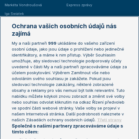
Markéta Vondroušová
Express zprávy
Iga Swiatek
Marie Bouzková
Ochrana vašich osobních údajů nás
Žebříčky
Kalendář turnajů
zajímá
My a naši partneři
999
ukládáme do vašeho zařízení
Žebříček ATP (muži)
Australian Open
osobní údaje, jako jsou údaje o prohlížení nebo jedinečné
Žebříček WTA (ženy)
French Open
identifikátory, a máme k nim přístup. Výběr Souhlasím
umožňuje, aby sledovací technologie podporovaly účely
Sázkařský žebříček
Wimbledon
uvedené v části My a naši partneři zpracováváme údaje za
US Open
účelem poskytování. Výběrem Zamítnout vše nebo
odvoláním svého souhlasu je zakážete. Pokud jsou
Turnaj mistrů
sledovací technologie zakázány, některé zobrazené
Turnaj mistryň
obsahy a reklamy pro vás nemusí být tolik relevantní. Tuto
Aktualní trendy
nabídku můžete kdykoli znovu zobrazit a změnit své volby
nebo souhlas odvolat kliknutím na odkaz Řízení předvoleb
ve spodní části webové stránky. Vaše volby se projeví v
Fotbalové přestupy
našem Internetová stránka. Další podrobnosti naleznete v
Livesport Daily
našich Zásadách ochrany osobních údajů.
Třetí strany
Společně s našimi partnery zpracováváme údaje s
LS Prague Open
tímto cílem: