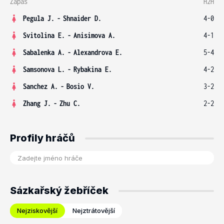
Zápas
H2H
Pegula J.
-
Shnaider D.
4-0
Svitolina E.
-
Anisimova A.
4-1
Sabalenka A.
-
Alexandrova E.
5-4
Samsonova L.
-
Rybakina E.
4-2
Sanchez A.
-
Bosio V.
3-2
Zhang J.
-
Zhu C.
2-2
Profily hráčů
Sázkařský žebříček
Nejziskovější
Nejztrátovější