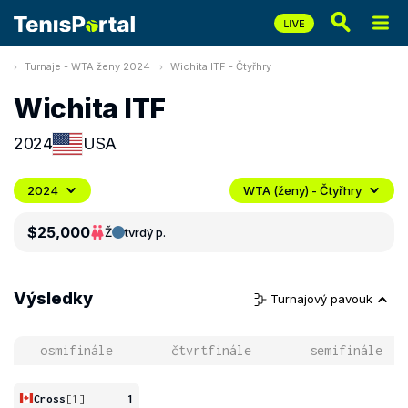
Turnaje - WTA ženy 2024
Wichita ITF - Čtyřhry
Wichita ITF
2024
USA
2024
WTA (ženy) - Čtyřhry
$25,000
Ž
tvrdý p.
Výsledky
Turnajový pavouk
osmifinále
čtvrtfinále
semifinále
Cross
[1]
1