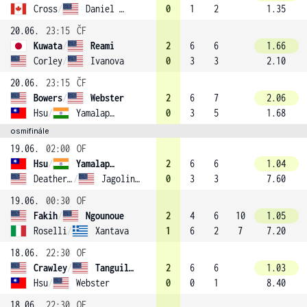
Cross
/
Daniel (1)
0
1
2
1.35
20.06.
23:15
ČF
Kuwata
/
Reami
2
6
6
1.66
Corley
/
Ivanova
0
3
3
2.10
20.06.
23:15
ČF
Bowers
/
Webster
2
6
7
2.06
Hsu
/
Yamalapalli
0
3
5
1.68
osmifinále
19.06.
02:00
OF
Hsu
/
Yamalapalli
2
6
6
1.04
Deatherage
/
Jagolinzer
0
3
3
7.60
19.06.
00:30
OF
Fakih
/
Ngounoue
2
4
6
10
1.05
Roselli
/
Xantava
1
6
2
7
7.20
18.06.
22:30
OF
Crawley
/
Tanguilig
2
6
6
1.03
Hsu
/
Webster
0
0
1
8.40
18.06.
22:30
OF