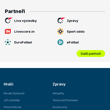
Partneři
Live výsledky
Zprávy
Livescore.in
Sport odds
EuroFotbal
eFotbal
Další partneři
Hráči
Zprávy
Novak Djokovič
Aktuality
Jiří Lehečka
Tenisová Previews
Petra Kvitová
Rozhovory