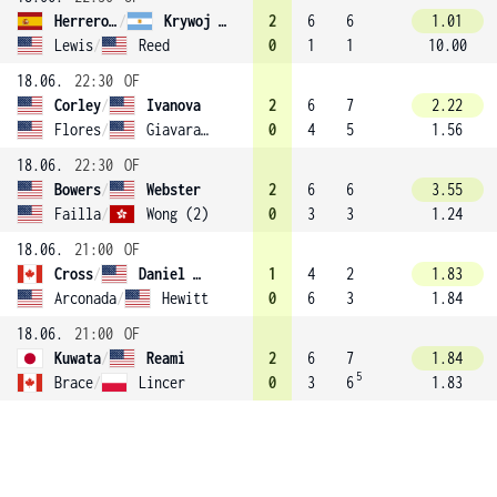
Herrero Linana
/
Krywoj (3)
2
6
6
1.01
Lewis
/
Reed
0
1
1
10.00
18.06.
22:30
OF
Corley
/
Ivanova
2
6
7
2.22
Flores
/
Giavara (4)
0
4
5
1.56
18.06.
22:30
OF
Bowers
/
Webster
2
6
6
3.55
Failla
/
Wong (2)
0
3
3
1.24
18.06.
21:00
OF
Cross
/
Daniel (1)
1
4
2
1.83
Arconada
/
Hewitt
0
6
3
1.84
18.06.
21:00
OF
Kuwata
/
Reami
2
6
7
1.84
5
Brace
/
Lincer
0
3
6
1.83