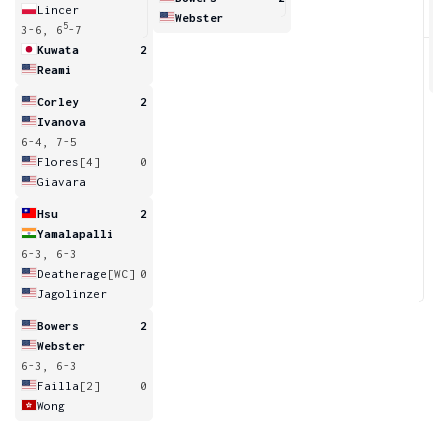
Lincer
Webster
5
3-6, 6
-7
6
Kuwata
2
Reami
Corley
2
Ivanova
6-4, 7-5
Flores
[4]
0
Giavara
Hsu
2
Yamalapalli
6-3, 6-3
Deatherage
[WC]
0
Jagolinzer
Bowers
2
Webster
6-3, 6-3
Failla
[2]
0
Wong