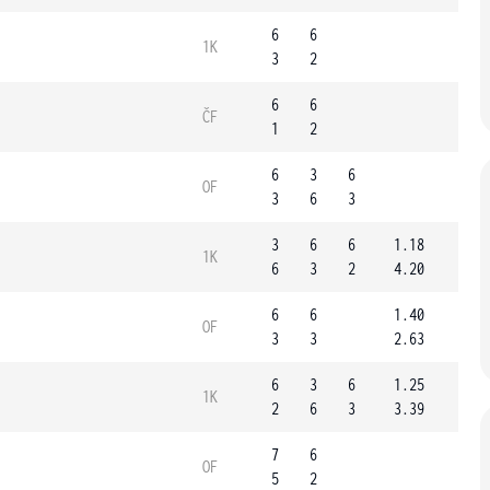
6
6
1K
3
2
6
6
ČF
1
2
6
3
6
OF
3
6
3
3
6
6
1.18
1K
6
3
2
4.20
6
6
1.40
OF
3
3
2.63
6
3
6
1.25
1K
2
6
3
3.39
7
6
OF
5
2