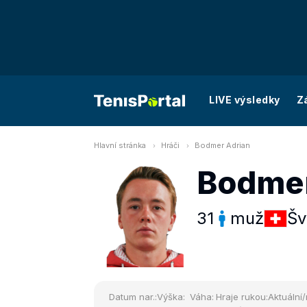
LIVE výsledky
Z
Hlavní stránka
Hráči
Bodmer Adrian
Bodmer
31
muž
Šv
Datum nar.:
Výška:
Váha:
Hraje rukou:
Aktuální/