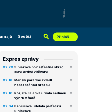
urnajů
Soutěž
Přihlášení
Expres zprávy
07:20
Siniaková po nešťastné skreči
slaví drtivé vítězství
07:16
Menšík parádně zvládl
nebezpečnou hrozbu
07:10
Rozjetá Ealaová urvala sedmou
výhru v řadě
07:04
Bencicová udolala parťačku
Siniakové