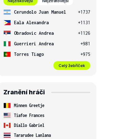
Nejziskovější
Nejztrátovější
Cerundolo Juan Manuel
+1737
Eala Alexandra
+1131
Obradovic Andrea
+1126
Guerrieri Andrea
+981
Torres Tiago
+975
Celý žebříček
Zranění hráči
Minnen Greetje
Tiafoe Frances
Diallo Gabriel
Tararudee Lanlana