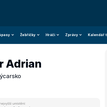
ápasy
Žebříčky
Hráči
Zprávy
Kalendář t
 Adrian
ýcarsko
nejvyšší umístění: