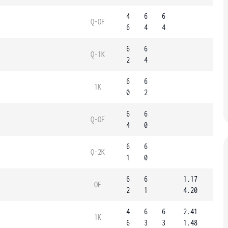
4
6
6
Q-OF
6
4
4
6
6
Q-1K
2
4
6
6
1K
0
2
6
6
Q-OF
4
0
6
6
Q-2K
1
0
6
6
1.17
OF
2
1
4.20
4
6
6
2.41
1K
6
3
3
1.48