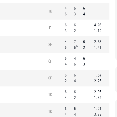
4
6
6
1K
6
3
4
6
6
4.08
F
3
2
1.19
4
7
6
2.58
SF
6
6
6
2
1.41
6
4
6
ČF
4
6
3
6
6
1.57
OF
2
4
2.25
6
6
2.95
1K
4
2
1.34
6
6
1.21
1K
4
4
3.72