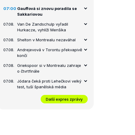
07:00
Gauffová si znovu poradila se
Sakkariovou
07.08.
Van De Zandschulp vyřadil
Hurkacze, vyhlíží Menšíka
07.08.
Shelton v Montrealu nezaváhal
07.08.
Andrejevová v Torontu překvapivě
končí
07.08.
Griekspoor si v Montrealu zahraje
o čtvrtfinále
07.08.
Jódara čeká proti Lehečkovi velký
test, tuší španělská média
Další expres zprávy