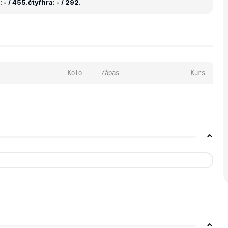
 - / 455.
čtyřhra: - / 292.
Kolo
Zápas
Kurs