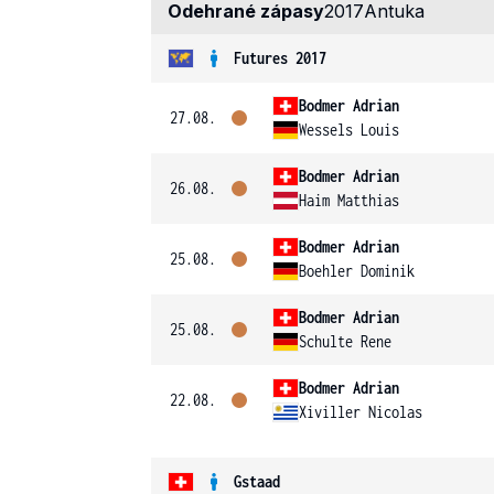
Odehrané zápasy
2017
Antuka
Futures 2017
Bodmer Adrian
27.08.
Wessels Louis
Bodmer Adrian
26.08.
Haim Matthias
Bodmer Adrian
25.08.
Boehler Dominik
Bodmer Adrian
25.08.
Schulte Rene
Bodmer Adrian
22.08.
Xiviller Nicolas
Gstaad