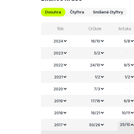
Dvouhra
Čtyřhra
Smíšené čtyřhry
Rok
Celkem
Antuka
2024
16/10
5/8
-
2023
5/2
2022
24/10
9/5
2021
1/2
1/2
-
2020
7/3
2019
17/16
6/9
2018
19/21
10/11
25/10
2017
50/26