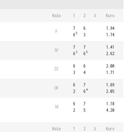
Kolo
1
2
3
Kurs
7
6
1.94
F
5
6
3
1.74
7
7
1.41
SF
3
5
6
6
2.62
6
6
2.00
ČF
3
4
1.71
6
7
1.69
OF
4
2
6
2.05
6
7
1.18
1K
2
5
4.20
Kolo
1
2
3
Kurs