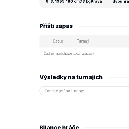
6. 3. 1995
180 cm
73 kg
Pravá
dvouhra:
Příští zápas
Datum
Turnaj
Žádné nadcházející zápasy.
Výsledky na turnajích
Bilance hráče