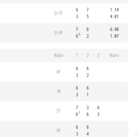
6
7
1.14
Q-ČF
3
5
4.81
7
6
6.98
Q-OF
5
6
2
1.07
Kolo
1
2
3
Kurs
6
6
OF
3
2
6
6
1K
3
1
7
3
6
ČF
1
6
6
3
6
6
OF
3
4