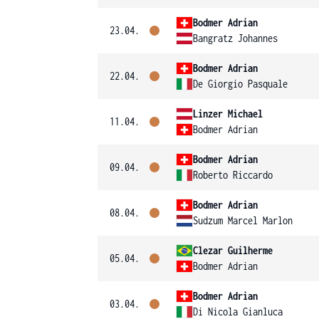
Bodmer Adrian
23.04.
Bangratz Johannes
Bodmer Adrian
22.04.
De Giorgio Pasquale
Linzer Michael
11.04.
Bodmer Adrian
Bodmer Adrian
09.04.
Roberto Riccardo
Bodmer Adrian
08.04.
Sudzum Marcel Marlon
Clezar Guilherme
05.04.
Bodmer Adrian
Bodmer Adrian
03.04.
Di Nicola Gianluca