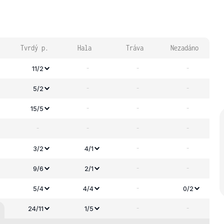
Tvrdý p.
Hala
Tráva
Nezadáno
-
-
-
11/2
-
-
-
5/2
-
-
-
15/5
-
-
-
-
-
-
3/2
4/1
-
-
9/6
2/1
-
5/4
4/4
0/2
-
-
24/11
1/5