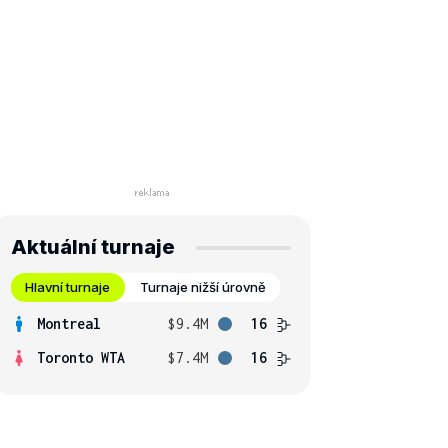
Aktuální turnaje
Hlavní turnaje
Turnaje nižší úrovně
Montreal
$9.4M
16
Toronto WTA
$7.4M
16