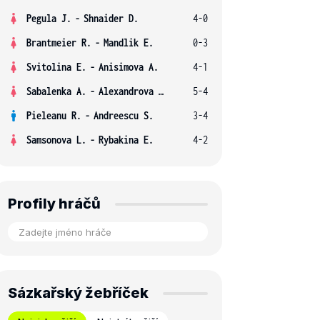
Pegula J.
-
Shnaider D.
4-0
Brantmeier R.
-
Mandlik E.
0-3
Svitolina E.
-
Anisimova A.
4-1
Sabalenka A.
-
Alexandrova E.
5-4
Pieleanu R.
-
Andreescu S.
3-4
Samsonova L.
-
Rybakina E.
4-2
Profily hráčů
Sázkařský žebříček