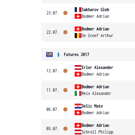
Sakharov Gleb
23.07.
Bodmer Adrian
Bodmer Adrian
22.07.
De Greef Arthur
Futures 2017
Erler Alexander
12.07.
Bodmer Adrian
Bodmer Adrian
11.07.
Weis Alexander
Delic Mate
06.07.
Bodmer Adrian
Bodmer Adrian
05.07.
Schroll Philipp