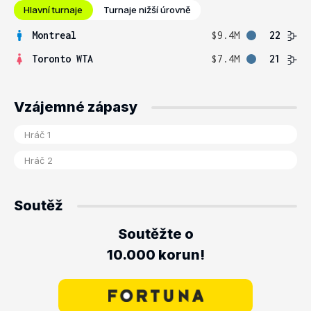
Hlavní turnaje
Turnaje nižší úrovně
Montreal
$9.4M
22
Toronto WTA
$7.4M
21
Vzájemné zápasy
Soutěž
Soutěžte o
10.000 korun!