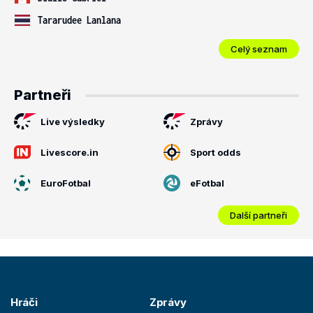
Tararudee Lanlana
Celý seznam
Partneři
Live výsledky
Zprávy
Livescore.in
Sport odds
EuroFotbal
eFotbal
Další partneři
Hráči
Zprávy