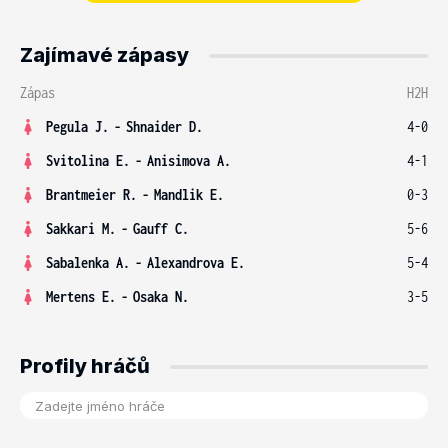
Zajímavé zápasy
Zápas
H2H
Pegula J.
-
Shnaider D.
4-0
Svitolina E.
-
Anisimova A.
4-1
Brantmeier R.
-
Mandlik E.
0-3
Sakkari M.
-
Gauff C.
5-6
Sabalenka A.
-
Alexandrova E.
5-4
Mertens E.
-
Osaka N.
3-5
Profily hráčů