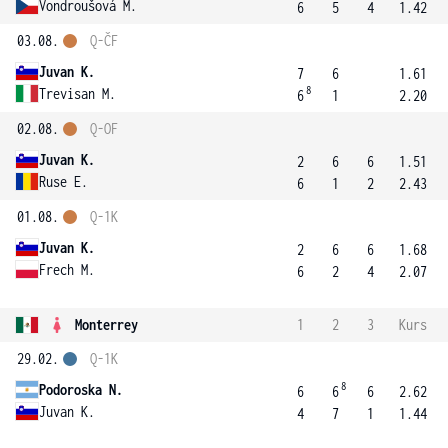
Vondroušová M.
6
5
4
1.42
03.08.
Q-ČF
Juvan K.
7
6
1.61
8
Trevisan M.
6
1
2.20
02.08.
Q-OF
Juvan K.
2
6
6
1.51
Ruse E.
6
1
2
2.43
01.08.
Q-1K
Juvan K.
2
6
6
1.68
Frech M.
6
2
4
2.07
Monterrey
1
2
3
Kurs
29.02.
Q-1K
8
Podoroska N.
6
6
6
2.62
Juvan K.
4
7
1
1.44