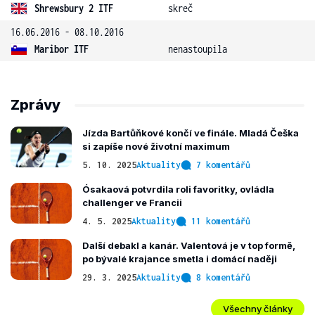
Shrewsbury 2 ITF
skreč
16.06.2016 - 08.10.2016
Maribor ITF
nenastoupila
Zprávy
Jízda Bartůňkové končí ve finále. Mladá Češka
si zapíše nové životní maximum
5. 10. 2025
Aktuality
7 komentářů
Ósakaová potvrdila roli favoritky, ovládla
challenger ve Francii
4. 5. 2025
Aktuality
11 komentářů
Další debakl a kanár. Valentová je v top formě,
po bývalé krajance smetla i domácí naději
29. 3. 2025
Aktuality
8 komentářů
Všechny články