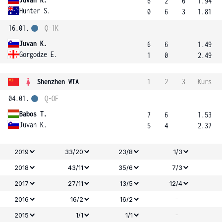
6
2
6
1.94
Hunter S.
0
6
3
1.81
16.01.
Q-1K
Juvan K.
6
6
1.49
Gorgodze E.
1
0
2.49
Shenzhen WTA
1
2
3
Kurs
04.01.
Q-OF
Babos T.
7
6
1.53
Juvan K.
5
4
2.37
2019
33/20
23/8
1/3
2018
43/11
35/6
7/3
2017
27/11
13/5
12/4
-
2016
16/2
16/2
-
2015
1/1
1/1