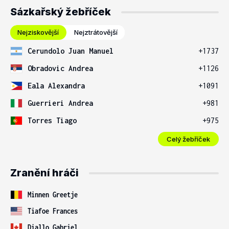
Sázkařský žebříček
Nejziskovější
Nejztrátovější
Cerundolo Juan Manuel
+1737
Obradovic Andrea
+1126
Eala Alexandra
+1091
Guerrieri Andrea
+981
Torres Tiago
+975
Celý žebříček
Zranění hráči
Minnen Greetje
Tiafoe Frances
Diallo Gabriel