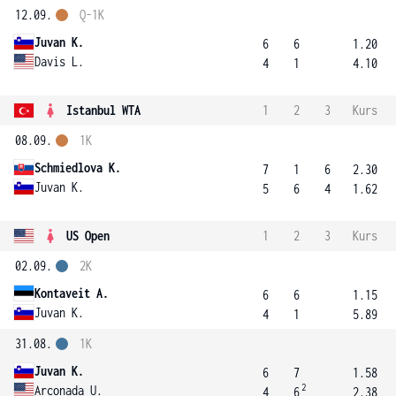
12.09.
Q-1K
Juvan K.
6
6
1.20
Davis L.
4
1
4.10
Istanbul WTA
1
2
3
Kurs
08.09.
1K
Schmiedlova K.
7
1
6
2.30
Juvan K.
5
6
4
1.62
US Open
1
2
3
Kurs
02.09.
2K
Kontaveit A.
6
6
1.15
Juvan K.
4
1
5.89
31.08.
1K
Juvan K.
6
7
1.58
2
Arconada U.
4
6
2.38