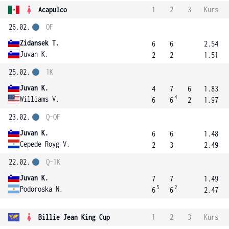
Acapulco
1
2
3
Kurs
26.02.
OF
Zidansek T.
6
6
2.54
Juvan K.
2
2
1.51
25.02.
1K
Juvan K.
4
7
6
1.83
4
Williams V.
6
6
2
1.97
23.02.
Q-OF
Juvan K.
6
6
1.48
Cepede Royg V.
2
3
2.49
22.02.
Q-1K
Juvan K.
7
7
1.49
5
2
Podoroska N.
6
6
2.47
Billie Jean King Cup
1
2
3
Kurs