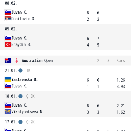
08.02.
Juvan K.
6
6
Danilovic O.
2
2
05.02.
Juvan K.
6
7
Eraydin B.
4
5
Australian Open
1
2
3
Kurs
21.01.
1K
Yastremska D.
6
6
1.26
Juvan K.
1
1
3.93
18.01.
Q-3K
Juvan K.
6
6
2.21
Vikhlyantseva N.
3
3
1.62
17.01.
Q-2K
Juvan K.