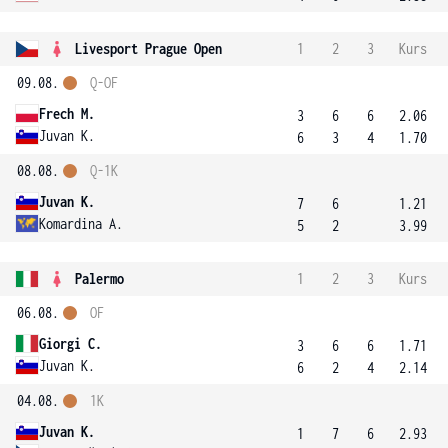
Livesport Prague Open
1
2
3
Kurs
09.08.
Q-OF
Frech M.
3
6
6
2.06
Juvan K.
6
3
4
1.70
08.08.
Q-1K
Juvan K.
7
6
1.21
Komardina A.
5
2
3.99
Palermo
1
2
3
Kurs
06.08.
OF
Giorgi C.
3
6
6
1.71
Juvan K.
6
2
4
2.14
04.08.
1K
Juvan K.
1
7
6
2.93