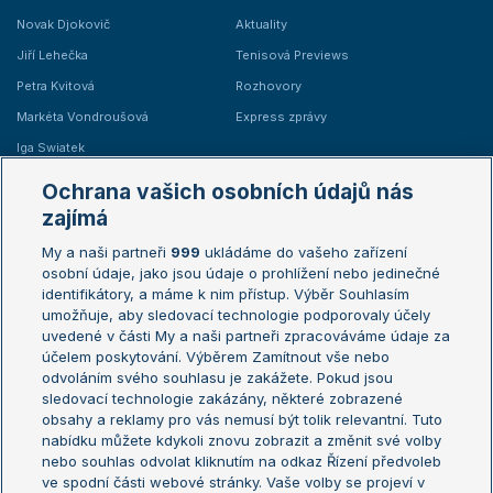
Novak Djokovič
Aktuality
Jiří Lehečka
Tenisová Previews
Petra Kvitová
Rozhovory
Markéta Vondroušová
Express zprávy
Iga Swiatek
Marie Bouzková
Ochrana vašich osobních údajů nás
Žebříčky
Kalendář turnajů
zajímá
My a naši partneři
999
ukládáme do vašeho zařízení
Žebříček ATP (muži)
Australian Open
osobní údaje, jako jsou údaje o prohlížení nebo jedinečné
Žebříček WTA (ženy)
French Open
identifikátory, a máme k nim přístup. Výběr Souhlasím
umožňuje, aby sledovací technologie podporovaly účely
Sázkařský žebříček
Wimbledon
uvedené v části My a naši partneři zpracováváme údaje za
US Open
účelem poskytování. Výběrem Zamítnout vše nebo
odvoláním svého souhlasu je zakážete. Pokud jsou
Turnaj mistrů
sledovací technologie zakázány, některé zobrazené
Turnaj mistryň
obsahy a reklamy pro vás nemusí být tolik relevantní. Tuto
Aktualní trendy
nabídku můžete kdykoli znovu zobrazit a změnit své volby
nebo souhlas odvolat kliknutím na odkaz Řízení předvoleb
ve spodní části webové stránky. Vaše volby se projeví v
Fotbalové přestupy