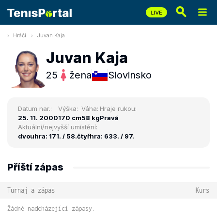
Hráči
Juvan Kaja
Juvan Kaja
25
žena
Slovinsko
Datum nar.:
Výška:
Váha:
Hraje rukou:
25. 11. 2000
170 cm
58 kg
Pravá
Aktuální/nejvyšší umístění:
dvouhra: 171. / 58.
čtyřhra: 633. / 97.
Příští zápas
Turnaj a zápas
Kurs
Žádné nadcházející zápasy.