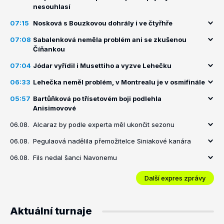
nesouhlasí
07:15
Nosková s Bouzkovou dohrály i ve čtyřhře
07:08
Sabalenková neměla problém ani se zkušenou
Číňankou
07:04
Jódar vyřídil i Musettiho a vyzve Lehečku
06:33
Lehečka neměl problém, v Montrealu je v osmifinále
05:57
Bartůňková po třísetovém boji podlehla
Anisimovové
06.08.
Alcaraz by podle experta měl ukončit sezonu
06.08.
Pegulaová nadělila přemožitelce Siniakové kanára
06.08.
Fils nedal šanci Navonemu
Další expres zprávy
Aktuální turnaje