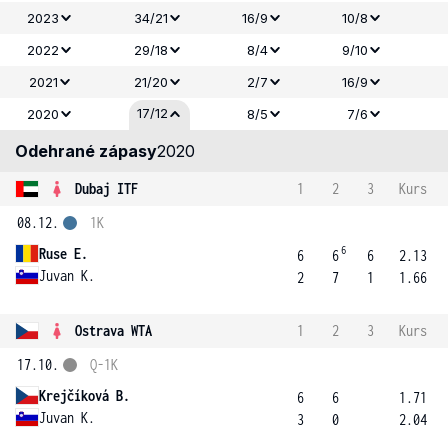
2023
34/21
16/9
10/8
2022
29/18
8/4
9/10
2021
21/20
2/7
16/9
17/12
2020
8/5
7/6
Odehrané zápasy
2020
Dubaj ITF
1
2
3
Kurs
08.12.
1K
6
Ruse E.
6
6
6
2.13
Juvan K.
2
7
1
1.66
Ostrava WTA
1
2
3
Kurs
17.10.
Q-1K
Krejčíková B.
6
6
1.71
Juvan K.
3
0
2.04