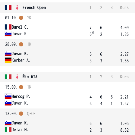
French Open
1
2
3
Kurs
01.10.
2K
Burel C.
7
6
4.09
6
Juvan K.
6
2
1.26
28.09.
1K
Juvan K.
6
6
2.27
Kerber A.
3
3
1.65
Řím WTA
1
2
3
Kurs
15.09.
1K
Hercog P.
4
6
6
2.21
Juvan K.
6
4
1
1.67
13.09.
Q-OF
Juvan K.
6
6
1.05
Delai M.
2
3
8.82