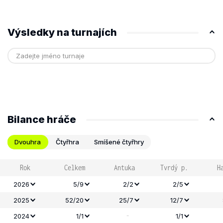
Výsledky na turnajích
Bilance hráče
Dvouhra
Čtyřhra
Smíšené čtyřhry
Rok
Celkem
Antuka
Tvrdý p.
H
2026
5/9
2/2
2/5
2025
52/20
25/7
12/7
-
2024
1/1
1/1