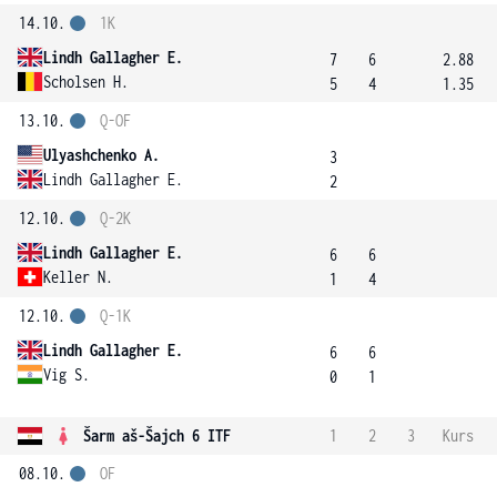
14.10.
1K
Lindh Gallagher E.
7
6
2.88
Scholsen H.
5
4
1.35
13.10.
Q-OF
Ulyashchenko A.
3
Lindh Gallagher E.
2
12.10.
Q-2K
Lindh Gallagher E.
6
6
Keller N.
1
4
12.10.
Q-1K
Lindh Gallagher E.
6
6
Vig S.
0
1
Šarm aš-Šajch 6 ITF
1
2
3
Kurs
08.10.
OF