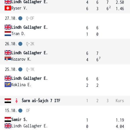
Lindh Gallagher E.
4
6
7
2.50
2
Ryser V.
6
3
6
1.46
27.10.
Q-OF
Lindh Gallagher E.
6
6
Tran D.
1
0
26.10.
Q-2K
Lindh Gallagher E.
6
7
7
Kozarov K.
4
6
25.10.
Q-1K
Lindh Gallagher E.
6
6
Koklina E.
2
2
Šarm aš-Šajch 7 ITF
1
2
3
Kurs
15.10.
OF
Samir S.
1
1.19
Lindh Gallagher E.
0
4.04