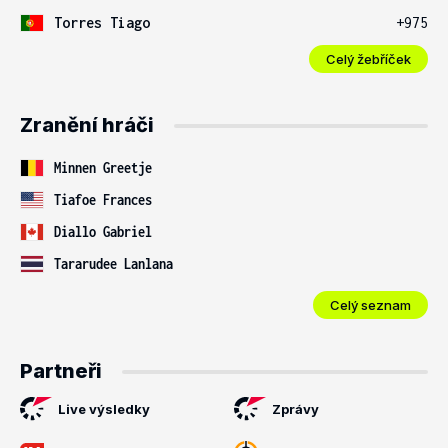
Torres Tiago
+975
Celý žebříček
Zranění hráči
Minnen Greetje
Tiafoe Frances
Diallo Gabriel
Tararudee Lanlana
Celý seznam
Partneři
Live výsledky
Zprávy