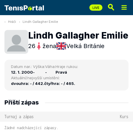
Hráči
Lindh Gallagher Emilie
Lindh Gallagher Emilie
26
žena
Velká Británie
Datum nar.:
Výška:
Váha:
Hraje rukou:
12. 1. 2000
-
-
Pravá
Aktuální/nejvyšší umístění:
dvouhra: - / 442.
čtyřhra: - / 465.
Příští zápas
Turnaj a zápas
Kurs
Žádné nadcházející zápasy.