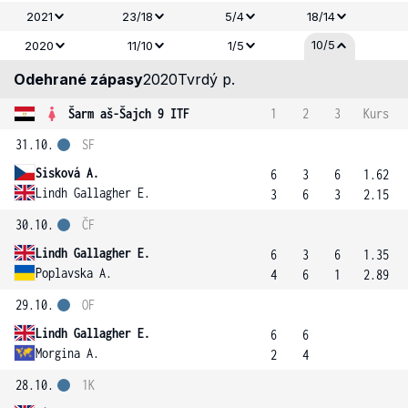
2021
23/18
5/4
18/14
10/5
2020
11/10
1/5
Odehrané zápasy
2020
Tvrdý p.
Šarm aš-Šajch 9 ITF
1
2
3
Kurs
31.10.
SF
Sisková A.
6
3
6
1.62
Lindh Gallagher E.
3
6
3
2.15
30.10.
ČF
Lindh Gallagher E.
6
3
6
1.35
Poplavska A.
4
6
1
2.89
29.10.
OF
Lindh Gallagher E.
6
6
Morgina A.
2
4
28.10.
1K