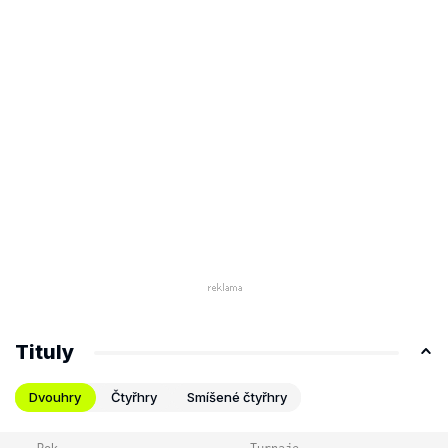
Tituly
Dvouhry
Čtyřhry
Smíšené čtyřhry