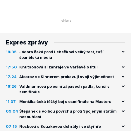
Expres zprávy
18:35
Jódara čeká proti Lehečkovi velký test, tuší
španělská média
17:50
Knutsonová si zahraje ve Varšavě o titul
17:24
Alcaraz se Sinnerem prokazují svoji výjimečnost
16:26
Valdmannová po osmi zápasech padla, končí v
semifinále
11:37
Menšíka čeká těžký boj o osmifinále na Masters
09:04
Štěpánek s volbou povrchu proti Spojeným státům
nesouhlasí
07:15
Nosková s Bouzkovou dohrály i ve čtyřhře