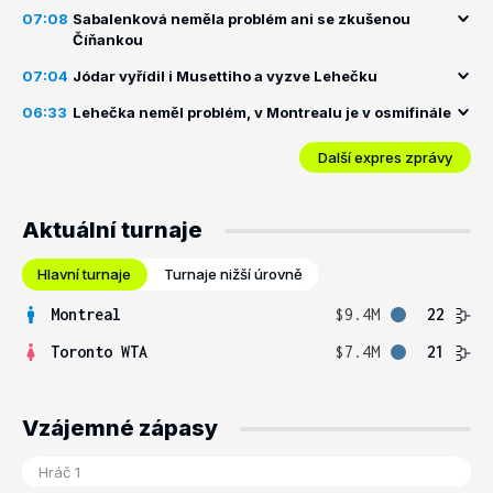
07:08
Sabalenková neměla problém ani se zkušenou
Číňankou
07:04
Jódar vyřídil i Musettiho a vyzve Lehečku
06:33
Lehečka neměl problém, v Montrealu je v osmifinále
Další expres zprávy
Aktuální turnaje
Hlavní turnaje
Turnaje nižší úrovně
Montreal
$9.4M
22
Toronto WTA
$7.4M
21
Vzájemné zápasy