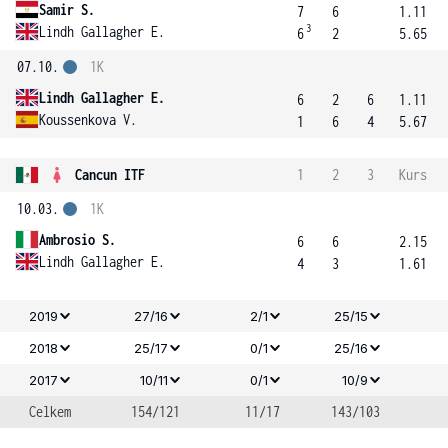
Samir S.
7
6
1.11
3
Lindh Gallagher E.
6
2
5.65
07.10.
1K
Lindh Gallagher E.
6
2
6
1.11
Koussenkova V.
1
6
4
5.67
Cancun ITF
1
2
3
Kurs
10.03.
1K
Ambrosio S.
6
6
2.15
Lindh Gallagher E.
4
3
1.61
2019
27/16
2/1
25/15
2018
25/17
0/1
25/16
2017
10/11
0/1
10/9
Celkem
154/121
11/17
143/103