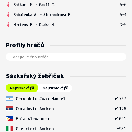
Sakkari M.
-
Gauff C.
5-6
Sabalenka A.
-
Alexandrova E.
5-4
Mertens E.
-
Osaka N.
3-5
Profily hráčů
Sázkařský žebříček
Nejziskovější
Nejztrátovější
Cerundolo Juan Manuel
+1737
Obradovic Andrea
+1126
Eala Alexandra
+1091
Guerrieri Andrea
+981