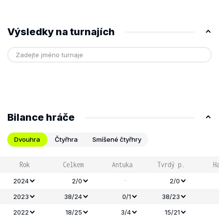
Výsledky na turnajích
Bilance hráče
Dvouhra
Čtyřhra
Smíšené čtyřhry
Rok
Celkem
Antuka
Tvrdý p.
H
-
2024
2/0
2/0
2023
38/24
0/1
38/23
2022
18/25
3/4
15/21