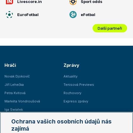
Livescore.in
Sport odds
EuroFotbal
eFotbal
Další partneři
Hráči
Zprávy
Novak Djokovič
Aktuality
Jiří Lehečka
Tenisová Previews
Petra Kvitová
Rozhovory
Markéta Vondroušová
Express zprávy
Iga Swiatek
Marie Bouzková
Ochrana vašich osobních údajů nás
Žebříčky
Kalendář turnajů
zajímá