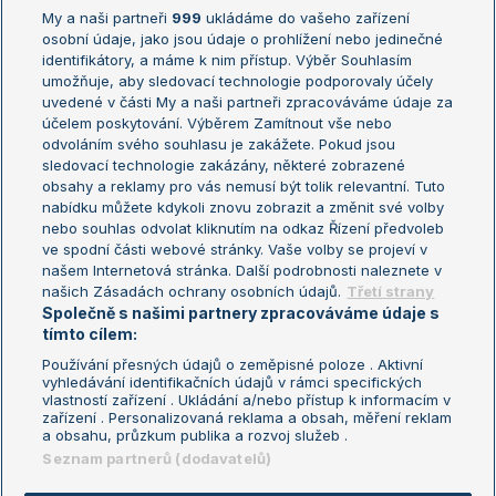
My a naši partneři
999
ukládáme do vašeho zařízení
Žebříček ATP (muži)
Australian Open
osobní údaje, jako jsou údaje o prohlížení nebo jedinečné
Žebříček WTA (ženy)
French Open
identifikátory, a máme k nim přístup. Výběr Souhlasím
umožňuje, aby sledovací technologie podporovaly účely
Sázkařský žebříček
Wimbledon
uvedené v části My a naši partneři zpracováváme údaje za
US Open
účelem poskytování. Výběrem Zamítnout vše nebo
odvoláním svého souhlasu je zakážete. Pokud jsou
Turnaj mistrů
sledovací technologie zakázány, některé zobrazené
Turnaj mistryň
obsahy a reklamy pro vás nemusí být tolik relevantní. Tuto
Aktualní trendy
nabídku můžete kdykoli znovu zobrazit a změnit své volby
nebo souhlas odvolat kliknutím na odkaz Řízení předvoleb
ve spodní části webové stránky. Vaše volby se projeví v
Fotbalové přestupy
našem Internetová stránka. Další podrobnosti naleznete v
Livesport Daily
našich Zásadách ochrany osobních údajů.
Třetí strany
Společně s našimi partnery zpracováváme údaje s
LS Prague Open
tímto cílem:
Používání přesných údajů o zeměpisné poloze . Aktivní
vyhledávání identifikačních údajů v rámci specifických
vlastností zařízení . Ukládání a/nebo přístup k informacím v
Podmínky užití
Nastavení soukromí
zařízení . Personalizovaná reklama a obsah, měření reklam
GDPR a žurnalistika
Reklama
a obsahu, průzkum publika a rozvoj služeb .
Informace o zpracování osobních
Kontakt
Seznam partnerů (dodavatelů)
údajů
Tiráž