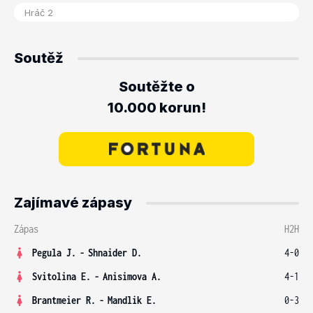
Soutěž
Soutěžte o
10.000 korun!
Zajímavé zápasy
Zápas
H2H
Pegula J.
-
Shnaider D.
4-0
Svitolina E.
-
Anisimova A.
4-1
Brantmeier R.
-
Mandlik E.
0-3