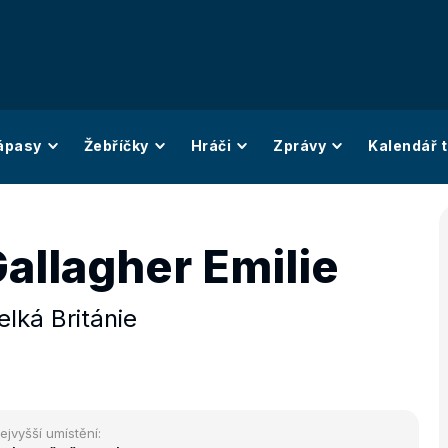
ápasy
Žebříčky
Hráči
Zprávy
Kalendář t
allagher Emilie
elká Británie
ejvyšší umístění: