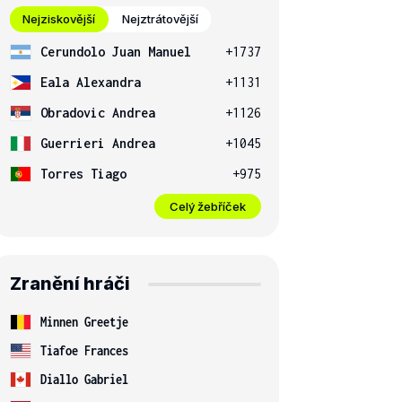
Nejziskovější
Nejztrátovější
Cerundolo Juan Manuel
+1737
Eala Alexandra
+1131
Obradovic Andrea
+1126
Guerrieri Andrea
+1045
Torres Tiago
+975
Celý žebříček
Zranění hráči
Minnen Greetje
Tiafoe Frances
Diallo Gabriel