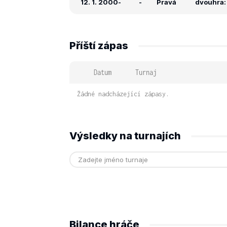
12. 1. 2000
-
-
Pravá
dvouhra: 
Příští zápas
Datum
Turnaj
Žádné nadcházející zápasy.
Výsledky na turnajích
Bilance hráče