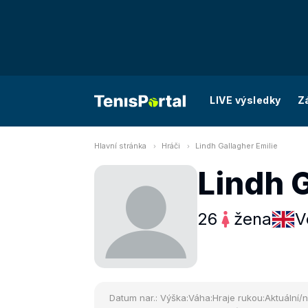
LIVE výsledky
Z
Hlavní stránka
Hráči
Lindh Gallagher Emilie
Lindh G
26
žena
V
Datum nar.:
Výška:
Váha:
Hraje rukou:
Aktuální/n