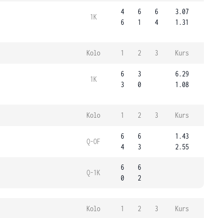
4
6
6
3.07
1K
6
1
4
1.31
Kolo
1
2
3
Kurs
6
3
6.29
1K
3
0
1.08
Kolo
1
2
3
Kurs
6
6
1.43
Q-OF
4
3
2.55
6
6
Q-1K
0
2
Kolo
1
2
3
Kurs