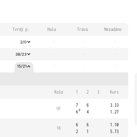
Tvrdý p.
Hala
Tráva
Nezadáno
-
-
-
2/0
-
-
-
38/23
-
-
-
15/21
Kolo
1
2
3
Kurs
7
6
3.33
OF
9
6
4
1.27
6
6
1.10
1K
2
1
5.73