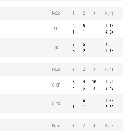
Kolo
1
2
3
Kurs
6
6
1.13
OF
1
1
4.84
7
6
4.53
1K
5
2
1.15
Kolo
1
2
3
Kurs
6
4
10
1.24
Q-OF
4
6
3
3.40
6
6
1.08
Q-2K
1
1
5.80
Kolo
1
2
3
Kurs