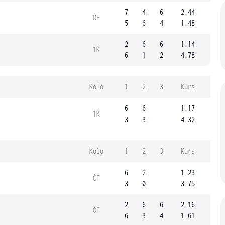
7
4
6
2.44
OF
5
6
4
1.48
2
6
6
1.14
1K
6
1
2
4.78
Kolo
1
2
3
Kurs
6
6
1.17
1K
3
3
4.32
Kolo
1
2
3
Kurs
6
2
1.23
ČF
3
0
3.75
2
6
6
2.16
OF
6
3
4
1.61