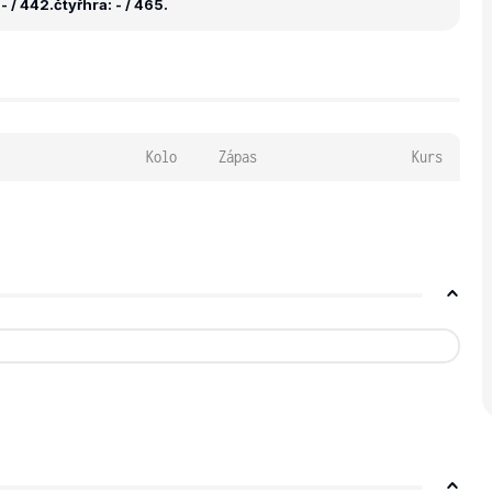
- / 442.
čtyřhra: - / 465.
Kolo
Zápas
Kurs