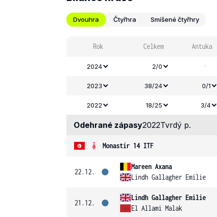
Dvouhra
Čtyřhra
Smíšené čtyřhry
Rok
Celkem
Antuka
-
2024
2/0
2023
38/24
0/1
2022
18/25
3/4
Odehrané zápasy
2022
Tvrdý p.
Monastir 14 ITF
Mareen Axana
22.12.
Lindh Gallagher Emilie
Lindh Gallagher Emilie
21.12.
El Allami Malak