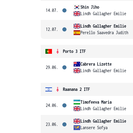
Shin Jiho
14.07.
Lindh Gallagher Emilie
Lindh Gallagher Emilie
12.07.
Perello Saavedra Judith
Porto 3 ITF
Cabrera Lizette
29.06.
Lindh Gallagher Emilie
Raanana 2 ITF
Timofeeva Maria
24.06.
Lindh Gallagher Emilie
Lindh Gallagher Emilie
23.06.
Lansere Sofya