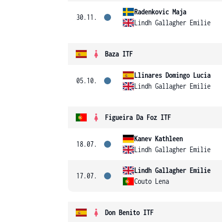
Radenkovic Maja
30.11.
Lindh Gallagher Emilie
Baza ITF
Llinares Domingo Lucia
05.10.
Lindh Gallagher Emilie
Figueira Da Foz ITF
Kanev Kathleen
18.07.
Lindh Gallagher Emilie
Lindh Gallagher Emilie
17.07.
Couto Lena
Don Benito ITF