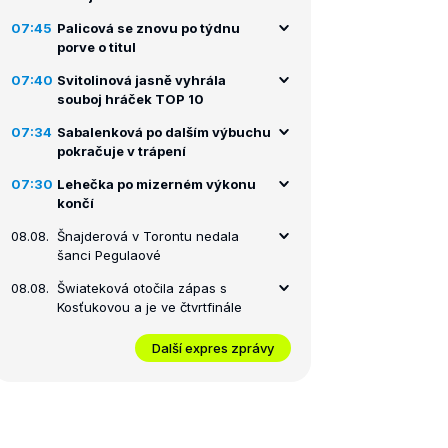
07:45
Palicová se znovu po týdnu
porve o titul
07:40
Svitolinová jasně vyhrála
souboj hráček TOP 10
07:34
Sabalenková po dalším výbuchu
pokračuje v trápení
07:30
Lehečka po mizerném výkonu
končí
08.08.
Šnajderová v Torontu nedala
šanci Pegulaové
08.08.
Šwiateková otočila zápas s
Kosťukovou a je ve čtvrtfinále
Další expres zprávy