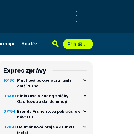
urnajů
Soutěž
Přihlášení
Expres zprávy
10:36
Muchová po operaci zrušila
další turnaj
08:00
Siniaková a Zhang zničily
Gauffovou a dál dominují
07:54
Brenda Fruhvirtová pokračuje v
návratu
07:50
Hejtmánková hraje o druhou
trofej