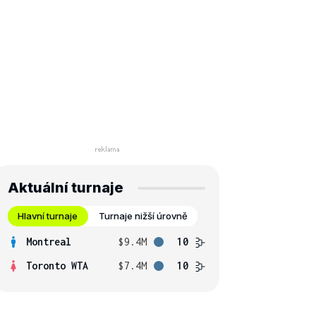
Aktuální turnaje
Hlavní turnaje
Turnaje nižší úrovně
Montreal
$9.4M
10
Toronto WTA
$7.4M
10