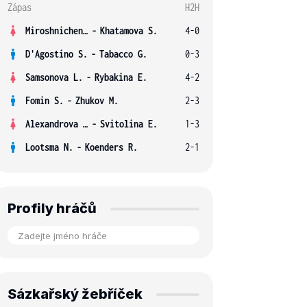
Zápas
H2H
Miroshnichenko V.
-
Khatamova S.
4-0
D'Agostino S.
-
Tabacco G.
0-3
Samsonova L.
-
Rybakina E.
4-2
Fomin S.
-
Zhukov M.
2-3
Alexandrova E.
-
Svitolina E.
1-3
Lootsma N.
-
Koenders R.
2-1
Profily hráčů
Sázkařský žebříček