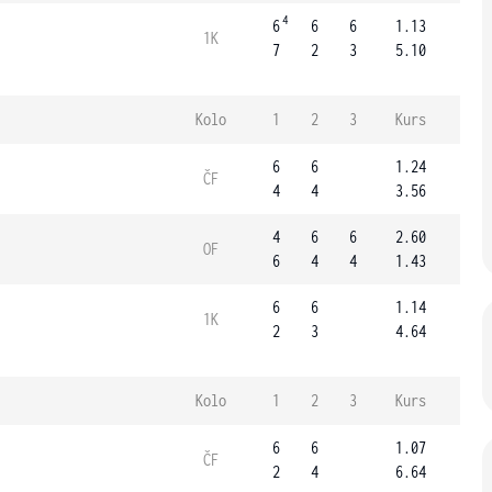
4
6
6
6
1.13
1K
7
2
3
5.10
Kolo
1
2
3
Kurs
6
6
1.24
ČF
4
4
3.56
4
6
6
2.60
OF
6
4
4
1.43
6
6
1.14
1K
2
3
4.64
Kolo
1
2
3
Kurs
6
6
1.07
ČF
2
4
6.64