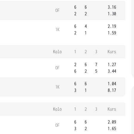
6
6
3.16
OF
2
2
1.30
6
4
2.19
1K
2
1
1.59
Kolo
1
2
3
Kurs
2
6
7
1.27
OF
6
2
5
3.44
6
6
1.04
1K
3
1
8.17
Kolo
1
2
3
Kurs
6
6
2.09
OF
3
2
1.65