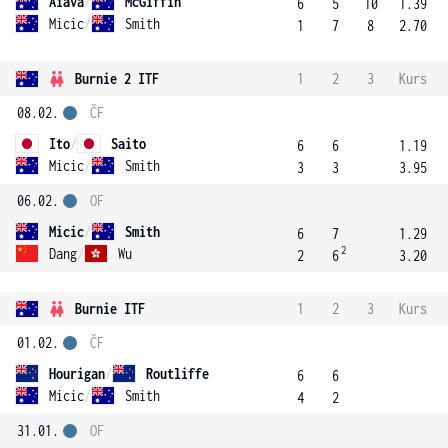
Aiava
/
McGiffin
6
5
10
1.39
Micic
/
Smith
1
7
8
2.70
Burnie 2 ITF
1
2
3
Kurs
08.02.
ČF
Ito
/
Saito
6
6
1.19
Micic
/
Smith
3
3
3.95
06.02.
OF
Micic
/
Smith
6
7
1.29
2
Dang
/
Wu
2
6
3.20
Burnie ITF
1
2
3
Kurs
01.02.
ČF
Hourigan
/
Routliffe
6
6
Micic
/
Smith
4
2
31.01.
OF