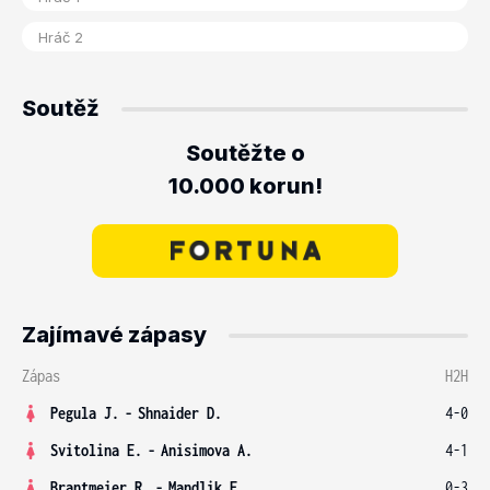
Soutěž
Soutěžte o
10.000 korun!
Zajímavé zápasy
Zápas
H2H
Pegula J.
-
Shnaider D.
4-0
Svitolina E.
-
Anisimova A.
4-1
Brantmeier R.
-
Mandlik E.
0-3