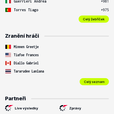
Guerrieri Andrea
+981
Torres Tiago
+975
Celý žebříček
Zranění hráči
Minnen Greetje
Tiafoe Frances
Diallo Gabriel
Tararudee Lanlana
Celý seznam
Partneři
Live výsledky
Zprávy