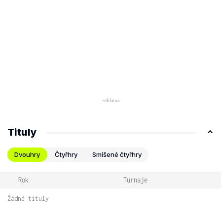
Tituly
Dvouhry
Čtyřhry
Smíšené čtyřhry
Rok
Turnaje
Žádné tituly