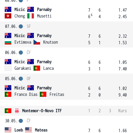
08.06.
F
Micic
/
Parnaby
7
6
1.47
6
Chong
/
Musetti
6
4
2.45
07.06.
SF
Micic
/
Parnaby
7
6
2.32
Evtimova
/
Knutson
5
1
1.53
06.06.
ČF
Micic
/
Parnaby
6
6
1.05
Garakani
/
Lanca
3
1
7.40
05.06.
OF
Micic
/
Parnaby
6
6
1.02
Franco Dias
/
Freitas
2
0
9.40
Montemor-O-Novo ITF
1
2
3
Kurs
30.05.
ČF
Loeb
/
Mateas
7
6
1.66