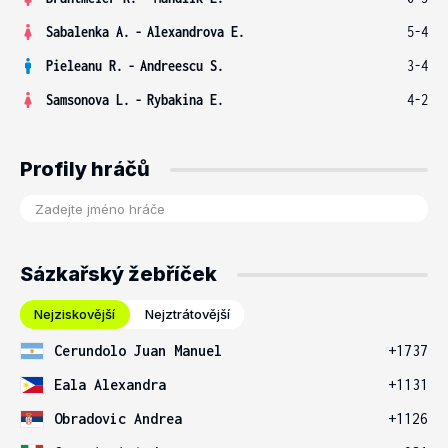
Sabalenka A.
-
Alexandrova E.
5-4
Pieleanu R.
-
Andreescu S.
3-4
Samsonova L.
-
Rybakina E.
4-2
Profily hráčů
Sázkařský žebříček
Nejziskovější
Nejztrátovější
Cerundolo Juan Manuel
+1737
Eala Alexandra
+1131
Obradovic Andrea
+1126