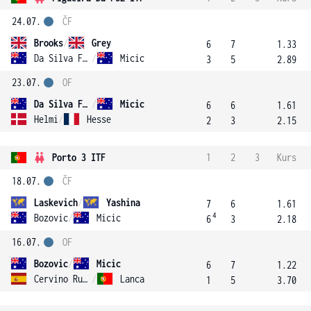
24.07.
ČF
Brooks
/
Grey
6
7
1.33
Da Silva Fick
/
Micic
3
5
2.89
23.07.
OF
Da Silva Fick
/
Micic
6
6
1.61
Helmi
/
Hesse
2
3
2.15
Porto 3 ITF
1
2
3
Kurs
18.07.
ČF
Laskevich
/
Yashina
7
6
1.61
4
Bozovic
/
Micic
6
3
2.18
16.07.
OF
Bozovic
/
Micic
6
7
1.22
Cervino Ruiz
/
Lanca
1
5
3.70