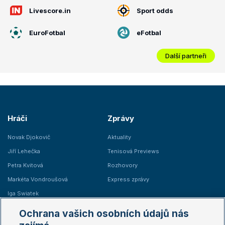
Livescore.in
Sport odds
EuroFotbal
eFotbal
Další partneři
Hráči
Zprávy
Novak Djokovič
Aktuality
Jiří Lehečka
Tenisová Previews
Petra Kvitová
Rozhovory
Markéta Vondroušová
Express zprávy
Iga Swiatek
Marie Bouzková
Ochrana vašich osobních údajů nás
Žebříčky
Kalendář turnajů