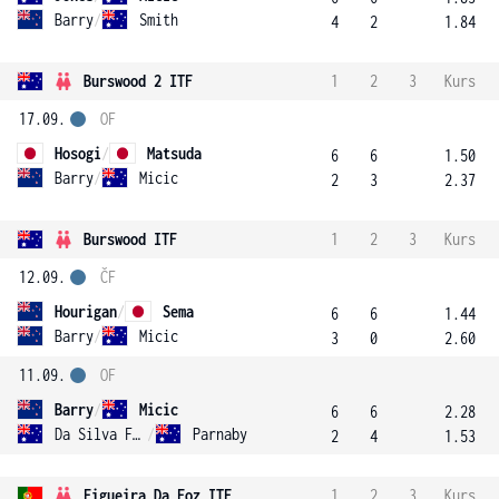
Barry
/
Smith
4
2
1.84
Burswood 2 ITF
1
2
3
Kurs
17.09.
OF
Hosogi
/
Matsuda
6
6
1.50
Barry
/
Micic
2
3
2.37
Burswood ITF
1
2
3
Kurs
12.09.
ČF
Hourigan
/
Sema
6
6
1.44
Barry
/
Micic
3
0
2.60
11.09.
OF
Barry
/
Micic
6
6
2.28
Da Silva Fick
/
Parnaby
2
4
1.53
Figueira Da Foz ITF
1
2
3
Kurs