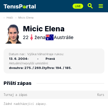
Hráči
Micic Elena
Micic Elena
22
žena
Austrálie
Datum nar.:
Výška:
Váha:
Hraje rukou:
13. 6. 2004
-
-
Pravá
Aktuální/nejvyšší umístění:
dvouhra: 275. / 269.
čtyřhra: 194. / 185.
Příští zápas
Turnaj a zápas
Kurs
Žádné nadcházející zápasy.