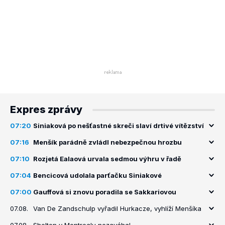
Expres zprávy
07:20
Siniaková po nešťastné skreči slaví drtivé vítězství
07:16
Menšík parádně zvládl nebezpečnou hrozbu
07:10
Rozjetá Ealaová urvala sedmou výhru v řadě
07:04
Bencicová udolala parťačku Siniakové
07:00
Gauffová si znovu poradila se Sakkariovou
07.08.
Van De Zandschulp vyřadil Hurkacze, vyhlíží Menšíka