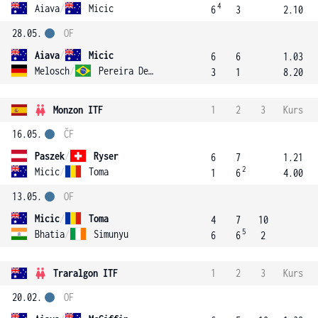
4
Aiava
/
Micic
6
3
2.10
28.05.
OF
Aiava
/
Micic
6
6
1.03
Melosch
/
Pereira De Aguiar
3
1
8.20
Monzon ITF
1
2
3
Kurs
16.05.
ČF
Paszek
/
Ryser
6
7
1.21
2
Micic
/
Toma
1
6
4.00
13.05.
OF
Micic
/
Toma
4
7
10
5
Bhatia
/
Simunyu
6
6
2
Traralgon ITF
1
2
3
Kurs
20.02.
OF