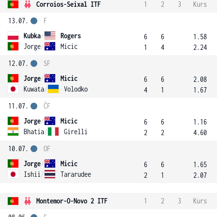
Corroios-Seixal ITF
1
2
3
Kurs
13.07.
F
Kubka
/
Rogers
6
6
1.58
Jorge
/
Micic
1
4
2.24
12.07.
SF
Jorge
/
Micic
6
6
2.08
Kuwata
/
Volodko
4
1
1.67
11.07.
ČF
Jorge
/
Micic
6
6
1.16
Bhatia
/
Girelli
2
2
4.60
10.07.
OF
Jorge
/
Micic
6
6
1.65
Ishii
/
Tararudee
2
1
2.07
Montemor-O-Novo 2 ITF
1
2
3
Kurs