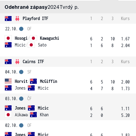
Odehrané zápasy
2024
Tvrdý p.
Playford ITF
1
2
3
Kurs
22.10.
OF
Hosogi
/
Kawaguchi
6
2
10
1.67
Micic
/
Sato
1
6
8
2.04
Cairns ITF
1
2
3
Kurs
04.10.
SF
Horvit
/
McGiffin
6
5
10
2.00
Jones
/
Micic
4
7
8
1.73
03.10.
ČF
Jones
/
Micic
6
6
1.11
Aikawa
/
Khan
2
0
5.20
02.10.
OF
Jones
/
Micic
6
6
1.83