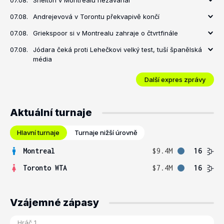
07.08.
Shelton v Montrealu nezaváhal
07.08.
Andrejevová v Torontu překvapivě končí
07.08.
Griekspoor si v Montrealu zahraje o čtvrtfinále
07.08.
Jódara čeká proti Lehečkovi velký test, tuší španělská
média
Další expres zprávy
Aktuální turnaje
Hlavní turnaje
Turnaje nižší úrovně
Montreal
$9.4M
16
Toronto WTA
$7.4M
16
Vzájemné zápasy