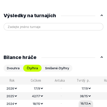
Výsledky na turnajích
Bilance hráče
Dvouhra
Čtyřhra
Smíšené čtyřhry
Rok
Celkem
Antuka
Tvrdý p.
H
-
2026
17/9
17/9
-
2025
42/17
38/15
-
16/13
2024
18/15