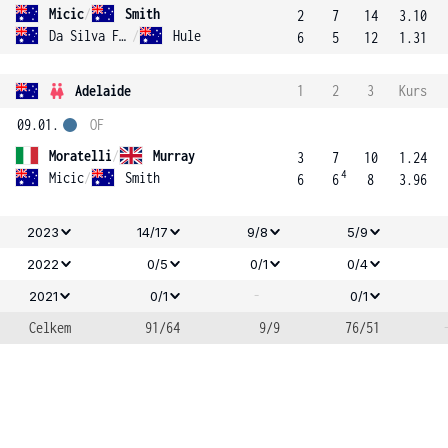
Micic
/
Smith
2
7
14
3.10
Da Silva Fick
/
Hule
6
5
12
1.31
Adelaide
1
2
3
Kurs
09.01.
OF
Moratelli
/
Murray
3
7
10
1.24
4
Micic
/
Smith
6
6
8
3.96
2023
14/17
9/8
5/9
2022
0/5
0/1
0/4
-
2021
0/1
0/1
Celkem
91/64
9/9
76/51