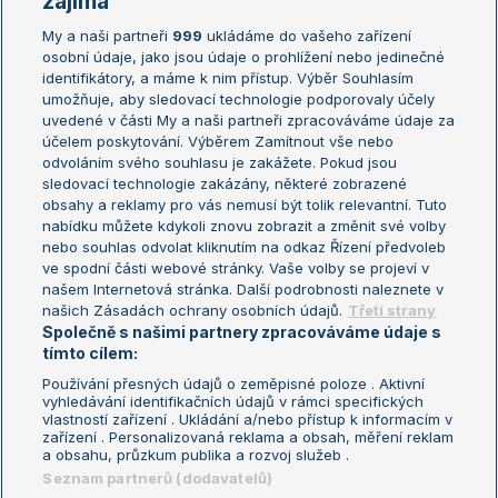
zajímá
My a naši partneři
999
ukládáme do vašeho zařízení
Žebříček ATP (muži)
Australian Open
osobní údaje, jako jsou údaje o prohlížení nebo jedinečné
Žebříček WTA (ženy)
French Open
identifikátory, a máme k nim přístup. Výběr Souhlasím
umožňuje, aby sledovací technologie podporovaly účely
Sázkařský žebříček
Wimbledon
uvedené v části My a naši partneři zpracováváme údaje za
US Open
účelem poskytování. Výběrem Zamítnout vše nebo
odvoláním svého souhlasu je zakážete. Pokud jsou
Turnaj mistrů
sledovací technologie zakázány, některé zobrazené
Turnaj mistryň
obsahy a reklamy pro vás nemusí být tolik relevantní. Tuto
Aktualní trendy
nabídku můžete kdykoli znovu zobrazit a změnit své volby
nebo souhlas odvolat kliknutím na odkaz Řízení předvoleb
ve spodní části webové stránky. Vaše volby se projeví v
Fotbalové přestupy
našem Internetová stránka. Další podrobnosti naleznete v
Livesport Daily
našich Zásadách ochrany osobních údajů.
Třetí strany
Společně s našimi partnery zpracováváme údaje s
LS Prague Open
tímto cílem:
Používání přesných údajů o zeměpisné poloze . Aktivní
vyhledávání identifikačních údajů v rámci specifických
vlastností zařízení . Ukládání a/nebo přístup k informacím v
Podmínky užití
Nastavení soukromí
zařízení . Personalizovaná reklama a obsah, měření reklam
GDPR a žurnalistika
Reklama
a obsahu, průzkum publika a rozvoj služeb .
Informace o zpracování osobních
Kontakt
Seznam partnerů (dodavatelů)
údajů