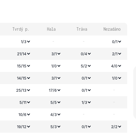
Tvrdý p.
Hala
Tráva
Nezadáno
-
-
1/3
0/1
21/14
3/1
0/4
2/1
15/15
1/0
5/2
4/0
14/15
3/1
0/1
1/0
-
25/13
17/6
0/1
-
5/11
5/5
1/3
-
-
10/6
4/3
19/12
5/3
0/1
2/2