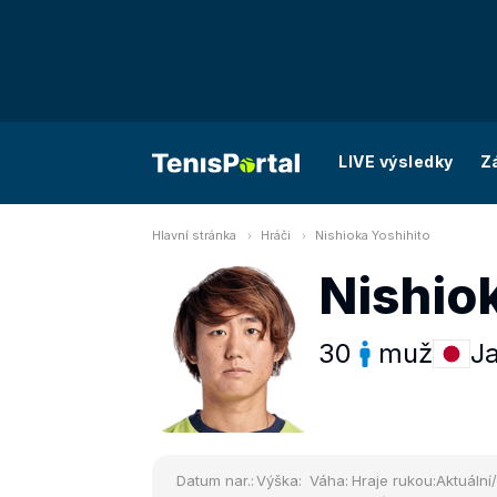
LIVE výsledky
Z
Hlavní stránka
Hráči
Nishioka Yoshihito
Nishio
30
muž
J
Datum nar.:
Výška:
Váha:
Hraje rukou:
Aktuální/