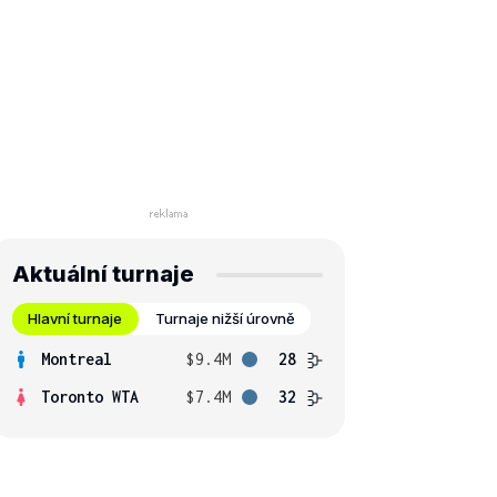
Aktuální turnaje
Hlavní turnaje
Turnaje nižší úrovně
Montreal
$9.4M
28
Toronto WTA
$7.4M
32