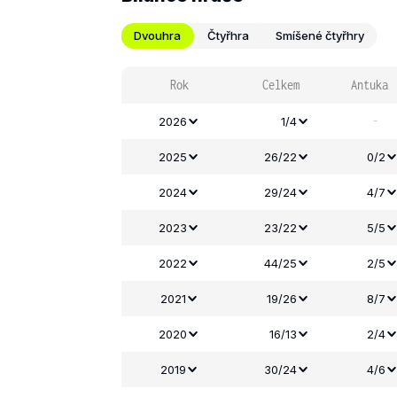
Dvouhra
Čtyřhra
Smíšené čtyřhry
Rok
Celkem
Antuka
-
2026
1/4
2025
26/22
0/2
2024
29/24
4/7
2023
23/22
5/5
2022
44/25
2/5
2021
19/26
8/7
2020
16/13
2/4
2019
30/24
4/6