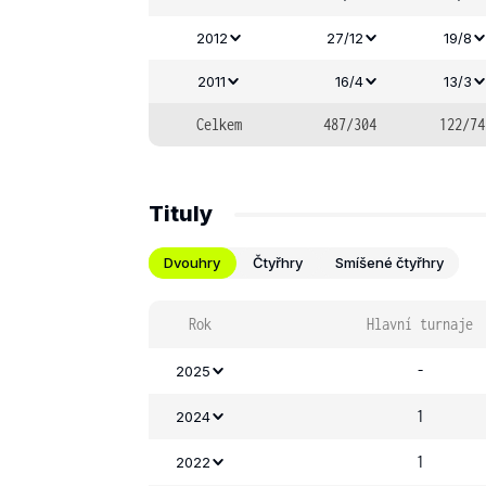
2012
27/12
19/8
2011
16/4
13/3
Celkem
487/304
122/74
Tituly
Dvouhry
Čtyřhry
Smíšené čtyřhry
Rok
Hlavní turnaje
-
2025
1
2024
1
2022