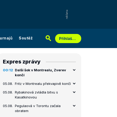
urnajů
Soutěž
Přihlášení
Expres zprávy
00:12
Další šok v Montrealu, Zverev
končí
05.08.
Fritz v Montrealu překvapivě končí
05.08.
Rybakinová zvládla bitvu s
Kasatkinovou
05.08.
Pegulaová v Torontu začala
obratem