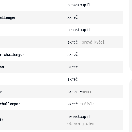
nenastoupil
allenger
skreč
nenastoupil
skreč -
pravá kyčel
r challenger
skreč
on
skreč
skreč
e
skreč -
nemoc
challenger
skreč -
třísla
nenastoupil -
ti
otrava jídlem