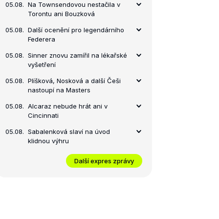
05.08.
Na Townsendovou nestačila v
Torontu ani Bouzková
05.08.
Další ocenění pro legendárního
Federera
05.08.
Sinner znovu zamířil na lékařské
vyšetření
05.08.
Plíšková, Nosková a další Češi
nastoupí na Masters
05.08.
Alcaraz nebude hrát ani v
Cincinnati
05.08.
Sabalenková slaví na úvod
klidnou výhru
Další expres zprávy