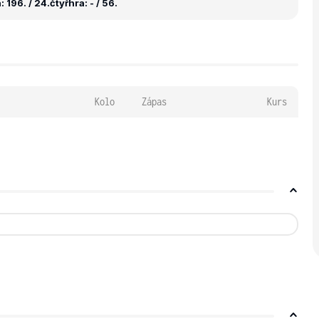
 196. / 24.
čtyřhra: - / 56.
Kolo
Zápas
Kurs