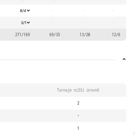
-
-
-
8/4
-
-
-
3/1
271/169
69/35
13/20
12/6
Turnaje nižší úrovně
2
-
1