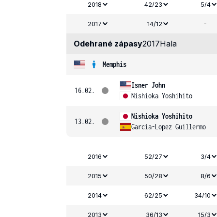
2018
42/23
5/4
-
2017
14/12
Odehrané zápasy
2017
Hala
Memphis
Isner John
16.02.
Nishioka Yoshihito
Nishioka Yoshihito
13.02.
Garcia-Lopez Guillermo
2016
52/27
3/4
2015
50/28
8/6
2014
62/25
34/10
2013
36/13
15/3