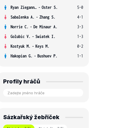
Ryan Ziegann S.
-
Oster S.
5-0
Sabalenka A.
-
Zhang S.
4-1
Norrie C.
-
De Minaur A.
3-3
Golubic V.
-
Swiatek I.
1-3
Kostyuk M.
-
Keys M.
0-2
Hakopian G.
-
Bushuev P.
1-1
Profily hráčů
Sázkařský žebříček