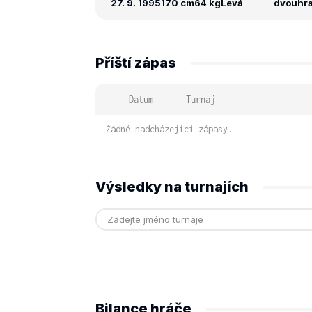
27. 9. 1995
170 cm
64 kg
Levá
dvouhra:
Příští zápas
Datum
Turnaj
Žádné nadcházející zápasy.
Výsledky na turnajích
Bilance hráče