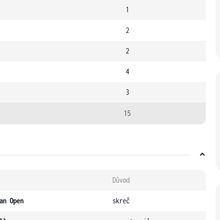
1
2
2
4
3
15
Důvod
an Open
skreč