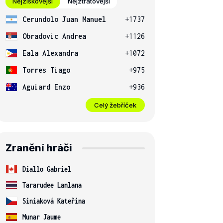
Nejziskovější
Nejztrátovější
Cerundolo Juan Manuel
+1737
Obradovic Andrea
+1126
Eala Alexandra
+1072
Torres Tiago
+975
Aguiard Enzo
+936
Celý žebříček
Zranění hráči
Diallo Gabriel
Tararudee Lanlana
Siniaková Kateřina
Munar Jaume