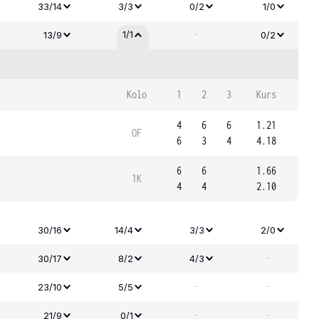
33/14
3/3
0/2
1/0
-
1/1
13/9
0/2
Kolo
1
2
3
Kurs
4
6
6
1.21
OF
6
3
4
4.18
6
6
1.66
1K
4
4
2.10
30/16
14/4
3/3
2/0
-
30/17
8/2
4/3
-
-
23/10
5/5
-
-
21/9
0/1