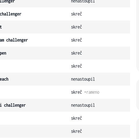
llenger
nenastoupil
challenger
skreč
t
skreč
am challenger
skreč
pen
skreč
skreč
each
nenastoupil
skreč -
rameno
i challenger
nenastoupil
skreč
skreč