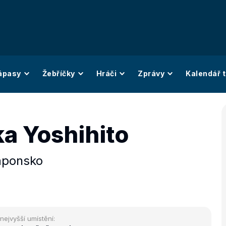
ápasy
Žebříčky
Hráči
Zprávy
Kalendář t
ka Yoshihito
aponsko
nejvyšší umístění: