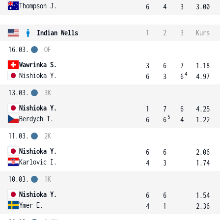
Thompson J.
6
4
3
3.00
Indian Wells
1
2
3
Kurs
16.03.
OF
Wawrinka S.
3
6
7
1.18
4
Nishioka Y.
6
3
6
4.97
13.03.
3K
Nishioka Y.
1
7
6
4.25
5
Berdych T.
6
6
4
1.22
11.03.
2K
Nishioka Y.
6
6
2.06
Karlovic I.
4
3
1.74
10.03.
1K
Nishioka Y.
6
6
1.54
Ymer E.
4
1
2.36