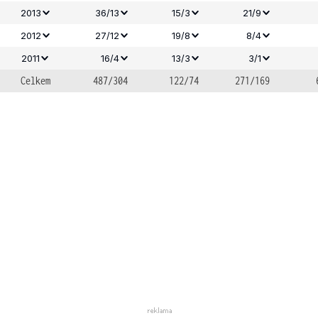
2013
36/13
15/3
21/9
2012
27/12
19/8
8/4
2011
16/4
13/3
3/1
Celkem
487/304
122/74
271/169