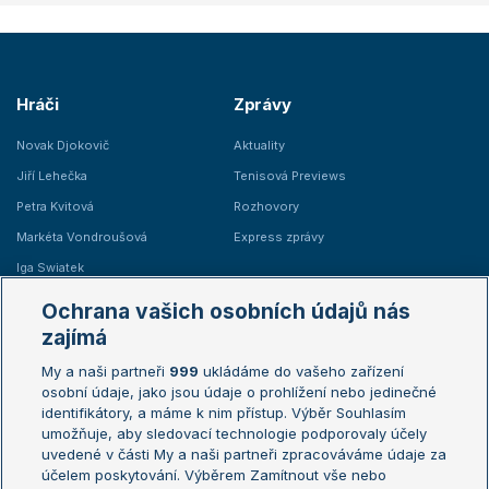
Hráči
Zprávy
Novak Djokovič
Aktuality
Jiří Lehečka
Tenisová Previews
Petra Kvitová
Rozhovory
Markéta Vondroušová
Express zprávy
Iga Swiatek
Marie Bouzková
Ochrana vašich osobních údajů nás
Žebříčky
Kalendář turnajů
zajímá
My a naši partneři
999
ukládáme do vašeho zařízení
Žebříček ATP (muži)
Australian Open
osobní údaje, jako jsou údaje o prohlížení nebo jedinečné
Žebříček WTA (ženy)
French Open
identifikátory, a máme k nim přístup. Výběr Souhlasím
umožňuje, aby sledovací technologie podporovaly účely
Sázkařský žebříček
Wimbledon
uvedené v části My a naši partneři zpracováváme údaje za
US Open
účelem poskytování. Výběrem Zamítnout vše nebo