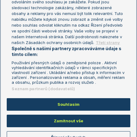
odvoláním svého souhlasu je zakážete. Pokud jsou
Turnaj mistrů
sledovací technologie zakázány, některé zobrazené
Turnaj mistryň
obsahy a reklamy pro vás nemusí být tolik relevantní. Tuto
Aktualní trendy
nabídku můžete kdykoli znovu zobrazit a změnit své volby
nebo souhlas odvolat kliknutím na odkaz Řízení předvoleb
ve spodní části webové stránky. Vaše volby se projeví v
Fotbalové přestupy
našem Internetová stránka. Další podrobnosti naleznete v
Livesport Daily
našich Zásadách ochrany osobních údajů.
Třetí strany
Společně s našimi partnery zpracováváme údaje s
LS Prague Open
tímto cílem:
Používání přesných údajů o zeměpisné poloze . Aktivní
vyhledávání identifikačních údajů v rámci specifických
vlastností zařízení . Ukládání a/nebo přístup k informacím v
Podmínky užití
Nastavení soukromí
zařízení . Personalizovaná reklama a obsah, měření reklam
GDPR a žurnalistika
Reklama
a obsahu, průzkum publika a rozvoj služeb .
Informace o zpracování osobních
Kontakt
Seznam partnerů (dodavatelů)
údajů
Tiráž
Souhlasím
Copyright © 2008-2026 TenisPortal.cz. Využíváme zpravodajství ČTK.
Zamítnout vše