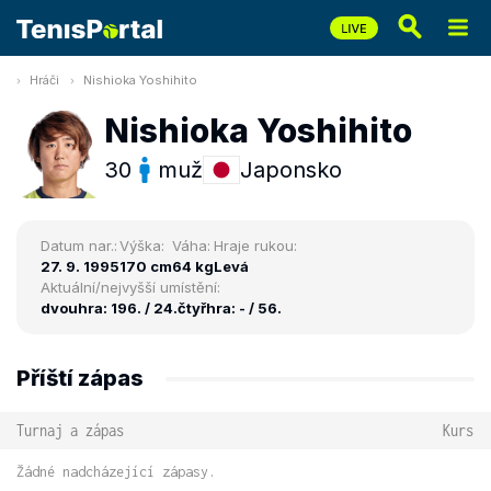
Hráči
Nishioka Yoshihito
Nishioka Yoshihito
30
muž
Japonsko
Datum nar.:
Výška:
Váha:
Hraje rukou:
27. 9. 1995
170 cm
64 kg
Levá
Aktuální/nejvyšší umístění:
dvouhra: 196. / 24.
čtyřhra: - / 56.
Příští zápas
Turnaj a zápas
Kurs
Žádné nadcházející zápasy.