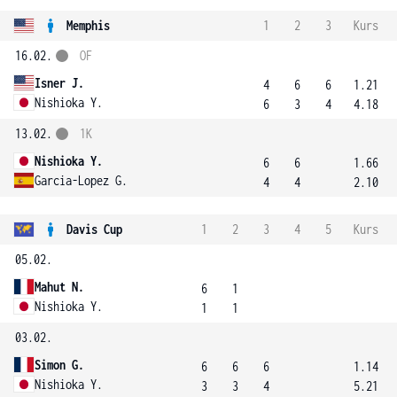
Memphis
1
2
3
Kurs
16.02.
OF
Isner J.
4
6
6
1.21
Nishioka Y.
6
3
4
4.18
13.02.
1K
Nishioka Y.
6
6
1.66
Garcia-Lopez G.
4
4
2.10
Davis Cup
1
2
3
4
5
Kurs
05.02.
Mahut N.
6
1
Nishioka Y.
1
1
03.02.
Simon G.
6
6
6
1.14
Nishioka Y.
3
3
4
5.21