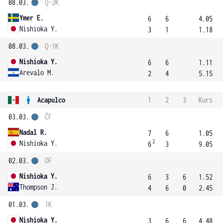
08.03.
Q-2K
Ymer E.
6
6
4.05
Nishioka Y.
3
1
1.18
08.03.
Q-1K
Nishioka Y.
6
6
1.11
Arevalo M.
2
4
5.15
Acapulco
1
2
3
Kurs
03.03.
ČF
Nadal R.
7
6
1.05
2
Nishioka Y.
6
3
9.05
02.03.
OF
Nishioka Y.
6
3
6
1.52
Thompson J.
4
6
0
2.45
01.03.
1K
Nishioka Y.
3
6
6
4.48