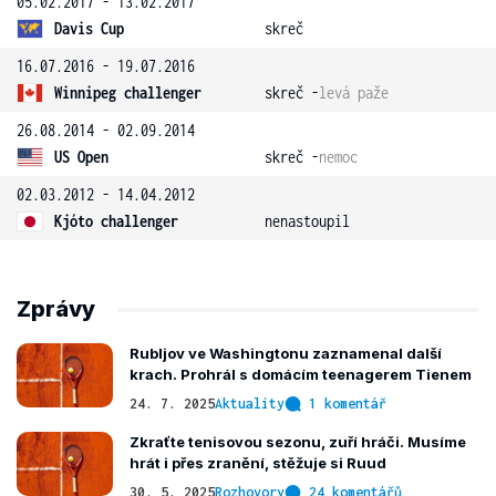
05.02.2017 - 13.02.2017
Davis Cup
skreč
16.07.2016 - 19.07.2016
Winnipeg challenger
skreč -
levá paže
26.08.2014 - 02.09.2014
US Open
skreč -
nemoc
02.03.2012 - 14.04.2012
Kjóto challenger
nenastoupil
Zprávy
Rubljov ve Washingtonu zaznamenal další
krach. Prohrál s domácím teenagerem Tienem
24. 7. 2025
Aktuality
1 komentář
Zkraťte tenisovou sezonu, zuří hráči. Musíme
hrát i přes zranění, stěžuje si Ruud
30. 5. 2025
Rozhovory
24 komentářů