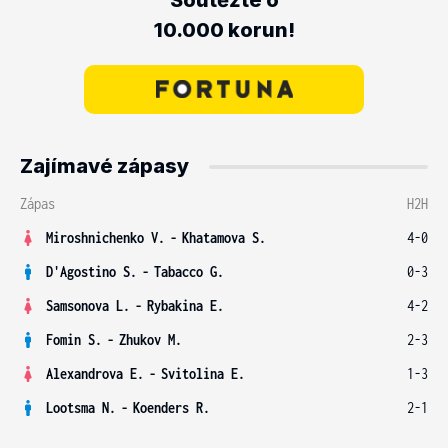
Soutěžte o
10.000 korun!
Zajímavé zápasy
Zápas
H2H
Miroshnichenko V.
-
Khatamova S.
4-0
D'Agostino S.
-
Tabacco G.
0-3
Samsonova L.
-
Rybakina E.
4-2
Fomin S.
-
Zhukov M.
2-3
Alexandrova E.
-
Svitolina E.
1-3
Lootsma N.
-
Koenders R.
2-1