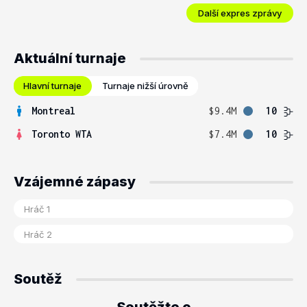
Další expres zprávy
Aktuální turnaje
Hlavní turnaje
Turnaje nižší úrovně
Montreal
$9.4M
10
Toronto WTA
$7.4M
10
Vzájemné zápasy
Soutěž