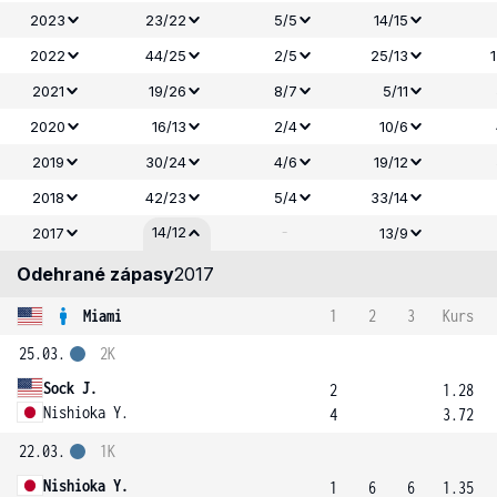
2023
23/22
5/5
14/15
2022
44/25
2/5
25/13
2021
19/26
8/7
5/11
2020
16/13
2/4
10/6
2019
30/24
4/6
19/12
2018
42/23
5/4
33/14
-
14/12
2017
13/9
Odehrané zápasy
2017
Miami
1
2
3
Kurs
25.03.
2K
Sock J.
2
1.28
Nishioka Y.
4
3.72
22.03.
1K
Nishioka Y.
1
6
6
1.35