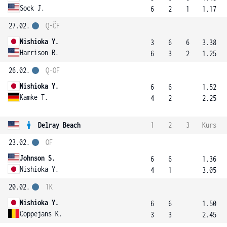
Sock J.
6
2
1
1.17
27.02.
Q-ČF
Nishioka Y.
3
6
6
3.38
Harrison R.
6
3
2
1.25
26.02.
Q-OF
Nishioka Y.
6
6
1.52
Kamke T.
4
2
2.25
Delray Beach
1
2
3
Kurs
23.02.
OF
Johnson S.
6
6
1.36
Nishioka Y.
4
1
3.05
20.02.
1K
Nishioka Y.
6
6
1.50
Coppejans K.
3
3
2.45