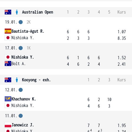
Australian Open
1
2
3
4
5
Kurs
19.01.
2K
Bautista-Agut R.
6
6
6
1.07
Nishioka Y.
2
3
3
8.35
17.01.
1K
Nishioka Y.
6
1
6
6
1.52
Bolt A.
4
6
2
4
2.41
Kooyong - exh.
1
2
3
Kurs
12.01.
Khachanov K.
6
2
10
Nishioka Y.
4
6
3
11.01.
Janowicz J.
7
7
1.95
4
3
Nishioka Y.
6
6
1.74