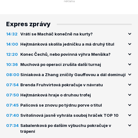
Expres zprávy
14:32
Vrátí se Macháč konečně na kurty?
14:00
Hejtmánková skolila jedničku a má druhý titul
12:20
Konec Čechů, nebo povinná výhra Menšíka?
10:36
Muchová po operaci zrušila další turnaj
08:00
Siniaková a Zhang zničily Gauffovou a dál dominují
07:54
Brenda Fruhvirtová pokračuje v návratu
07:50
Hejtmánková hraje o druhou trofej
07:45
Palicová se znovu po týdnu porve o titul
07:40
Svitolinová jasně vyhrála souboj hráček TOP 10
07:34
Sabalenková po dalším výbuchu pokračuje v
trápení