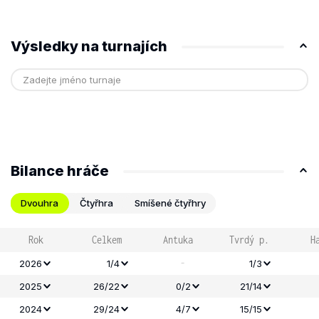
Výsledky na turnajích
Bilance hráče
Dvouhra
Čtyřhra
Smíšené čtyřhry
Rok
Celkem
Antuka
Tvrdý p.
H
-
2026
1/4
1/3
2025
26/22
0/2
21/14
2024
29/24
4/7
15/15