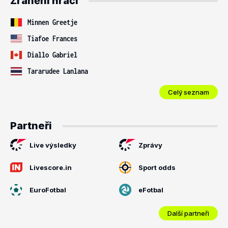
Zranění hráči
Minnen Greetje
Tiafoe Frances
Diallo Gabriel
Tararudee Lanlana
Celý seznam
Partneři
Live výsledky
Zprávy
Livescore.in
Sport odds
EuroFotbal
eFotbal
Další partneři