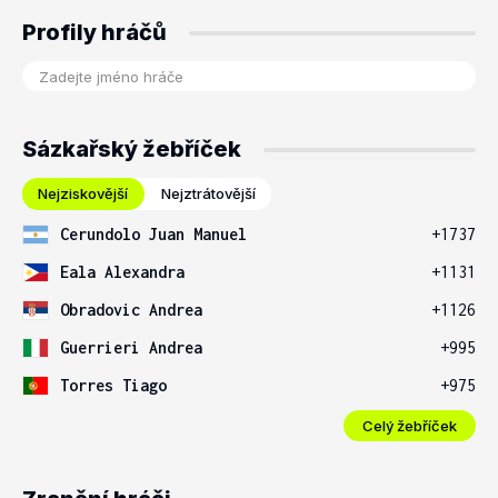
Profily hráčů
Sázkařský žebříček
Nejziskovější
Nejztrátovější
Cerundolo Juan Manuel
+1737
Eala Alexandra
+1131
Obradovic Andrea
+1126
Guerrieri Andrea
+995
Torres Tiago
+975
Celý žebříček