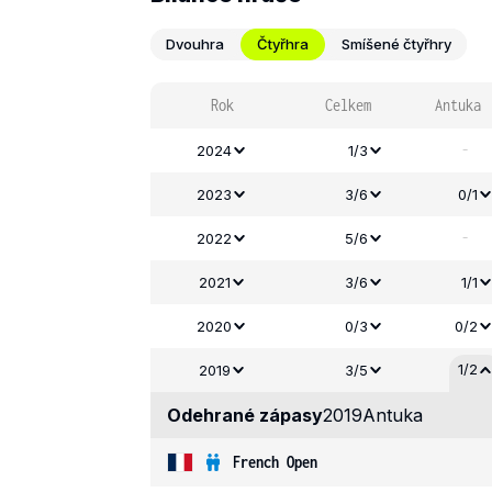
Dvouhra
Čtyřhra
Smíšené čtyřhry
Rok
Celkem
Antuka
-
2024
1/3
2023
3/6
0/1
-
2022
5/6
2021
3/6
1/1
2020
0/3
0/2
1/2
2019
3/5
Odehrané zápasy
2019
Antuka
French Open