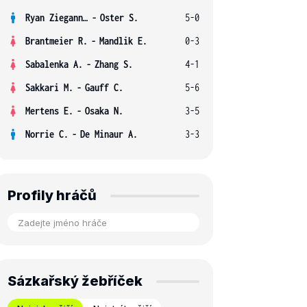
Ryan Ziegann S.
-
Oster S.
5-0
Brantmeier R.
-
Mandlik E.
0-3
Sabalenka A.
-
Zhang S.
4-1
Sakkari M.
-
Gauff C.
5-6
Mertens E.
-
Osaka N.
3-5
Norrie C.
-
De Minaur A.
3-3
Profily hráčů
Sázkařský žebříček