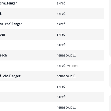
challenger
skreč
t
skreč
am challenger
skreč
pen
skreč
skreč
each
nenastoupil
skreč -
rameno
i challenger
nenastoupil
skreč
skreč
nenastoupil