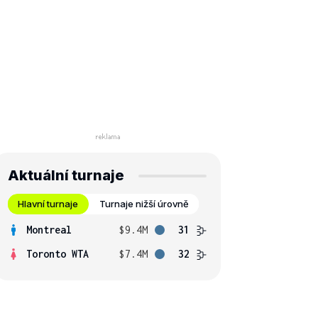
Aktuální turnaje
Hlavní turnaje
Turnaje nižší úrovně
Montreal
$9.4M
31
Toronto WTA
$7.4M
32