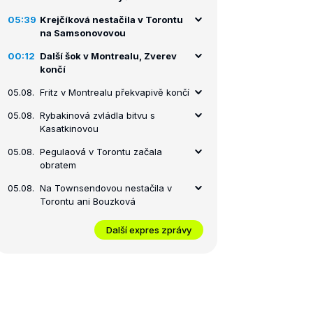
05:39
Krejčíková nestačila v Torontu
na Samsonovovou
00:12
Další šok v Montrealu, Zverev
končí
05.08.
Fritz v Montrealu překvapivě končí
05.08.
Rybakinová zvládla bitvu s
Kasatkinovou
05.08.
Pegulaová v Torontu začala
obratem
05.08.
Na Townsendovou nestačila v
Torontu ani Bouzková
Další expres zprávy