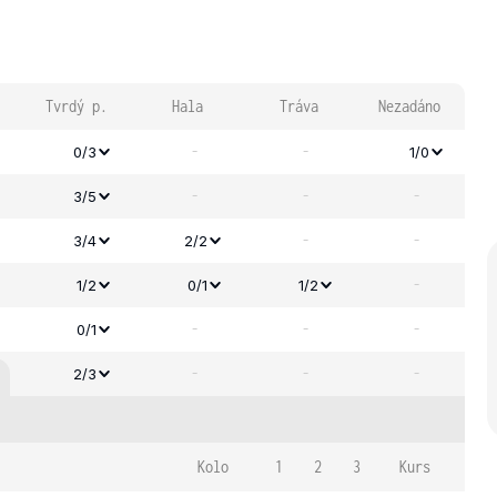
Tvrdý p.
Hala
Tráva
Nezadáno
-
-
0/3
1/0
-
-
-
3/5
-
-
3/4
2/2
-
1/2
0/1
1/2
-
-
-
0/1
-
-
-
2/3
Kolo
1
2
3
Kurs