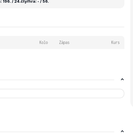
 196. / 24.
čtyřhra: - / 56.
Kolo
Zápas
Kurs