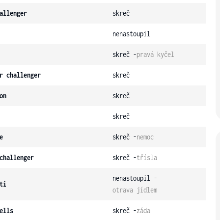
allenger
skreč
nenastoupil
skreč -
pravá kyčel
r challenger
skreč
on
skreč
skreč
e
skreč -
nemoc
challenger
skreč -
třísla
nenastoupil -
ti
otrava jídlem
ells
skreč -
záda