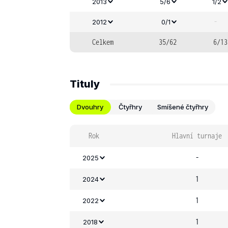
2013
5/6
1/2
-
2012
0/1
Celkem
35/62
6/13
Tituly
Dvouhry
Čtyřhry
Smíšené čtyřhry
Rok
Hlavní turnaje
-
2025
1
2024
1
2022
1
2018