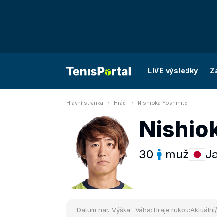
LIVE výsledky
Z
Hlavní stránka
Hráči
Nishioka Yoshihito
Nishio
30
muž
J
Datum nar.:
Výška:
Váha:
Hraje rukou:
Aktuální/