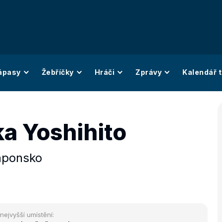
ápasy
Žebříčky
Hráči
Zprávy
Kalendář t
ka Yoshihito
aponsko
nejvyšší umístění: