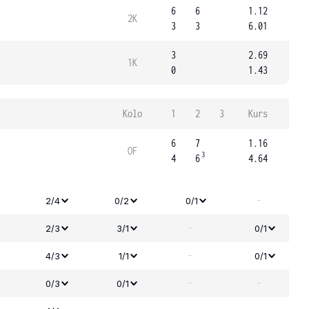
6
6
1.12
2K
3
3
6.01
3
2.69
1K
0
1.43
Kolo
1
2
3
Kurs
6
7
1.16
OF
3
4
6
4.64
-
2/4
0/2
0/1
-
2/3
3/1
0/1
-
4/3
1/1
0/1
-
-
0/3
0/1