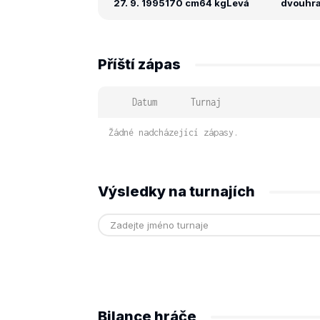
27. 9. 1995
170 cm
64 kg
Levá
dvouhra:
Příští zápas
Datum
Turnaj
Žádné nadcházející zápasy.
Výsledky na turnajích
Bilance hráče