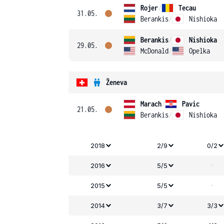
Rojer
/
Tecau
31.05.
Berankis
/
Nishioka
Berankis
/
Nishioka
29.05.
McDonald
/
Opelka
Ženeva
Marach
/
Pavic
21.05.
Berankis
/
Nishioka
2018
2/9
0/2
-
2016
5/5
-
2015
5/5
2014
3/7
3/3