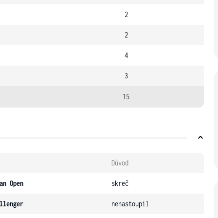
2
2
4
3
15
Důvod
an Open
skreč
llenger
nenastoupil