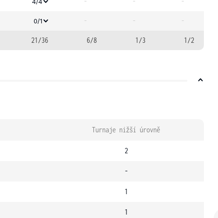
-
-
-
4/4
-
-
-
0/1
21/36
6/8
1/3
1/2
Turnaje nižší úrovně
2
-
1
1