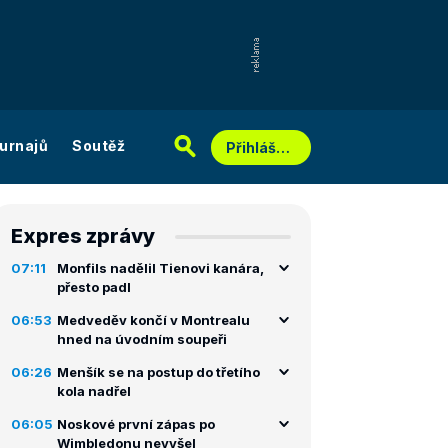
urnajů
Soutěž
Přihlášení
Expres zprávy
07:11
Monfils nadělil Tienovi kanára,
přesto padl
06:53
Medveděv končí v Montrealu
hned na úvodním soupeři
06:26
Menšík se na postup do třetího
kola nadřel
06:05
Noskové první zápas po
Wimbledonu nevyšel