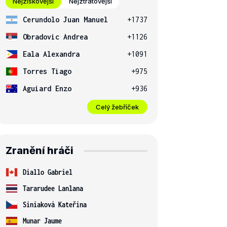
Nejziskovější
Nejztrátovější
Cerundolo Juan Manuel
+1737
Obradovic Andrea
+1126
Eala Alexandra
+1091
Torres Tiago
+975
Aguiard Enzo
+936
Celý žebříček
Zranění hráči
Diallo Gabriel
Tararudee Lanlana
Siniaková Kateřina
Munar Jaume