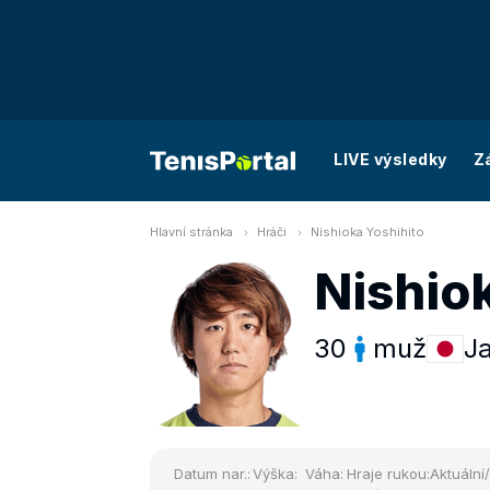
LIVE výsledky
Z
Hlavní stránka
Hráči
Nishioka Yoshihito
Nishio
30
muž
J
Datum nar.:
Výška:
Váha:
Hraje rukou:
Aktuální/