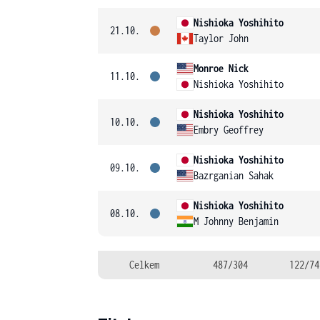
Nishioka Yoshihito
21.10.
Taylor John
Monroe Nick
11.10.
Nishioka Yoshihito
Nishioka Yoshihito
10.10.
Embry Geoffrey
Nishioka Yoshihito
09.10.
Bazrganian Sahak
Nishioka Yoshihito
08.10.
M Johnny Benjamin
Celkem
487/304
122/74