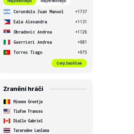
Nejziskovější
Nejztrátovější
Cerundolo Juan Manuel
+1737
Eala Alexandra
+1131
Obradovic Andrea
+1126
Guerrieri Andrea
+981
Torres Tiago
+975
Celý žebříček
Zranění hráči
Minnen Greetje
Tiafoe Frances
Diallo Gabriel
Tararudee Lanlana