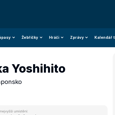
ápasy
Žebříčky
Hráči
Zprávy
Kalendář t
ka Yoshihito
aponsko
nejvyšší umístění: