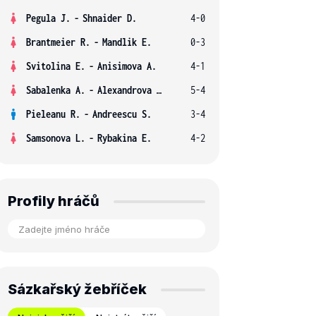
Pegula J.
-
Shnaider D.
4-0
Brantmeier R.
-
Mandlik E.
0-3
Svitolina E.
-
Anisimova A.
4-1
Sabalenka A.
-
Alexandrova E.
5-4
Pieleanu R.
-
Andreescu S.
3-4
Samsonova L.
-
Rybakina E.
4-2
Profily hráčů
Sázkařský žebříček