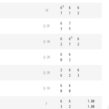
5
6
6
6
1K
7
1
2
6
7
Q-OF
3
5
5
6
6
6
Q-3K
2
7
2
6
6
Q-2K
0
2
2
6
6
Q-2K
6
2
3
6
6
Q-1K
0
0
6
6
1.80
F
3
2
1.80