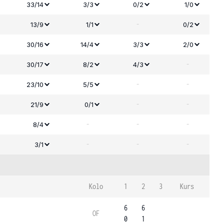
33/14
3/3
0/2
1/0
-
13/9
1/1
0/2
30/16
14/4
3/3
2/0
-
30/17
8/2
4/3
-
-
23/10
5/5
-
-
21/9
0/1
-
-
-
8/4
-
-
-
3/1
Kolo
1
2
3
Kurs
6
6
OF
0
1