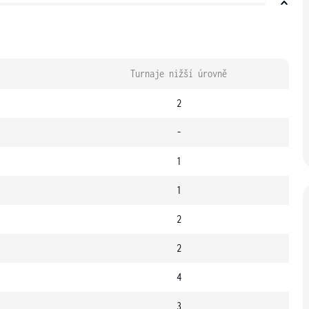
Turnaje nižší úrovně
2
-
1
1
2
2
4
3