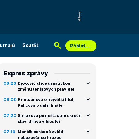
urnajů
Soutěž
Přihlášení
Expres zprávy
09:26
Djokovič chce drastickou
změnu tenisových pravidel
09:00
Knutsonová o největší titul,
Palicová o další finále
07:20
Siniaková po nešťastné skreči
slaví drtivé vítězství
07:16
Menšík parádně zvládl
nebezpečnou hrozbu