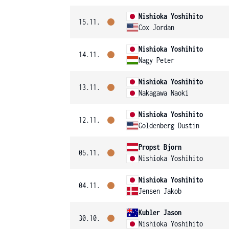
Nishioka Yoshihito
15.11.
Cox Jordan
Nishioka Yoshihito
14.11.
Nagy Peter
Nishioka Yoshihito
13.11.
Nakagawa Naoki
Nishioka Yoshihito
12.11.
Goldenberg Dustin
Propst Bjorn
05.11.
Nishioka Yoshihito
Nishioka Yoshihito
04.11.
Jensen Jakob
Kubler Jason
30.10.
Nishioka Yoshihito