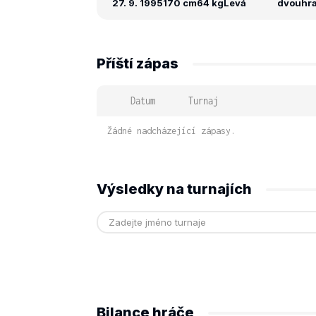
27. 9. 1995
170 cm
64 kg
Levá
dvouhra:
Příští zápas
Datum
Turnaj
Žádné nadcházející zápasy.
Výsledky na turnajích
Bilance hráče