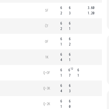
6
6
3.60
SF
2
3
1.20
6
6
ČF
2
1
6
6
OF
1
2
6
6
1K
4
1
12
6
6
6
Q-OF
1
7
1
6
6
Q-3K
4
3
6
6
Q-2K
1
0