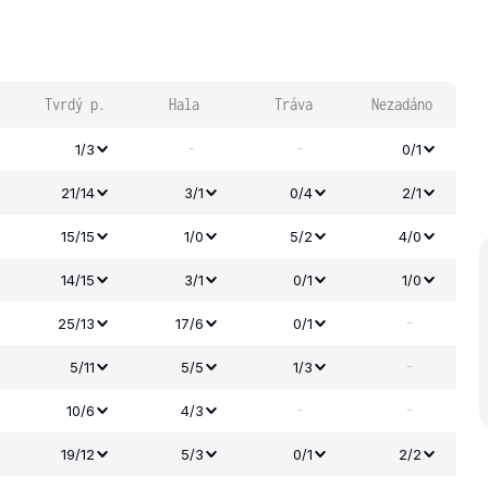
Tvrdý p.
Hala
Tráva
Nezadáno
-
-
1/3
0/1
21/14
3/1
0/4
2/1
15/15
1/0
5/2
4/0
14/15
3/1
0/1
1/0
-
25/13
17/6
0/1
-
5/11
5/5
1/3
-
-
10/6
4/3
19/12
5/3
0/1
2/2