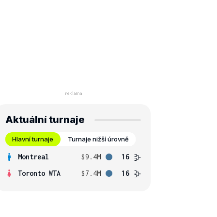
Aktuální turnaje
Hlavní turnaje
Turnaje nižší úrovně
Montreal
$9.4M
16
Toronto WTA
$7.4M
16