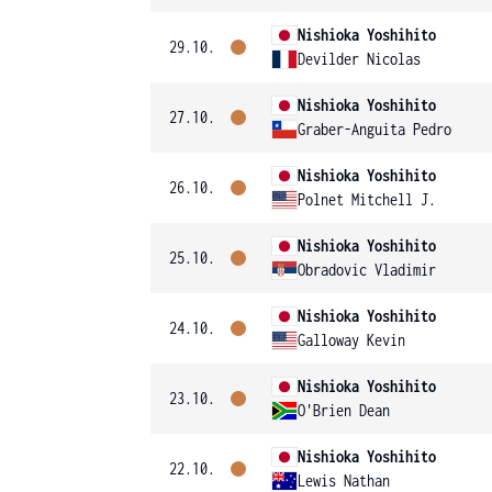
Nishioka Yoshihito
29.10.
Devilder Nicolas
Nishioka Yoshihito
27.10.
Graber-Anguita Pedro
Nishioka Yoshihito
26.10.
Polnet Mitchell J.
Nishioka Yoshihito
25.10.
Obradovic Vladimir
Nishioka Yoshihito
24.10.
Galloway Kevin
Nishioka Yoshihito
23.10.
O'Brien Dean
Nishioka Yoshihito
22.10.
Lewis Nathan