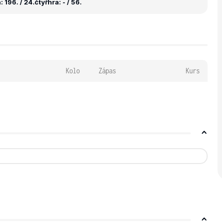
 196. / 24.
čtyřhra: - / 56.
Kolo
Zápas
Kurs