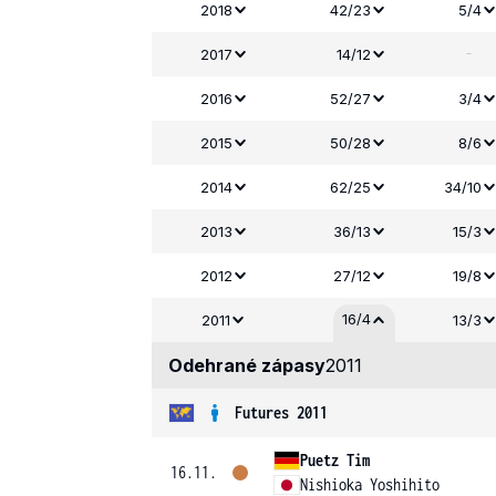
2018
42/23
5/4
-
2017
14/12
2016
52/27
3/4
2015
50/28
8/6
2014
62/25
34/10
2013
36/13
15/3
2012
27/12
19/8
16/4
2011
13/3
Odehrané zápasy
2011
Futures 2011
Puetz Tim
16.11.
Nishioka Yoshihito