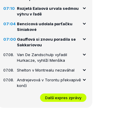
07:10
Rozjetá Ealaová urvala sedmou
výhru v řadě
07:04
Bencicová udolala parťačku
Siniakové
07:00
Gauffová si znovu poradila se
Sakkariovou
07.08.
Van De Zandschulp vyřadil
Hurkacze, vyhlíží Menšíka
07.08.
Shelton v Montrealu nezaváhal
07.08.
Andrejevová v Torontu překvapivě
končí
Další expres zprávy