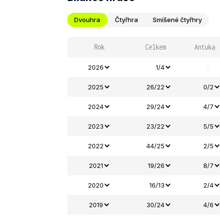
Dvouhra
Čtyřhra
Smíšené čtyřhry
Rok
Celkem
Antuka
-
2026
1/4
2025
26/22
0/2
2024
29/24
4/7
2023
23/22
5/5
2022
44/25
2/5
2021
19/26
8/7
2020
16/13
2/4
2019
30/24
4/6