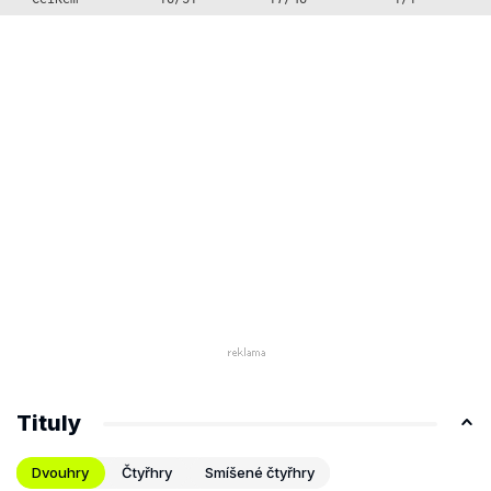
Tituly
Dvouhry
Čtyřhry
Smíšené čtyřhry