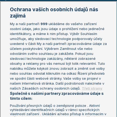
Marie Bouzková
Ochrana vašich osobních údajů nás
Žebříčky
Kalendář turnajů
zajímá
My a naši partneři
999
ukládáme do vašeho zařízení
Žebříček ATP (muži)
Australian Open
osobní údaje, jako jsou údaje o prohlížení nebo jedinečné
Žebříček WTA (ženy)
French Open
identifikátory, a máme k nim přístup. Výběr Souhlasím
umožňuje, aby sledovací technologie podporovaly účely
Sázkařský žebříček
Wimbledon
uvedené v části My a naši partneři zpracováváme údaje za
US Open
účelem poskytování. Výběrem Zamítnout vše nebo
odvoláním svého souhlasu je zakážete. Pokud jsou
Turnaj mistrů
sledovací technologie zakázány, některé zobrazené
Turnaj mistryň
obsahy a reklamy pro vás nemusí být tolik relevantní. Tuto
Aktualní trendy
nabídku můžete kdykoli znovu zobrazit a změnit své volby
nebo souhlas odvolat kliknutím na odkaz Řízení předvoleb
ve spodní části webové stránky. Vaše volby se projeví v
Fotbalové přestupy
našem Internetová stránka. Další podrobnosti naleznete v
Livesport Daily
našich Zásadách ochrany osobních údajů.
Třetí strany
Společně s našimi partnery zpracováváme údaje s
LS Prague Open
tímto cílem:
Používání přesných údajů o zeměpisné poloze . Aktivní
vyhledávání identifikačních údajů v rámci specifických
vlastností zařízení . Ukládání a/nebo přístup k informacím v
Podmínky užití
Nastavení soukromí