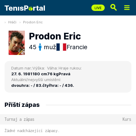
Hráči
Prodon Eric
Prodon Eric
45
muž
Francie
Datum nar.:
Výška:
Váha:
Hraje rukou:
27. 6. 1981
180 cm
76 kg
Pravá
Aktuální/nejvyšší umístění:
dvouhra: - / 83.
čtyřhra: - / 436.
Příští zápas
Turnaj a zápas
Kurs
Žádné nadcházející zápasy.