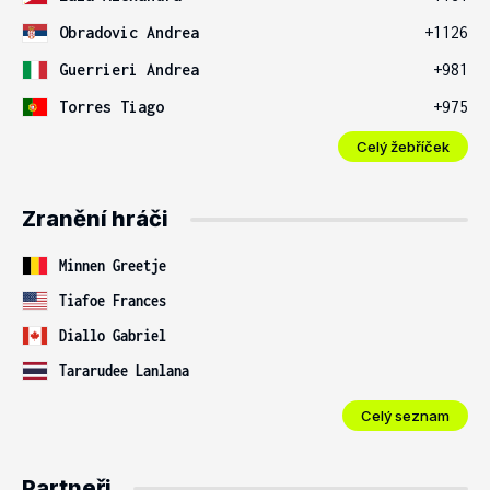
Obradovic Andrea
+1126
Guerrieri Andrea
+981
Torres Tiago
+975
Celý žebříček
Zranění hráči
Minnen Greetje
Tiafoe Frances
Diallo Gabriel
Tararudee Lanlana
Celý seznam
Partneři