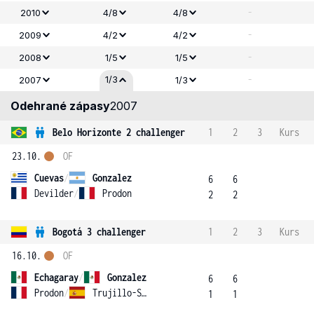
-
2010
4/8
4/8
-
2009
4/2
4/2
-
2008
1/5
1/5
-
1/3
2007
1/3
Odehrané zápasy
2007
Belo Horizonte 2 challenger
1
2
3
Kurs
23.10.
OF
Cuevas
/
Gonzalez
6
6
Devilder
/
Prodon
2
2
Bogotá 3 challenger
1
2
3
Kurs
16.10.
OF
Echagaray
/
Gonzalez
6
6
Prodon
/
Trujillo-Soler
1
1