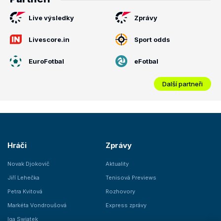
Live výsledky
Zprávy
Livescore.in
Sport odds
EuroFotbal
eFotbal
Další partneři
Hráči
Zprávy
Novak Djokovič
Aktuality
Jiří Lehečka
Tenisová Previews
Petra Kvitová
Rozhovory
Markéta Vondroušová
Express zprávy
Iga Swiatek