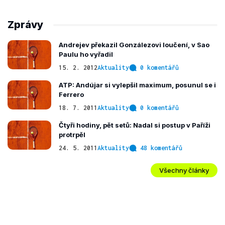
Zprávy
Andrejev překazil Gonzálezovi loučení, v Sao
Paulu ho vyřadil
15. 2. 2012
Aktuality
0 komentářů
ATP: Andújar si vylepšil maximum, posunul se i
Ferrero
18. 7. 2011
Aktuality
0 komentářů
Čtyři hodiny, pět setů: Nadal si postup v Paříži
protrpěl
24. 5. 2011
Aktuality
48 komentářů
Všechny články