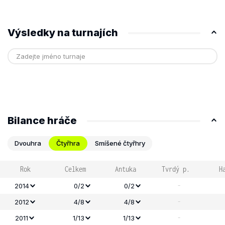
Výsledky na turnajích
Bilance hráče
Dvouhra
Čtyřhra
Smíšené čtyřhry
Rok
Celkem
Antuka
Tvrdý p.
H
-
2014
0/2
0/2
-
2012
4/8
4/8
-
2011
1/13
1/13