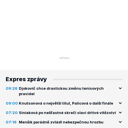
Expres zprávy
09:26
Djokovič chce drastickou změnu tenisových
pravidel
09:00
Knutsonová o největší titul, Palicová o další finále
07:20
Siniaková po nešťastné skreči slaví drtivé vítězství
07:16
Menšík parádně zvládl nebezpečnou hrozbu