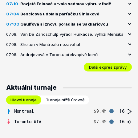
07:10
Rozjetá Ealaová urvala sedmou výhru v řadě
07:04
Bencicová udolala parťačku Siniakové
07:00
Gauffová si znovu poradila se Sakkariovou
07.08.
Van De Zandschulp vyřadil Hurkacze, vyhlíží Menšíka
07.08.
Shelton v Montrealu nezaváhal
07.08.
Andrejevová v Torontu překvapivě končí
Další expres zprávy
Aktuální turnaje
Hlavní turnaje
Turnaje nižší úrovně
Montreal
$9.4M
16
Toronto WTA
$7.4M
16