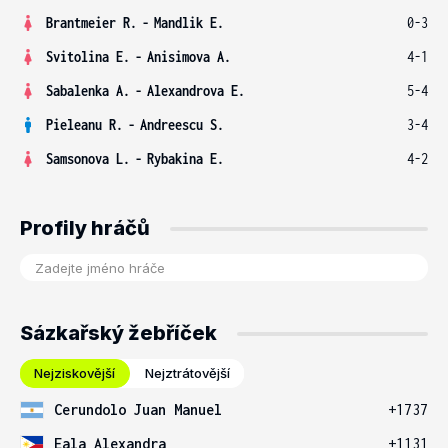
Brantmeier R.
-
Mandlik E.
0-3
Svitolina E.
-
Anisimova A.
4-1
Sabalenka A.
-
Alexandrova E.
5-4
Pieleanu R.
-
Andreescu S.
3-4
Samsonova L.
-
Rybakina E.
4-2
Profily hráčů
Sázkařský žebříček
Nejziskovější
Nejztrátovější
Cerundolo Juan Manuel
+1737
Eala Alexandra
+1131