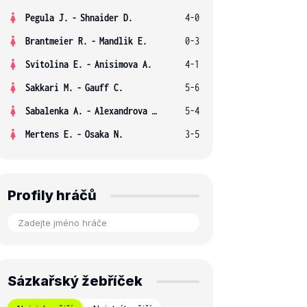
Pegula J.
-
Shnaider D.
4-0
Brantmeier R.
-
Mandlik E.
0-3
Svitolina E.
-
Anisimova A.
4-1
Sakkari M.
-
Gauff C.
5-6
Sabalenka A.
-
Alexandrova E.
5-4
Mertens E.
-
Osaka N.
3-5
Profily hráčů
Sázkařský žebříček