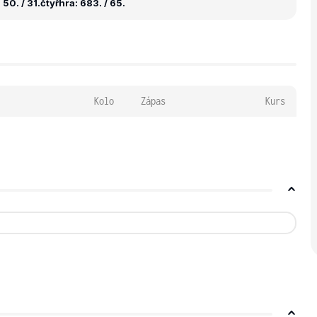
50. / 31.
čtyřhra: 683. / 65.
Kolo
Zápas
Kurs