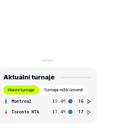
Aktuální turnaje
Hlavní turnaje
Turnaje nižší úrovně
Montreal
$9.4M
16
Toronto WTA
$7.4M
17