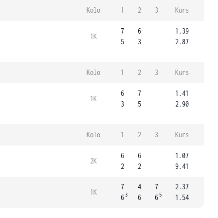
Kolo
1
2
3
Kurs
7
6
1.39
1K
5
3
2.87
Kolo
1
2
3
Kurs
6
7
1.41
1K
3
5
2.90
Kolo
1
2
3
Kurs
6
6
1.07
2K
2
2
9.41
7
4
7
2.37
1K
3
5
6
6
6
1.54