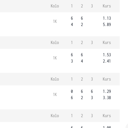
Kolo
1
2
3
Kurs
6
6
1.13
1K
4
2
5.89
Kolo
1
2
3
Kurs
6
6
1.53
1K
3
4
2.41
Kolo
1
2
3
Kurs
0
6
6
1.29
1K
6
2
3
3.38
Kolo
1
2
3
Kurs
6
6
1.08