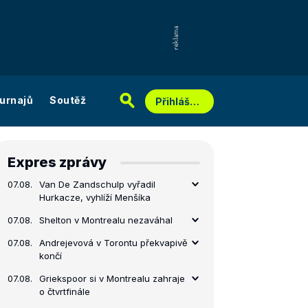
urnajů
Soutěž
Přihlášení
Expres zprávy
07.08.
Van De Zandschulp vyřadil
Hurkacze, vyhlíží Menšíka
07.08.
Shelton v Montrealu nezaváhal
07.08.
Andrejevová v Torontu překvapivě
končí
07.08.
Griekspoor si v Montrealu zahraje
o čtvrtfinále