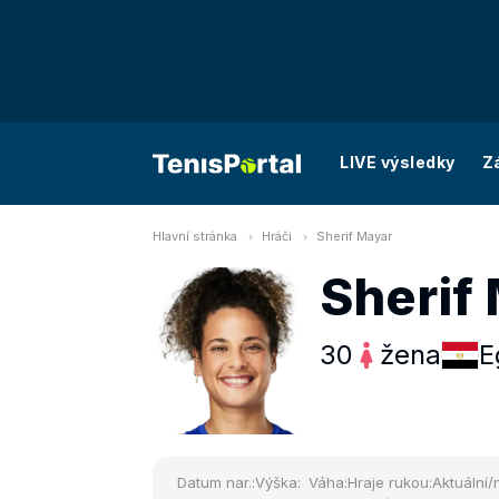
LIVE výsledky
Z
Hlavní stránka
Hráči
Sherif Mayar
Sherif
30
žena
E
Datum nar.:
Výška:
Váha:
Hraje rukou:
Aktuální/