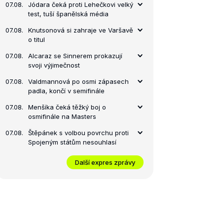
07.08.
Jódara čeká proti Lehečkovi velký
test, tuší španělská média
07.08.
Knutsonová si zahraje ve Varšavě
o titul
07.08.
Alcaraz se Sinnerem prokazují
svoji výjimečnost
07.08.
Valdmannová po osmi zápasech
padla, končí v semifinále
07.08.
Menšíka čeká těžký boj o
osmifinále na Masters
07.08.
Štěpánek s volbou povrchu proti
Spojeným státům nesouhlasí
Další expres zprávy