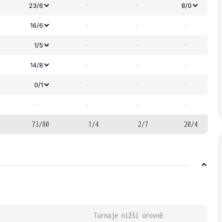
-
-
23/6
8/0
-
-
-
16/6
-
-
-
1/5
-
-
-
14/8
-
-
-
0/1
-
-
-
-
73/80
1/4
2/7
20/4
Turnaje nižší úrovně