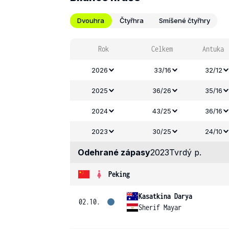
Dvouhra
Čtyřhra
Smíšené čtyřhry
Rok
Celkem
Antuka
2026
33/16
32/12
2025
36/26
35/16
2024
43/25
36/16
2023
30/25
24/10
Odehrané zápasy
2023
Tvrdý p.
Peking
Kasatkina Darya
02.10.
Sherif Mayar