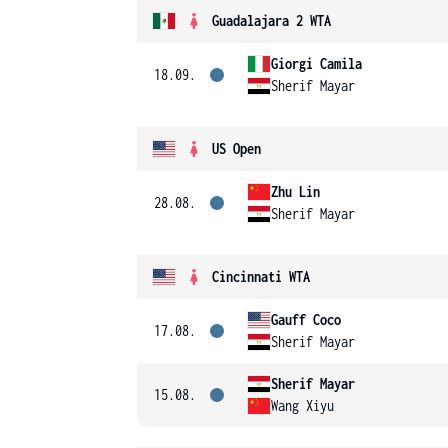
Guadalajara 2 WTA
Giorgi Camila
18.09.
Sherif Mayar
US Open
Zhu Lin
28.08.
Sherif Mayar
Cincinnati WTA
Gauff Coco
17.08.
Sherif Mayar
Sherif Mayar
15.08.
Wang Xiyu