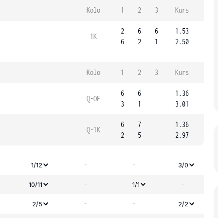
Kolo
1
2
3
Kurs
2
6
6
1.53
1K
6
2
1
2.50
Kolo
1
2
3
Kurs
6
6
1.36
Q-OF
3
1
3.01
6
7
1.36
Q-1K
2
5
2.97
-
-
1/12
3/0
-
-
10/11
1/1
-
-
2/5
2/2