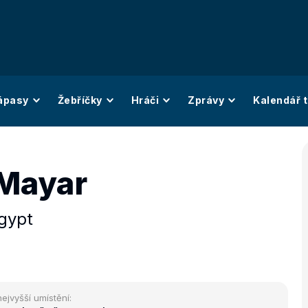
ápasy
Žebříčky
Hráči
Zprávy
Kalendář t
 Mayar
gypt
nejvyšší umístění: