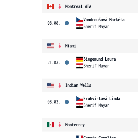
Montreal WTA
Vondroušová Markéta
08.08.
Sherif Mayar
Miami
Siegemund Laura
21.03.
Sherif Mayar
Indian Wells
Fruhvirtová Linda
08.03.
Sherif Mayar
Monterrey
Garcia Caroline