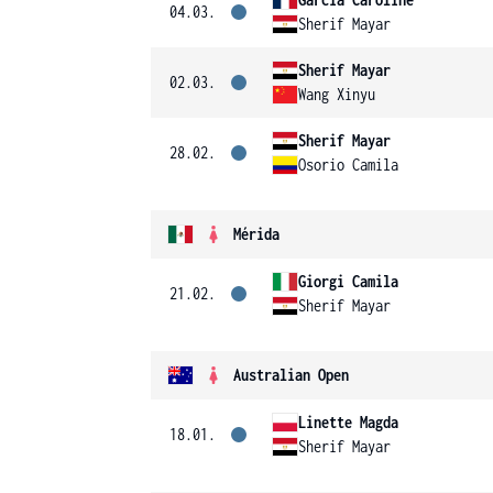
04.03.
Sherif Mayar
Sherif Mayar
02.03.
Wang Xinyu
Sherif Mayar
28.02.
Osorio Camila
Mérida
Giorgi Camila
21.02.
Sherif Mayar
Australian Open
Linette Magda
18.01.
Sherif Mayar