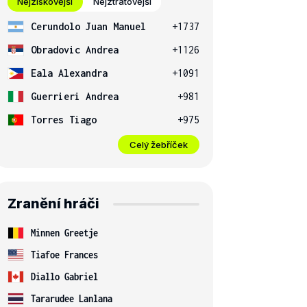
Nejziskovější
Nejztrátovější
Cerundolo Juan Manuel
+1737
Obradovic Andrea
+1126
Eala Alexandra
+1091
Guerrieri Andrea
+981
Torres Tiago
+975
Celý žebříček
Zranění hráči
Minnen Greetje
Tiafoe Frances
Diallo Gabriel
Tararudee Lanlana