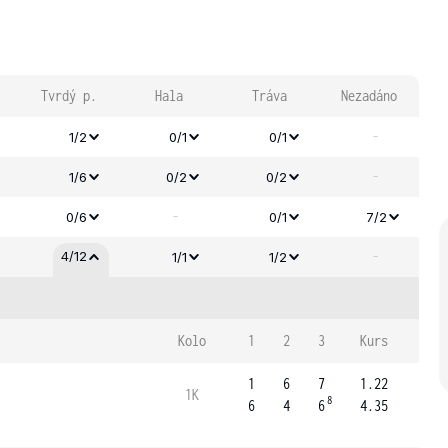
Tvrdý p.
Hala
Tráva
Nezadáno
-
1/2
0/1
0/1
-
1/6
0/2
0/2
-
0/6
0/1
7/2
-
4/12
1/1
1/2
Kolo
1
2
3
Kurs
1
6
7
1.22
1K
8
6
4
6
4.35