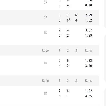
ČF
0
4
8.18
3
7
6
2.29
OF
6
6
6
4
1.62
7
4
3.57
1K
5
6
2
1.29
Kolo
1
2
3
Kurs
6
6
1.32
1K
4
2
3.40
Kolo
1
2
3
Kurs
7
6
1.22
1K
5
1
4.35