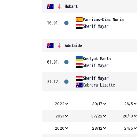
Hobart
Parrizas-Diaz Nuria
10.01.
Sherif Mayar
Adelaide
Kostyuk Marta
01.01.
Sherif Mayar
Sherif Mayar
31.12.
Cabrera Lizette
2022
30/17
26/5
2021
37/22
26/10
2020
28/12
24/5