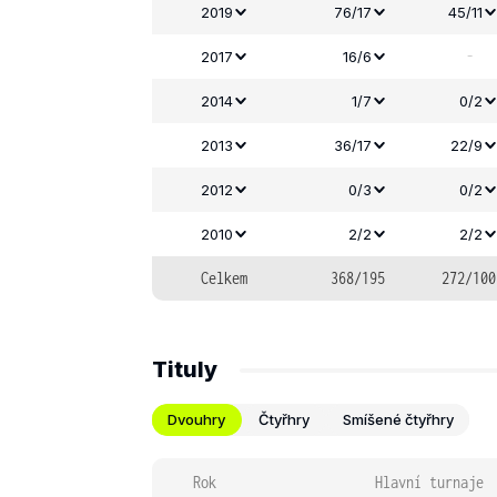
2019
76/17
45/11
-
2017
16/6
2014
1/7
0/2
2013
36/17
22/9
2012
0/3
0/2
2010
2/2
2/2
Celkem
368/195
272/100
Tituly
Dvouhry
Čtyřhry
Smíšené čtyřhry
Rok
Hlavní turnaje