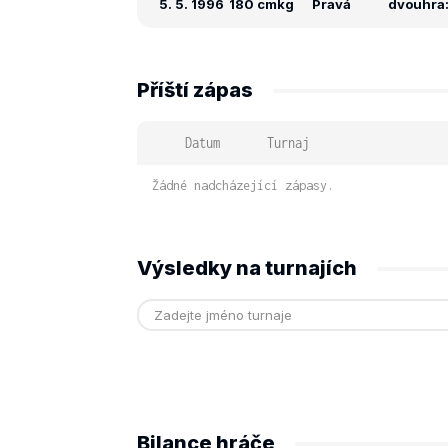
5. 5. 1996
180 cm
kg
Pravá
dvouhra: 
Příští zápas
Datum
Turnaj
Žádné nadcházející zápasy.
Výsledky na turnajích
Bilance hráče