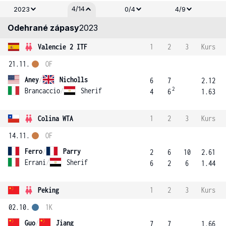
4/14
2023
0/4
4/9
Odehrané zápasy
2023
Valencie 2 ITF
1
2
3
Kurs
21.11.
OF
Aney
/
Nicholls
6
7
2.12
2
Brancaccio
/
Sherif
4
6
1.63
Colina WTA
1
2
3
Kurs
14.11.
OF
Ferro
/
Parry
2
6
10
2.61
Errani
/
Sherif
6
2
6
1.44
Peking
1
2
3
Kurs
02.10.
1K
Guo
/
Jiang
7
7
1.66