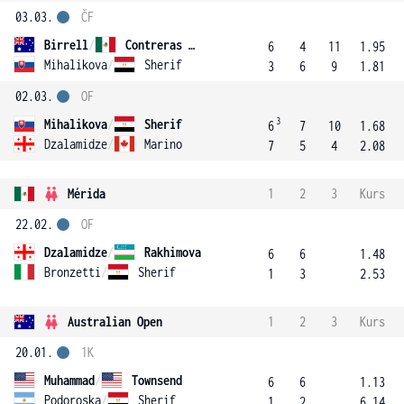
03.03.
ČF
Birrell
/
Contreras Gomez
6
4
11
1.95
Mihalikova
/
Sherif
3
6
9
1.81
02.03.
OF
3
Mihalikova
/
Sherif
6
7
10
1.68
Dzalamidze
/
Marino
7
5
4
2.08
Mérida
1
2
3
Kurs
22.02.
OF
Dzalamidze
/
Rakhimova
6
6
1.48
Bronzetti
/
Sherif
1
3
2.53
Australian Open
1
2
3
Kurs
20.01.
1K
Muhammad
/
Townsend
6
6
1.13
Podoroska
/
Sherif
1
2
6.14