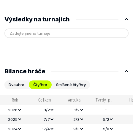
Výsledky na turnajích
Bilance hráče
Dvouhra
Čtyřhra
Smíšené čtyřhry
Rok
Celkem
Antuka
Tvrdý p.
H
-
2026
1/2
1/2
2025
7/7
2/3
5/2
2024
17/4
9/3
5/0