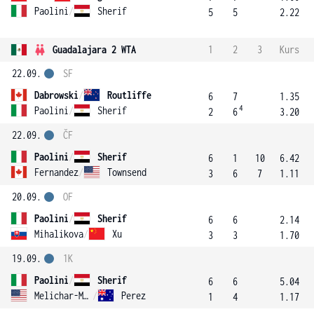
Paolini
/
Sherif
5
5
2.22
Guadalajara 2 WTA
1
2
3
Kurs
22.09.
SF
Dabrowski
/
Routliffe
6
7
1.35
4
Paolini
/
Sherif
2
6
3.20
22.09.
ČF
Paolini
/
Sherif
6
1
10
6.42
Fernandez
/
Townsend
3
6
7
1.11
20.09.
OF
Paolini
/
Sherif
6
6
2.14
Mihalikova
/
Xu
3
3
1.70
19.09.
1K
Paolini
/
Sherif
6
6
5.04
Melichar-Martinez
/
Perez
1
4
1.17