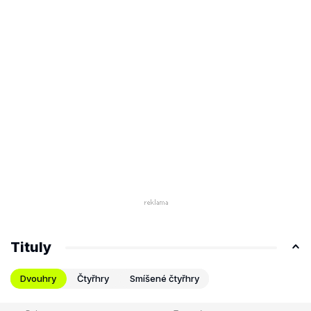
Tituly
Dvouhry
Čtyřhry
Smíšené čtyřhry