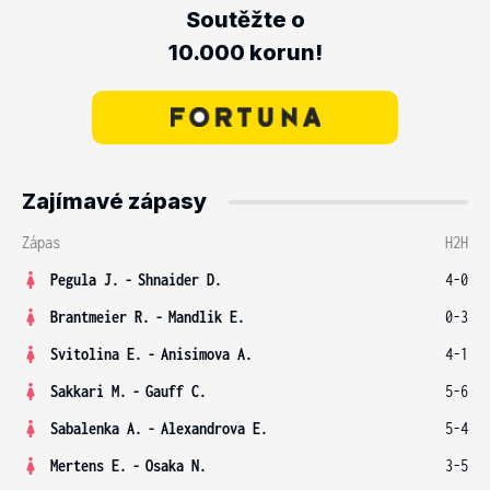
Soutěžte o
10.000 korun!
Zajímavé zápasy
Zápas
H2H
Pegula J.
-
Shnaider D.
4-0
Brantmeier R.
-
Mandlik E.
0-3
Svitolina E.
-
Anisimova A.
4-1
Sakkari M.
-
Gauff C.
5-6
Sabalenka A.
-
Alexandrova E.
5-4
Mertens E.
-
Osaka N.
3-5