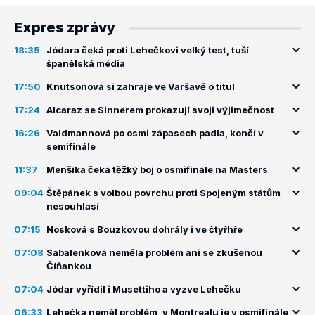
Expres zprávy
18:35
Jódara čeká proti Lehečkovi velký test, tuší
španělská média
17:50
Knutsonová si zahraje ve Varšavě o titul
17:24
Alcaraz se Sinnerem prokazují svoji výjimečnost
16:26
Valdmannová po osmi zápasech padla, končí v
semifinále
11:37
Menšíka čeká těžký boj o osmifinále na Masters
09:04
Štěpánek s volbou povrchu proti Spojeným státům
nesouhlasí
07:15
Nosková s Bouzkovou dohrály i ve čtyřhře
07:08
Sabalenková neměla problém ani se zkušenou
Číňankou
07:04
Jódar vyřídil i Musettiho a vyzve Lehečku
06:33
Lehečka neměl problém, v Montrealu je v osmifinále