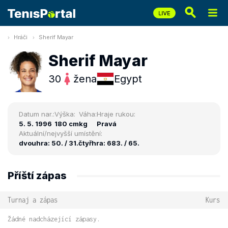
Hráči
Sherif Mayar
Sherif Mayar
30
žena
Egypt
Datum nar.:
Výška:
Váha:
Hraje rukou:
5. 5. 1996
180 cm
kg
Pravá
Aktuální/nejvyšší umístění:
dvouhra: 50. / 31.
čtyřhra: 683. / 65.
Příští zápas
Turnaj a zápas
Kurs
Žádné nadcházející zápasy.