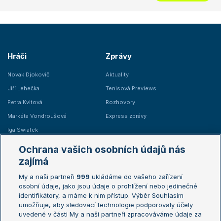
Hráči
Zprávy
Novak Djokovič
Aktuality
Jiří Lehečka
Tenisová Previews
Petra Kvitová
Rozhovory
Markéta Vondroušová
Express zprávy
Iga Swiatek
Marie Bouzková
Ochrana vašich osobních údajů nás
Žebříčky
Kalendář turnajů
zajímá
My a naši partneři
999
ukládáme do vašeho zařízení
Žebříček ATP (muži)
Australian Open
osobní údaje, jako jsou údaje o prohlížení nebo jedinečné
Žebříček WTA (ženy)
French Open
identifikátory, a máme k nim přístup. Výběr Souhlasím
umožňuje, aby sledovací technologie podporovaly účely
Sázkařský žebříček
Wimbledon
uvedené v části My a naši partneři zpracováváme údaje za
US Open