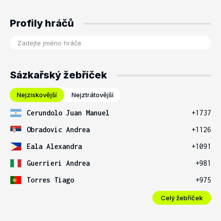
Profily hráčů
Sázkařský žebříček
Nejziskovější
Nejztrátovější
Cerundolo Juan Manuel
+1737
Obradovic Andrea
+1126
Eala Alexandra
+1091
Guerrieri Andrea
+981
Torres Tiago
+975
Celý žebříček