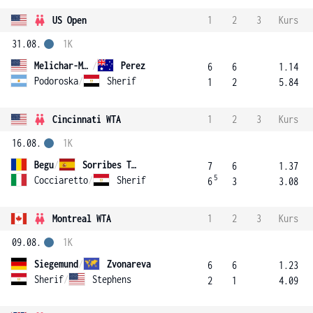
US Open
1
2
3
Kurs
31.08.
1K
Melichar-Martinez
/
Perez
6
6
1.14
Podoroska
/
Sherif
1
2
5.84
Cincinnati WTA
1
2
3
Kurs
16.08.
1K
Begu
/
Sorribes Tormo
7
6
1.37
5
Cocciaretto
/
Sherif
6
3
3.08
Montreal WTA
1
2
3
Kurs
09.08.
1K
Siegemund
/
Zvonareva
6
6
1.23
Sherif
/
Stephens
2
1
4.09