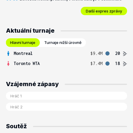
Další expres zprávy
Aktuální turnaje
Hlavní turnaje
Turnaje nižší úrovně
Montreal
$9.4M
20
Toronto WTA
$7.4M
18
Vzájemné zápasy
Soutěž