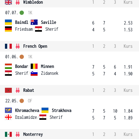
Wimbledon
1
2
3
Kurs
07.07.
1K
Baindl
/
Saville
6
7
2.53
Friedsam
/
Sherif
4
5
1.53
French Open
1
2
3
Kurs
01.06.
1K
Bondar
/
Minnen
7
5
6
1.91
Sherif
/
Zidansek
5
7
4
1.90
Rabat
1
2
3
Kurs
22.05.
OF
Khromacheva
/
Strakhova
7
5
10
1.84
Dzalamidze
/
Sherif
5
7
5
1.89
Monterrey
1
2
3
Kurs