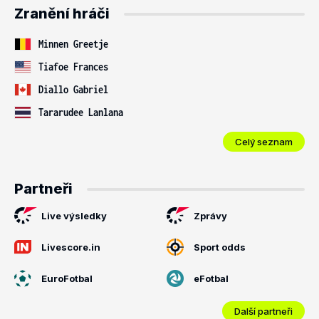
Zranění hráči
Minnen Greetje
Tiafoe Frances
Diallo Gabriel
Tararudee Lanlana
Celý seznam
Partneři
Live výsledky
Zprávy
Livescore.in
Sport odds
EuroFotbal
eFotbal
Další partneři