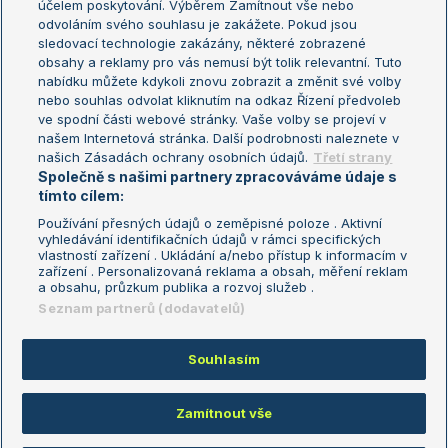
účelem poskytování. Výběrem Zamítnout vše nebo
odvoláním svého souhlasu je zakážete. Pokud jsou
Turnaj mistrů
sledovací technologie zakázány, některé zobrazené
Turnaj mistryň
obsahy a reklamy pro vás nemusí být tolik relevantní. Tuto
Aktualní trendy
nabídku můžete kdykoli znovu zobrazit a změnit své volby
nebo souhlas odvolat kliknutím na odkaz Řízení předvoleb
ve spodní části webové stránky. Vaše volby se projeví v
Fotbalové přestupy
našem Internetová stránka. Další podrobnosti naleznete v
Livesport Daily
našich Zásadách ochrany osobních údajů.
Třetí strany
Společně s našimi partnery zpracováváme údaje s
LS Prague Open
tímto cílem:
Používání přesných údajů o zeměpisné poloze . Aktivní
vyhledávání identifikačních údajů v rámci specifických
vlastností zařízení . Ukládání a/nebo přístup k informacím v
Podmínky užití
Nastavení soukromí
zařízení . Personalizovaná reklama a obsah, měření reklam
GDPR a žurnalistika
Reklama
a obsahu, průzkum publika a rozvoj služeb .
Informace o zpracování osobních
Kontakt
Seznam partnerů (dodavatelů)
údajů
Tiráž
Souhlasím
Copyright © 2008-2026 TenisPortal.cz. Využíváme zpravodajství ČTK.
Zamítnout vše