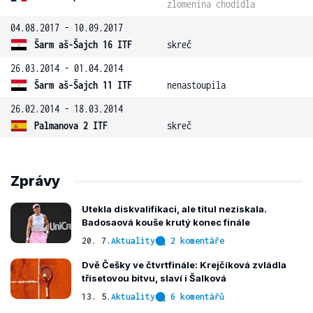
zlomenina chodidla
04.08.2017 - 10.09.2017
Šarm aš-Šajch 16 ITF
skreč
26.03.2014 - 01.04.2014
Šarm aš-Šajch 11 ITF
nenastoupila
26.02.2014 - 18.03.2014
Palmanova 2 ITF
skreč
Zprávy
Utekla diskvalifikaci, ale titul nezískala.
Badosaová kouše krutý konec finále
20. 7.
Aktuality
2 komentáře
Dvě Češky ve čtvrtfinále: Krejčíková zvládla
třísetovou bitvu, slaví i Šalková
13. 5.
Aktuality
6 komentářů