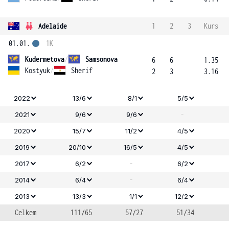
Adelaide
1
2
3
Kurs
01.01.
1K
Kudermetova
/
Samsonova
6
6
1.35
Kostyuk
/
Sherif
2
3
3.16
2022
13/6
8/1
5/5
-
2021
9/6
9/6
2020
15/7
11/2
4/5
2019
20/10
16/5
4/5
-
2017
6/2
6/2
-
2014
6/4
6/4
2013
13/3
1/1
12/2
Celkem
111/65
57/27
51/34