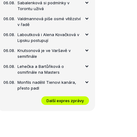
06.08.
Sabalenková si podmínky v
Torontu užívá
06.08.
Valdmannová píše osmé vítězství
v řadě
06.08.
Laboutková i Alena Kovačková v
Lipsku postupují
06.08.
Knutsonová je ve Varšavě v
semifinále
06.08.
Lehečka a Bartůňková o
osmifinále na Masters
06.08.
Monfils nadělil Tienovi kanára,
přesto padl
Další expres zprávy