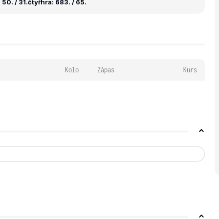
50. / 31.
čtyřhra: 683. / 65.
Kolo
Zápas
Kurs