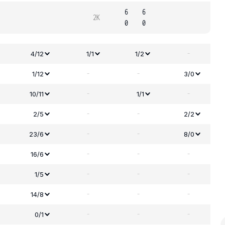
6
6
2K
0
0
-
4/12
1/1
1/2
-
-
1/12
3/0
-
-
10/11
1/1
-
-
2/5
2/2
-
-
23/6
8/0
-
-
-
16/6
-
-
-
1/5
-
-
-
14/8
-
-
-
0/1