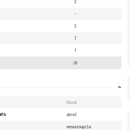
2
-
2
7
1
20
Důvod
WTA
skreč
nenastoupila