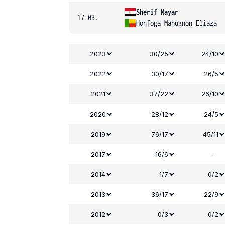
Sherif Mayar
17.03.
Honfoga Mahugnon Eliaza
2023
30/25
24/10
2022
30/17
26/5
2021
37/22
26/10
2020
28/12
24/5
2019
76/17
45/11
-
2017
16/6
2014
1/7
0/2
2013
36/17
22/9
2012
0/3
0/2