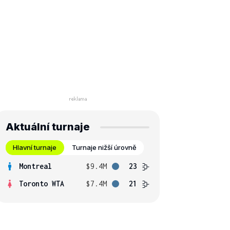
Aktuální turnaje
Hlavní turnaje
Turnaje nižší úrovně
Montreal
$9.4M
23
Toronto WTA
$7.4M
21