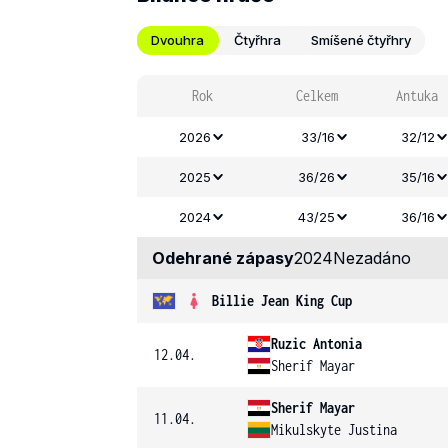
Dvouhra
Čtyřhra
Smíšené čtyřhry
Rok
Celkem
Antuka
2026
33/16
32/12
2025
36/26
35/16
2024
43/25
36/16
Odehrané zápasy
2024
Nezadáno
Billie Jean King Cup
Ruzic Antonia
12.04.
Sherif Mayar
Sherif Mayar
11.04.
Mikulskyte Justina