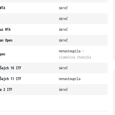
WTA
skreč
skreč
uz WTA
skreč
an Open
skreč
nenastoupila -
pen
zlomenina chodidla
Šajch 16 ITF
skreč
Šajch 11 ITF
nenastoupila
a 2 ITF
skreč