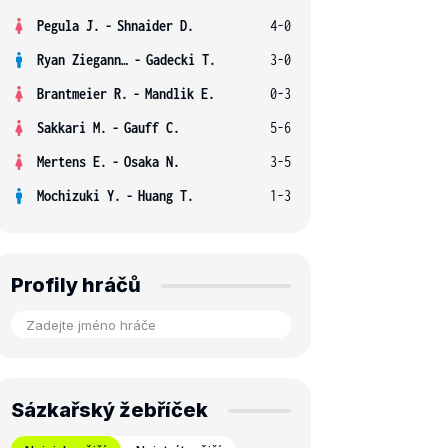
Pegula J.
-
Shnaider D.
4-0
Ryan Ziegann S.
-
Gadecki T.
3-0
Brantmeier R.
-
Mandlik E.
0-3
Sakkari M.
-
Gauff C.
5-6
Mertens E.
-
Osaka N.
3-5
Mochizuki Y.
-
Huang T.
1-3
Profily hráčů
Sázkařský žebříček