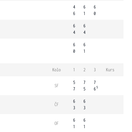
4
6
6
6
1
0
6
6
4
4
6
6
0
1
Kolo
1
2
3
Kurs
5
7
7
SF
5
7
5
6
6
6
ČF
3
3
6
6
OF
1
1