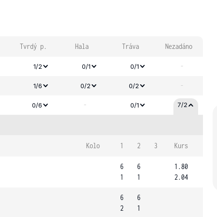
Tvrdý p.
Hala
Tráva
Nezadáno
-
1/2
0/1
0/1
-
1/6
0/2
0/2
-
7/2
0/6
0/1
Kolo
1
2
3
Kurs
6
6
1.80
1
1
2.04
6
6
2
1