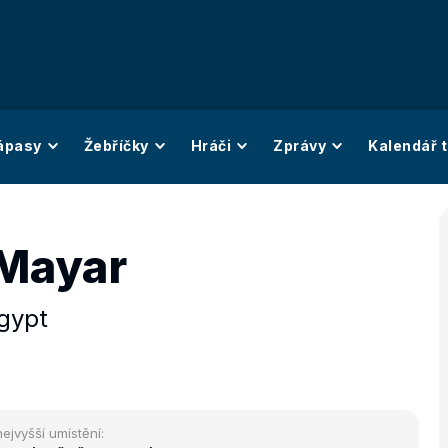
ápasy
Žebříčky
Hráči
Zprávy
Kalendář t
 Mayar
gypt
nejvyšší umístění: