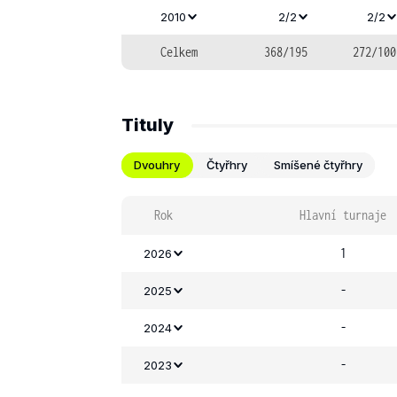
2010
2/2
2/2
Celkem
368/195
272/100
Tituly
Dvouhry
Čtyřhry
Smíšené čtyřhry
Rok
Hlavní turnaje
1
2026
-
2025
-
2024
-
2023