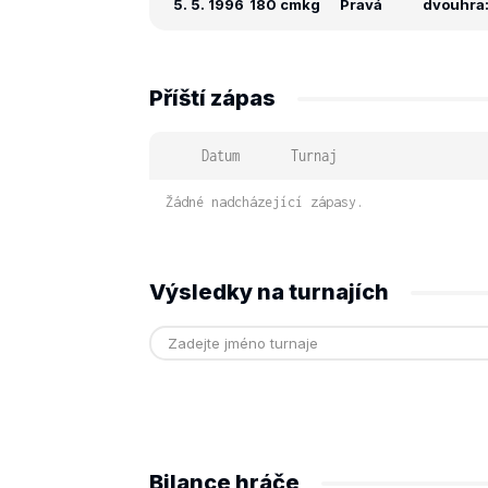
5. 5. 1996
180 cm
kg
Pravá
dvouhra: 
Příští zápas
Datum
Turnaj
Žádné nadcházející zápasy.
Výsledky na turnajích
Bilance hráče