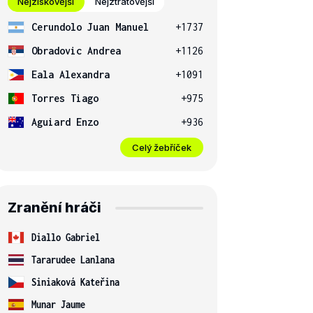
Nejziskovější
Nejztrátovější
Cerundolo Juan Manuel
+1737
Obradovic Andrea
+1126
Eala Alexandra
+1091
Torres Tiago
+975
Aguiard Enzo
+936
Celý žebříček
Zranění hráči
Diallo Gabriel
Tararudee Lanlana
Siniaková Kateřina
Munar Jaume