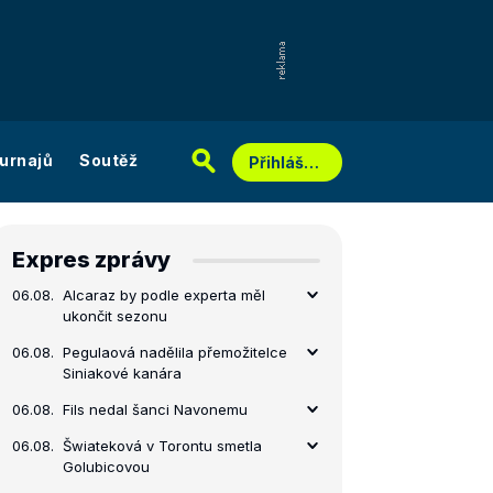
urnajů
Soutěž
Přihlášení
Expres zprávy
06.08.
Alcaraz by podle experta měl
ukončit sezonu
06.08.
Pegulaová nadělila přemožitelce
Siniakové kanára
06.08.
Fils nedal šanci Navonemu
06.08.
Šwiateková v Torontu smetla
Golubicovou