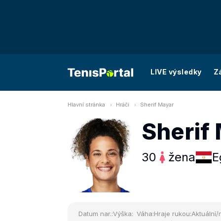
LIVE výsledky
Z
Hlavní stránka
Hráči
Sherif Mayar
Sherif
30
žena
E
Datum nar.:
Výška:
Váha:
Hraje rukou:
Aktuální/