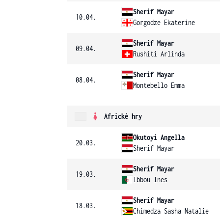
Sherif Mayar
10.04.
Gorgodze Ekaterine
Sherif Mayar
09.04.
Rushiti Arlinda
Sherif Mayar
08.04.
Montebello Emma
Africké hry
Okutoyi Angella
20.03.
Sherif Mayar
Sherif Mayar
19.03.
Ibbou Ines
Sherif Mayar
18.03.
Chimedza Sasha Natalie